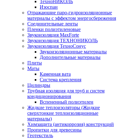
ТехноНИКОЛЬ
Изоспан
Отражающие паро-гидроизоляционные
материалы с эффектом энергосбережения
Соединительные ленты
Пленки полиэтиленовые
Звукоизоляция MaxForte
Звукоизоляция ТЕХНОНИКОЛЬ
Звукоизоляция ТехноСонус
Звукоизоляционные материалы
Дополнительные материалы
Плиты
Маты
Каменная вата
Система крепления
Цилиндры
Трубная изоляция для труб и систем
кондиционирования
Вспененный полиэтилен
Жидкие теплоизоляторы (Жидкие
сверхтонкие теплоизоляционные
материалы)
Химзащита (антикоррозия) конструкций
Пропитки для древесины
Геотекстиль