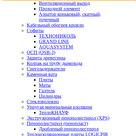
Вентиляционный выход
Проходной элемент
Аэратор коньковый, скатный,
точечный
Кабельный обогрев кровли
Софиты
ТЕХНОНИКОЛЬ
GRAND LINE
AQUASYSTEM
ОСП (OSB-3)
Защита древесины
Колпак на трубу дымохода
Снегозадержатели
Каменная вата
Плиты
Маты
Галтель
Цилиндры
Стекловолокно
Упругая минеральная изоляция
ТеплоКНАУФ
Экструзионный пенополистирол (XPS)
Пенополистирол (пенопласт)
Дробленый пенополистирол
Теплоизоляционные плиты LOGICPIR