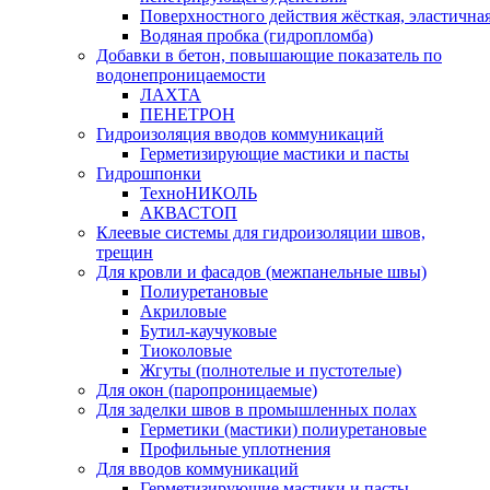
Поверхностного действия жёсткая, эластична
Водяная пробка (гидропломба)
Добавки в бетон, повышающие показатель по
водонепроницаемости
ЛАХТА
ПЕНЕТРОН
Гидроизоляция вводов коммуникаций
Герметизирующие мастики и пасты
Гидрошпонки
ТехноНИКОЛЬ
АКВАСТОП
Клеевые системы для гидроизоляции швов,
трещин
Для кровли и фасадов (межпанельные швы)
Полиуретановые
Акриловые
Бутил-каучуковые
Тиоколовые
Жгуты (полнотелые и пустотелые)
Для окон (паропроницаемые)
Для заделки швов в промышленных полах
Герметики (мастики) полиуретановые
Профильные уплотнения
Для вводов коммуникаций
Герметизирующие мастики и пасты