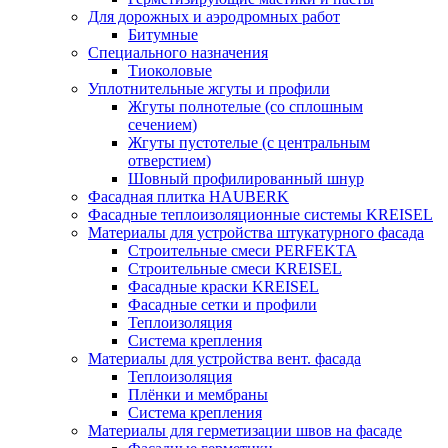
Для дорожных и аэродромных работ
Битумные
Специального назначения
Тиоколовые
Уплотнительные жгуты и профили
Жгуты полнотелые (со сплошным
сечением)
Жгуты пустотелые (с центральным
отверстием)
Шовный профилированный шнур
Фасадная плитка HAUBERK
Фасадные теплоизоляционные системы KREISEL
Материалы для устройства штукатурного фасада
Строительные смеси PERFEKTA
Строительные смеси KREISEL
Фасадные краски KREISEL
Фасадные сетки и профили
Теплоизоляция
Система крепления
Материалы для устройства вент. фасада
Теплоизоляция
Плёнки и мембраны
Система крепления
Материалы для герметизации швов на фасаде