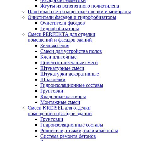
Фасадные герметики
Жгуты из вспененного полиэтилена
Паро влаго ветрозащитные плёнки и мембраны
Очистители фасадов и гидрофобизаторы
Очистители фасадов
Гидрофобизаторы
Смеси PERFEKTA для отделки
помещений и фасадов зданий
Зимняя серия
Смеси для устройства полов
Клеи плиточные
Цементно-песчаные смеси
Штукатурные смеси
Штукатурки декоративные
Шпаклевки
Гидроизоляционные составы
Грунтовки
Кладочные растворы
Монтажные смеси
Смеси KREISEL для отделки
помещений и фасадов зданий
Грунтовки
Гидроизоляционные составы
Ровнители, стяжки, наливные полы
Cистема ремонта бетонов