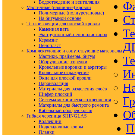
Водоотведение и вентиляция
Ф
Мастичные (наливные) кровли
Полимерные (полиуретановые)
Ст
На битумной основе
Теплоизоляция для плоской кровли
Каменная вата
Те
Экструзионный пенополистирол
Керамзит
Д
Пенопласт
Комплектующие и сопутствующие материалы
Мастики, праймеры, битум
Те
Оборудование, горелки
Кровельные воронки и аэраторы
Ин
Кровельное ограждение
Окна для плоской кровли
Пароизоляция
На
Материалы для разделения слоёв
Шифер плоский
Гр
Система механического крепления
Материалы для быстрого ремонта
Кабельный обогрев крыш
Об
Гибкая черепица SHINGLAS
Коллекции
П
Подкладочные ковры
Планки