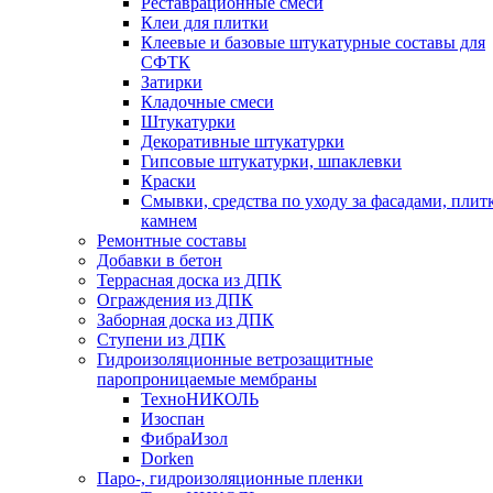
Реставрационные смеси
Клеи для плитки
Клеевые и базовые штукатурные составы для
СФТК
Затирки
Кладочные смеси
Штукатурки
Декоративные штукатурки
Гипсовые штукатурки, шпаклевки
Краски
Смывки, средства по уходу за фасадами, плит
камнем
Ремонтные составы
Добавки в бетон
Террасная доска из ДПК
Ограждения из ДПК
Заборная доска из ДПК
Ступени из ДПК
Гидроизоляционные ветрозащитные
паропроницаемые мембраны
ТехноНИКОЛЬ
Изоспан
ФибраИзол
Dorken
Паро-, гидроизоляционные пленки