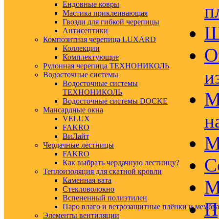
Ендовные ковры
п
Мастика приклеивающая
Гвозди для гибкой черепицы
Ш
Антисептики
Композитная черепица LUXARD
Коллекции
О
Комплектующие
Рулонная черепица ТЕХНОНИКОЛЬ
и
Водосточные системы
Водосточные системы
ТЕХНОНИКОЛЬ
М
Водосточные системы DOCKE
Мансардные окна
н
VELUX
FAKRO
ВиЛайт
М
Чердачные лестницы
FAKRO
С
Как выбрать чердачную лестницу?
Теплоизоляция для скатной кровли
Каменная вата
М
Стекловолокно
Вспененный полиэтилен
П
Паро влаго и ветрозащитные плёнки и мембр
Элементы вентиляции