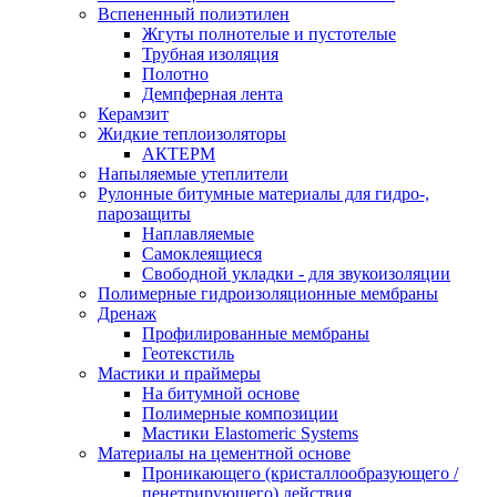
Вспененный полиэтилен
Жгуты полнотелые и пустотелые
Трубная изоляция
Полотно
Демпферная лента
Керамзит
Жидкие теплоизоляторы
АКТЕРМ
Напыляемые утеплители
Рулонные битумные материалы для гидро-,
парозащиты
Наплавляемые
Самоклеящиеся
Свободной укладки - для звукоизоляции
Полимерные гидроизоляционные мембраны
Дренаж
Профилированные мембраны
Геотекстиль
Мастики и праймеры
На битумной основе
Полимерные композиции
Мастики Elastomeric Systems
Материалы на цементной основе
Проникающего (кристаллообразующего /
пенетрирующего) действия