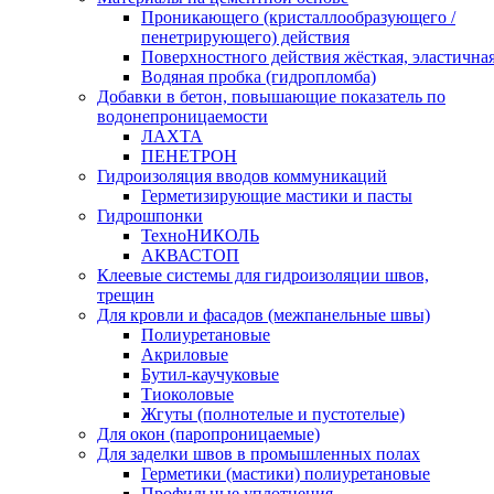
Проникающего (кристаллообразующего /
пенетрирующего) действия
Поверхностного действия жёсткая, эластична
Водяная пробка (гидропломба)
Добавки в бетон, повышающие показатель по
водонепроницаемости
ЛАХТА
ПЕНЕТРОН
Гидроизоляция вводов коммуникаций
Герметизирующие мастики и пасты
Гидрошпонки
ТехноНИКОЛЬ
АКВАСТОП
Клеевые системы для гидроизоляции швов,
трещин
Для кровли и фасадов (межпанельные швы)
Полиуретановые
Акриловые
Бутил-каучуковые
Тиоколовые
Жгуты (полнотелые и пустотелые)
Для окон (паропроницаемые)
Для заделки швов в промышленных полах
Герметики (мастики) полиуретановые
Профильные уплотнения