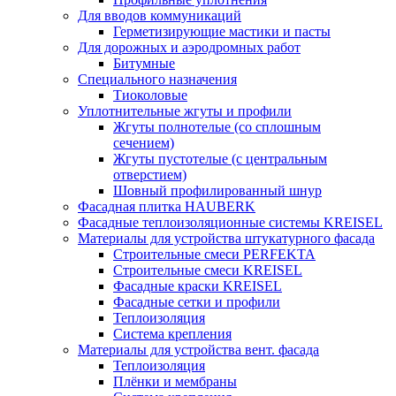
Для вводов коммуникаций
Герметизирующие мастики и пасты
Для дорожных и аэродромных работ
Битумные
Специального назначения
Тиоколовые
Уплотнительные жгуты и профили
Жгуты полнотелые (со сплошным
сечением)
Жгуты пустотелые (с центральным
отверстием)
Шовный профилированный шнур
Фасадная плитка HAUBERK
Фасадные теплоизоляционные системы KREISEL
Материалы для устройства штукатурного фасада
Строительные смеси PERFEKTA
Строительные смеси KREISEL
Фасадные краски KREISEL
Фасадные сетки и профили
Теплоизоляция
Система крепления
Материалы для устройства вент. фасада
Теплоизоляция
Плёнки и мембраны