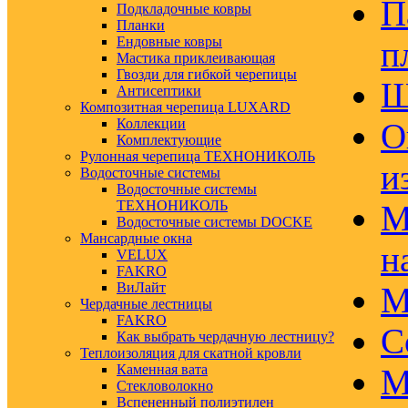
П
Подкладочные ковры
Планки
Ендовные ковры
п
Мастика приклеивающая
Гвозди для гибкой черепицы
Ш
Антисептики
Композитная черепица LUXARD
Коллекции
О
Комплектующие
Рулонная черепица ТЕХНОНИКОЛЬ
и
Водосточные системы
Водосточные системы
ТЕХНОНИКОЛЬ
М
Водосточные системы DOCKE
Мансардные окна
н
VELUX
FAKRO
ВиЛайт
М
Чердачные лестницы
FAKRO
С
Как выбрать чердачную лестницу?
Теплоизоляция для скатной кровли
Каменная вата
М
Стекловолокно
Вспененный полиэтилен