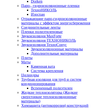
Dorken
Паро-, гидроизоляционные пленки
ТехноНИКОЛЬ
Изоспан
Отражающие паро-гидроизоляционные
материалы с эффектом энергосбережения
Соединительные ленты
Пленки полиэтиленовые
Звукоизоляция MaxForte
Звукоизоляция ТЕХНОНИКОЛЬ
Звукоизоляция ТехноСонус
Звукоизоляционные материалы
Дополнительные материалы
Плиты
Маты
Каменная вата
Система крепления
Цилиндры
Трубная изоляция для труб и систем
кондиционирования
Вспененный полиэтилен
Жидкие теплоизоляторы (Жидкие
сверхтонкие теплоизоляционные
материалы)
Химзащита (антикоррозия) конструкций