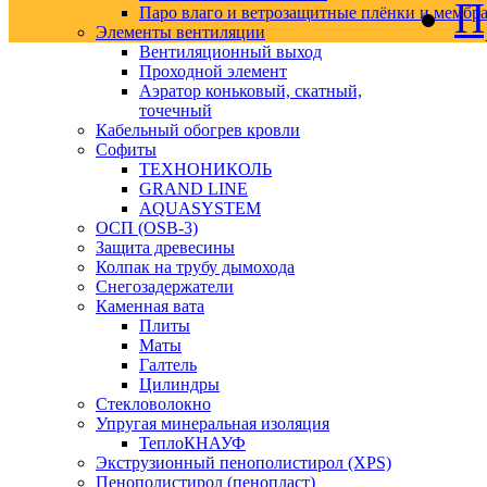
П
Паро влаго и ветрозащитные плёнки и мембр
Элементы вентиляции
Вентиляционный выход
Проходной элемент
Аэратор коньковый, скатный,
точечный
Кабельный обогрев кровли
Софиты
ТЕХНОНИКОЛЬ
GRAND LINE
AQUASYSTEM
ОСП (OSB-3)
Защита древесины
Колпак на трубу дымохода
Снегозадержатели
Каменная вата
Плиты
Маты
Галтель
Цилиндры
Стекловолокно
Упругая минеральная изоляция
ТеплоКНАУФ
Экструзионный пенополистирол (XPS)
Пенополистирол (пенопласт)