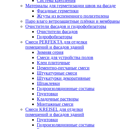
Система крепления
Материалы для герметизации швов на фасаде
Фасадные герметики
Жгуты из вспененного полиэтилена
Паро влаго ветрозащитные плёнки и мембраны
Очистители фасадов и гидрофобизаторы
Очистители фасадов
Гидрофобизаторы
Смеси PERFEKTA для отделки
помещений и фасадов зданий
Зимняя серия
Смеси для устройства полов
Клеи плиточные
Цементно-песчаные смеси
Штукатурные смеси
Штукатурки декоративные
Шпаклевки
Гидроизоляционные составы
Грунтовки
Кладочные растворы
Монтажные смеси
Смеси KREISEL для отделки
помещений и фасадов зданий
Грунтовки
Гидроизоляционные составы