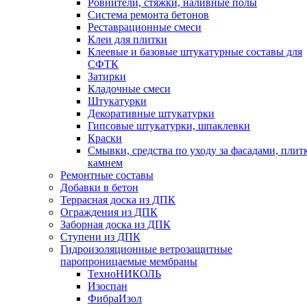
Ровнители, стяжки, наливные полы
Cистема ремонта бетонов
Реставрационные смеси
Клеи для плитки
Клеевые и базовые штукатурные составы для
СФТК
Затирки
Кладочные смеси
Штукатурки
Декоративные штукатурки
Гипсовые штукатурки, шпаклевки
Краски
Смывки, средства по уходу за фасадами, плит
камнем
Ремонтные составы
Добавки в бетон
Террасная доска из ДПК
Ограждения из ДПК
Заборная доска из ДПК
Ступени из ДПК
Гидроизоляционные ветрозащитные
паропроницаемые мембраны
ТехноНИКОЛЬ
Изоспан
ФибраИзол