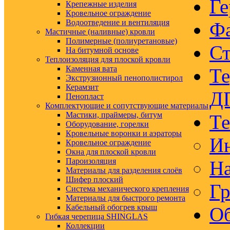
Ге
Крепежные изделия
Кровельное ограждение
Водоотведение и вентиляция
Ф
Мастичные (наливные) кровли
Полимерные (полиуретановые)
Ст
На битумной основе
Теплоизоляция для плоской кровли
Каменная вата
Те
Экструзионный пенополистирол
Керамзит
Д
Пенопласт
Комплектующие и сопутствующие материалы
Мастики, праймеры, битум
Те
Оборудование, горелки
Кровельные воронки и аэраторы
Ин
Кровельное ограждение
Окна для плоской кровли
Пароизоляция
На
Материалы для разделения слоёв
Шифер плоский
Гр
Система механического крепления
Материалы для быстрого ремонта
Кабельный обогрев крыш
Об
Гибкая черепица SHINGLAS
Коллекции