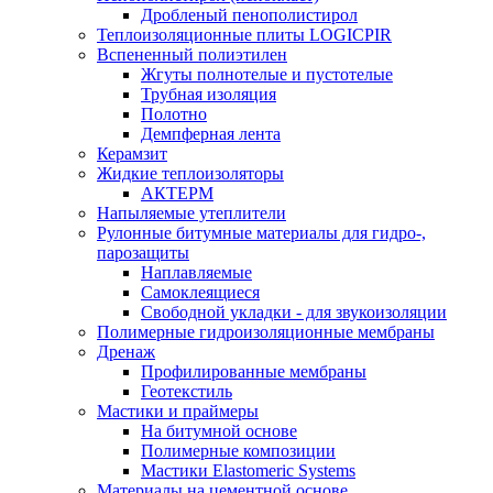
Дробленый пенополистирол
Теплоизоляционные плиты LOGICPIR
Вспененный полиэтилен
Жгуты полнотелые и пустотелые
Трубная изоляция
Полотно
Демпферная лента
Керамзит
Жидкие теплоизоляторы
АКТЕРМ
Напыляемые утеплители
Рулонные битумные материалы для гидро-,
парозащиты
Наплавляемые
Самоклеящиеся
Свободной укладки - для звукоизоляции
Полимерные гидроизоляционные мембраны
Дренаж
Профилированные мембраны
Геотекстиль
Мастики и праймеры
На битумной основе
Полимерные композиции
Мастики Elastomeric Systems
Материалы на цементной основе