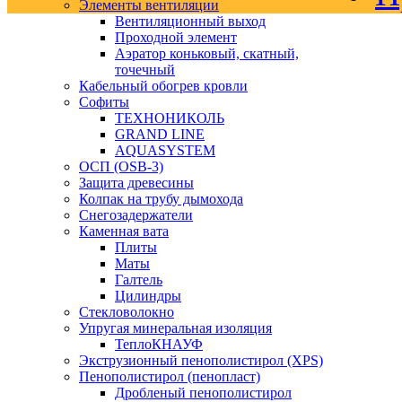
Элементы вентиляции
Вентиляционный выход
Проходной элемент
Аэратор коньковый, скатный,
точечный
Кабельный обогрев кровли
Софиты
ТЕХНОНИКОЛЬ
GRAND LINE
AQUASYSTEM
ОСП (OSB-3)
Защита древесины
Колпак на трубу дымохода
Снегозадержатели
Каменная вата
Плиты
Маты
Галтель
Цилиндры
Стекловолокно
Упругая минеральная изоляция
ТеплоКНАУФ
Экструзионный пенополистирол (XPS)
Пенополистирол (пенопласт)
Дробленый пенополистирол