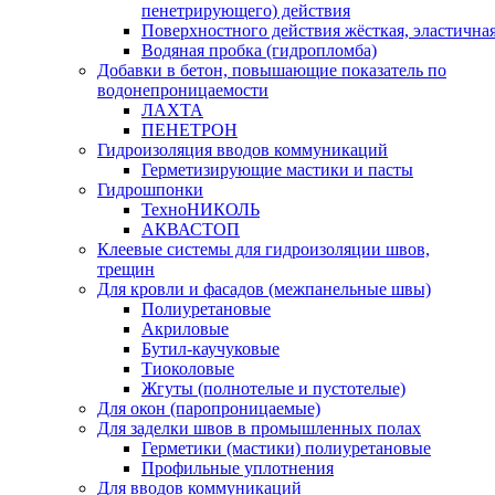
пенетрирующего) действия
Поверхностного действия жёсткая, эластична
Водяная пробка (гидропломба)
Добавки в бетон, повышающие показатель по
водонепроницаемости
ЛАХТА
ПЕНЕТРОН
Гидроизоляция вводов коммуникаций
Герметизирующие мастики и пасты
Гидрошпонки
ТехноНИКОЛЬ
АКВАСТОП
Клеевые системы для гидроизоляции швов,
трещин
Для кровли и фасадов (межпанельные швы)
Полиуретановые
Акриловые
Бутил-каучуковые
Тиоколовые
Жгуты (полнотелые и пустотелые)
Для окон (паропроницаемые)
Для заделки швов в промышленных полах
Герметики (мастики) полиуретановые
Профильные уплотнения
Для вводов коммуникаций