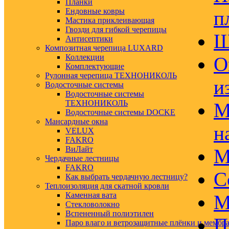
Планки
Ендовные ковры
п
Мастика приклеивающая
Гвозди для гибкой черепицы
Ш
Антисептики
Композитная черепица LUXARD
Коллекции
О
Комплектующие
Рулонная черепица ТЕХНОНИКОЛЬ
и
Водосточные системы
Водосточные системы
ТЕХНОНИКОЛЬ
М
Водосточные системы DOCKE
Мансардные окна
н
VELUX
FAKRO
ВиЛайт
М
Чердачные лестницы
FAKRO
С
Как выбрать чердачную лестницу?
Теплоизоляция для скатной кровли
Каменная вата
М
Стекловолокно
Вспененный полиэтилен
П
Паро влаго и ветрозащитные плёнки и мембр