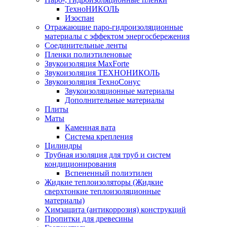
ТехноНИКОЛЬ
Изоспан
Отражающие паро-гидроизоляционные
материалы с эффектом энергосбережения
Соединительные ленты
Пленки полиэтиленовые
Звукоизоляция MaxForte
Звукоизоляция ТЕХНОНИКОЛЬ
Звукоизоляция ТехноСонус
Звукоизоляционные материалы
Дополнительные материалы
Плиты
Маты
Каменная вата
Система крепления
Цилиндры
Трубная изоляция для труб и систем
кондиционирования
Вспененный полиэтилен
Жидкие теплоизоляторы (Жидкие
сверхтонкие теплоизоляционные
материалы)
Химзащита (антикоррозия) конструкций
Пропитки для древесины