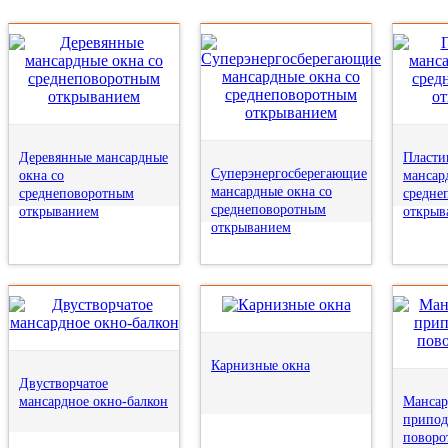
Деревянные мансардные
Пласти
Суперэнергосберегающие
окна со
мансар
мансардные окна со
среднеповоротным
средне
среднеповоротным
открыванием
открыв
открыванием
Карнизные окна
Двустворчатое
мансардное окно-балкон
Мансар
припод
поворо