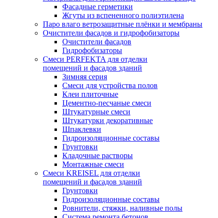
Фасадные герметики
Жгуты из вспененного полиэтилена
Паро влаго ветрозащитные плёнки и мембраны
Очистители фасадов и гидрофобизаторы
Очистители фасадов
Гидрофобизаторы
Смеси PERFEKTA для отделки
помещений и фасадов зданий
Зимняя серия
Смеси для устройства полов
Клеи плиточные
Цементно-песчаные смеси
Штукатурные смеси
Штукатурки декоративные
Шпаклевки
Гидроизоляционные составы
Грунтовки
Кладочные растворы
Монтажные смеси
Смеси KREISEL для отделки
помещений и фасадов зданий
Грунтовки
Гидроизоляционные составы
Ровнители, стяжки, наливные полы
Cистема ремонта бетонов