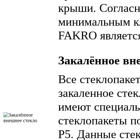
крыши. Соглас
минимальным кл
FAKRO является
Закалённое вн
Все стеклопаке
закаленное сте
имеют специаль
стеклопакеты п
P5. Данные сте