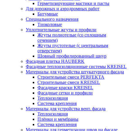
Герметизирующие мастики и пасты
Для дорожных и аэродромных работ
Битумные
Специального назначения
Тиоколовые
Уплотнительные жгуты и профили
Жгуты полнотелые (со сплошным
сечением)
Жгуты пустотелые (с центральным
отверстием)
Шовный профилированный шнур
Фасадная плитка HAUBERK
Фасадные теплоизоляционные системы KREISEL
Материалы для устройства штукатурного фасада
Строительные смеси PERFEKTA
Строительные смеси KREISEL
Фасадные краски KREISEL
Фасадные сетки и профили
Теплоизоляция
Система крепления
Материалы для устройства вент. фасада
Теплоизоляция
Плёнки и мембраны
Система крепления
Материалы для герметизации швов на фасаде