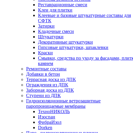
Реставрационные смеси
Клеи для плитки
Клеевые и базовые штукатурные составы для
СФТК
Затирки
Кладочные смеси
Штукатурки
Декоративные штукатурки
Гипсовые штукатурки, шпаклевки
Краски
Смывки, средства по уходу за фасадами, плит
камнем
Ремонтные составы
Добавки в бетон
Террасная доска из ДПК
Ограждения из ДПК
Заборная доска из ДПК
Ступени из ДПК
Гидроизоляционные ветрозащитные
паропроницаемые мембраны
ТехноНИКОЛЬ
Изоспан
ФибраИзол
Dorken
Паро-, гидроизоляционные пленки