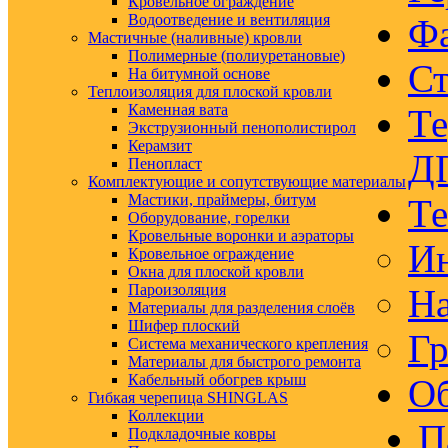
Кровельное ограждение
Водоотведение и вентиляция
Ф
Мастичные (наливные) кровли
Полимерные (полиуретановые)
Ст
На битумной основе
Теплоизоляция для плоской кровли
Каменная вата
Те
Экструзионный пенополистирол
Керамзит
Д
Пенопласт
Комплектующие и сопутствующие материалы
Мастики, праймеры, битум
Те
Оборудование, горелки
Кровельные воронки и аэраторы
Ин
Кровельное ограждение
Окна для плоской кровли
Пароизоляция
На
Материалы для разделения слоёв
Шифер плоский
Гр
Система механического крепления
Материалы для быстрого ремонта
Кабельный обогрев крыш
Об
Гибкая черепица SHINGLAS
Коллекции
П
Подкладочные ковры