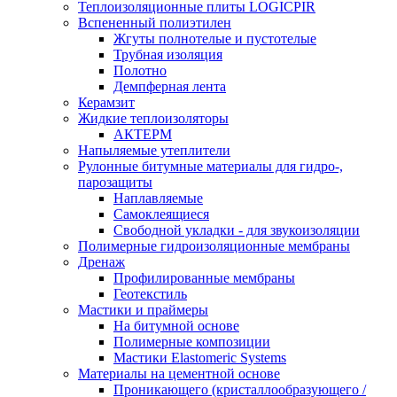
Теплоизоляционные плиты LOGICPIR
Вспененный полиэтилен
Жгуты полнотелые и пустотелые
Трубная изоляция
Полотно
Демпферная лента
Керамзит
Жидкие теплоизоляторы
АКТЕРМ
Напыляемые утеплители
Рулонные битумные материалы для гидро-,
парозащиты
Наплавляемые
Самоклеящиеся
Свободной укладки - для звукоизоляции
Полимерные гидроизоляционные мембраны
Дренаж
Профилированные мембраны
Геотекстиль
Мастики и праймеры
На битумной основе
Полимерные композиции
Мастики Elastomeric Systems
Материалы на цементной основе
Проникающего (кристаллообразующего /