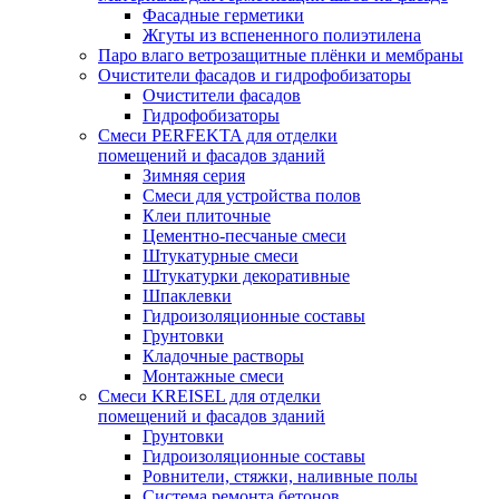
Фасадные герметики
Жгуты из вспененного полиэтилена
Паро влаго ветрозащитные плёнки и мембраны
Очистители фасадов и гидрофобизаторы
Очистители фасадов
Гидрофобизаторы
Смеси PERFEKTA для отделки
помещений и фасадов зданий
Зимняя серия
Смеси для устройства полов
Клеи плиточные
Цементно-песчаные смеси
Штукатурные смеси
Штукатурки декоративные
Шпаклевки
Гидроизоляционные составы
Грунтовки
Кладочные растворы
Монтажные смеси
Смеси KREISEL для отделки
помещений и фасадов зданий
Грунтовки
Гидроизоляционные составы
Ровнители, стяжки, наливные полы
Cистема ремонта бетонов