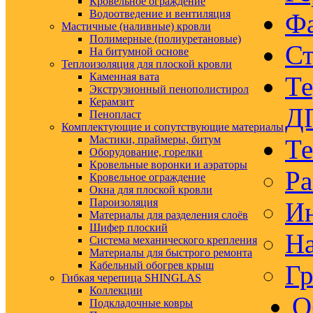
Кровельное ограждение
Водоотведение и вентиляция
Ф
Мастичные (наливные) кровли
Полимерные (полиуретановые)
Ст
На битумной основе
Теплоизоляция для плоской кровли
Каменная вата
Те
Экструзионный пенополистирол
Керамзит
Д
Пенопласт
Комплектующие и сопутствующие материалы
Мастики, праймеры, битум
Те
Оборудование, горелки
Кровельные воронки и аэраторы
Ра
Кровельное ограждение
Окна для плоской кровли
Пароизоляция
Ин
Материалы для разделения слоёв
Шифер плоский
На
Система механического крепления
Материалы для быстрого ремонта
Кабельный обогрев крыш
Гр
Гибкая черепица SHINGLAS
Коллекции
О
Подкладочные ковры