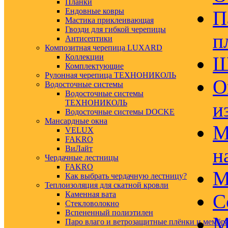
Планки
Ендовные ковры
П
Мастика приклеивающая
Гвозди для гибкой черепицы
п
Антисептики
Композитная черепица LUXARD
Коллекции
Ш
Комплектующие
Рулонная черепица ТЕХНОНИКОЛЬ
О
Водосточные системы
Водосточные системы
ТЕХНОНИКОЛЬ
и
Водосточные системы DOCKE
Мансардные окна
М
VELUX
FAKRO
ВиЛайт
н
Чердачные лестницы
FAKRO
М
Как выбрать чердачную лестницу?
Теплоизоляция для скатной кровли
Каменная вата
С
Стекловолокно
Вспененный полиэтилен
М
Паро влаго и ветрозащитные плёнки и мембр