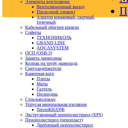
Элементы вентиляции
Вентиляционный выход
П
Проходной элемент
Аэратор коньковый, скатный,
точечный
Кабельный обогрев кровли
Софиты
ТЕХНОНИКОЛЬ
GRAND LINE
AQUASYSTEM
ОСП (OSB-3)
Защита древесины
Колпак на трубу дымохода
Снегозадержатели
Каменная вата
Плиты
Маты
Галтель
Цилиндры
Стекловолокно
Упругая минеральная изоляция
ТеплоКНАУФ
Экструзионный пенополистирол (XPS)
Пенополистирол (пенопласт)
Дробленый пенополистирол