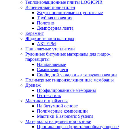
Теплоизоляционные плиты LOGICPIR
Вспененный полиэтилен
Жгуты полнотелые и пустотелые
Трубная изоляция
Полотно
Демпферная лента
Керамзит
Жидкие теплоизоляторы
АКТЕРМ
Напыляемые утеплители
Рулонные битумные материалы для гидро-,
парозащиты
Наплавляемые
Самоклеящиеся
Свободной укладки - для звукоизоляции
Полимерные гидроизоляционные мембраны
Дренаж
Профилированные мембраны
Геотекстиль
Мастики и праймеры
На битумной основе
Полимерные композиции
Мастики Elastomeric Systems
Материалы на цементной основе
Проникающего (кристаллообразующего /