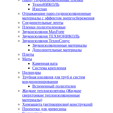
ТехноНИКОЛЬ
Изоспан
Отражающие паро-гидроизоляционные
материалы с эффектом энергосбережения
Соединительные ленты
Пленки полиэтиленовые
Звукоизоляция MaxForte
Звукоизоляция ТЕХНОНИКОЛЬ
Звукоизоляция ТехноСонус
Звукоизоляционные материалы
Дополнительные материалы
Плиты
Маты
Каменная вата
Система крепления
Цилиндры
Трубная изоляция для труб и систем
кондиционирования
Вспененный полиэтилен
Жидкие теплоизоляторы (Жидкие
сверхтонкие теплоизоляционные
материалы)
Химзащита (антикоррозия) конструкций
Пропитки для древесины