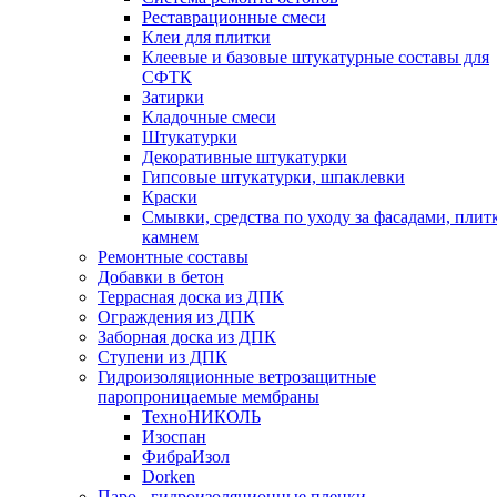
Реставрационные смеси
Клеи для плитки
Клеевые и базовые штукатурные составы для
СФТК
Затирки
Кладочные смеси
Штукатурки
Декоративные штукатурки
Гипсовые штукатурки, шпаклевки
Краски
Смывки, средства по уходу за фасадами, плит
камнем
Ремонтные составы
Добавки в бетон
Террасная доска из ДПК
Ограждения из ДПК
Заборная доска из ДПК
Ступени из ДПК
Гидроизоляционные ветрозащитные
паропроницаемые мембраны
ТехноНИКОЛЬ
Изоспан
ФибраИзол
Dorken
Паро-, гидроизоляционные пленки