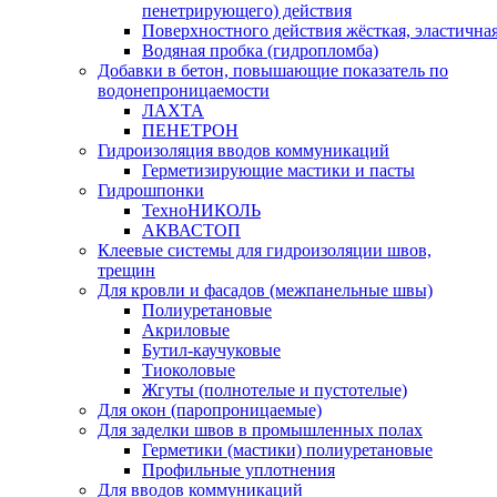
пенетрирующего) действия
Поверхностного действия жёсткая, эластична
Водяная пробка (гидропломба)
Добавки в бетон, повышающие показатель по
водонепроницаемости
ЛАХТА
ПЕНЕТРОН
Гидроизоляция вводов коммуникаций
Герметизирующие мастики и пасты
Гидрошпонки
ТехноНИКОЛЬ
АКВАСТОП
Клеевые системы для гидроизоляции швов,
трещин
Для кровли и фасадов (межпанельные швы)
Полиуретановые
Акриловые
Бутил-каучуковые
Тиоколовые
Жгуты (полнотелые и пустотелые)
Для окон (паропроницаемые)
Для заделки швов в промышленных полах
Герметики (мастики) полиуретановые
Профильные уплотнения
Для вводов коммуникаций