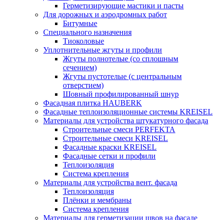
Герметизирующие мастики и пасты
Для дорожных и аэродромных работ
Битумные
Специального назначения
Тиоколовые
Уплотнительные жгуты и профили
Жгуты полнотелые (со сплошным
сечением)
Жгуты пустотелые (с центральным
отверстием)
Шовный профилированный шнур
Фасадная плитка HAUBERK
Фасадные теплоизоляционные системы KREISEL
Материалы для устройства штукатурного фасада
Строительные смеси PERFEKTA
Строительные смеси KREISEL
Фасадные краски KREISEL
Фасадные сетки и профили
Теплоизоляция
Система крепления
Материалы для устройства вент. фасада
Теплоизоляция
Плёнки и мембраны
Система крепления
Материалы для герметизации швов на фасаде