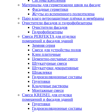
Система крепления
Материалы для герметизации швов на фасаде
Фасадные герметики
Жгуты из вспененного полиэтилена
Паро влаго ветрозащитные плёнки и мембраны
Очистители фасадов и гидрофобизаторы
Очистители фасадов
Гидрофобизаторы
Смеси PERFEKTA для отделки
помещений и фасадов зданий
Зимняя серия
Смеси для устройства полов
Клеи плиточные
Цементно-песчаные смеси
Штукатурные смеси
Штукатурки декоративные
Шпаклевки
Гидроизоляционные составы
Грунтовки
Кладочные растворы
Монтажные смеси
Смеси KREISEL для отделки
помещений и фасадов зданий
Грунтовки
Гидроизоляционные составы