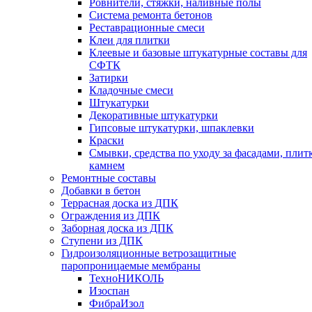
Ровнители, стяжки, наливные полы
Cистема ремонта бетонов
Реставрационные смеси
Клеи для плитки
Клеевые и базовые штукатурные составы для
СФТК
Затирки
Кладочные смеси
Штукатурки
Декоративные штукатурки
Гипсовые штукатурки, шпаклевки
Краски
Смывки, средства по уходу за фасадами, плит
камнем
Ремонтные составы
Добавки в бетон
Террасная доска из ДПК
Ограждения из ДПК
Заборная доска из ДПК
Ступени из ДПК
Гидроизоляционные ветрозащитные
паропроницаемые мембраны
ТехноНИКОЛЬ
Изоспан
ФибраИзол