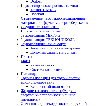
Dorken
Паро-, гидроизоляционные пленки
ТехноНИКОЛЬ
Изоспан
Отражающие паро-гидроизоляционные
материалы с эффектом энергосбережения
Соединительные ленты
Пленки полиэтиленовые
Звукоизоляция MaxForte
Звукоизоляция ТЕХНОНИКОЛЬ
Звукоизоляция ТехноСонус
Звукоизоляционные материалы
Дополнительные материалы
Плиты
Маты
Каменная вата
Система крепления
Цилиндры
Трубная изоляция для труб и систем
кондиционирования
Вспененный полиэтилен
Жидкие теплоизоляторы (Жидкие
сверхтонкие теплоизоляционные
материалы)
Химзащита (антикоррозия) конструкций