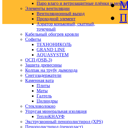
М
Паро влаго и ветрозащитные плёнки и мембр
Элементы вентиляции
Вентиляционный выход
П
Проходной элемент
Аэратор коньковый, скатный,
точечный
Кабельный обогрев кровли
Софиты
ТЕХНОНИКОЛЬ
GRAND LINE
AQUASYSTEM
ОСП (OSB-3)
Защита древесины
Колпак на трубу дымохода
Снегозадержатели
Каменная вата
Плиты
Маты
Галтель
Цилиндры
Стекловолокно
Упругая минеральная изоляция
ТеплоКНАУФ
Экструзионный пенополистирол (XPS)
Пенополистирол (пенопласт)