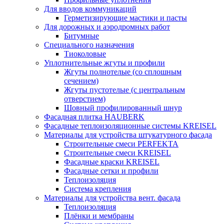
Для вводов коммуникаций
Герметизирующие мастики и пасты
Для дорожных и аэродромных работ
Битумные
Специального назначения
Тиоколовые
Уплотнительные жгуты и профили
Жгуты полнотелые (со сплошным
сечением)
Жгуты пустотелые (с центральным
отверстием)
Шовный профилированный шнур
Фасадная плитка HAUBERK
Фасадные теплоизоляционные системы KREISEL
Материалы для устройства штукатурного фасада
Строительные смеси PERFEKTA
Строительные смеси KREISEL
Фасадные краски KREISEL
Фасадные сетки и профили
Теплоизоляция
Система крепления
Материалы для устройства вент. фасада
Теплоизоляция
Плёнки и мембраны