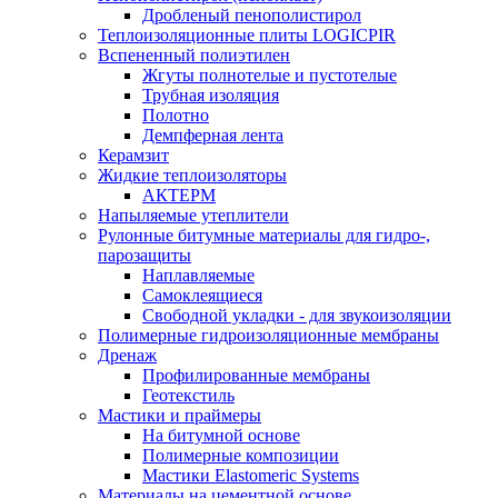
Дробленый пенополистирол
Теплоизоляционные плиты LOGICPIR
Вспененный полиэтилен
Жгуты полнотелые и пустотелые
Трубная изоляция
Полотно
Демпферная лента
Керамзит
Жидкие теплоизоляторы
АКТЕРМ
Напыляемые утеплители
Рулонные битумные материалы для гидро-,
парозащиты
Наплавляемые
Самоклеящиеся
Свободной укладки - для звукоизоляции
Полимерные гидроизоляционные мембраны
Дренаж
Профилированные мембраны
Геотекстиль
Мастики и праймеры
На битумной основе
Полимерные композиции
Мастики Elastomeric Systems
Материалы на цементной основе