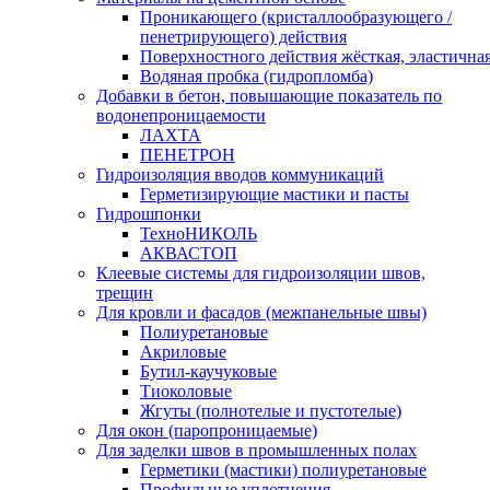
Проникающего (кристаллообразующего /
пенетрирующего) действия
Поверхностного действия жёсткая, эластична
Водяная пробка (гидропломба)
Добавки в бетон, повышающие показатель по
водонепроницаемости
ЛАХТА
ПЕНЕТРОН
Гидроизоляция вводов коммуникаций
Герметизирующие мастики и пасты
Гидрошпонки
ТехноНИКОЛЬ
АКВАСТОП
Клеевые системы для гидроизоляции швов,
трещин
Для кровли и фасадов (межпанельные швы)
Полиуретановые
Акриловые
Бутил-каучуковые
Тиоколовые
Жгуты (полнотелые и пустотелые)
Для окон (паропроницаемые)
Для заделки швов в промышленных полах
Герметики (мастики) полиуретановые
Профильные уплотнения