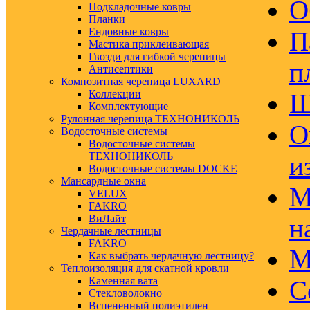
О
Подкладочные ковры
Планки
Ендовные ковры
П
Мастика приклеивающая
Гвозди для гибкой черепицы
п
Антисептики
Композитная черепица LUXARD
Коллекции
Ш
Комплектующие
Рулонная черепица ТЕХНОНИКОЛЬ
О
Водосточные системы
Водосточные системы
ТЕХНОНИКОЛЬ
и
Водосточные системы DOCKE
Мансардные окна
М
VELUX
FAKRO
ВиЛайт
н
Чердачные лестницы
FAKRO
М
Как выбрать чердачную лестницу?
Теплоизоляция для скатной кровли
Каменная вата
С
Стекловолокно
Вспененный полиэтилен