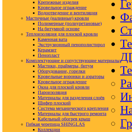
Ге
Крепежные изделия
Кровельное ограждение
Водоотведение и вентиляция
Ф
Мастичные (наливные) кровли
Полимерные (полиуретановые)
Ст
На битумной основе
Теплоизоляция для плоской кровли
Каменная вата
Те
Экструзионный пенополистирол
Керамзит
Д
Пенопласт
Комплектующие и сопутствующие материалы
Мастики, праймеры, битум
Те
Оборудование, горелки
Кровельные воронки и аэраторы
Ра
Кровельное ограждение
Окна для плоской кровли
Пароизоляция
Ин
Материалы для разделения слоёв
Шифер плоский
На
Система механического крепления
Материалы для быстрого ремонта
Кабельный обогрев крыш
Гр
Гибкая черепица SHINGLAS
Коллекции