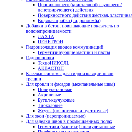
Проникающего (кристаллообразующего /
пенетрирующего) действия
Поверхностного действия жёсткая, эластична
Водяная пробка (гидропломба)
Добавки в бетон, повышающие показатель по
водонепроницаемости
ЛАХТА
ПЕНЕТРОН
Гидроизоляция вводов коммуникаций
Герметизирующие мастики и пасты
Гидрошпонки
ТехноНИКОЛЬ
АКВАСТОП
Клеевые системы для гидроизоляции швов,
трещин
Для кровли и фасадов (межпанельные швы)
Полиуретановые
Акриловые
Бутил-каучуковые
Тиоколовые
Жгуты (полнотелые и пустотелые)
Для окон (паропроницаемые)
Для заделки швов в промышленных полах
Герметики (мастики) полиуретановые
Профильные уплотнения