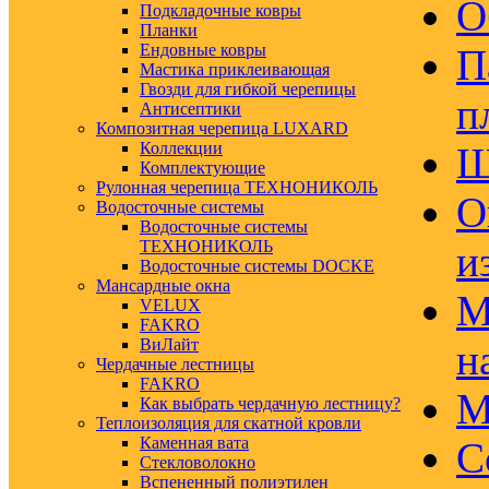
О
Подкладочные ковры
Планки
Ендовные ковры
П
Мастика приклеивающая
Гвозди для гибкой черепицы
п
Антисептики
Композитная черепица LUXARD
Коллекции
Ш
Комплектующие
Рулонная черепица ТЕХНОНИКОЛЬ
О
Водосточные системы
Водосточные системы
ТЕХНОНИКОЛЬ
и
Водосточные системы DOCKE
Мансардные окна
М
VELUX
FAKRO
ВиЛайт
н
Чердачные лестницы
FAKRO
М
Как выбрать чердачную лестницу?
Теплоизоляция для скатной кровли
Каменная вата
С
Стекловолокно
Вспененный полиэтилен