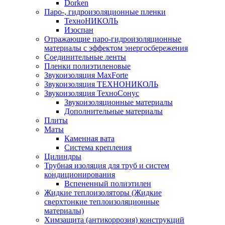
Dorken
Паро-, гидроизоляционные пленки
ТехноНИКОЛЬ
Изоспан
Отражающие паро-гидроизоляционные
материалы с эффектом энергосбережения
Соединительные ленты
Пленки полиэтиленовые
Звукоизоляция MaxForte
Звукоизоляция ТЕХНОНИКОЛЬ
Звукоизоляция ТехноСонус
Звукоизоляционные материалы
Дополнительные материалы
Плиты
Маты
Каменная вата
Система крепления
Цилиндры
Трубная изоляция для труб и систем
кондиционирования
Вспененный полиэтилен
Жидкие теплоизоляторы (Жидкие
сверхтонкие теплоизоляционные
материалы)
Химзащита (антикоррозия) конструкций