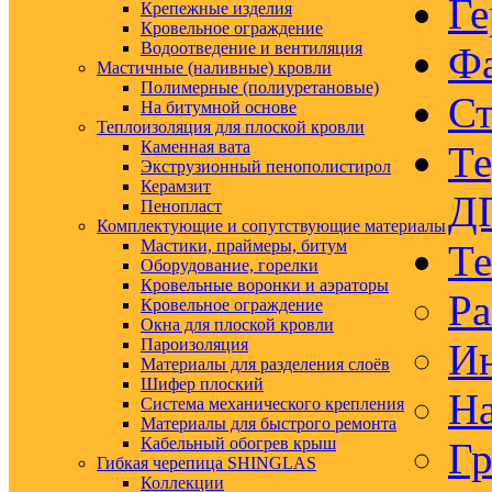
Ге
Крепежные изделия
Кровельное ограждение
Водоотведение и вентиляция
Ф
Мастичные (наливные) кровли
Полимерные (полиуретановые)
Ст
На битумной основе
Теплоизоляция для плоской кровли
Каменная вата
Те
Экструзионный пенополистирол
Керамзит
Д
Пенопласт
Комплектующие и сопутствующие материалы
Мастики, праймеры, битум
Те
Оборудование, горелки
Кровельные воронки и аэраторы
Ра
Кровельное ограждение
Окна для плоской кровли
Пароизоляция
Ин
Материалы для разделения слоёв
Шифер плоский
На
Система механического крепления
Материалы для быстрого ремонта
Кабельный обогрев крыш
Гр
Гибкая черепица SHINGLAS
Коллекции