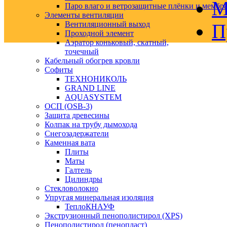
М
Паро влаго и ветрозащитные плёнки и мембр
Элементы вентиляции
Вентиляционный выход
П
Проходной элемент
Аэратор коньковый, скатный,
точечный
Кабельный обогрев кровли
Софиты
ТЕХНОНИКОЛЬ
GRAND LINE
AQUASYSTEM
ОСП (OSB-3)
Защита древесины
Колпак на трубу дымохода
Снегозадержатели
Каменная вата
Плиты
Маты
Галтель
Цилиндры
Стекловолокно
Упругая минеральная изоляция
ТеплоКНАУФ
Экструзионный пенополистирол (XPS)
Пенополистирол (пенопласт)