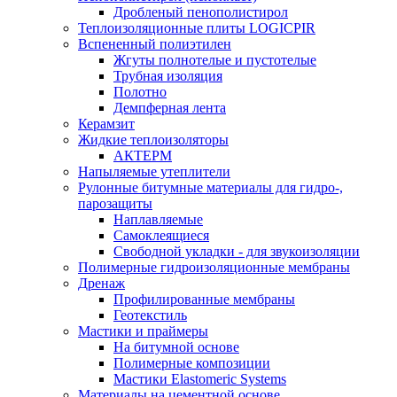
Дробленый пенополистирол
Теплоизоляционные плиты LOGICPIR
Вспененный полиэтилен
Жгуты полнотелые и пустотелые
Трубная изоляция
Полотно
Демпферная лента
Керамзит
Жидкие теплоизоляторы
АКТЕРМ
Напыляемые утеплители
Рулонные битумные материалы для гидро-,
парозащиты
Наплавляемые
Самоклеящиеся
Свободной укладки - для звукоизоляции
Полимерные гидроизоляционные мембраны
Дренаж
Профилированные мембраны
Геотекстиль
Мастики и праймеры
На битумной основе
Полимерные композиции
Мастики Elastomeric Systems
Материалы на цементной основе