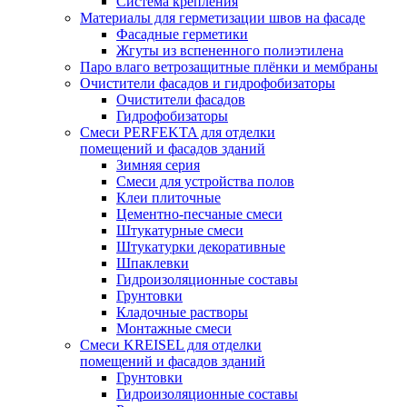
Система крепления
Материалы для герметизации швов на фасаде
Фасадные герметики
Жгуты из вспененного полиэтилена
Паро влаго ветрозащитные плёнки и мембраны
Очистители фасадов и гидрофобизаторы
Очистители фасадов
Гидрофобизаторы
Смеси PERFEKTA для отделки
помещений и фасадов зданий
Зимняя серия
Смеси для устройства полов
Клеи плиточные
Цементно-песчаные смеси
Штукатурные смеси
Штукатурки декоративные
Шпаклевки
Гидроизоляционные составы
Грунтовки
Кладочные растворы
Монтажные смеси
Смеси KREISEL для отделки
помещений и фасадов зданий
Грунтовки
Гидроизоляционные составы