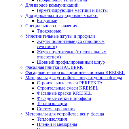
Для вводов коммуникаций
Герметизирующие мастики и пасты
Для дорожных и аэродромных работ
Битумные
Специального назначения
Тиоколовые
Уплотнительные жгуты и профили
Жгуты полнотелые (со сплошным
сечением)
Жгуты пустотелые (с центральным
отверстием)
Шовный профилированный шнур
Фасадная плитка HAUBERK
Фасадные теплоизоляционные системы KREISEL
Материалы для устройства штукатурного фасада
Строительные смеси PERFEKTA
Строительные смеси KREISEL
Фасадные краски KREISEL
Фасадные сетки и профили
Теплоизоляция
Система крепления
Материалы для устройства вент. фасада
Теплоизоляция
Плёнки и мембраны