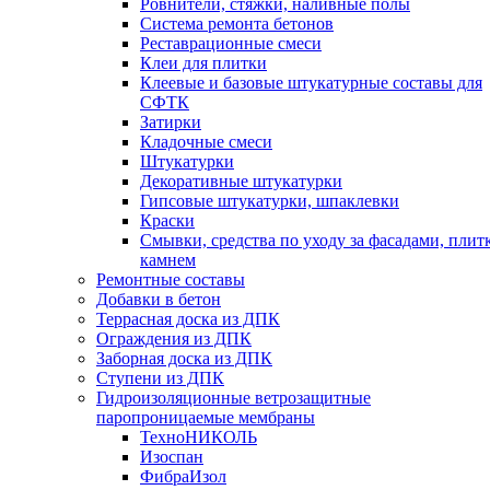
Ровнители, стяжки, наливные полы
Cистема ремонта бетонов
Реставрационные смеси
Клеи для плитки
Клеевые и базовые штукатурные составы для
СФТК
Затирки
Кладочные смеси
Штукатурки
Декоративные штукатурки
Гипсовые штукатурки, шпаклевки
Краски
Смывки, средства по уходу за фасадами, плит
камнем
Ремонтные составы
Добавки в бетон
Террасная доска из ДПК
Ограждения из ДПК
Заборная доска из ДПК
Ступени из ДПК
Гидроизоляционные ветрозащитные
паропроницаемые мембраны
ТехноНИКОЛЬ
Изоспан
ФибраИзол