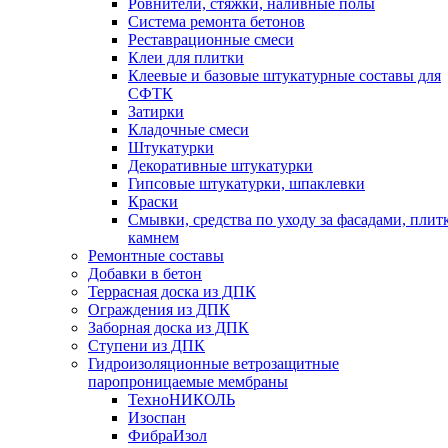
Ровнители, стяжки, наливные полы
Cистема ремонта бетонов
Реставрационные смеси
Клеи для плитки
Клеевые и базовые штукатурные составы для
СФТК
Затирки
Кладочные смеси
Штукатурки
Декоративные штукатурки
Гипсовые штукатурки, шпаклевки
Краски
Смывки, средства по уходу за фасадами, плит
камнем
Ремонтные составы
Добавки в бетон
Террасная доска из ДПК
Ограждения из ДПК
Заборная доска из ДПК
Ступени из ДПК
Гидроизоляционные ветрозащитные
паропроницаемые мембраны
ТехноНИКОЛЬ
Изоспан
ФибраИзол