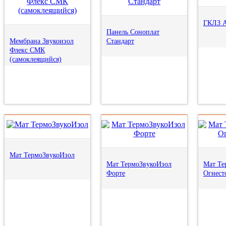
ГКЛЗ А
Панель Соноплат
Мембрана Звукоизол
Стандарт
Флекс СМК
(самоклеящийся)
Мат ТермоЗвукоИзол
Мат ТермоЗвукоИзол
Мат Те
Форте
Огнест