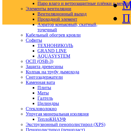
М
Паро влаго и ветрозащитные плёнки и мембр
Элементы вентиляции
Вентиляционный выход
П
Проходной элемент
Аэратор коньковый, скатный,
точечный
Кабельный обогрев кровли
Софиты
ТЕХНОНИКОЛЬ
GRAND LINE
AQUASYSTEM
ОСП (OSB-3)
Защита древесины
Колпак на трубу дымохода
Снегозадержатели
Каменная вата
Плиты
Маты
Галтель
Цилиндры
Стекловолокно
Упругая минеральная изоляция
ТеплоКНАУФ
Экструзионный пенополистирол (XPS)
Пенополистирол (пенопласт)