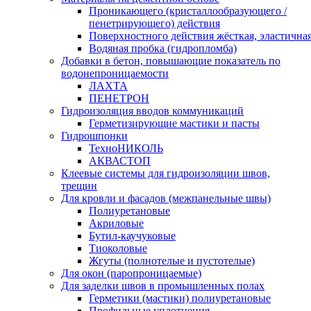
Проникающего (кристаллообразующего /
пенетрирующего) действия
Поверхностного действия жёсткая, эластична
Водяная пробка (гидропломба)
Добавки в бетон, повышающие показатель по
водонепроницаемости
ЛАХТА
ПЕНЕТРОН
Гидроизоляция вводов коммуникаций
Герметизирующие мастики и пасты
Гидрошпонки
ТехноНИКОЛЬ
АКВАСТОП
Клеевые системы для гидроизоляции швов,
трещин
Для кровли и фасадов (межпанельные швы)
Полиуретановые
Акриловые
Бутил-каучуковые
Тиоколовые
Жгуты (полнотелые и пустотелые)
Для окон (паропроницаемые)
Для заделки швов в промышленных полах
Герметики (мастики) полиуретановые
Профильные уплотнения