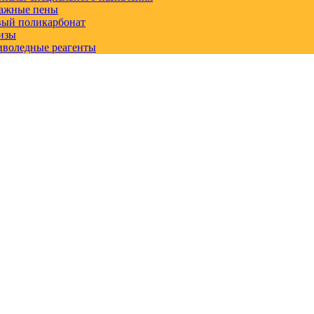
ажные пены
вый поликарбонат
изы
иволедные реагенты