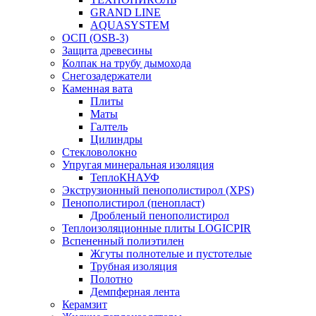
GRAND LINE
AQUASYSTEM
ОСП (OSB-3)
Защита древесины
Колпак на трубу дымохода
Снегозадержатели
Каменная вата
Плиты
Маты
Галтель
Цилиндры
Стекловолокно
Упругая минеральная изоляция
ТеплоКНАУФ
Экструзионный пенополистирол (XPS)
Пенополистирол (пенопласт)
Дробленый пенополистирол
Теплоизоляционные плиты LOGICPIR
Вспененный полиэтилен
Жгуты полнотелые и пустотелые
Трубная изоляция
Полотно
Демпферная лента
Керамзит