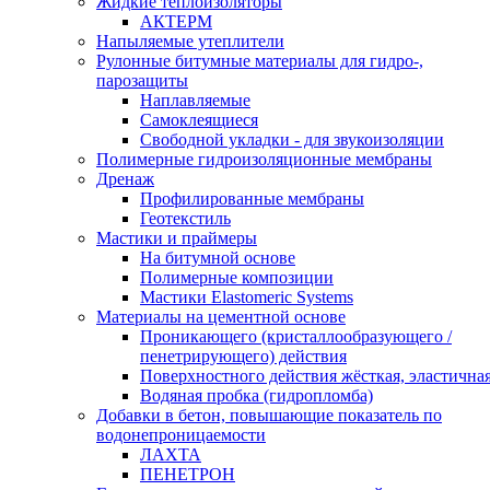
Жидкие теплоизоляторы
АКТЕРМ
Напыляемые утеплители
Рулонные битумные материалы для гидро-,
парозащиты
Наплавляемые
Самоклеящиеся
Свободной укладки - для звукоизоляции
Полимерные гидроизоляционные мембраны
Дренаж
Профилированные мембраны
Геотекстиль
Мастики и праймеры
На битумной основе
Полимерные композиции
Мастики Elastomeric Systems
Материалы на цементной основе
Проникающего (кристаллообразующего /
пенетрирующего) действия
Поверхностного действия жёсткая, эластична
Водяная пробка (гидропломба)
Добавки в бетон, повышающие показатель по
водонепроницаемости
ЛАХТА
ПЕНЕТРОН