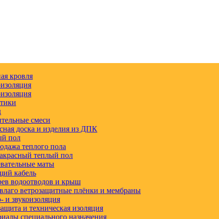
ая кровля
изоляция
изоляция
етики
д
тельные смеси
сная доска и изделия из ДПК
ый пол
одажа теплого пола
акрасный теплый пол
вательные маты
щий кабель
ев водоотводов и крыш
влаго ветрозащитные плёнки и мембраны
 и звукоизоляция
ащита и техническая изоляция
иалы специального назначения