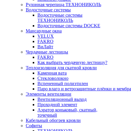
Рулонная черепица ТЕХНОНИКОЛЬ
Водосточные системы
Водосточные системы
ТЕХНОНИКОЛЬ
Водосточные системы DOCKE
Мансардные окна
VELUX
FAKRO
ВиЛайт
Чердачные лестницы
FAKRO
Как выбрать чердачную лестницу?
Теплоизоляция для скатной кровли
Каменная вата
Стекловолокно
Вспененный полиэтилен
Паро влаго и ветрозащитные плёнки и мембр
Элементы вентиляции
Вентиляционный выход
Проходной элемент
Аэратор коньковый, скатный,
точечный
Кабельный обогрев кровли
Софиты
ТЕХНОНИКОЛЬ