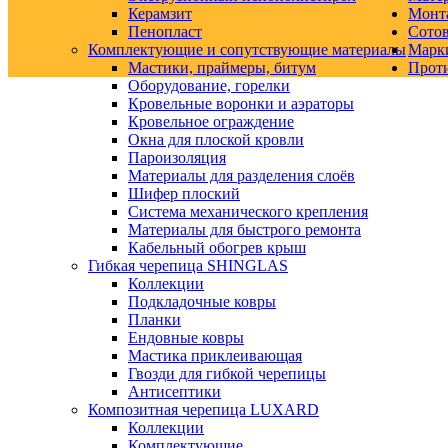
Керамзит
Монт
Пенопласт
Сото
Комплектующие и сопутствующие материалы
Марк
Мастики, праймеры, битум
Прот
Оборудование, горелки
Кровельные воронки и аэраторы
Кровельное ограждение
Окна для плоской кровли
Пароизоляция
Материалы для разделения слоёв
Шифер плоский
Система механического крепления
Материалы для быстрого ремонта
Кабельный обогрев крыш
Гибкая черепица SHINGLAS
Коллекции
Подкладочные ковры
Планки
Ендовные ковры
Мастика приклеивающая
Гвозди для гибкой черепицы
Антисептики
Композитная черепица LUXARD
Коллекции
Комплектующие