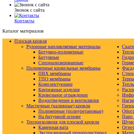
Звонок с сайта
Контакты
Каталог материалов
Плоская кровля
Рулонные наплавляемые материалы
Скатн
Битумно-полимерные
Тепло
Битумные
Гидро
Специализированные
Герм
Полимерные кровельные мембраны
Фаса
ПВХ мембраны
Строи
ТПО мембраны
Терра
Комплектующие
Тепл
Крепежные изделия
Распр
Кровельное ограждение
Инфр
Водоотведение и вентиляция
Нагре
Мастичные (наливные) кровли
Грею
Полимерные (полиуретановые)
Обогр
На битумной основе
Паро 
Теплоизоляция для плоской кровли
Шумо-
Каменная вата
Огнез
Экструзионный пенополистирол
Матер