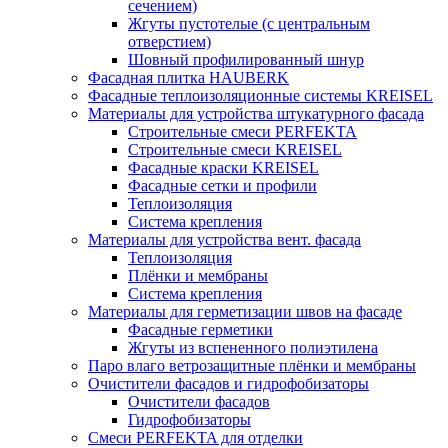
сечением)
Жгуты пустотелые (с центральным
отверстием)
Шовный профилированный шнур
Фасадная плитка HAUBERK
Фасадные теплоизоляционные системы KREISEL
Материалы для устройства штукатурного фасада
Строительные смеси PERFEKTA
Строительные смеси KREISEL
Фасадные краски KREISEL
Фасадные сетки и профили
Теплоизоляция
Система крепления
Материалы для устройства вент. фасада
Теплоизоляция
Плёнки и мембраны
Система крепления
Материалы для герметизации швов на фасаде
Фасадные герметики
Жгуты из вспененного полиэтилена
Паро влаго ветрозащитные плёнки и мембраны
Очистители фасадов и гидрофобизаторы
Очистители фасадов
Гидрофобизаторы
Смеси PERFEKTA для отделки