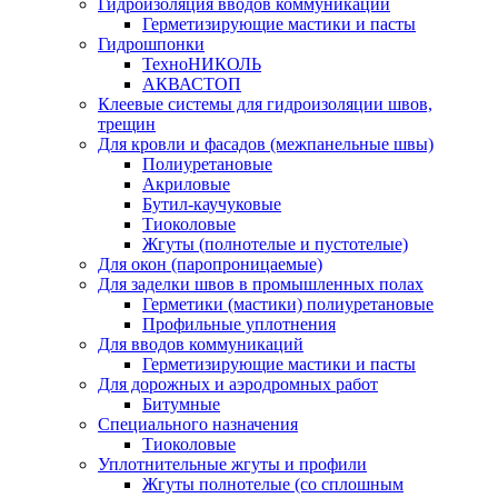
Гидроизоляция вводов коммуникаций
Герметизирующие мастики и пасты
Гидрошпонки
ТехноНИКОЛЬ
АКВАСТОП
Клеевые системы для гидроизоляции швов,
трещин
Для кровли и фасадов (межпанельные швы)
Полиуретановые
Акриловые
Бутил-каучуковые
Тиоколовые
Жгуты (полнотелые и пустотелые)
Для окон (паропроницаемые)
Для заделки швов в промышленных полах
Герметики (мастики) полиуретановые
Профильные уплотнения
Для вводов коммуникаций
Герметизирующие мастики и пасты
Для дорожных и аэродромных работ
Битумные
Специального назначения
Тиоколовые
Уплотнительные жгуты и профили
Жгуты полнотелые (со сплошным