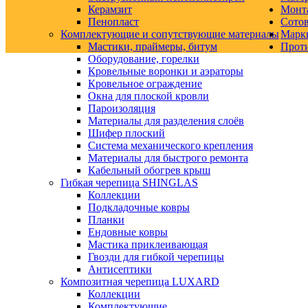
Керамзит
Монт
Пенопласт
Сото
Комплектующие и сопутствующие материалы
Марк
Мастики, праймеры, битум
Прот
Оборудование, горелки
Кровельные воронки и аэраторы
Кровельное ограждение
Окна для плоской кровли
Пароизоляция
Материалы для разделения слоёв
Шифер плоский
Система механического крепления
Материалы для быстрого ремонта
Кабельный обогрев крыш
Гибкая черепица SHINGLAS
Коллекции
Подкладочные ковры
Планки
Ендовные ковры
Мастика приклеивающая
Гвозди для гибкой черепицы
Антисептики
Композитная черепица LUXARD
Коллекции
Комплектующие