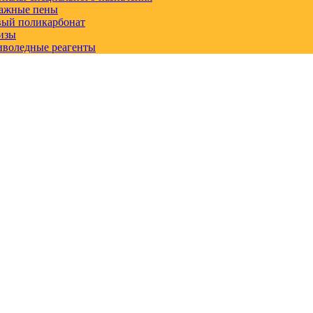
ажные пены
вый поликарбонат
изы
иволедные реагенты