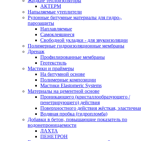
Жидкие теплоизоляторы
АКТЕРМ
Напыляемые утеплители
Рулонные битумные материалы для гидро-,
парозащиты
Наплавляемые
Самоклеящиеся
Свободной укладки - для звукоизоляции
Полимерные гидроизоляционные мембраны
Дренаж
Профилированные мембраны
Геотекстиль
Мастики и праймеры
На битумной основе
Полимерные композиции
Мастики Elastomeric Systems
Материалы на цементной основе
Проникающего (кристаллообразующего /
пенетрирующего) действия
Поверхностного действия жёсткая, эластична
Водяная пробка (гидропломба)
Добавки в бетон, повышающие показатель по
водонепроницаемости
ЛАХТА
ПЕНЕТРОН