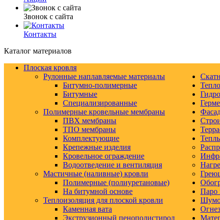
Звонок с сайта
Контакты
Каталог материалов
Плоская кровля
Рулонные наплавляемые материалы
Скатн
Битумно-полимерные
Тепло
Битумные
Гидро
Специализированные
Герм
Полимерные кровельные мембраны
Фаса
ПВХ мембраны
Строи
ТПО мембраны
Терра
Комплектующие
Тепл
Крепежные изделия
Распр
Кровельное ограждение
Инфр
Водоотведение и вентиляция
Нагре
Мастичные (наливные) кровли
Грею
Полимерные (полиуретановые)
Обогр
На битумной основе
Паро 
Теплоизоляция для плоской кровли
Шумо-
Каменная вата
Огнез
Экструзионный пенополистирол
Матер