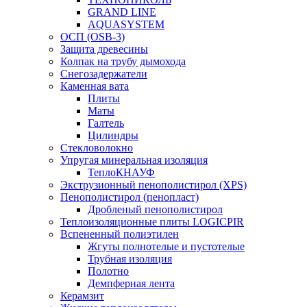
GRAND LINE
AQUASYSTEM
ОСП (OSB-3)
Защита древесины
Колпак на трубу дымохода
Снегозадержатели
Каменная вата
Плиты
Маты
Галтель
Цилиндры
Стекловолокно
Упругая минеральная изоляция
ТеплоКНАУФ
Экструзионный пенополистирол (XPS)
Пенополистирол (пенопласт)
Дробленый пенополистирол
Теплоизоляционные плиты LOGICPIR
Вспененный полиэтилен
Жгуты полнотелые и пустотелые
Трубная изоляция
Полотно
Демпферная лента
Керамзит