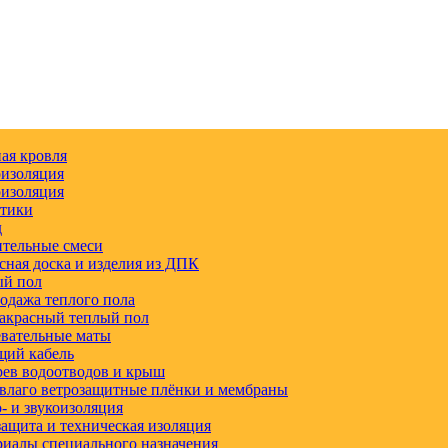
ая кровля
изоляция
изоляция
етики
д
тельные смеси
сная доска и изделия из ДПК
ый пол
одажа теплого пола
акрасный теплый пол
вательные маты
щий кабель
ев водоотводов и крыш
влаго ветрозащитные плёнки и мембраны
 и звукоизоляция
ащита и техническая изоляция
иалы специального назначения