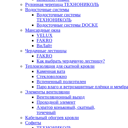
Рулонная черепица ТЕХНОНИКОЛЬ
Водосточные системы
Водосточные системы
ТЕХНОНИКОЛЬ
Водосточные системы DOCKE
Мансардные окна
VELUX
FAKRO
ВиЛайт
Чердачные лестницы
FAKRO
Как выбрать чердачную лестницу?
Теплоизоляция для скатной кровли
Каменная вата
Стекловолокно
Вспененный полиэтилен
Паро влаго и ветрозащитные плёнки и мембр
Элементы вентиляции
Вентиляционный выход
Проходной элемент
Аэратор коньковый, скатный,
точечный
Кабельный обогрев кровли
Софиты
ТЕХНОНИКОЛЬ