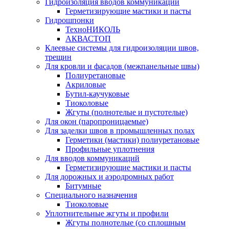
Гидроизоляция вводов коммуникаций
Герметизирующие мастики и пасты
Гидрошпонки
ТехноНИКОЛЬ
АКВАСТОП
Клеевые системы для гидроизоляции швов,
трещин
Для кровли и фасадов (межпанельные швы)
Полиуретановые
Акриловые
Бутил-каучуковые
Тиоколовые
Жгуты (полнотелые и пустотелые)
Для окон (паропроницаемые)
Для заделки швов в промышленных полах
Герметики (мастики) полиуретановые
Профильные уплотнения
Для вводов коммуникаций
Герметизирующие мастики и пасты
Для дорожных и аэродромных работ
Битумные
Специального назначения
Тиоколовые
Уплотнительные жгуты и профили
Жгуты полнотелые (со сплошным