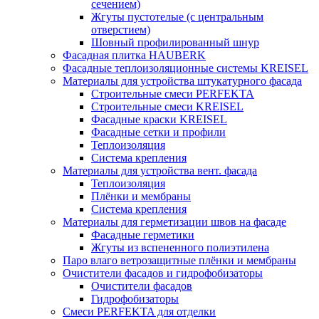
сечением)
Жгуты пустотелые (с центральным
отверстием)
Шовный профилированный шнур
Фасадная плитка HAUBERK
Фасадные теплоизоляционные системы KREISEL
Материалы для устройства штукатурного фасада
Строительные смеси PERFEKTA
Строительные смеси KREISEL
Фасадные краски KREISEL
Фасадные сетки и профили
Теплоизоляция
Система крепления
Материалы для устройства вент. фасада
Теплоизоляция
Плёнки и мембраны
Система крепления
Материалы для герметизации швов на фасаде
Фасадные герметики
Жгуты из вспененного полиэтилена
Паро влаго ветрозащитные плёнки и мембраны
Очистители фасадов и гидрофобизаторы
Очистители фасадов
Гидрофобизаторы
Смеси PERFEKTA для отделки