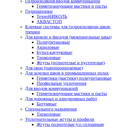
Гидроизоляция вводов коммуникаций
Герметизирующие мастики и пасты
Гидрошпонки
ТехноНИКОЛЬ
АКВАСТОП
Клеевые системы для гидроизоляции швов,
трещин
Для кровли и фасадов (межпанельные швы)
Полиуретановые
Акриловые
Бутил-каучуковые
Тиоколовые
Жгуты (полнотелые и пустотелые)
Для окон (паропроницаемые)
Для заделки швов в промышленных полах
Герметики (мастики) полиуретановые
Профильные уплотнения
Для вводов коммуникаций
Герметизирующие мастики и пасты
Для дорожных и аэродромных работ
Битумные
Специального назначения
Тиоколовые
Уплотнительные жгуты и профили
Жгуты полнотелые (со сплошным