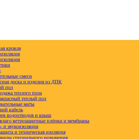
ая кровля
изоляция
изоляция
етики
д
тельные смеси
сная доска и изделия из ДПК
ый пол
одажа теплого пола
акрасный теплый пол
вательные маты
щий кабель
ев водоотводов и крыш
влаго ветрозащитные плёнки и мембраны
 и звукоизоляция
ащита и техническая изоляция
иалы специального назначения