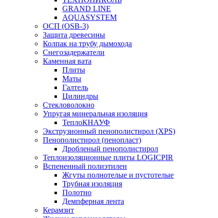
GRAND LINE
AQUASYSTEM
ОСП (OSB-3)
Защита древесины
Колпак на трубу дымохода
Снегозадержатели
Каменная вата
Плиты
Маты
Галтель
Цилиндры
Стекловолокно
Упругая минеральная изоляция
ТеплоКНАУФ
Экструзионный пенополистирол (XPS)
Пенополистирол (пенопласт)
Дробленый пенополистирол
Теплоизоляционные плиты LOGICPIR
Вспененный полиэтилен
Жгуты полнотелые и пустотелые
Трубная изоляция
Полотно
Демпферная лента
Керамзит