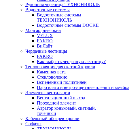
Рулонная черепица ТЕХНОНИКОЛЬ
Водосточные системы
Водосточные системы
ТЕХНОНИКОЛЬ
Водосточные системы DOCKE
Мансардные окна
VELUX
FAKRO
ВиЛайт
Чердачные лестницы
FAKRO
Как выбрать чердачную лестницу?
Теплоизоляция для скатной кровли
Каменная вата
Стекловолокно
Вспененный полиэтилен
Паро влаго и ветрозащитные плёнки и мембр
Элементы вентиляции
Вентиляционный выход
Проходной элемент
Аэратор коньковый, скатный,
точечный
Кабельный обогрев кровли
Софиты
ТЕХНОНИКОЛЬ