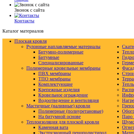
Звонок с сайта
Контакты
Каталог материалов
Плоская кровля
Рулонные наплавляемые материалы
Скатн
Битумно-полимерные
Тепло
Битумные
Гидро
Специализированные
Герм
Полимерные кровельные мембраны
Фаса
ПВХ мембраны
Строи
ТПО мембраны
Терра
Комплектующие
Тепл
Крепежные изделия
Распр
Кровельное ограждение
Инфр
Водоотведение и вентиляция
Нагре
Мастичные (наливные) кровли
Грею
Полимерные (полиуретановые)
Обогр
На битумной основе
Паро 
Теплоизоляция для плоской кровли
Шумо-
Каменная вата
Огнез
Экструзионный пенополистирол
Матер