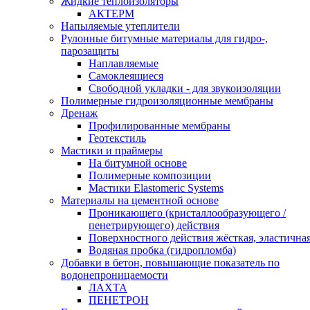
Жидкие теплоизоляторы
АКТЕРМ
Напыляемые утеплители
Рулонные битумные материалы для гидро-,
парозащиты
Наплавляемые
Самоклеящиеся
Свободной укладки - для звукоизоляции
Полимерные гидроизоляционные мембраны
Дренаж
Профилированные мембраны
Геотекстиль
Мастики и праймеры
На битумной основе
Полимерные композиции
Мастики Elastomeric Systems
Материалы на цементной основе
Проникающего (кристаллообразующего /
пенетрирующего) действия
Поверхностного действия жёсткая, эластична
Водяная пробка (гидропломба)
Добавки в бетон, повышающие показатель по
водонепроницаемости
ЛАХТА
ПЕНЕТРОН