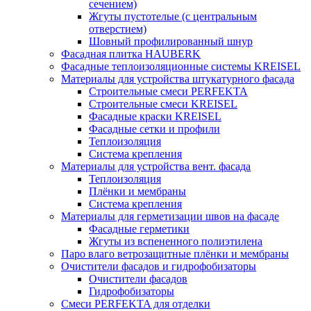
сечением)
Жгуты пустотелые (с центральным
отверстием)
Шовный профилированный шнур
Фасадная плитка HAUBERK
Фасадные теплоизоляционные системы KREISEL
Материалы для устройства штукатурного фасада
Строительные смеси PERFEKTA
Строительные смеси KREISEL
Фасадные краски KREISEL
Фасадные сетки и профили
Теплоизоляция
Система крепления
Материалы для устройства вент. фасада
Теплоизоляция
Плёнки и мембраны
Система крепления
Материалы для герметизации швов на фасаде
Фасадные герметики
Жгуты из вспененного полиэтилена
Паро влаго ветрозащитные плёнки и мембраны
Очистители фасадов и гидрофобизаторы
Очистители фасадов
Гидрофобизаторы
Смеси PERFEKTA для отделки