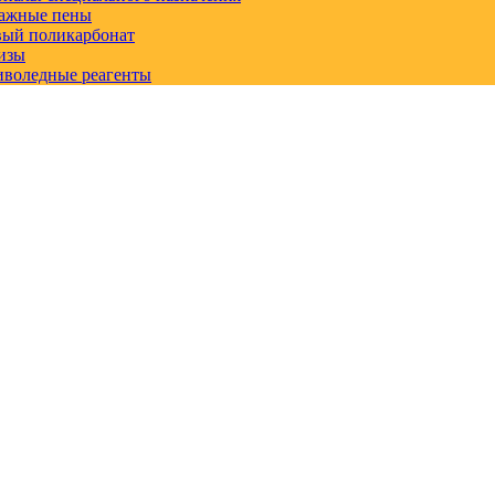
ажные пены
вый поликарбонат
изы
иволедные реагенты