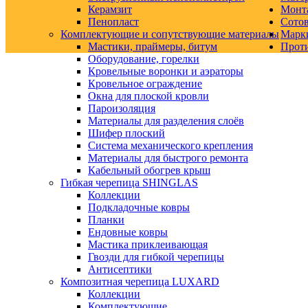
Керамзит
Монт
Пенопласт
Сото
Комплектующие и сопутствующие материалы
Марк
Мастики, праймеры, битум
Прот
Оборудование, горелки
Кровельные воронки и аэраторы
Кровельное ограждение
Окна для плоской кровли
Пароизоляция
Материалы для разделения слоёв
Шифер плоский
Система механического крепления
Материалы для быстрого ремонта
Кабельный обогрев крыш
Гибкая черепица SHINGLAS
Коллекции
Подкладочные ковры
Планки
Ендовные ковры
Мастика приклеивающая
Гвозди для гибкой черепицы
Антисептики
Композитная черепица LUXARD
Коллекции
Комплектующие