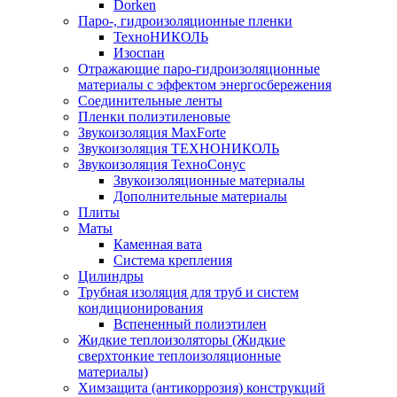
Dorken
Паро-, гидроизоляционные пленки
ТехноНИКОЛЬ
Изоспан
Отражающие паро-гидроизоляционные
материалы с эффектом энергосбережения
Соединительные ленты
Пленки полиэтиленовые
Звукоизоляция MaxForte
Звукоизоляция ТЕХНОНИКОЛЬ
Звукоизоляция ТехноСонус
Звукоизоляционные материалы
Дополнительные материалы
Плиты
Маты
Каменная вата
Система крепления
Цилиндры
Трубная изоляция для труб и систем
кондиционирования
Вспененный полиэтилен
Жидкие теплоизоляторы (Жидкие
сверхтонкие теплоизоляционные
материалы)
Химзащита (антикоррозия) конструкций