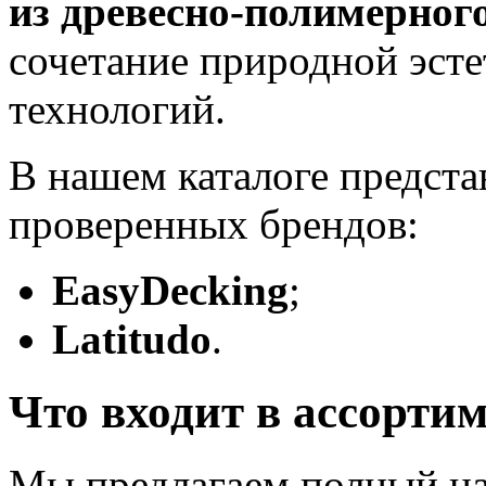
из древесно‑полимерног
сочетание природной эст
технологий.
В нашем каталоге предст
проверенных брендов:
EasyDecking
;
Latitudo
.
Что входит в ассорти
Мы предлагаем полный на