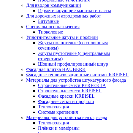
Для вводов коммуникаций
Герметизирующие мастики и пасты
Для дорожных и аэродромных работ
Битумные
Специального назначения
Тиоколовые
Уплотнительные жгуты и профили
Жгуты полнотелые (со сплошным
сечением)
Жгуты пустотелые (с центральным
отверстием)
Шовный профилированный шнур
Фасадная плитка HAUBERK
Фасадные теплоизоляционные системы KREISEL
Материалы для устройства штукатурного фасада
Строительные смеси PERFEKTA
Строительные смеси KREISEL
Фасадные краски KREISEL
Фасадные сетки и профили
Теплоизоляция
Система крепления
Материалы для устройства вент. фасада
Теплоизоляция
Плёнки и мембраны