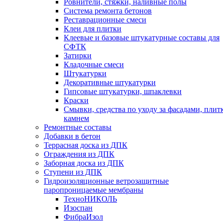
Ровнители, стяжки, наливные полы
Cистема ремонта бетонов
Реставрационные смеси
Клеи для плитки
Клеевые и базовые штукатурные составы для
СФТК
Затирки
Кладочные смеси
Штукатурки
Декоративные штукатурки
Гипсовые штукатурки, шпаклевки
Краски
Смывки, средства по уходу за фасадами, плит
камнем
Ремонтные составы
Добавки в бетон
Террасная доска из ДПК
Ограждения из ДПК
Заборная доска из ДПК
Ступени из ДПК
Гидроизоляционные ветрозащитные
паропроницаемые мембраны
ТехноНИКОЛЬ
Изоспан
ФибраИзол