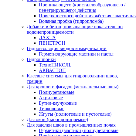
Проникающего (кристаллообразующего /
пенетрирующего) действия
Поверхностного действия жёсткая, эластична
Водяная пробка (гидропломба)
Добавки в бетон, повышающие показатель по
водонепроницаемости
ЛАХТА
ПЕНЕТРОН
Гидроизоляция вводов коммуникаций
Герметизирующие мастики и пасты
Гидрошпонки
ТехноНИКОЛЬ
АКВАСТОП
Клеевые системы для гидроизоляции швов,
трещин
Для кровли и фасадов (межпанельные швы)
Полиуретановые
Акриловые
Бутил-каучуковые
Тиоколовые
Жгуты (полнотелые и пустотелые)
Для окон (паропроницаемые)
Для заделки швов в промышленных полах
Герметики (мастики) полиуретановые
Профильные уплотнения