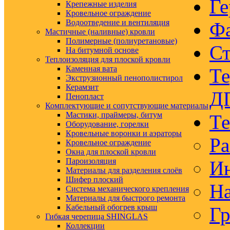
Ге
Крепежные изделия
Кровельное ограждение
Водоотведение и вентиляция
Ф
Мастичные (наливные) кровли
Полимерные (полиуретановые)
Ст
На битумной основе
Теплоизоляция для плоской кровли
Каменная вата
Те
Экструзионный пенополистирол
Керамзит
Д
Пенопласт
Комплектующие и сопутствующие материалы
Мастики, праймеры, битум
Те
Оборудование, горелки
Кровельные воронки и аэраторы
Ра
Кровельное ограждение
Окна для плоской кровли
Пароизоляция
Ин
Материалы для разделения слоёв
Шифер плоский
На
Система механического крепления
Материалы для быстрого ремонта
Кабельный обогрев крыш
Гр
Гибкая черепица SHINGLAS
Коллекции