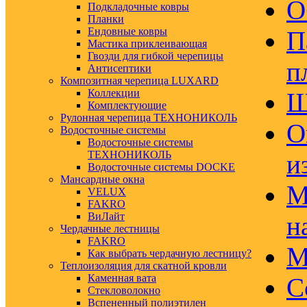
О
Подкладочные ковры
Планки
Ендовные ковры
П
Мастика приклеивающая
Гвозди для гибкой черепицы
п
Антисептики
Композитная черепица LUXARD
Коллекции
Ш
Комплектующие
Рулонная черепица ТЕХНОНИКОЛЬ
О
Водосточные системы
Водосточные системы
ТЕХНОНИКОЛЬ
и
Водосточные системы DOCKE
Мансардные окна
М
VELUX
FAKRO
ВиЛайт
н
Чердачные лестницы
FAKRO
М
Как выбрать чердачную лестницу?
Теплоизоляция для скатной кровли
Каменная вата
С
Стекловолокно
Вспененный полиэтилен