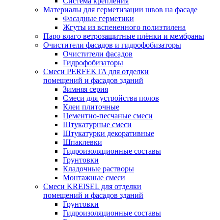
Система крепления
Материалы для герметизации швов на фасаде
Фасадные герметики
Жгуты из вспененного полиэтилена
Паро влаго ветрозащитные плёнки и мембраны
Очистители фасадов и гидрофобизаторы
Очистители фасадов
Гидрофобизаторы
Смеси PERFEKTA для отделки
помещений и фасадов зданий
Зимняя серия
Смеси для устройства полов
Клеи плиточные
Цементно-песчаные смеси
Штукатурные смеси
Штукатурки декоративные
Шпаклевки
Гидроизоляционные составы
Грунтовки
Кладочные растворы
Монтажные смеси
Смеси KREISEL для отделки
помещений и фасадов зданий
Грунтовки
Гидроизоляционные составы