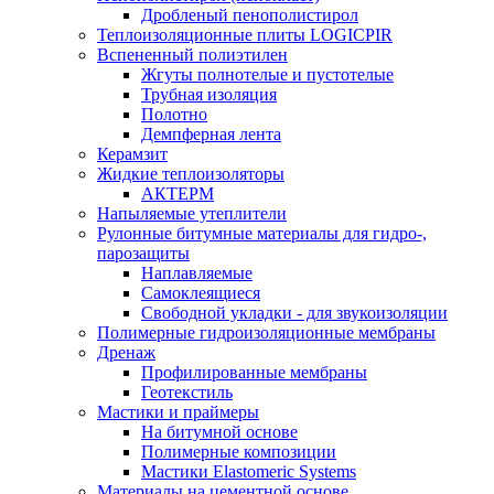
Дробленый пенополистирол
Теплоизоляционные плиты LOGICPIR
Вспененный полиэтилен
Жгуты полнотелые и пустотелые
Трубная изоляция
Полотно
Демпферная лента
Керамзит
Жидкие теплоизоляторы
АКТЕРМ
Напыляемые утеплители
Рулонные битумные материалы для гидро-,
парозащиты
Наплавляемые
Самоклеящиеся
Свободной укладки - для звукоизоляции
Полимерные гидроизоляционные мембраны
Дренаж
Профилированные мембраны
Геотекстиль
Мастики и праймеры
На битумной основе
Полимерные композиции
Мастики Elastomeric Systems
Материалы на цементной основе