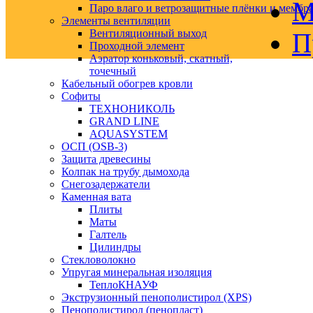
М
Паро влаго и ветрозащитные плёнки и мембр
Элементы вентиляции
Вентиляционный выход
П
Проходной элемент
Аэратор коньковый, скатный,
точечный
Кабельный обогрев кровли
Софиты
ТЕХНОНИКОЛЬ
GRAND LINE
AQUASYSTEM
ОСП (OSB-3)
Защита древесины
Колпак на трубу дымохода
Снегозадержатели
Каменная вата
Плиты
Маты
Галтель
Цилиндры
Стекловолокно
Упругая минеральная изоляция
ТеплоКНАУФ
Экструзионный пенополистирол (XPS)
Пенополистирол (пенопласт)