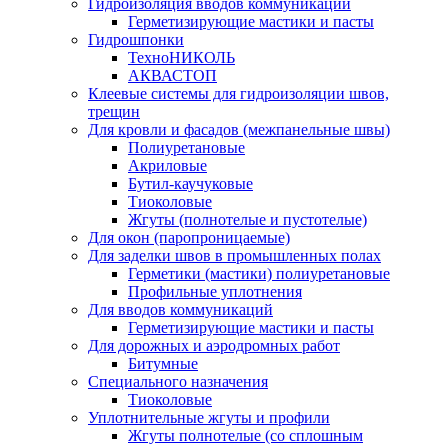
Гидроизоляция вводов коммуникаций
Герметизирующие мастики и пасты
Гидрошпонки
ТехноНИКОЛЬ
АКВАСТОП
Клеевые системы для гидроизоляции швов,
трещин
Для кровли и фасадов (межпанельные швы)
Полиуретановые
Акриловые
Бутил-каучуковые
Тиоколовые
Жгуты (полнотелые и пустотелые)
Для окон (паропроницаемые)
Для заделки швов в промышленных полах
Герметики (мастики) полиуретановые
Профильные уплотнения
Для вводов коммуникаций
Герметизирующие мастики и пасты
Для дорожных и аэродромных работ
Битумные
Специального назначения
Тиоколовые
Уплотнительные жгуты и профили
Жгуты полнотелые (со сплошным