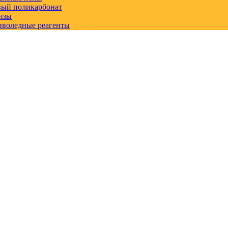
вый поликарбонат
изы
иволедные реагенты