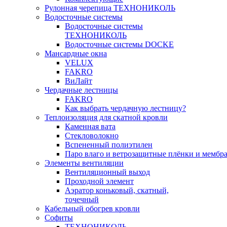
Рулонная черепица ТЕХНОНИКОЛЬ
Водосточные системы
Водосточные системы
ТЕХНОНИКОЛЬ
Водосточные системы DOCKE
Мансардные окна
VELUX
FAKRO
ВиЛайт
Чердачные лестницы
FAKRO
Как выбрать чердачную лестницу?
Теплоизоляция для скатной кровли
Каменная вата
Стекловолокно
Вспененный полиэтилен
Паро влаго и ветрозащитные плёнки и мембр
Элементы вентиляции
Вентиляционный выход
Проходной элемент
Аэратор коньковый, скатный,
точечный
Кабельный обогрев кровли
Софиты
ТЕХНОНИКОЛЬ