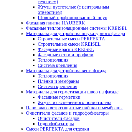
сечением)
Жгуты пустотелые (с центральным
отверстием)
Шовный профилированный шнур
Фасадная плитка HAUBERK
Фасадные теплоизоляционные системы KREISEL
Материалы для устройства штукатурного фасада
Строительные смеси PERFEKTA
Строительные смеси KREISEL
Фасадные краски KREISEL
Фасадные сетки и профили
Теплоизоляция
Система крепления
Материалы для устройства вент. фасада
Теплоизоляция
Плёнки и мембраны
Система крепления
Материалы для герметизации швов на фасаде
Фасадные герметики
Жгуты из вспененного полиэтилена
Паро влаго ветрозащитные плёнки и мембраны
Очистители фасадов и гидрофобизаторы
Очистители фасадов
Гидрофобизаторы
Смеси PERFEKTA для отделки