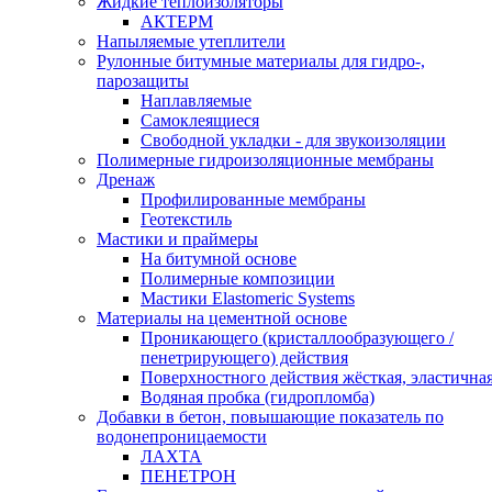
Жидкие теплоизоляторы
АКТЕРМ
Напыляемые утеплители
Рулонные битумные материалы для гидро-,
парозащиты
Наплавляемые
Самоклеящиеся
Свободной укладки - для звукоизоляции
Полимерные гидроизоляционные мембраны
Дренаж
Профилированные мембраны
Геотекстиль
Мастики и праймеры
На битумной основе
Полимерные композиции
Мастики Elastomeric Systems
Материалы на цементной основе
Проникающего (кристаллообразующего /
пенетрирующего) действия
Поверхностного действия жёсткая, эластична
Водяная пробка (гидропломба)
Добавки в бетон, повышающие показатель по
водонепроницаемости
ЛАХТА
ПЕНЕТРОН