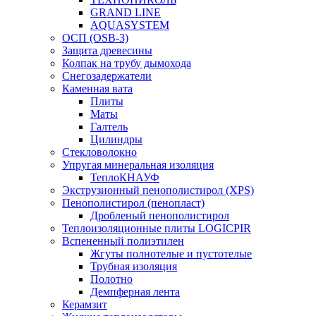
GRAND LINE
AQUASYSTEM
ОСП (OSB-3)
Защита древесины
Колпак на трубу дымохода
Снегозадержатели
Каменная вата
Плиты
Маты
Галтель
Цилиндры
Стекловолокно
Упругая минеральная изоляция
ТеплоКНАУФ
Экструзионный пенополистирол (XPS)
Пенополистирол (пенопласт)
Дробленый пенополистирол
Теплоизоляционные плиты LOGICPIR
Вспененный полиэтилен
Жгуты полнотелые и пустотелые
Трубная изоляция
Полотно
Демпферная лента
Керамзит