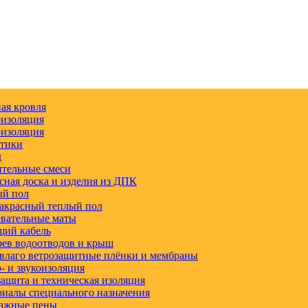
ая кровля
изоляция
изоляция
етики
д
тельные смеси
сная доска и изделия из ДПК
ый пол
акрасный теплый пол
вательные маты
щий кабель
ев водоотводов и крыш
влаго ветрозащитные плёнки и мембраны
 и звукоизоляция
ащита и техническая изоляция
иалы специального назначения
ажные пены