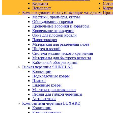
Керамзит
Сото
Пенопласт
Марк
Комплектующие и сопутствующие материалы
Прот
Мастики, праймеры, битум
Оборудование, горелки
Кровельные воронки и аэраторы
Кровельное ограждение
Окна для плоской кровли
Пароизоляция
Материалы для разделения слоёв
Шифер плоский
Система механического крепления
Материалы для быстрого ремонта
Кабельный обогрев крыш
Гибкая черепица SHINGLAS
Коллекции
Подкладочные ковры
Планки
Ендовные ковры
Мастика приклеивающая
Гвозди для гибкой черепицы
Антисептики
Композитная черепица LUXARD
Коллекции
Комплектующие