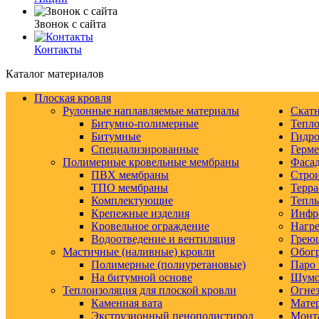
Звонок с сайта
Контакты
Каталог материалов
Плоская кровля
Рулонные наплавляемые материалы
Скатн
Битумно-полимерные
Тепло
Битумные
Гидро
Специализированные
Герм
Полимерные кровельные мембраны
Фаса
ПВХ мембраны
Строи
ТПО мембраны
Терра
Комплектующие
Тепл
Крепежные изделия
Инфр
Кровельное ограждение
Нагре
Водоотведение и вентиляция
Грею
Мастичные (наливные) кровли
Обогр
Полимерные (полиуретановые)
Паро 
На битумной основе
Шумо-
Теплоизоляция для плоской кровли
Огнез
Каменная вата
Матер
Экструзионный пенополистирол
Монт