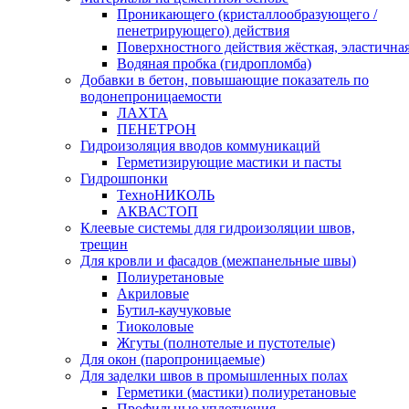
Проникающего (кристаллообразующего /
пенетрирующего) действия
Поверхностного действия жёсткая, эластична
Водяная пробка (гидропломба)
Добавки в бетон, повышающие показатель по
водонепроницаемости
ЛАХТА
ПЕНЕТРОН
Гидроизоляция вводов коммуникаций
Герметизирующие мастики и пасты
Гидрошпонки
ТехноНИКОЛЬ
АКВАСТОП
Клеевые системы для гидроизоляции швов,
трещин
Для кровли и фасадов (межпанельные швы)
Полиуретановые
Акриловые
Бутил-каучуковые
Тиоколовые
Жгуты (полнотелые и пустотелые)
Для окон (паропроницаемые)
Для заделки швов в промышленных полах
Герметики (мастики) полиуретановые
Профильные уплотнения