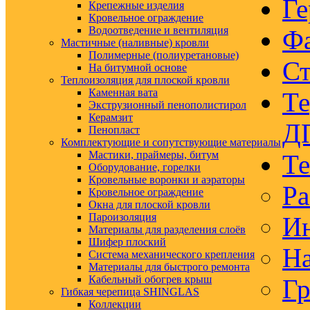
Ге
Крепежные изделия
Кровельное ограждение
Водоотведение и вентиляция
Ф
Мастичные (наливные) кровли
Полимерные (полиуретановые)
Ст
На битумной основе
Теплоизоляция для плоской кровли
Каменная вата
Те
Экструзионный пенополистирол
Керамзит
Д
Пенопласт
Комплектующие и сопутствующие материалы
Мастики, праймеры, битум
Те
Оборудование, горелки
Кровельные воронки и аэраторы
Ра
Кровельное ограждение
Окна для плоской кровли
Пароизоляция
Ин
Материалы для разделения слоёв
Шифер плоский
На
Система механического крепления
Материалы для быстрого ремонта
Кабельный обогрев крыш
Гр
Гибкая черепица SHINGLAS
Коллекции