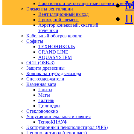
М
Паро влаго и ветрозащитные плёнки и мембр
Элементы вентиляции
Вентиляционный выход
П
Проходной элемент
Аэратор коньковый, скатный,
точечный
Кабельный обогрев кровли
Софиты
ТЕХНОНИКОЛЬ
GRAND LINE
AQUASYSTEM
ОСП (OSB-3)
Защита древесины
Колпак на трубу дымохода
Снегозадержатели
Каменная вата
Плиты
Маты
Галтель
Цилиндры
Стекловолокно
Упругая минеральная изоляция
ТеплоКНАУФ
Экструзионный пенополистирол (XPS)
Пенополистирол (пенопласт)