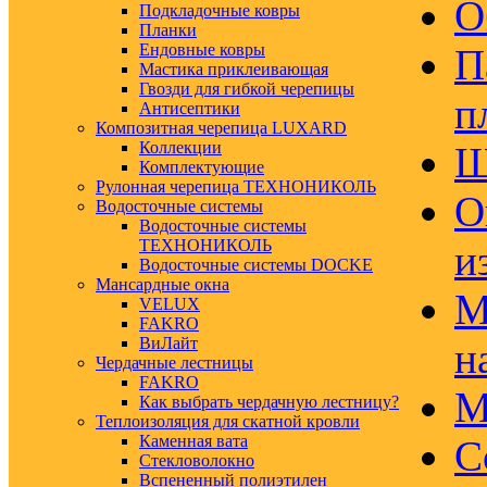
О
Подкладочные ковры
Планки
Ендовные ковры
П
Мастика приклеивающая
Гвозди для гибкой черепицы
п
Антисептики
Композитная черепица LUXARD
Коллекции
Ш
Комплектующие
Рулонная черепица ТЕХНОНИКОЛЬ
О
Водосточные системы
Водосточные системы
ТЕХНОНИКОЛЬ
и
Водосточные системы DOCKE
Мансардные окна
М
VELUX
FAKRO
ВиЛайт
н
Чердачные лестницы
FAKRO
М
Как выбрать чердачную лестницу?
Теплоизоляция для скатной кровли
Каменная вата
С
Стекловолокно
Вспененный полиэтилен