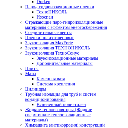
Dorken
Паро-, гидроизоляционные пленки
ТехноНИКОЛЬ
Изоспан
Отражающие паро-гидроизоляционные
материалы с эффектом энергосбережения
Соединительные ленты
Пленки полиэтиленовые
Звукоизоляция MaxForte
Звукоизоляция ТЕХНОНИКОЛЬ
Звукоизоляция ТехноСонус
Звукоизоляционные материалы
Дополнительные материалы
Плиты
Маты
Каменная вата
Система крепления
Цилиндры
Трубная изоляция для труб и систем
кондиционирования
Вспененный полиэтилен
Жидкие теплоизоляторы (Жидкие
сверхтонкие теплоизоляционные
материалы)
Химзащита (антикоррозия) конструкций