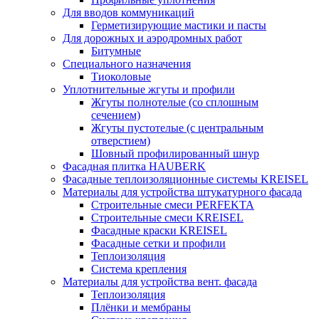
Для вводов коммуникаций
Герметизирующие мастики и пасты
Для дорожных и аэродромных работ
Битумные
Специального назначения
Тиоколовые
Уплотнительные жгуты и профили
Жгуты полнотелые (со сплошным
сечением)
Жгуты пустотелые (с центральным
отверстием)
Шовный профилированный шнур
Фасадная плитка HAUBERK
Фасадные теплоизоляционные системы KREISEL
Материалы для устройства штукатурного фасада
Строительные смеси PERFEKTA
Строительные смеси KREISEL
Фасадные краски KREISEL
Фасадные сетки и профили
Теплоизоляция
Система крепления
Материалы для устройства вент. фасада
Теплоизоляция
Плёнки и мембраны