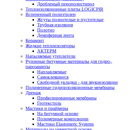
Дробленый пенополистирол
Теплоизоляционные плиты LOGICPIR
Вспененный полиэтилен
Жгуты полнотелые и пустотелые
Трубная изоляция
Полотно
Демпферная лента
Керамзит
Жидкие теплоизоляторы
АКТЕРМ
Напыляемые утеплители
Рулонные битумные материалы для гидро-,
парозащиты
Наплавляемые
Самоклеящиеся
Свободной укладки - для звукоизоляции
Полимерные гидроизоляционные мембраны
Дренаж
Профилированные мембраны
Геотекстиль
Мастики и праймеры
На битумной основе
Полимерные композиции
Мастики Elastomeric Systems
Материалы на цементной основе