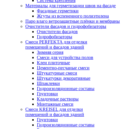
Система крепления
Материалы для герметизации швов на фасаде
Фасадные герметики
Жгуты из вспененного полиэтилена
Паро влаго ветрозащитные плёнки и мембраны
Очистители фасадов и гидрофобизаторы
Очистители фасадов
Гидрофобизаторы
Смеси PERFEKTA для отделки
помещений и фасадов зданий
Зимняя серия
Смеси для устройства полов
Клеи плиточные
Цементно-песчаные смеси
Штукатурные смеси
Штукатурки декоративные
Шпаклевки
Гидроизоляционные составы
Грунтовки
Кладочные растворы
Монтажные смеси
Смеси KREISEL для отделки
помещений и фасадов зданий
Грунтовки
Гидроизоляционные составы