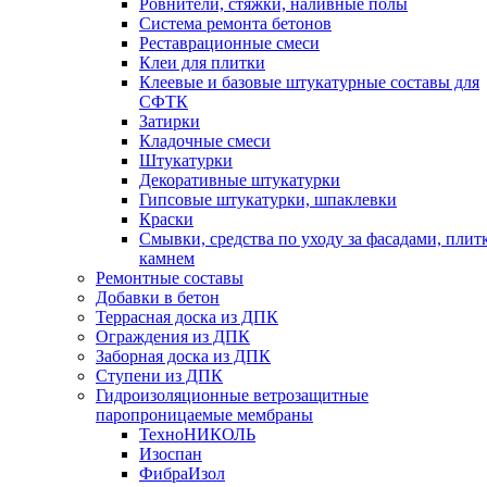
Ровнители, стяжки, наливные полы
Cистема ремонта бетонов
Реставрационные смеси
Клеи для плитки
Клеевые и базовые штукатурные составы для
СФТК
Затирки
Кладочные смеси
Штукатурки
Декоративные штукатурки
Гипсовые штукатурки, шпаклевки
Краски
Смывки, средства по уходу за фасадами, плит
камнем
Ремонтные составы
Добавки в бетон
Террасная доска из ДПК
Ограждения из ДПК
Заборная доска из ДПК
Ступени из ДПК
Гидроизоляционные ветрозащитные
паропроницаемые мембраны
ТехноНИКОЛЬ
Изоспан
ФибраИзол