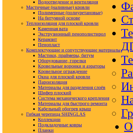
Водоотведение и вентиляция
Ф
Мастичные (наливные) кровли
Полимерные (полиуретановые)
Ст
На битумной основе
Теплоизоляция для плоской кровли
Каменная вата
Те
Экструзионный пенополистирол
Керамзит
Д
Пенопласт
Комплектующие и сопутствующие материалы
Мастики, праймеры, битум
Те
Оборудование, горелки
Кровельные воронки и аэраторы
Ра
Кровельное ограждение
Окна для плоской кровли
Пароизоляция
Ин
Материалы для разделения слоёв
Шифер плоский
На
Система механического крепления
Материалы для быстрого ремонта
Кабельный обогрев крыш
Гр
Гибкая черепица SHINGLAS
Коллекции
О
Подкладочные ковры
Планки