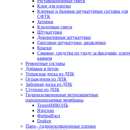
Реставрационные смеси
Клеи для плитки
Клеевые и базовые штукатурные составы для
СФТК
Затирки
Кладочные смеси
Штукатурки
Декоративные штукатурки
Гипсовые штукатурки, шпаклевки
Краски
Смывки, средства по уходу за фасадами, плит
камнем
Ремонтные составы
Добавки в бетон
Террасная доска из ДПК
Ограждения из ДПК
Заборная доска из ДПК
Ступени из ДПК
Гидроизоляционные ветрозащитные
паропроницаемые мембраны
ТехноНИКОЛЬ
Изоспан
ФибраИзол
Dorken
Паро-, гидроизоляционные пленки