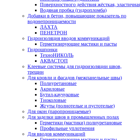
Поверхностного действия жёсткая, эластична
Водяная пробка (гидропломба)
Добавки в бетон, повышающие показатель по
водонепроницаемости
ЛАХТА
ПЕНЕТРОН
Гидроизоляция вводов коммуникаций
Герметизирующие мастики и пасты
Гидрошпонки
ТехноНИКОЛЬ
АКВАСТОП
Клеевые системы для гидроизоляции швов,
трещин
Для кровли и фасадов (межпанельные швы)
Полиуретановые
Акриловые
Бутил-каучуковые
Тиоколовые
Жгуты (полнотелые и пустотелые)
Для окон (паропроницаемые)
Для заделки швов в промышленных полах
Герметики (мастики) полиуретановые
Профильные уплотнения
Для вводов коммуникаций
Герметизирующие мастики и пасты