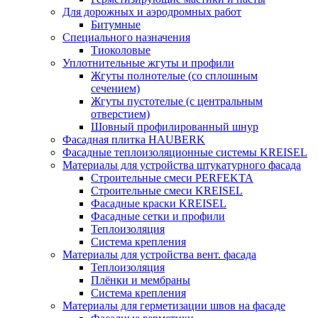
Для дорожных и аэродромных работ
Битумные
Специального назначения
Тиоколовые
Уплотнительные жгуты и профили
Жгуты полнотелые (со сплошным
сечением)
Жгуты пустотелые (с центральным
отверстием)
Шовный профилированный шнур
Фасадная плитка HAUBERK
Фасадные теплоизоляционные системы KREISEL
Материалы для устройства штукатурного фасада
Строительные смеси PERFEKTA
Строительные смеси KREISEL
Фасадные краски KREISEL
Фасадные сетки и профили
Теплоизоляция
Система крепления
Материалы для устройства вент. фасада
Теплоизоляция
Плёнки и мембраны
Система крепления
Материалы для герметизации швов на фасаде