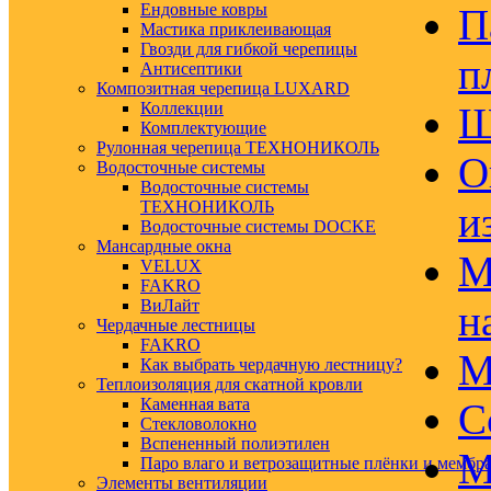
Ендовные ковры
П
Мастика приклеивающая
Гвозди для гибкой черепицы
п
Антисептики
Композитная черепица LUXARD
Коллекции
Ш
Комплектующие
Рулонная черепица ТЕХНОНИКОЛЬ
О
Водосточные системы
Водосточные системы
ТЕХНОНИКОЛЬ
и
Водосточные системы DOCKE
Мансардные окна
М
VELUX
FAKRO
ВиЛайт
н
Чердачные лестницы
FAKRO
М
Как выбрать чердачную лестницу?
Теплоизоляция для скатной кровли
Каменная вата
С
Стекловолокно
Вспененный полиэтилен
М
Паро влаго и ветрозащитные плёнки и мембр
Элементы вентиляции