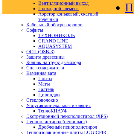
Вентиляционный выход
П
Проходной элемент
Аэратор коньковый, скатный,
точечный
Кабельный обогрев кровли
Софиты
ТЕХНОНИКОЛЬ
GRAND LINE
AQUASYSTEM
ОСП (OSB-3)
Защита древесины
Колпак на трубу дымохода
Снегозадержатели
Каменная вата
Плиты
Маты
Галтель
Цилиндры
Стекловолокно
Упругая минеральная изоляция
ТеплоКНАУФ
Экструзионный пенополистирол (XPS)
Пенополистирол (пенопласт)
Дробленый пенополистирол
Теплоизоляционные плиты LOGICPIR