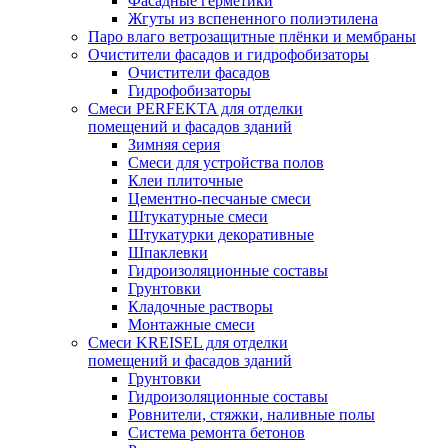
Фасадные герметики
Жгуты из вспененного полиэтилена
Паро влаго ветрозащитные плёнки и мембраны
Очистители фасадов и гидрофобизаторы
Очистители фасадов
Гидрофобизаторы
Смеси PERFEKTA для отделки
помещений и фасадов зданий
Зимняя серия
Смеси для устройства полов
Клеи плиточные
Цементно-песчаные смеси
Штукатурные смеси
Штукатурки декоративные
Шпаклевки
Гидроизоляционные составы
Грунтовки
Кладочные растворы
Монтажные смеси
Смеси KREISEL для отделки
помещений и фасадов зданий
Грунтовки
Гидроизоляционные составы
Ровнители, стяжки, наливные полы
Cистема ремонта бетонов