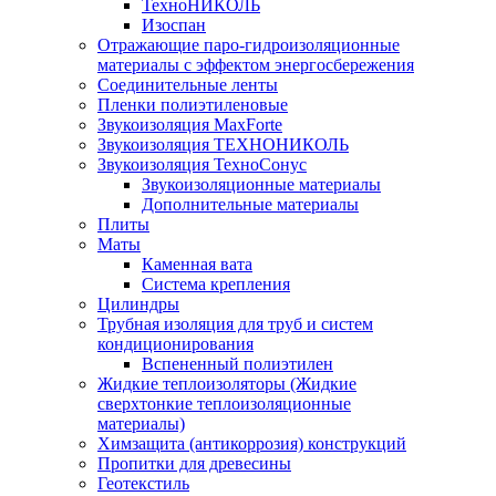
ТехноНИКОЛЬ
Изоспан
Отражающие паро-гидроизоляционные
материалы с эффектом энергосбережения
Соединительные ленты
Пленки полиэтиленовые
Звукоизоляция MaxForte
Звукоизоляция ТЕХНОНИКОЛЬ
Звукоизоляция ТехноСонус
Звукоизоляционные материалы
Дополнительные материалы
Плиты
Маты
Каменная вата
Система крепления
Цилиндры
Трубная изоляция для труб и систем
кондиционирования
Вспененный полиэтилен
Жидкие теплоизоляторы (Жидкие
сверхтонкие теплоизоляционные
материалы)
Химзащита (антикоррозия) конструкций
Пропитки для древесины
Геотекстиль