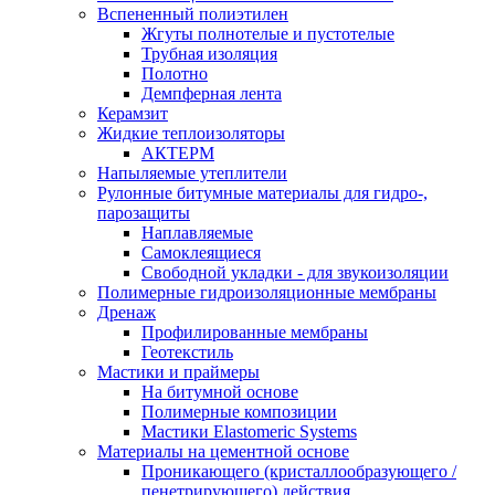
Вспененный полиэтилен
Жгуты полнотелые и пустотелые
Трубная изоляция
Полотно
Демпферная лента
Керамзит
Жидкие теплоизоляторы
АКТЕРМ
Напыляемые утеплители
Рулонные битумные материалы для гидро-,
парозащиты
Наплавляемые
Самоклеящиеся
Свободной укладки - для звукоизоляции
Полимерные гидроизоляционные мембраны
Дренаж
Профилированные мембраны
Геотекстиль
Мастики и праймеры
На битумной основе
Полимерные композиции
Мастики Elastomeric Systems
Материалы на цементной основе
Проникающего (кристаллообразующего /
пенетрирующего) действия