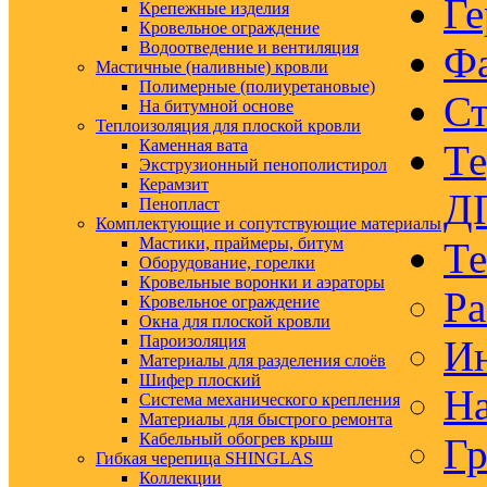
Ге
Крепежные изделия
Кровельное ограждение
Водоотведение и вентиляция
Ф
Мастичные (наливные) кровли
Полимерные (полиуретановые)
Ст
На битумной основе
Теплоизоляция для плоской кровли
Каменная вата
Те
Экструзионный пенополистирол
Керамзит
Д
Пенопласт
Комплектующие и сопутствующие материалы
Мастики, праймеры, битум
Те
Оборудование, горелки
Кровельные воронки и аэраторы
Ра
Кровельное ограждение
Окна для плоской кровли
Пароизоляция
Ин
Материалы для разделения слоёв
Шифер плоский
На
Система механического крепления
Материалы для быстрого ремонта
Кабельный обогрев крыш
Гр
Гибкая черепица SHINGLAS
Коллекции