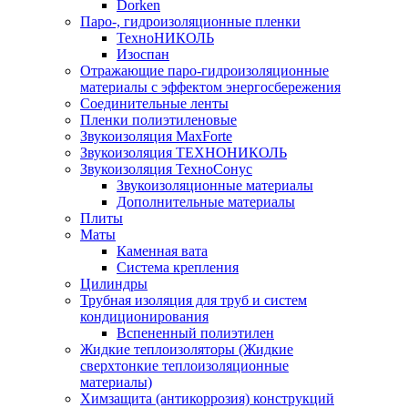
Dorken
Паро-, гидроизоляционные пленки
ТехноНИКОЛЬ
Изоспан
Отражающие паро-гидроизоляционные
материалы с эффектом энергосбережения
Соединительные ленты
Пленки полиэтиленовые
Звукоизоляция MaxForte
Звукоизоляция ТЕХНОНИКОЛЬ
Звукоизоляция ТехноСонус
Звукоизоляционные материалы
Дополнительные материалы
Плиты
Маты
Каменная вата
Система крепления
Цилиндры
Трубная изоляция для труб и систем
кондиционирования
Вспененный полиэтилен
Жидкие теплоизоляторы (Жидкие
сверхтонкие теплоизоляционные
материалы)
Химзащита (антикоррозия) конструкций