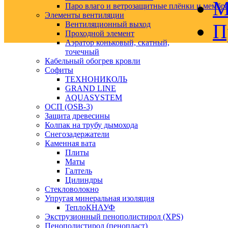
М
Паро влаго и ветрозащитные плёнки и мембр
Элементы вентиляции
Вентиляционный выход
П
Проходной элемент
Аэратор коньковый, скатный,
точечный
Кабельный обогрев кровли
Софиты
ТЕХНОНИКОЛЬ
GRAND LINE
AQUASYSTEM
ОСП (OSB-3)
Защита древесины
Колпак на трубу дымохода
Снегозадержатели
Каменная вата
Плиты
Маты
Галтель
Цилиндры
Стекловолокно
Упругая минеральная изоляция
ТеплоКНАУФ
Экструзионный пенополистирол (XPS)
Пенополистирол (пенопласт)