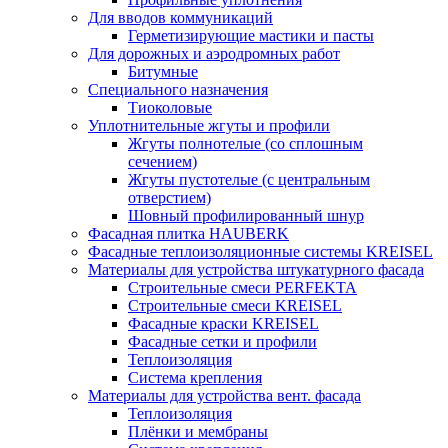
Для вводов коммуникаций
Герметизирующие мастики и пасты
Для дорожных и аэродромных работ
Битумные
Специального назначения
Тиоколовые
Уплотнительные жгуты и профили
Жгуты полнотелые (со сплошным
сечением)
Жгуты пустотелые (с центральным
отверстием)
Шовный профилированный шнур
Фасадная плитка HAUBERK
Фасадные теплоизоляционные системы KREISEL
Материалы для устройства штукатурного фасада
Строительные смеси PERFEKTA
Строительные смеси KREISEL
Фасадные краски KREISEL
Фасадные сетки и профили
Теплоизоляция
Система крепления
Материалы для устройства вент. фасада
Теплоизоляция
Плёнки и мембраны