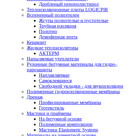
Дробленый пенополистирол
Теплоизоляционные плиты LOGICPIR
Вспененный полиэтилен
Жгуты полнотелые и пустотелые
Трубная изоляция
Полотно
Демпферная лента
Керамзит
Жидкие теплоизоляторы
АКТЕРМ
Напыляемые утеплители
Рулонные битумные материалы для гидро-,
парозащиты
Наплавляемые
Самоклеящиеся
Свободной укладки - для звукоизоляции
Полимерные гидроизоляционные мембраны
Дренаж
Профилированные мембраны
Геотекстиль
Мастики и праймеры
На битумной основе
Полимерные композиции
Мастики Elastomeric Systems
Материалы на цементной основе