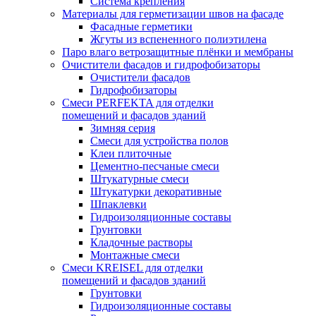
Система крепления
Материалы для герметизации швов на фасаде
Фасадные герметики
Жгуты из вспененного полиэтилена
Паро влаго ветрозащитные плёнки и мембраны
Очистители фасадов и гидрофобизаторы
Очистители фасадов
Гидрофобизаторы
Смеси PERFEKTA для отделки
помещений и фасадов зданий
Зимняя серия
Смеси для устройства полов
Клеи плиточные
Цементно-песчаные смеси
Штукатурные смеси
Штукатурки декоративные
Шпаклевки
Гидроизоляционные составы
Грунтовки
Кладочные растворы
Монтажные смеси
Смеси KREISEL для отделки
помещений и фасадов зданий
Грунтовки
Гидроизоляционные составы