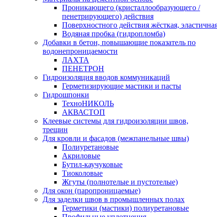
Проникающего (кристаллообразующего /
пенетрирующего) действия
Поверхностного действия жёсткая, эластична
Водяная пробка (гидропломба)
Добавки в бетон, повышающие показатель по
водонепроницаемости
ЛАХТА
ПЕНЕТРОН
Гидроизоляция вводов коммуникаций
Герметизирующие мастики и пасты
Гидрошпонки
ТехноНИКОЛЬ
АКВАСТОП
Клеевые системы для гидроизоляции швов,
трещин
Для кровли и фасадов (межпанельные швы)
Полиуретановые
Акриловые
Бутил-каучуковые
Тиоколовые
Жгуты (полнотелые и пустотелые)
Для окон (паропроницаемые)
Для заделки швов в промышленных полах
Герметики (мастики) полиуретановые
Профильные уплотнения