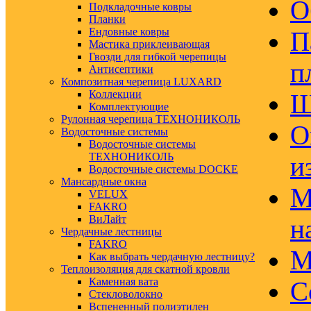
О
Подкладочные ковры
Планки
Ендовные ковры
П
Мастика приклеивающая
Гвозди для гибкой черепицы
п
Антисептики
Композитная черепица LUXARD
Коллекции
Ш
Комплектующие
Рулонная черепица ТЕХНОНИКОЛЬ
О
Водосточные системы
Водосточные системы
ТЕХНОНИКОЛЬ
и
Водосточные системы DOCKE
Мансардные окна
М
VELUX
FAKRO
ВиЛайт
н
Чердачные лестницы
FAKRO
М
Как выбрать чердачную лестницу?
Теплоизоляция для скатной кровли
Каменная вата
С
Стекловолокно
Вспененный полиэтилен