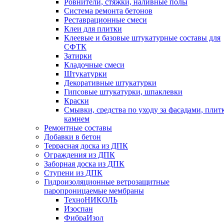
Ровнители, стяжки, наливные полы
Cистема ремонта бетонов
Реставрационные смеси
Клеи для плитки
Клеевые и базовые штукатурные составы для
СФТК
Затирки
Кладочные смеси
Штукатурки
Декоративные штукатурки
Гипсовые штукатурки, шпаклевки
Краски
Смывки, средства по уходу за фасадами, плит
камнем
Ремонтные составы
Добавки в бетон
Террасная доска из ДПК
Ограждения из ДПК
Заборная доска из ДПК
Ступени из ДПК
Гидроизоляционные ветрозащитные
паропроницаемые мембраны
ТехноНИКОЛЬ
Изоспан
ФибраИзол