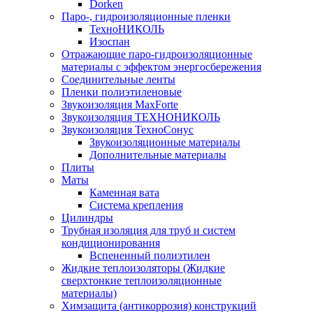
Dorken
Паро-, гидроизоляционные пленки
ТехноНИКОЛЬ
Изоспан
Отражающие паро-гидроизоляционные
материалы с эффектом энергосбережения
Соединительные ленты
Пленки полиэтиленовые
Звукоизоляция MaxForte
Звукоизоляция ТЕХНОНИКОЛЬ
Звукоизоляция ТехноСонус
Звукоизоляционные материалы
Дополнительные материалы
Плиты
Маты
Каменная вата
Система крепления
Цилиндры
Трубная изоляция для труб и систем
кондиционирования
Вспененный полиэтилен
Жидкие теплоизоляторы (Жидкие
сверхтонкие теплоизоляционные
материалы)
Химзащита (антикоррозия) конструкций