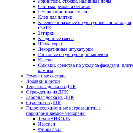
Ровнители, стяжки, наливные полы
Cистема ремонта бетонов
Реставрационные смеси
Клеи для плитки
Клеевые и базовые штукатурные составы для
СФТК
Затирки
Кладочные смеси
Штукатурки
Декоративные штукатурки
Гипсовые штукатурки, шпаклевки
Краски
Смывки, средства по уходу за фасадами, плит
камнем
Ремонтные составы
Добавки в бетон
Террасная доска из ДПК
Ограждения из ДПК
Заборная доска из ДПК
Ступени из ДПК
Гидроизоляционные ветрозащитные
паропроницаемые мембраны
ТехноНИКОЛЬ
Изоспан
ФибраИзол