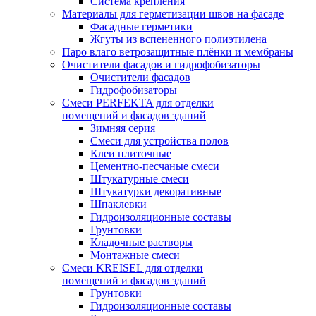
Система крепления
Материалы для герметизации швов на фасаде
Фасадные герметики
Жгуты из вспененного полиэтилена
Паро влаго ветрозащитные плёнки и мембраны
Очистители фасадов и гидрофобизаторы
Очистители фасадов
Гидрофобизаторы
Смеси PERFEKTA для отделки
помещений и фасадов зданий
Зимняя серия
Смеси для устройства полов
Клеи плиточные
Цементно-песчаные смеси
Штукатурные смеси
Штукатурки декоративные
Шпаклевки
Гидроизоляционные составы
Грунтовки
Кладочные растворы
Монтажные смеси
Смеси KREISEL для отделки
помещений и фасадов зданий
Грунтовки
Гидроизоляционные составы