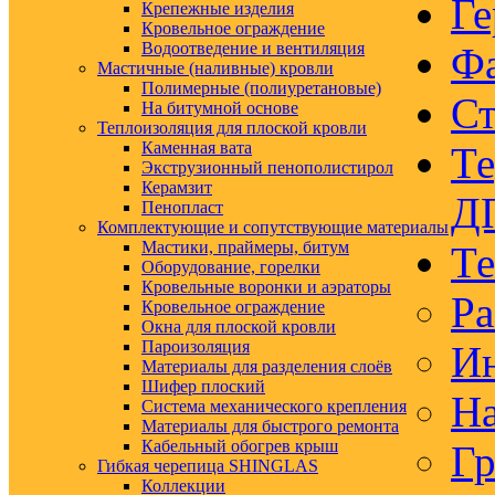
Ге
Крепежные изделия
Кровельное ограждение
Водоотведение и вентиляция
Ф
Мастичные (наливные) кровли
Полимерные (полиуретановые)
Ст
На битумной основе
Теплоизоляция для плоской кровли
Каменная вата
Те
Экструзионный пенополистирол
Керамзит
Д
Пенопласт
Комплектующие и сопутствующие материалы
Мастики, праймеры, битум
Те
Оборудование, горелки
Кровельные воронки и аэраторы
Ра
Кровельное ограждение
Окна для плоской кровли
Пароизоляция
Ин
Материалы для разделения слоёв
Шифер плоский
На
Система механического крепления
Материалы для быстрого ремонта
Кабельный обогрев крыш
Гр
Гибкая черепица SHINGLAS
Коллекции