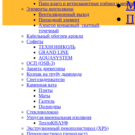
М
Паро влаго и ветрозащитные плёнки и мембр
Элементы вентиляции
Вентиляционный выход
П
Проходной элемент
Аэратор коньковый, скатный,
точечный
Кабельный обогрев кровли
Софиты
ТЕХНОНИКОЛЬ
GRAND LINE
AQUASYSTEM
ОСП (OSB-3)
Защита древесины
Колпак на трубу дымохода
Снегозадержатели
Каменная вата
Плиты
Маты
Галтель
Цилиндры
Стекловолокно
Упругая минеральная изоляция
ТеплоКНАУФ
Экструзионный пенополистирол (XPS)
Пенополистирол (пенопласт)