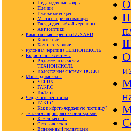
О
Подкладочные ковры
Планки
Ендовные ковры
П
Мастика приклеивающая
Гвозди для гибкой черепицы
п
Антисептики
Композитная черепица LUXARD
Коллекции
Ш
Комплектующие
Рулонная черепица ТЕХНОНИКОЛЬ
О
Водосточные системы
Водосточные системы
ТЕХНОНИКОЛЬ
и
Водосточные системы DOCKE
Мансардные окна
М
VELUX
FAKRO
ВиЛайт
н
Чердачные лестницы
FAKRO
М
Как выбрать чердачную лестницу?
Теплоизоляция для скатной кровли
Каменная вата
С
Стекловолокно
Вспененный полиэтилен