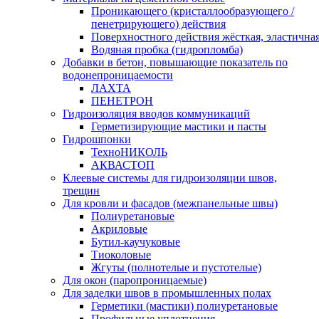
Проникающего (кристаллообразующего /
пенетрирующего) действия
Поверхностного действия жёсткая, эластична
Водяная пробка (гидропломба)
Добавки в бетон, повышающие показатель по
водонепроницаемости
ЛАХТА
ПЕНЕТРОН
Гидроизоляция вводов коммуникаций
Герметизирующие мастики и пасты
Гидрошпонки
ТехноНИКОЛЬ
АКВАСТОП
Клеевые системы для гидроизоляции швов,
трещин
Для кровли и фасадов (межпанельные швы)
Полиуретановые
Акриловые
Бутил-каучуковые
Тиоколовые
Жгуты (полнотелые и пустотелые)
Для окон (паропроницаемые)
Для заделки швов в промышленных полах
Герметики (мастики) полиуретановые
Профильные уплотнения