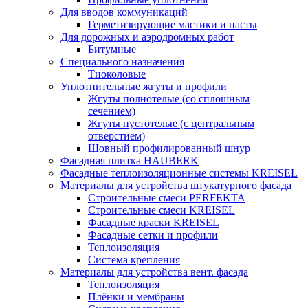
Для вводов коммуникаций
Герметизирующие мастики и пасты
Для дорожных и аэродромных работ
Битумные
Специального назначения
Тиоколовые
Уплотнительные жгуты и профили
Жгуты полнотелые (со сплошным
сечением)
Жгуты пустотелые (с центральным
отверстием)
Шовный профилированный шнур
Фасадная плитка HAUBERK
Фасадные теплоизоляционные системы KREISEL
Материалы для устройства штукатурного фасада
Строительные смеси PERFEKTA
Строительные смеси KREISEL
Фасадные краски KREISEL
Фасадные сетки и профили
Теплоизоляция
Система крепления
Материалы для устройства вент. фасада
Теплоизоляция
Плёнки и мембраны