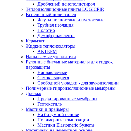
Дробленый пенополистирол
Теплоизоляционные плиты LOGICPIR
Вспененный полиэтилен
Жгуты полнотелые и пустотелые
Трубная изоляция
Полотно
Демпферная лента
Керамзит
Жидкие теплоизоляторы
АКТЕРМ
Напыляемые утеплители
Рулонные битумные материалы для гидро-,
парозащиты
Наплавляемые
Самоклеящиеся
Свободной укладки - для звукоизоляции
Полимерные гидроизоляционные мембраны
Дренаж
Профилированные мембраны
Геотекстиль
Мастики и праймеры
На битумной основе
Полимерные композиции
Мастики Elastomeric Systems
Материалы на цементной основе