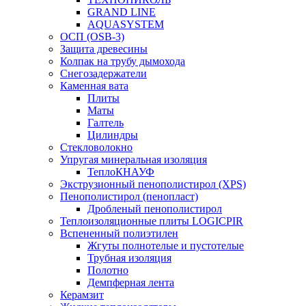
GRAND LINE
AQUASYSTEM
ОСП (OSB-3)
Защита древесины
Колпак на трубу дымохода
Снегозадержатели
Каменная вата
Плиты
Маты
Галтель
Цилиндры
Стекловолокно
Упругая минеральная изоляция
ТеплоКНАУФ
Экструзионный пенополистирол (XPS)
Пенополистирол (пенопласт)
Дробленый пенополистирол
Теплоизоляционные плиты LOGICPIR
Вспененный полиэтилен
Жгуты полнотелые и пустотелые
Трубная изоляция
Полотно
Демпферная лента
Керамзит