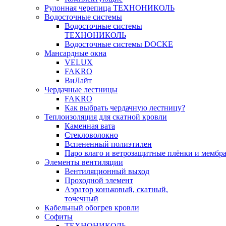
Рулонная черепица ТЕХНОНИКОЛЬ
Водосточные системы
Водосточные системы
ТЕХНОНИКОЛЬ
Водосточные системы DOCKE
Мансардные окна
VELUX
FAKRO
ВиЛайт
Чердачные лестницы
FAKRO
Как выбрать чердачную лестницу?
Теплоизоляция для скатной кровли
Каменная вата
Стекловолокно
Вспененный полиэтилен
Паро влаго и ветрозащитные плёнки и мембр
Элементы вентиляции
Вентиляционный выход
Проходной элемент
Аэратор коньковый, скатный,
точечный
Кабельный обогрев кровли
Софиты
ТЕХНОНИКОЛЬ