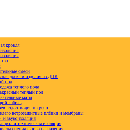
ая кровля
изоляция
изоляция
етики
д
тельные смеси
сная доска и изделия из ДПК
ый пол
одажа теплого пола
акрасный теплый пол
вательные маты
щий кабель
ев водоотводов и крыш
влаго ветрозащитные плёнки и мембраны
 и звукоизоляция
ащита и техническая изоляция
иалы специального назначения