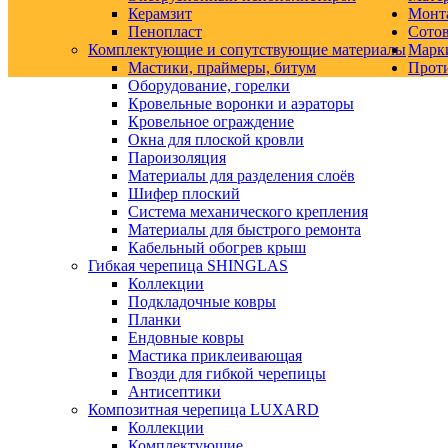
Керамзит
Монт
Пенопласт
Сото
Комплектующие и сопутствующие материалы
Марк
Мастики, праймеры, битум
Прот
Оборудование, горелки
Кровельные воронки и аэраторы
Кровельное ограждение
Окна для плоской кровли
Пароизоляция
Материалы для разделения слоёв
Шифер плоский
Система механического крепления
Материалы для быстрого ремонта
Кабельный обогрев крыш
Гибкая черепица SHINGLAS
Коллекции
Подкладочные ковры
Планки
Ендовные ковры
Мастика приклеивающая
Гвозди для гибкой черепицы
Антисептики
Композитная черепица LUXARD
Коллекции
Комплектующие