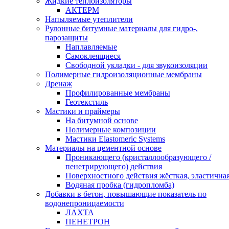
Жидкие теплоизоляторы
АКТЕРМ
Напыляемые утеплители
Рулонные битумные материалы для гидро-,
парозащиты
Наплавляемые
Самоклеящиеся
Свободной укладки - для звукоизоляции
Полимерные гидроизоляционные мембраны
Дренаж
Профилированные мембраны
Геотекстиль
Мастики и праймеры
На битумной основе
Полимерные композиции
Мастики Elastomeric Systems
Материалы на цементной основе
Проникающего (кристаллообразующего /
пенетрирующего) действия
Поверхностного действия жёсткая, эластична
Водяная пробка (гидропломба)
Добавки в бетон, повышающие показатель по
водонепроницаемости
ЛАХТА
ПЕНЕТРОН