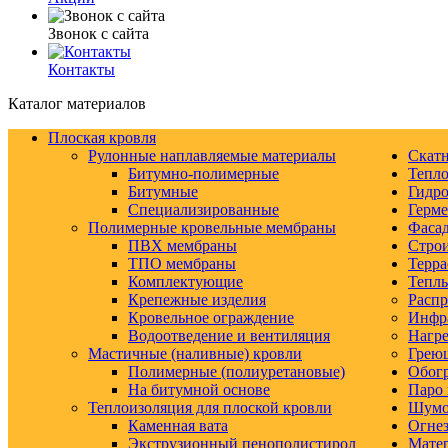
Звонок с сайта
Контакты
Каталог материалов
Плоская кровля
Рулонные наплавляемые материалы
Скатн
Битумно-полимерные
Тепло
Битумные
Гидро
Специализированные
Герм
Полимерные кровельные мембраны
Фаса
ПВХ мембраны
Строи
ТПО мембраны
Терра
Комплектующие
Тепл
Крепежные изделия
Распр
Кровельное ограждение
Инфр
Водоотведение и вентиляция
Нагре
Мастичные (наливные) кровли
Грею
Полимерные (полиуретановые)
Обогр
На битумной основе
Паро 
Теплоизоляция для плоской кровли
Шумо-
Каменная вата
Огнез
Экструзионный пенополистирол
Матер