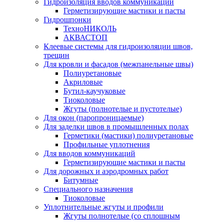
Гидроизоляция вводов коммуникаций
Герметизирующие мастики и пасты
Гидрошпонки
ТехноНИКОЛЬ
АКВАСТОП
Клеевые системы для гидроизоляции швов,
трещин
Для кровли и фасадов (межпанельные швы)
Полиуретановые
Акриловые
Бутил-каучуковые
Тиоколовые
Жгуты (полнотелые и пустотелые)
Для окон (паропроницаемые)
Для заделки швов в промышленных полах
Герметики (мастики) полиуретановые
Профильные уплотнения
Для вводов коммуникаций
Герметизирующие мастики и пасты
Для дорожных и аэродромных работ
Битумные
Специального назначения
Тиоколовые
Уплотнительные жгуты и профили
Жгуты полнотелые (со сплошным