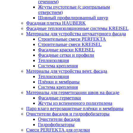
сечением)
Жгуты пустотелые (с центральным
отверстием)
Шовный профилированный шнур
Фасадная плитка HAUBERK
Фасадные теплоизоляционные системы KREISEL
Материалы для устройства штукатурного фасада
Строительные смеси PERFEKTA
Строительные смеси KREISEL
Фасадные краски KREISEL
Фасадные сетки и профили
Теплоизоляция
Система крепления
Материалы для устройства вент. фасада
Теплоизоляция
Плёнки и мембраны
Система крепления
Материалы для герметизации швов на фасаде
Фасадные герметики
Жгуты из вспененного полиэтилена
Паро влаго ветрозащитные плёнки и мембраны
Очистители фасадов и гидрофобизаторы
Очистители фасадов
Гидрофобизаторы
Смеси PERFEKTA для отделки