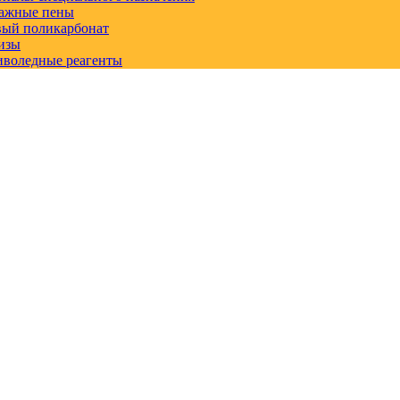
ажные пены
вый поликарбонат
изы
иволедные реагенты