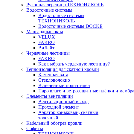
Рулонная черепица ТЕХНОНИКОЛЬ
Водосточные системы
Водосточные системы
ТЕХНОНИКОЛЬ
Водосточные системы DOCKE
Мансардные окна
VELUX
FAKRO
ВиЛайт
Чердачные лестницы
FAKRO
Как выбрать чердачную лестницу?
Теплоизоляция для скатной кровли
Каменная вата
Стекловолокно
Вспененный полиэтилен
Паро влаго и ветрозащитные плёнки и мембр
Элементы вентиляции
Вентиляционный выход
Проходной элемент
Аэратор коньковый, скатный,
точечный
Кабельный обогрев кровли
Софиты
ТЕХНОНИКОЛЬ