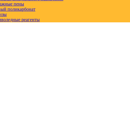
ажные пены
вый поликарбонат
изы
иволедные реагенты