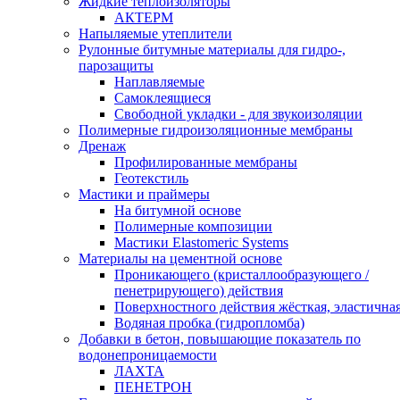
Жидкие теплоизоляторы
АКТЕРМ
Напыляемые утеплители
Рулонные битумные материалы для гидро-,
парозащиты
Наплавляемые
Самоклеящиеся
Свободной укладки - для звукоизоляции
Полимерные гидроизоляционные мембраны
Дренаж
Профилированные мембраны
Геотекстиль
Мастики и праймеры
На битумной основе
Полимерные композиции
Мастики Elastomeric Systems
Материалы на цементной основе
Проникающего (кристаллообразующего /
пенетрирующего) действия
Поверхностного действия жёсткая, эластична
Водяная пробка (гидропломба)
Добавки в бетон, повышающие показатель по
водонепроницаемости
ЛАХТА
ПЕНЕТРОН