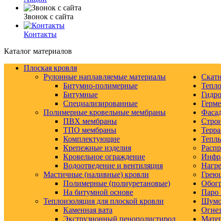
Звонок с сайта
Контакты
Каталог материалов
Плоская кровля
Рулонные наплавляемые материалы
Скатн
Битумно-полимерные
Тепло
Битумные
Гидро
Специализированные
Герм
Полимерные кровельные мембраны
Фаса
ПВХ мембраны
Строи
ТПО мембраны
Терра
Комплектующие
Тепл
Крепежные изделия
Распр
Кровельное ограждение
Инфр
Водоотведение и вентиляция
Нагре
Мастичные (наливные) кровли
Грею
Полимерные (полиуретановые)
Обогр
На битумной основе
Паро 
Теплоизоляция для плоской кровли
Шумо-
Каменная вата
Огнез
Экструзионный пенополистирол
Матер