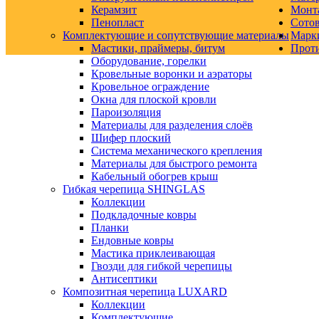
Керамзит
Монт
Пенопласт
Сото
Комплектующие и сопутствующие материалы
Марк
Мастики, праймеры, битум
Прот
Оборудование, горелки
Кровельные воронки и аэраторы
Кровельное ограждение
Окна для плоской кровли
Пароизоляция
Материалы для разделения слоёв
Шифер плоский
Система механического крепления
Материалы для быстрого ремонта
Кабельный обогрев крыш
Гибкая черепица SHINGLAS
Коллекции
Подкладочные ковры
Планки
Ендовные ковры
Мастика приклеивающая
Гвозди для гибкой черепицы
Антисептики
Композитная черепица LUXARD
Коллекции
Комплектующие