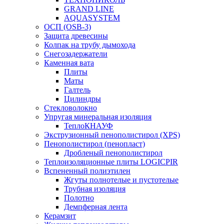
GRAND LINE
AQUASYSTEM
ОСП (OSB-3)
Защита древесины
Колпак на трубу дымохода
Снегозадержатели
Каменная вата
Плиты
Маты
Галтель
Цилиндры
Стекловолокно
Упругая минеральная изоляция
ТеплоКНАУФ
Экструзионный пенополистирол (XPS)
Пенополистирол (пенопласт)
Дробленый пенополистирол
Теплоизоляционные плиты LOGICPIR
Вспененный полиэтилен
Жгуты полнотелые и пустотелые
Трубная изоляция
Полотно
Демпферная лента
Керамзит