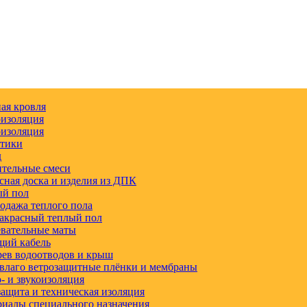
ая кровля
изоляция
изоляция
етики
д
тельные смеси
сная доска и изделия из ДПК
ый пол
одажа теплого пола
акрасный теплый пол
вательные маты
щий кабель
ев водоотводов и крыш
влаго ветрозащитные плёнки и мембраны
 и звукоизоляция
ащита и техническая изоляция
иалы специального назначения