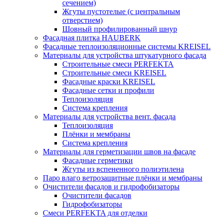
сечением)
Жгуты пустотелые (с центральным
отверстием)
Шовный профилированный шнур
Фасадная плитка HAUBERK
Фасадные теплоизоляционные системы KREISEL
Материалы для устройства штукатурного фасада
Строительные смеси PERFEKTA
Строительные смеси KREISEL
Фасадные краски KREISEL
Фасадные сетки и профили
Теплоизоляция
Система крепления
Материалы для устройства вент. фасада
Теплоизоляция
Плёнки и мембраны
Система крепления
Материалы для герметизации швов на фасаде
Фасадные герметики
Жгуты из вспененного полиэтилена
Паро влаго ветрозащитные плёнки и мембраны
Очистители фасадов и гидрофобизаторы
Очистители фасадов
Гидрофобизаторы
Смеси PERFEKTA для отделки