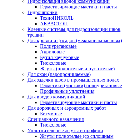
Гидроизоляция вводов коммуникаций
Герметизирующие мастики и пасты
Гидрошпонки
ТехноНИКОЛЬ
АКВАСТОП
Клеевые системы для гидроизоляции швов,
трещин
Для кровли и фасадов (межпанельные швы)
Полиуретановые
Акриловые
Бутил-каучуковые
Тиоколовые
Жгуты (полнотелые и пустотелые)
Для окон (паропроницаемые)
Для заделки швов в промышленных полах
Герметики (мастики) полиуретановые
Профильные уплотнения
Для вводов коммуникаций
Герметизирующие мастики и пасты
Для дорожных и аэродромных работ
Битумные
Специального назначения
Тиоколовые
Уплотнительные жгуты и профили
Жгуты полнотелые (со сплошным