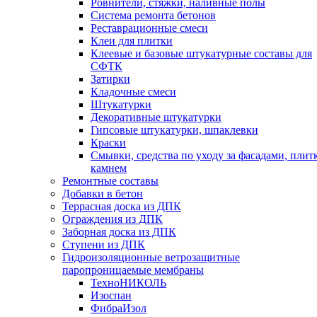
Ровнители, стяжки, наливные полы
Cистема ремонта бетонов
Реставрационные смеси
Клеи для плитки
Клеевые и базовые штукатурные составы для
СФТК
Затирки
Кладочные смеси
Штукатурки
Декоративные штукатурки
Гипсовые штукатурки, шпаклевки
Краски
Смывки, средства по уходу за фасадами, плит
камнем
Ремонтные составы
Добавки в бетон
Террасная доска из ДПК
Ограждения из ДПК
Заборная доска из ДПК
Ступени из ДПК
Гидроизоляционные ветрозащитные
паропроницаемые мембраны
ТехноНИКОЛЬ
Изоспан
ФибраИзол