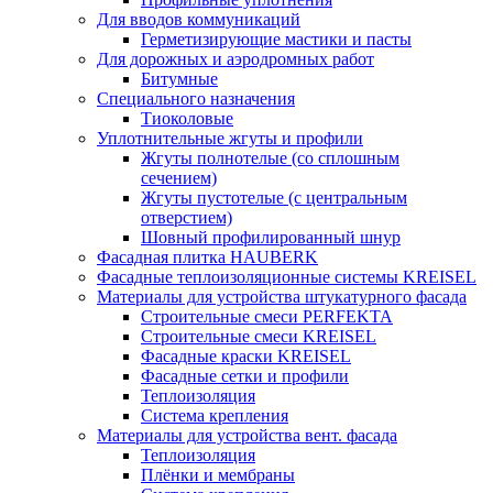
Для вводов коммуникаций
Герметизирующие мастики и пасты
Для дорожных и аэродромных работ
Битумные
Специального назначения
Тиоколовые
Уплотнительные жгуты и профили
Жгуты полнотелые (со сплошным
сечением)
Жгуты пустотелые (с центральным
отверстием)
Шовный профилированный шнур
Фасадная плитка HAUBERK
Фасадные теплоизоляционные системы KREISEL
Материалы для устройства штукатурного фасада
Строительные смеси PERFEKTA
Строительные смеси KREISEL
Фасадные краски KREISEL
Фасадные сетки и профили
Теплоизоляция
Система крепления
Материалы для устройства вент. фасада
Теплоизоляция
Плёнки и мембраны