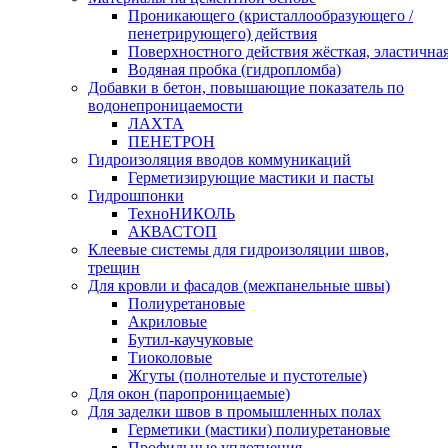
Проникающего (кристаллообразующего /
пенетрирующего) действия
Поверхностного действия жёсткая, эластична
Водяная пробка (гидропломба)
Добавки в бетон, повышающие показатель по
водонепроницаемости
ЛАХТА
ПЕНЕТРОН
Гидроизоляция вводов коммуникаций
Герметизирующие мастики и пасты
Гидрошпонки
ТехноНИКОЛЬ
АКВАСТОП
Клеевые системы для гидроизоляции швов,
трещин
Для кровли и фасадов (межпанельные швы)
Полиуретановые
Акриловые
Бутил-каучуковые
Тиоколовые
Жгуты (полнотелые и пустотелые)
Для окон (паропроницаемые)
Для заделки швов в промышленных полах
Герметики (мастики) полиуретановые
Профильные уплотнения