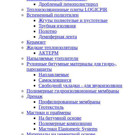
Дробленый пенополистирол
Теплоизоляционные плиты LOGICPIR
Вспененный полиэтилен
Жгуты полнотелые и пустотелые
Трубная изоляция
Полотно
Демпферная лента
Керамзит
Жидкие теплоизоляторы
АКТЕРМ
Напыляемые утеплители
Рулонные битумные материалы для гидро-,
парозащиты
Наплавляемые
Самоклеящиеся
Свободной укладки - для звукоизоляции
Полимерные гидроизоляционные мембраны
Дренаж
Профилированные мембраны
Геотекстиль
Мастики и праймеры
На битумной основе
Полимерные композиции
Мастики Elastomeric Systems
Материалы на цементной основе