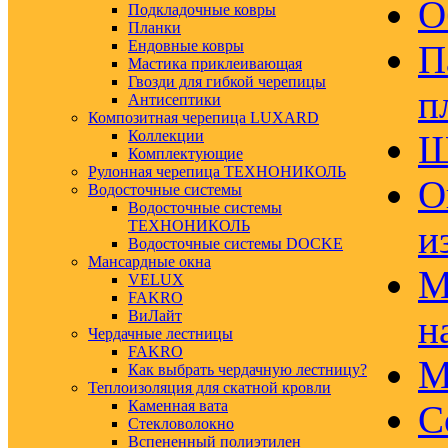
О
Подкладочные ковры
Планки
Ендовные ковры
П
Мастика приклеивающая
Гвозди для гибкой черепицы
п
Антисептики
Композитная черепица LUXARD
Коллекции
Ш
Комплектующие
Рулонная черепица ТЕХНОНИКОЛЬ
О
Водосточные системы
Водосточные системы
ТЕХНОНИКОЛЬ
и
Водосточные системы DOCKE
Мансардные окна
М
VELUX
FAKRO
ВиЛайт
н
Чердачные лестницы
FAKRO
М
Как выбрать чердачную лестницу?
Теплоизоляция для скатной кровли
Каменная вата
С
Стекловолокно
Вспененный полиэтилен