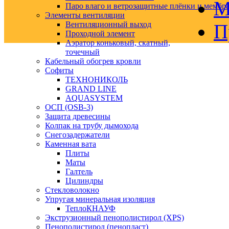
М
Паро влаго и ветрозащитные плёнки и мембр
Элементы вентиляции
Вентиляционный выход
П
Проходной элемент
Аэратор коньковый, скатный,
точечный
Кабельный обогрев кровли
Софиты
ТЕХНОНИКОЛЬ
GRAND LINE
AQUASYSTEM
ОСП (OSB-3)
Защита древесины
Колпак на трубу дымохода
Снегозадержатели
Каменная вата
Плиты
Маты
Галтель
Цилиндры
Стекловолокно
Упругая минеральная изоляция
ТеплоКНАУФ
Экструзионный пенополистирол (XPS)
Пенополистирол (пенопласт)