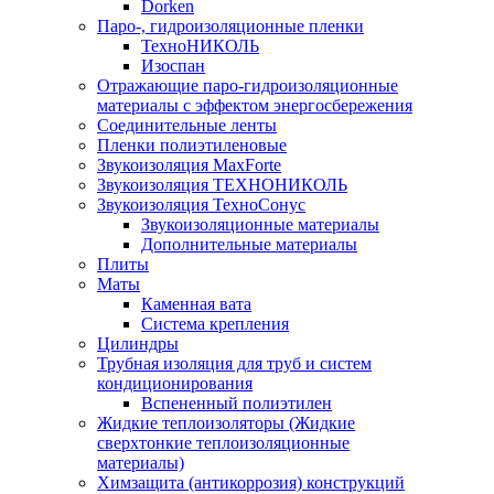
Dorken
Паро-, гидроизоляционные пленки
ТехноНИКОЛЬ
Изоспан
Отражающие паро-гидроизоляционные
материалы с эффектом энергосбережения
Соединительные ленты
Пленки полиэтиленовые
Звукоизоляция MaxForte
Звукоизоляция ТЕХНОНИКОЛЬ
Звукоизоляция ТехноСонус
Звукоизоляционные материалы
Дополнительные материалы
Плиты
Маты
Каменная вата
Система крепления
Цилиндры
Трубная изоляция для труб и систем
кондиционирования
Вспененный полиэтилен
Жидкие теплоизоляторы (Жидкие
сверхтонкие теплоизоляционные
материалы)
Химзащита (антикоррозия) конструкций