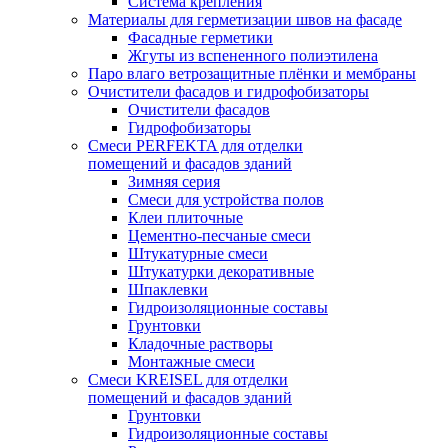
Система крепления
Материалы для герметизации швов на фасаде
Фасадные герметики
Жгуты из вспененного полиэтилена
Паро влаго ветрозащитные плёнки и мембраны
Очистители фасадов и гидрофобизаторы
Очистители фасадов
Гидрофобизаторы
Смеси PERFEKTA для отделки
помещений и фасадов зданий
Зимняя серия
Смеси для устройства полов
Клеи плиточные
Цементно-песчаные смеси
Штукатурные смеси
Штукатурки декоративные
Шпаклевки
Гидроизоляционные составы
Грунтовки
Кладочные растворы
Монтажные смеси
Смеси KREISEL для отделки
помещений и фасадов зданий
Грунтовки
Гидроизоляционные составы