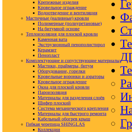
Ге
Крепежные изделия
Кровельное ограждение
Водоотведение и вентиляция
Ф
Мастичные (наливные) кровли
Полимерные (полиуретановые)
Ст
На битумной основе
Теплоизоляция для плоской кровли
Каменная вата
Те
Экструзионный пенополистирол
Керамзит
Д
Пенопласт
Комплектующие и сопутствующие материалы
Мастики, праймеры, битум
Те
Оборудование, горелки
Кровельные воронки и аэраторы
Ра
Кровельное ограждение
Окна для плоской кровли
Пароизоляция
Ин
Материалы для разделения слоёв
Шифер плоский
На
Система механического крепления
Материалы для быстрого ремонта
Кабельный обогрев крыш
Гр
Гибкая черепица SHINGLAS
Коллекции