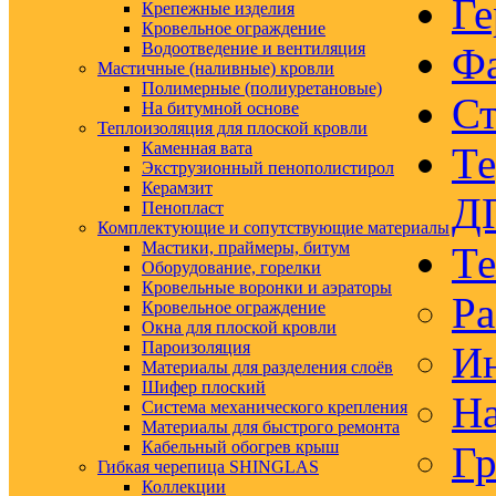
Ге
Крепежные изделия
Кровельное ограждение
Водоотведение и вентиляция
Ф
Мастичные (наливные) кровли
Полимерные (полиуретановые)
Ст
На битумной основе
Теплоизоляция для плоской кровли
Каменная вата
Те
Экструзионный пенополистирол
Керамзит
Д
Пенопласт
Комплектующие и сопутствующие материалы
Мастики, праймеры, битум
Те
Оборудование, горелки
Кровельные воронки и аэраторы
Ра
Кровельное ограждение
Окна для плоской кровли
Пароизоляция
Ин
Материалы для разделения слоёв
Шифер плоский
На
Система механического крепления
Материалы для быстрого ремонта
Кабельный обогрев крыш
Гр
Гибкая черепица SHINGLAS
Коллекции