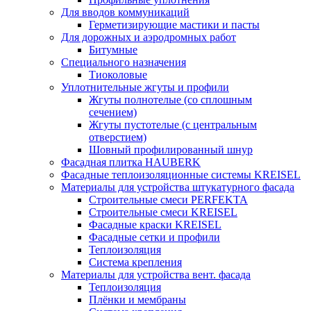
Для вводов коммуникаций
Герметизирующие мастики и пасты
Для дорожных и аэродромных работ
Битумные
Специального назначения
Тиоколовые
Уплотнительные жгуты и профили
Жгуты полнотелые (со сплошным
сечением)
Жгуты пустотелые (с центральным
отверстием)
Шовный профилированный шнур
Фасадная плитка HAUBERK
Фасадные теплоизоляционные системы KREISEL
Материалы для устройства штукатурного фасада
Строительные смеси PERFEKTA
Строительные смеси KREISEL
Фасадные краски KREISEL
Фасадные сетки и профили
Теплоизоляция
Система крепления
Материалы для устройства вент. фасада
Теплоизоляция
Плёнки и мембраны