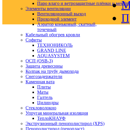
М
Паро влаго и ветрозащитные плёнки и мембр
Элементы вентиляции
Вентиляционный выход
П
Проходной элемент
Аэратор коньковый, скатный,
точечный
Кабельный обогрев кровли
Софиты
ТЕХНОНИКОЛЬ
GRAND LINE
AQUASYSTEM
ОСП (OSB-3)
Защита древесины
Колпак на трубу дымохода
Снегозадержатели
Каменная вата
Плиты
Маты
Галтель
Цилиндры
Стекловолокно
Упругая минеральная изоляция
ТеплоКНАУФ
Экструзионный пенополистирол (XPS)
Пенополистирол (пенопласт)