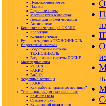
О
Подкладочные ковры
Планки
Ендовные ковры
П
Мастика приклеивающая
Гвозди для гибкой черепицы
п
Антисептики
Композитная черепица LUXARD
Коллекции
Ш
Комплектующие
Рулонная черепица ТЕХНОНИКОЛЬ
О
Водосточные системы
Водосточные системы
ТЕХНОНИКОЛЬ
и
Водосточные системы DOCKE
Мансардные окна
М
VELUX
FAKRO
ВиЛайт
н
Чердачные лестницы
FAKRO
М
Как выбрать чердачную лестницу?
Теплоизоляция для скатной кровли
Каменная вата
С
Стекловолокно
Вспененный полиэтилен