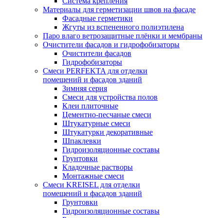
Система крепления
Материалы для герметизации швов на фасаде
Фасадные герметики
Жгуты из вспененного полиэтилена
Паро влаго ветрозащитные плёнки и мембраны
Очистители фасадов и гидрофобизаторы
Очистители фасадов
Гидрофобизаторы
Смеси PERFEKTA для отделки
помещений и фасадов зданий
Зимняя серия
Смеси для устройства полов
Клеи плиточные
Цементно-песчаные смеси
Штукатурные смеси
Штукатурки декоративные
Шпаклевки
Гидроизоляционные составы
Грунтовки
Кладочные растворы
Монтажные смеси
Смеси KREISEL для отделки
помещений и фасадов зданий
Грунтовки
Гидроизоляционные составы