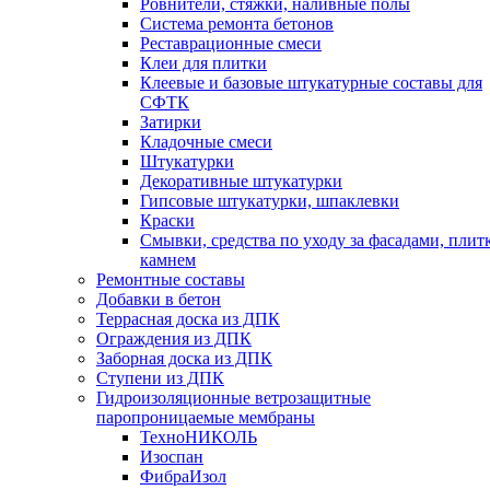
Ровнители, стяжки, наливные полы
Cистема ремонта бетонов
Реставрационные смеси
Клеи для плитки
Клеевые и базовые штукатурные составы для
СФТК
Затирки
Кладочные смеси
Штукатурки
Декоративные штукатурки
Гипсовые штукатурки, шпаклевки
Краски
Смывки, средства по уходу за фасадами, плит
камнем
Ремонтные составы
Добавки в бетон
Террасная доска из ДПК
Ограждения из ДПК
Заборная доска из ДПК
Ступени из ДПК
Гидроизоляционные ветрозащитные
паропроницаемые мембраны
ТехноНИКОЛЬ
Изоспан
ФибраИзол