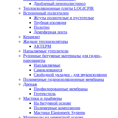
Дробленый пенополистирол
Теплоизоляционные плиты LOGICPIR
Вспененный полиэтилен
Жгуты полнотелые и пустотелые
Трубная изоляция
Полотно
Демпферная лента
Керамзит
Жидкие теплоизоляторы
АКТЕРМ
Напыляемые утеплители
Рулонные битумные материалы для гидро-,
парозащиты
Наплавляемые
Самоклеящиеся
Свободной укладки - для звукоизоляции
Полимерные гидроизоляционные мембраны
Дренаж
Профилированные мембраны
Геотекстиль
Мастики и праймеры
На битумной основе
Полимерные композиции
Мастики Elastomeric Systems
Материалы на цементной основе