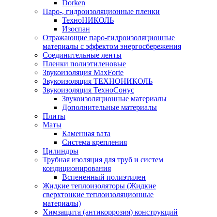
Dorken
Паро-, гидроизоляционные пленки
ТехноНИКОЛЬ
Изоспан
Отражающие паро-гидроизоляционные
материалы с эффектом энергосбережения
Соединительные ленты
Пленки полиэтиленовые
Звукоизоляция MaxForte
Звукоизоляция ТЕХНОНИКОЛЬ
Звукоизоляция ТехноСонус
Звукоизоляционные материалы
Дополнительные материалы
Плиты
Маты
Каменная вата
Система крепления
Цилиндры
Трубная изоляция для труб и систем
кондиционирования
Вспененный полиэтилен
Жидкие теплоизоляторы (Жидкие
сверхтонкие теплоизоляционные
материалы)
Химзащита (антикоррозия) конструкций