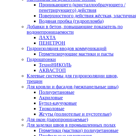
Проникающего (кристаллообразующего /
пенетрирующего) действия
Поверхностного действия жёсткая, эластична
Водяная пробка (гидропломба)
Добавки в бетон, повышающие показатель по
водонепроницаемости
ЛАХТА
ПЕНЕТРОН
Гидроизоляция вводов коммуникаций
Герметизирующие мастики и пасты
Гидрошпонки
ТехноНИКОЛЬ
АКВАСТОП
Клеевые системы для гидроизоляции швов,
трещин
Для кровли и фасадов (межпанельные швы)
Полиуретановые
Акриловые
Бутил-каучуковые
Тиоколовые
Жгуты (полнотелые и пустотелые)
Для окон (паропроницаемые)
Для заделки швов в промышленных полах
Герметики (мастики) полиуретановые
Профильные уплотнения