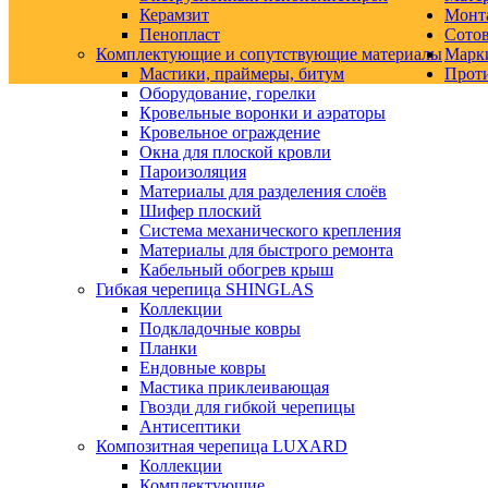
Керамзит
Монт
Пенопласт
Сото
Комплектующие и сопутствующие материалы
Марк
Мастики, праймеры, битум
Прот
Оборудование, горелки
Кровельные воронки и аэраторы
Кровельное ограждение
Окна для плоской кровли
Пароизоляция
Материалы для разделения слоёв
Шифер плоский
Система механического крепления
Материалы для быстрого ремонта
Кабельный обогрев крыш
Гибкая черепица SHINGLAS
Коллекции
Подкладочные ковры
Планки
Ендовные ковры
Мастика приклеивающая
Гвозди для гибкой черепицы
Антисептики
Композитная черепица LUXARD
Коллекции
Комплектующие