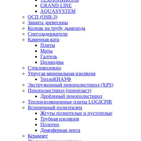
GRAND LINE
AQUASYSTEM
ОСП (OSB-3)
Защита древесины
Колпак на трубу дымохода
Снегозадержатели
Каменная вата
Плиты
Маты
Галтель
Цилиндры
Стекловолокно
Упругая минеральная изоляция
ТеплоКНАУФ
Экструзионный пенополистирол (XPS)
Пенополистирол (пенопласт)
Дробленый пенополистирол
Теплоизоляционные плиты LOGICPIR
Вспененный полиэтилен
Жгуты полнотелые и пустотелые
Трубная изоляция
Полотно
Демпферная лента
Керамзит