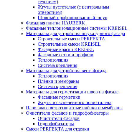
сечением)
Жгуты пустотелые (с центральным
отверстием)
Шовный профилированный шнур
Фасадная плитка HAUBERK
Фасадные теплоизоляционные системы KREISEL
Материалы для устройства штукатурного фасада
Строительные смеси PERFEKTA
Строительные смеси KREISEL
Фасадные краски KREISEL
Фасадные сетки и профили
Теплоизоляция
Система крепления
Материалы для устройства вент. фасада
Теплоизоляция
Плёнки и мембраны
Система крепления
Материалы для герметизации швов на фасаде
Фасадные герметики
Жгуты из вспененного полиэтилена
Паро влаго ветрозащитные плёнки и мембраны
Очистители фасадов и гидрофобизаторы
Очистители фасадов
Гидрофобизаторы
Смеси PERFEKTA для отделки