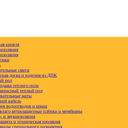
ая кровля
изоляция
изоляция
етики
д
тельные смеси
сная доска и изделия из ДПК
ый пол
одажа теплого пола
акрасный теплый пол
вательные маты
щий кабель
ев водоотводов и крыш
влаго ветрозащитные плёнки и мембраны
 и звукоизоляция
ащита и техническая изоляция
иалы специального назначения