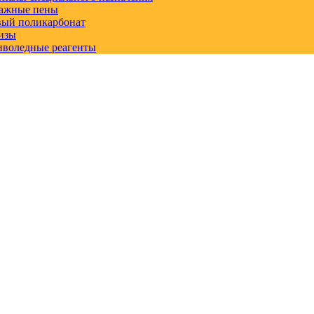
ажные пены
вый поликарбонат
изы
иволедные реагенты