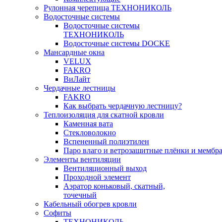
Рулонная черепица ТЕХНОНИКОЛЬ
Водосточные системы
Водосточные системы
ТЕХНОНИКОЛЬ
Водосточные системы DOCKE
Мансардные окна
VELUX
FAKRO
ВиЛайт
Чердачные лестницы
FAKRO
Как выбрать чердачную лестницу?
Теплоизоляция для скатной кровли
Каменная вата
Стекловолокно
Вспененный полиэтилен
Паро влаго и ветрозащитные плёнки и мембр
Элементы вентиляции
Вентиляционный выход
Проходной элемент
Аэратор коньковый, скатный,
точечный
Кабельный обогрев кровли
Софиты
ТЕХНОНИКОЛЬ