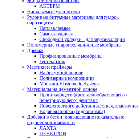
Жидкие теплоизоляторы
АКТЕРМ
Напыляемые утеплители
Рулонные битумные материалы для гидро-,
парозащиты
Наплавляемые
Самоклеящиеся
Свободной укладки - для звукоизоляции
Полимерные гидроизоляционные мембраны
Дренаж
Профилированные мембраны
Геотекстиль
Мастики и праймеры
На битумной основе
Полимерные композиции
Мастики Elastomeric Systems
Материалы на цементной основе
Проникающего (кристаллообразующего /
пенетрирующего) действия
Поверхностного действия жёсткая, эластична
Водяная пробка (гидропломба)
Добавки в бетон, повышающие показатель по
водонепроницаемости
ЛАХТА
ПЕНЕТРОН