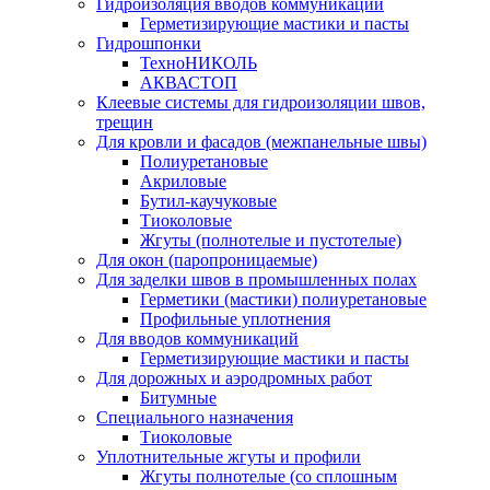
Гидроизоляция вводов коммуникаций
Герметизирующие мастики и пасты
Гидрошпонки
ТехноНИКОЛЬ
АКВАСТОП
Клеевые системы для гидроизоляции швов,
трещин
Для кровли и фасадов (межпанельные швы)
Полиуретановые
Акриловые
Бутил-каучуковые
Тиоколовые
Жгуты (полнотелые и пустотелые)
Для окон (паропроницаемые)
Для заделки швов в промышленных полах
Герметики (мастики) полиуретановые
Профильные уплотнения
Для вводов коммуникаций
Герметизирующие мастики и пасты
Для дорожных и аэродромных работ
Битумные
Специального назначения
Тиоколовые
Уплотнительные жгуты и профили
Жгуты полнотелые (со сплошным