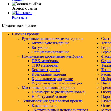
Звонок с сайта
Контакты
Каталог материалов
Плоская кровля
Рулонные наплавляемые материалы
Скатн
Битумно-полимерные
Тепло
Битумные
Гидро
Специализированные
Герм
Полимерные кровельные мембраны
Фаса
ПВХ мембраны
Строи
ТПО мембраны
Терра
Комплектующие
Тепл
Крепежные изделия
Распр
Кровельное ограждение
Инфр
Водоотведение и вентиляция
Нагре
Мастичные (наливные) кровли
Грею
Полимерные (полиуретановые)
Обогр
На битумной основе
Паро 
Теплоизоляция для плоской кровли
Шумо-
Каменная вата
Огнез
Экструзионный пенополистирол
Матер