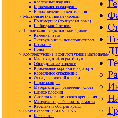
Ге
Крепежные изделия
Кровельное ограждение
Водоотведение и вентиляция
Ф
Мастичные (наливные) кровли
Полимерные (полиуретановые)
Ст
На битумной основе
Теплоизоляция для плоской кровли
Каменная вата
Те
Экструзионный пенополистирол
Керамзит
Д
Пенопласт
Комплектующие и сопутствующие материалы
Мастики, праймеры, битум
Те
Оборудование, горелки
Кровельные воронки и аэраторы
Ра
Кровельное ограждение
Окна для плоской кровли
Пароизоляция
Ин
Материалы для разделения слоёв
Шифер плоский
На
Система механического крепления
Материалы для быстрого ремонта
Кабельный обогрев крыш
Гр
Гибкая черепица SHINGLAS
Коллекции