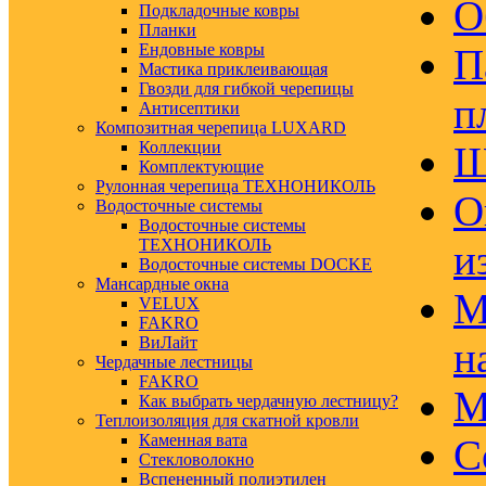
О
Подкладочные ковры
Планки
Ендовные ковры
П
Мастика приклеивающая
Гвозди для гибкой черепицы
п
Антисептики
Композитная черепица LUXARD
Коллекции
Ш
Комплектующие
Рулонная черепица ТЕХНОНИКОЛЬ
О
Водосточные системы
Водосточные системы
ТЕХНОНИКОЛЬ
и
Водосточные системы DOCKE
Мансардные окна
М
VELUX
FAKRO
ВиЛайт
н
Чердачные лестницы
FAKRO
М
Как выбрать чердачную лестницу?
Теплоизоляция для скатной кровли
Каменная вата
С
Стекловолокно
Вспененный полиэтилен