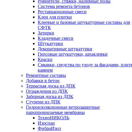
Ровнители, стяжки, наливные полы
Cистема ремонта бетонов
Реставрационные смеси
Клеи для плитки
Клеевые и базовые штукатурные составы для
СФТК
Затирки
Кладочные смеси
Штукатурки
Декоративные штукатурки
Гипсовые штукатурки, шпаклевки
Краски
Смывки, средства по уходу за фасадами, плит
камнем
Ремонтные составы
Добавки в бетон
Террасная доска из ДПК
Ограждения из ДПК
Заборная доска из ДПК
Ступени из ДПК
Гидроизоляционные ветрозащитные
паропроницаемые мембраны
ТехноНИКОЛЬ
Изоспан
ФибраИзол