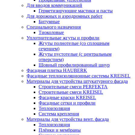
Для вводов коммуникаций
Герметизирующие мастики и пасты
Для дорожных и аэродромных работ
Битумные
Специального назначения
Тиоколовые
Уплотнительные жгуты и профили
Жгуты полнотелые (со сплошным
сечением)
Жгуты пустотелые (с центральным
отверстием)
Шовный профилированный шнур
Фасадная плитка HAUBERK
Фасадные теплоизоляционные системы KREISEL
Материалы для устройства штукатурного фасада
Строительные смеси PERFEKTA
Строительные смеси KREISEL
Фасадные краски KREISEL
Фасадные сетки и профили
Теплоизоляция
Система крепления
Материалы для устройства вент. фасада
Теплоизоляция
Плёнки и мембраны