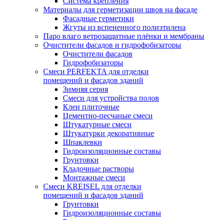
Система крепления
Материалы для герметизации швов на фасаде
Фасадные герметики
Жгуты из вспененного полиэтилена
Паро влаго ветрозащитные плёнки и мембраны
Очистители фасадов и гидрофобизаторы
Очистители фасадов
Гидрофобизаторы
Смеси PERFEKTA для отделки
помещений и фасадов зданий
Зимняя серия
Смеси для устройства полов
Клеи плиточные
Цементно-песчаные смеси
Штукатурные смеси
Штукатурки декоративные
Шпаклевки
Гидроизоляционные составы
Грунтовки
Кладочные растворы
Монтажные смеси
Смеси KREISEL для отделки
помещений и фасадов зданий
Грунтовки
Гидроизоляционные составы