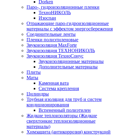
Dorken
Паро-, гидроизоляционные пленки
ТехноНИКОЛЬ
Изоспан
Отражающие паро-гидроизоляционные
материалы с эффектом энергосбережения
Соединительные ленты
Пленки полиэтиленовые
Звукоизоляция MaxForte
Звукоизоляция ТЕХНОНИКОЛЬ
Звукоизоляция ТехноСонус
Звукоизоляционные материалы
Дополнительные материалы
Плиты
Маты
Каменная вата
Система крепления
Цилиндры
Трубная изоляция для труб и систем
кондиционирования
Вспененный полиэтилен
Жидкие теплоизоляторы (Жидкие
сверхтонкие теплоизоляционные
материалы)
Химзащита (антикоррозия) конструкций