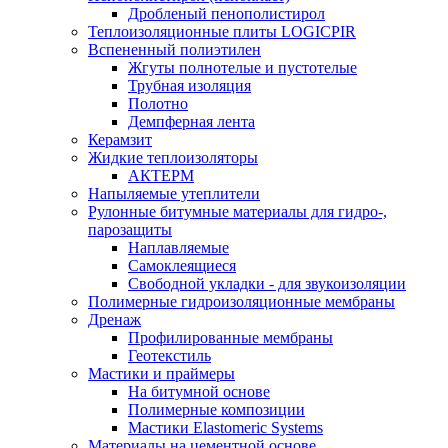
Дробленый пенополистирол
Теплоизоляционные плиты LOGICPIR
Вспененный полиэтилен
Жгуты полнотелые и пустотелые
Трубная изоляция
Полотно
Демпферная лента
Керамзит
Жидкие теплоизоляторы
АКТЕРМ
Напыляемые утеплители
Рулонные битумные материалы для гидро-,
парозащиты
Наплавляемые
Самоклеящиеся
Свободной укладки - для звукоизоляции
Полимерные гидроизоляционные мембраны
Дренаж
Профилированные мембраны
Геотекстиль
Мастики и праймеры
На битумной основе
Полимерные композиции
Мастики Elastomeric Systems
Материалы на цементной основе