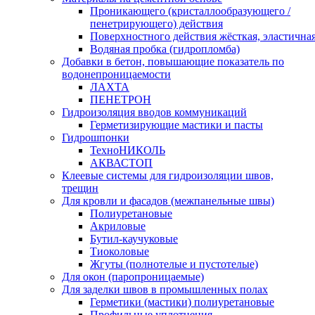
Проникающего (кристаллообразующего /
пенетрирующего) действия
Поверхностного действия жёсткая, эластична
Водяная пробка (гидропломба)
Добавки в бетон, повышающие показатель по
водонепроницаемости
ЛАХТА
ПЕНЕТРОН
Гидроизоляция вводов коммуникаций
Герметизирующие мастики и пасты
Гидрошпонки
ТехноНИКОЛЬ
АКВАСТОП
Клеевые системы для гидроизоляции швов,
трещин
Для кровли и фасадов (межпанельные швы)
Полиуретановые
Акриловые
Бутил-каучуковые
Тиоколовые
Жгуты (полнотелые и пустотелые)
Для окон (паропроницаемые)
Для заделки швов в промышленных полах
Герметики (мастики) полиуретановые
Профильные уплотнения