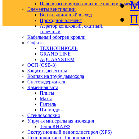
М
Паро влаго и ветрозащитные плёнки и мембр
Элементы вентиляции
Вентиляционный выход
П
Проходной элемент
Аэратор коньковый, скатный,
точечный
Кабельный обогрев кровли
Софиты
ТЕХНОНИКОЛЬ
GRAND LINE
AQUASYSTEM
ОСП (OSB-3)
Защита древесины
Колпак на трубу дымохода
Снегозадержатели
Каменная вата
Плиты
Маты
Галтель
Цилиндры
Стекловолокно
Упругая минеральная изоляция
ТеплоКНАУФ
Экструзионный пенополистирол (XPS)
Пенополистирол (пенопласт)