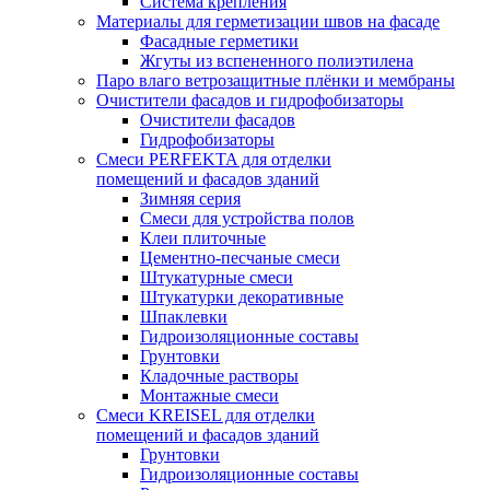
Система крепления
Материалы для герметизации швов на фасаде
Фасадные герметики
Жгуты из вспененного полиэтилена
Паро влаго ветрозащитные плёнки и мембраны
Очистители фасадов и гидрофобизаторы
Очистители фасадов
Гидрофобизаторы
Смеси PERFEKTA для отделки
помещений и фасадов зданий
Зимняя серия
Смеси для устройства полов
Клеи плиточные
Цементно-песчаные смеси
Штукатурные смеси
Штукатурки декоративные
Шпаклевки
Гидроизоляционные составы
Грунтовки
Кладочные растворы
Монтажные смеси
Смеси KREISEL для отделки
помещений и фасадов зданий
Грунтовки
Гидроизоляционные составы