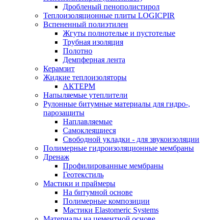
Дробленый пенополистирол
Теплоизоляционные плиты LOGICPIR
Вспененный полиэтилен
Жгуты полнотелые и пустотелые
Трубная изоляция
Полотно
Демпферная лента
Керамзит
Жидкие теплоизоляторы
АКТЕРМ
Напыляемые утеплители
Рулонные битумные материалы для гидро-,
парозащиты
Наплавляемые
Самоклеящиеся
Свободной укладки - для звукоизоляции
Полимерные гидроизоляционные мембраны
Дренаж
Профилированные мембраны
Геотекстиль
Мастики и праймеры
На битумной основе
Полимерные композиции
Мастики Elastomeric Systems
Материалы на цементной основе