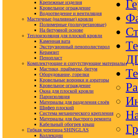
Ге
Крепежные изделия
Кровельное ограждение
Водоотведение и вентиляция
Ф
Мастичные (наливные) кровли
Полимерные (полиуретановые)
Ст
На битумной основе
Теплоизоляция для плоской кровли
Каменная вата
Те
Экструзионный пенополистирол
Керамзит
Д
Пенопласт
Комплектующие и сопутствующие материалы
Мастики, праймеры, битум
Те
Оборудование, горелки
Кровельные воронки и аэраторы
Ра
Кровельное ограждение
Окна для плоской кровли
Пароизоляция
Ин
Материалы для разделения слоёв
Шифер плоский
На
Система механического крепления
Материалы для быстрого ремонта
Кабельный обогрев крыш
Гр
Гибкая черепица SHINGLAS
Коллекции