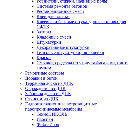
Ровнители, стяжки, наливные полы
Cистема ремонта бетонов
Реставрационные смеси
Клеи для плитки
Клеевые и базовые штукатурные составы для
СФТК
Затирки
Кладочные смеси
Штукатурки
Декоративные штукатурки
Гипсовые штукатурки, шпаклевки
Краски
Смывки, средства по уходу за фасадами, плит
камнем
Ремонтные составы
Добавки в бетон
Террасная доска из ДПК
Ограждения из ДПК
Заборная доска из ДПК
Ступени из ДПК
Гидроизоляционные ветрозащитные
паропроницаемые мембраны
ТехноНИКОЛЬ
Изоспан
ФибраИзол