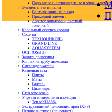
М
Паро влаго и ветрозащитные плёнки и мембр
Элементы вентиляции
Вентиляционный выход
П
Проходной элемент
Аэратор коньковый, скатный,
точечный
Кабельный обогрев кровли
Софиты
ТЕХНОНИКОЛЬ
GRAND LINE
AQUASYSTEM
ОСП (OSB-3)
Защита древесины
Колпак на трубу дымохода
Снегозадержатели
Каменная вата
Плиты
Маты
Галтель
Цилиндры
Стекловолокно
Упругая минеральная изоляция
ТеплоКНАУФ
Экструзионный пенополистирол (XPS)
Пенополистирол (пенопласт)