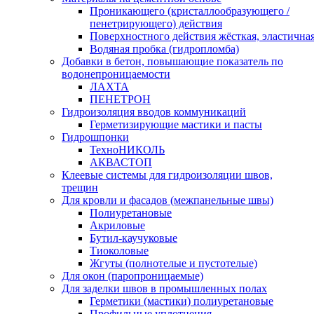
Проникающего (кристаллообразующего /
пенетрирующего) действия
Поверхностного действия жёсткая, эластична
Водяная пробка (гидропломба)
Добавки в бетон, повышающие показатель по
водонепроницаемости
ЛАХТА
ПЕНЕТРОН
Гидроизоляция вводов коммуникаций
Герметизирующие мастики и пасты
Гидрошпонки
ТехноНИКОЛЬ
АКВАСТОП
Клеевые системы для гидроизоляции швов,
трещин
Для кровли и фасадов (межпанельные швы)
Полиуретановые
Акриловые
Бутил-каучуковые
Тиоколовые
Жгуты (полнотелые и пустотелые)
Для окон (паропроницаемые)
Для заделки швов в промышленных полах
Герметики (мастики) полиуретановые
Профильные уплотнения