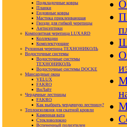
О
Подкладочные ковры
Планки
Ендовные ковры
П
Мастика приклеивающая
Гвозди для гибкой черепицы
п
Антисептики
Композитная черепица LUXARD
Коллекции
Ш
Комплектующие
Рулонная черепица ТЕХНОНИКОЛЬ
О
Водосточные системы
Водосточные системы
ТЕХНОНИКОЛЬ
и
Водосточные системы DOCKE
Мансардные окна
М
VELUX
FAKRO
ВиЛайт
н
Чердачные лестницы
FAKRO
М
Как выбрать чердачную лестницу?
Теплоизоляция для скатной кровли
Каменная вата
С
Стекловолокно
Вспененный полиэтилен