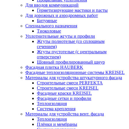
Для вводов коммуникаций
Герметизирующие мастики и пасты
Для дорожных и аэродромных работ
Битумные
Специального назначения
Тиоколовые
Уплотнительные жгуты и профили
Жгуты полнотелые (со сплошным
сечением)
Жгуты пустотелые (с центральным
отверстием)
Шовный профилированный шнур
Фасадная плитка HAUBERK
Фасадные теплоизоляционные системы KREISEL
Материалы для устройства штукатурного фасада
Строительные смеси PERFEKTA
Строительные смеси KREISEL
Фасадные краски KREISEL
Фасадные сетки и профили
Теплоизоляция
Система крепления
Материалы для устройства вент. фасада
Теплоизоляция
Плёнки и мембраны