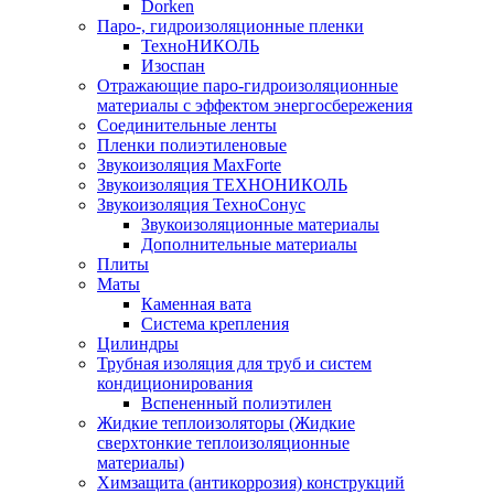
Dorken
Паро-, гидроизоляционные пленки
ТехноНИКОЛЬ
Изоспан
Отражающие паро-гидроизоляционные
материалы с эффектом энергосбережения
Соединительные ленты
Пленки полиэтиленовые
Звукоизоляция MaxForte
Звукоизоляция ТЕХНОНИКОЛЬ
Звукоизоляция ТехноСонус
Звукоизоляционные материалы
Дополнительные материалы
Плиты
Маты
Каменная вата
Система крепления
Цилиндры
Трубная изоляция для труб и систем
кондиционирования
Вспененный полиэтилен
Жидкие теплоизоляторы (Жидкие
сверхтонкие теплоизоляционные
материалы)
Химзащита (антикоррозия) конструкций