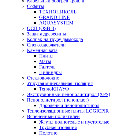
Кабельный обогрев кровли
Софиты
ТЕХНОНИКОЛЬ
GRAND LINE
AQUASYSTEM
ОСП (OSB-3)
Защита древесины
Колпак на трубу дымохода
Снегозадержатели
Каменная вата
Плиты
Маты
Галтель
Цилиндры
Стекловолокно
Упругая минеральная изоляция
ТеплоКНАУФ
Экструзионный пенополистирол (XPS)
Пенополистирол (пенопласт)
Дробленый пенополистирол
Теплоизоляционные плиты LOGICPIR
Вспененный полиэтилен
Жгуты полнотелые и пустотелые
Трубная изоляция
Полотно