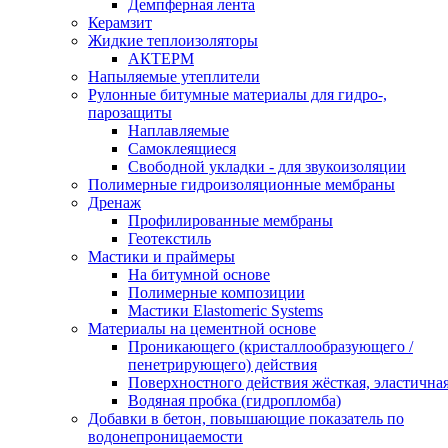
Демпферная лента
Керамзит
Жидкие теплоизоляторы
АКТЕРМ
Напыляемые утеплители
Рулонные битумные материалы для гидро-,
парозащиты
Наплавляемые
Самоклеящиеся
Свободной укладки - для звукоизоляции
Полимерные гидроизоляционные мембраны
Дренаж
Профилированные мембраны
Геотекстиль
Мастики и праймеры
На битумной основе
Полимерные композиции
Мастики Elastomeric Systems
Материалы на цементной основе
Проникающего (кристаллообразующего /
пенетрирующего) действия
Поверхностного действия жёсткая, эластична
Водяная пробка (гидропломба)
Добавки в бетон, повышающие показатель по
водонепроницаемости