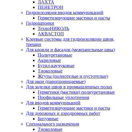
ЛАХТА
ПЕНЕТРОН
Гидроизоляция вводов коммуникаций
Герметизирующие мастики и пасты
Гидрошпонки
ТехноНИКОЛЬ
АКВАСТОП
Клеевые системы для гидроизоляции швов,
трещин
Для кровли и фасадов (межпанельные швы)
Полиуретановые
Акриловые
Бутил-каучуковые
Тиоколовые
Жгуты (полнотелые и пустотелые)
Для окон (паропроницаемые)
Для заделки швов в промышленных полах
Герметики (мастики) полиуретановые
Профильные уплотнения
Для вводов коммуникаций
Герметизирующие мастики и пасты
Для дорожных и аэродромных работ
Битумные
Специального назначения
Тиоколовые