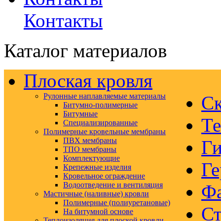
Контакты
Каталог материалов
Плоская кровля
Рулонные наплавляемые материалы
Ск
Битумно-полимерные
Битумные
Те
Специализированные
Полимерные кровельные мембраны
ПВХ мембраны
Ги
ТПО мембраны
Комплектующие
Ге
Крепежные изделия
Кровельное ограждение
Водоотведение и вентиляция
Ф
Мастичные (наливные) кровли
Полимерные (полиуретановые)
Ст
На битумной основе
Теплоизоляция для плоской кровли