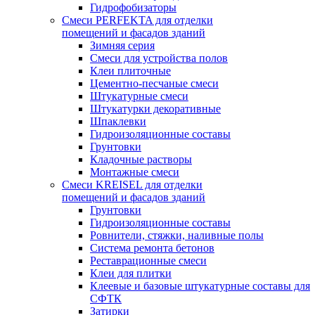
Гидрофобизаторы
Смеси PERFEKTA для отделки
помещений и фасадов зданий
Зимняя серия
Смеси для устройства полов
Клеи плиточные
Цементно-песчаные смеси
Штукатурные смеси
Штукатурки декоративные
Шпаклевки
Гидроизоляционные составы
Грунтовки
Кладочные растворы
Монтажные смеси
Смеси KREISEL для отделки
помещений и фасадов зданий
Грунтовки
Гидроизоляционные составы
Ровнители, стяжки, наливные полы
Cистема ремонта бетонов
Реставрационные смеси
Клеи для плитки
Клеевые и базовые штукатурные составы для
СФТК
Затирки