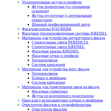
Уплотнительные жгуты и профили
Жгуты полнотелые (со сплошным
сечением)
Жгуты пустотелые (с центральным
отверстием)
Шовный профилированный шнур
Фасадная плитка HAUBERK
Фасадные теплоизоляционные системы KREISEL
Материалы для устройства штукатурного фасада
Строительные смеси PERFEKTA
Строительные смеси KREISEL
Фасадные краски KREISEL
Фасадные сетки и профили
Теплоизоляция
Система крепления
Материалы для устройства вент. фасада
Теплоизоляция
Плёнки и мембраны
Система крепления
Материалы для герметизации швов на фасаде
Фасадные герметики
Жгуты из вспененного полиэтилена
Паро влаго ветрозащитные плёнки и мембраны
Очистители фасадов и гидрофобизаторы
Очистители фасадов