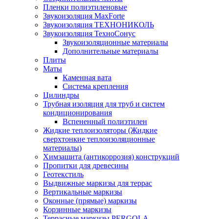
Пленки полиэтиленовые
Звукоизоляция MaxForte
Звукоизоляция ТЕХНОНИКОЛЬ
Звукоизоляция ТехноСонус
Звукоизоляционные материалы
Дополнительные материалы
Плиты
Маты
Каменная вата
Система крепления
Цилиндры
Трубная изоляция для труб и систем
кондиционирования
Вспененный полиэтилен
Жидкие теплоизоляторы (Жидкие
сверхтонкие теплоизоляционные
материалы)
Химзащита (антикоррозия) конструкций
Пропитки для древесины
Геотекстиль
Выдвижные маркизы для террас
Вертикальные маркизы
Оконные (прямые) маркизы
Корзинные маркизы
Террасные маркизы PERGOLA