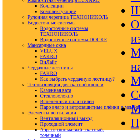
Композитная черепица LUXARD
Коллекции
Ш
Комплектующие
Рулонная черепица ТЕХНОНИКОЛЬ
О
Водосточные системы
Водосточные системы
ТЕХНОНИКОЛЬ
и
Водосточные системы DOCKE
Мансардные окна
М
VELUX
FAKRO
ВиЛайт
н
Чердачные лестницы
FAKRO
М
Как выбрать чердачную лестницу?
Теплоизоляция для скатной кровли
Каменная вата
С
Стекловолокно
Вспененный полиэтилен
М
Паро влаго и ветрозащитные плёнки и мембр
Элементы вентиляции
Вентиляционный выход
П
Проходной элемент
Аэратор коньковый, скатный,
точечный