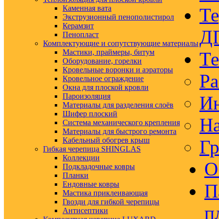
Каменная вата
Те
Экструзионный пенополистирол
Керамзит
Д
Пенопласт
Комплектующие и сопутствующие материалы
Мастики, праймеры, битум
Те
Оборудование, горелки
Кровельные воронки и аэраторы
Ра
Кровельное ограждение
Окна для плоской кровли
Пароизоляция
Ин
Материалы для разделения слоёв
Шифер плоский
На
Система механического крепления
Материалы для быстрого ремонта
Кабельный обогрев крыш
Гр
Гибкая черепица SHINGLAS
Коллекции
О
Подкладочные ковры
Планки
Ендовные ковры
П
Мастика приклеивающая
Гвозди для гибкой черепицы
п
Антисептики