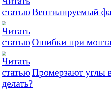
Вентилируемый фас
Ошибки при монта
Промерзают углы в
делать?