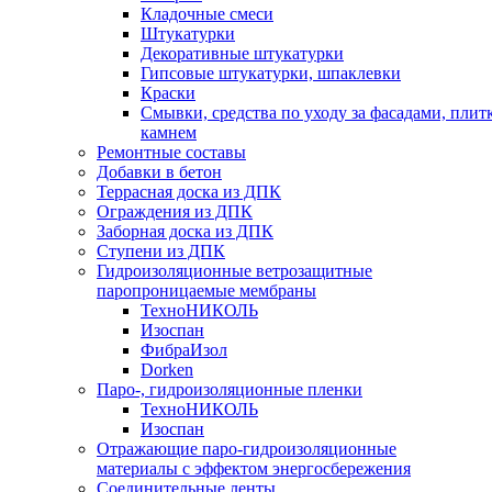
Кладочные смеси
Штукатурки
Декоративные штукатурки
Гипсовые штукатурки, шпаклевки
Краски
Смывки, средства по уходу за фасадами, плит
камнем
Ремонтные составы
Добавки в бетон
Террасная доска из ДПК
Ограждения из ДПК
Заборная доска из ДПК
Ступени из ДПК
Гидроизоляционные ветрозащитные
паропроницаемые мембраны
ТехноНИКОЛЬ
Изоспан
ФибраИзол
Dorken
Паро-, гидроизоляционные пленки
ТехноНИКОЛЬ
Изоспан
Отражающие паро-гидроизоляционные
материалы с эффектом энергосбережения
Соединительные ленты