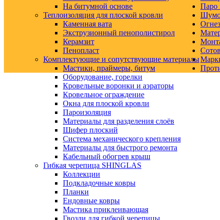
На битумной основе
Паро 
Теплоизоляция для плоской кровли
Шумо-
Каменная вата
Огнез
Экструзионный пенополистирол
Матер
Керамзит
Монт
Пенопласт
Сото
Комплектующие и сопутствующие материалы
Марк
Мастики, праймеры, битум
Прот
Оборудование, горелки
Кровельные воронки и аэраторы
Кровельное ограждение
Окна для плоской кровли
Пароизоляция
Материалы для разделения слоёв
Шифер плоский
Система механического крепления
Материалы для быстрого ремонта
Кабельный обогрев крыш
Гибкая черепица SHINGLAS
Коллекции
Подкладочные ковры
Планки
Ендовные ковры
Мастика приклеивающая
Гвозди для гибкой черепицы