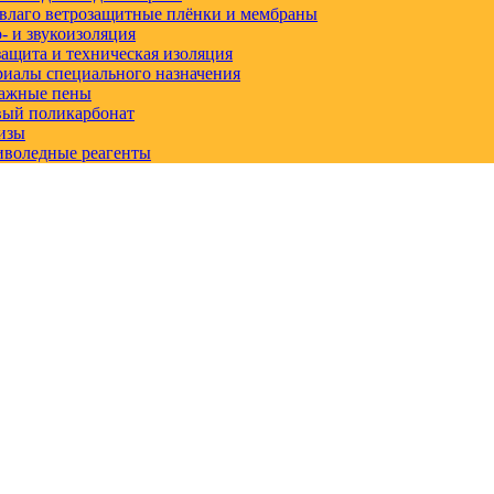
влаго ветрозащитные плёнки и мембраны
 и звукоизоляция
ащита и техническая изоляция
иалы специального назначения
ажные пены
вый поликарбонат
изы
иволедные реагенты