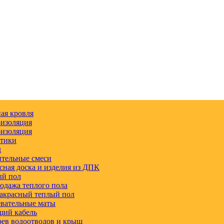
ая кровля
изоляция
изоляция
етики
д
тельные смеси
сная доска и изделия из ДПК
ый пол
одажа теплого пола
акрасный теплый пол
вательные маты
щий кабель
ев водоотводов и крыш