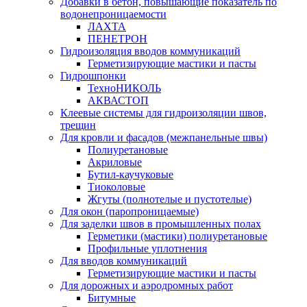
Добавки в бетон, повышающие показатель по
водонепроницаемости
ЛАХТА
ПЕНЕТРОН
Гидроизоляция вводов коммуникаций
Герметизирующие мастики и пасты
Гидрошпонки
ТехноНИКОЛЬ
АКВАСТОП
Клеевые системы для гидроизоляции швов,
трещин
Для кровли и фасадов (межпанельные швы)
Полиуретановые
Акриловые
Бутил-каучуковые
Тиоколовые
Жгуты (полнотелые и пустотелые)
Для окон (паропроницаемые)
Для заделки швов в промышленных полах
Герметики (мастики) полиуретановые
Профильные уплотнения
Для вводов коммуникаций
Герметизирующие мастики и пасты
Для дорожных и аэродромных работ
Битумные