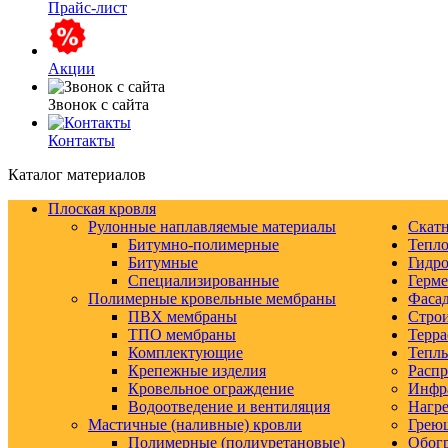
Прайс-лист
Акции
Звонок с сайта
Контакты
Каталог материалов
Плоская кровля
Рулонные наплавляемые материалы
Скатн
Битумно-полимерные
Тепло
Битумные
Гидро
Специализированные
Герм
Полимерные кровельные мембраны
Фаса
ПВХ мембраны
Строи
ТПО мембраны
Терра
Комплектующие
Тепл
Крепежные изделия
Распр
Кровельное ограждение
Инфр
Водоотведение и вентиляция
Нагре
Мастичные (наливные) кровли
Грею
Полимерные (полиуретановые)
Обогр