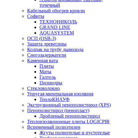
точечный
Кабельный обогрев кровли
Софиты
ТЕХНОНИКОЛЬ
GRAND LINE
AQUASYSTEM
ОСП (OSB-3)
Защита древесины
Колпак на трубу дымохода
Снегозадержатели
Каменная вата
Плиты
Маты
Галтель
Цилиндры
Стекловолокно
Упругая минеральная изоляция
ТеплоКНАУФ
Экструзионный пенополистирол (XPS)
Пенополистирол (пенопласт)
Дробленый пенополистирол
Теплоизоляционные плиты LOGICPIR
Вспененный полиэтилен
Жгуты полнотелые и пустотелые