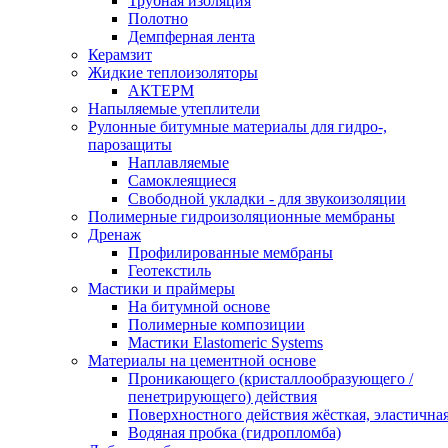
Трубная изоляция
Полотно
Демпферная лента
Керамзит
Жидкие теплоизоляторы
АКТЕРМ
Напыляемые утеплители
Рулонные битумные материалы для гидро-,
парозащиты
Наплавляемые
Самоклеящиеся
Свободной укладки - для звукоизоляции
Полимерные гидроизоляционные мембраны
Дренаж
Профилированные мембраны
Геотекстиль
Мастики и праймеры
На битумной основе
Полимерные композиции
Мастики Elastomeric Systems
Материалы на цементной основе
Проникающего (кристаллообразующего /
пенетрирующего) действия
Поверхностного действия жёсткая, эластична
Водяная пробка (гидропломба)