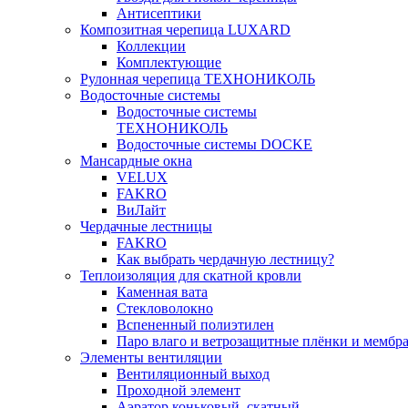
Антисептики
Композитная черепица LUXARD
Коллекции
Комплектующие
Рулонная черепица ТЕХНОНИКОЛЬ
Водосточные системы
Водосточные системы
ТЕХНОНИКОЛЬ
Водосточные системы DOCKE
Мансардные окна
VELUX
FAKRO
ВиЛайт
Чердачные лестницы
FAKRO
Как выбрать чердачную лестницу?
Теплоизоляция для скатной кровли
Каменная вата
Стекловолокно
Вспененный полиэтилен
Паро влаго и ветрозащитные плёнки и мембр
Элементы вентиляции
Вентиляционный выход
Проходной элемент
Аэратор коньковый, скатный,