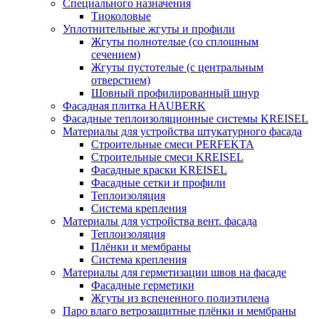
Специального назначения
Тиоколовые
Уплотнительные жгуты и профили
Жгуты полнотелые (со сплошным
сечением)
Жгуты пустотелые (с центральным
отверстием)
Шовный профилированный шнур
Фасадная плитка HAUBERK
Фасадные теплоизоляционные системы KREISEL
Материалы для устройства штукатурного фасада
Строительные смеси PERFEKTA
Строительные смеси KREISEL
Фасадные краски KREISEL
Фасадные сетки и профили
Теплоизоляция
Система крепления
Материалы для устройства вент. фасада
Теплоизоляция
Плёнки и мембраны
Система крепления
Материалы для герметизации швов на фасаде
Фасадные герметики
Жгуты из вспененного полиэтилена
Паро влаго ветрозащитные плёнки и мембраны