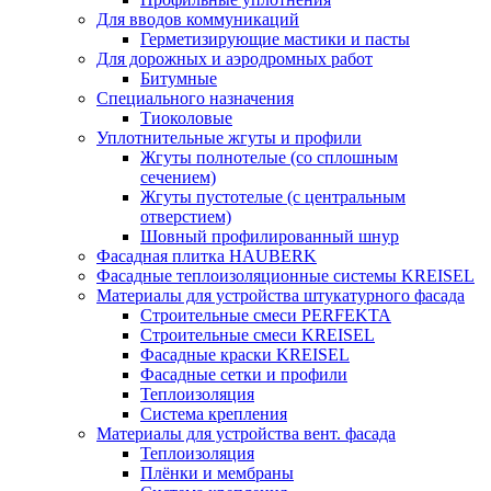
Для вводов коммуникаций
Герметизирующие мастики и пасты
Для дорожных и аэродромных работ
Битумные
Специального назначения
Тиоколовые
Уплотнительные жгуты и профили
Жгуты полнотелые (со сплошным
сечением)
Жгуты пустотелые (с центральным
отверстием)
Шовный профилированный шнур
Фасадная плитка HAUBERK
Фасадные теплоизоляционные системы KREISEL
Материалы для устройства штукатурного фасада
Строительные смеси PERFEKTA
Строительные смеси KREISEL
Фасадные краски KREISEL
Фасадные сетки и профили
Теплоизоляция
Система крепления
Материалы для устройства вент. фасада
Теплоизоляция
Плёнки и мембраны