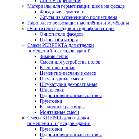
Система крепления
Материалы для герметизации швов на фасаде
Фасадные герметики
Жгуты из вспененного полиэтилена
Паро влаго ветрозащитные плёнки и мембраны
Очистители фасадов и гидрофобизаторы
Очистители фасадов
Гидрофобизаторы
Смеси PERFEKTA для отделки
помещений и фасадов зданий
Зимняя серия
Смеси для устройства полов
Клеи плиточные
Цементно-песчаные смеси
Штукатурные смеси
Штукатурки декоративные
Шпаклевки
Гидроизоляционные составы
Грунтовки
Кладочные растворы
Монтажные смеси
Смеси KREISEL для отделки
помещений и фасадов зданий
Грунтовки
Гидроизоляционные составы