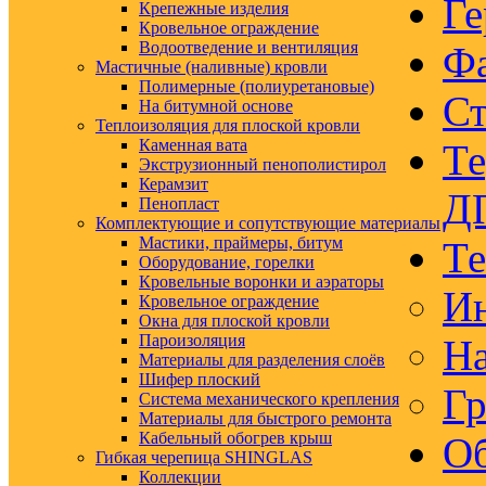
Ге
Крепежные изделия
Кровельное ограждение
Водоотведение и вентиляция
Ф
Мастичные (наливные) кровли
Полимерные (полиуретановые)
Ст
На битумной основе
Теплоизоляция для плоской кровли
Каменная вата
Те
Экструзионный пенополистирол
Керамзит
Д
Пенопласт
Комплектующие и сопутствующие материалы
Мастики, праймеры, битум
Те
Оборудование, горелки
Кровельные воронки и аэраторы
Ин
Кровельное ограждение
Окна для плоской кровли
Пароизоляция
На
Материалы для разделения слоёв
Шифер плоский
Гр
Система механического крепления
Материалы для быстрого ремонта
Кабельный обогрев крыш
Об
Гибкая черепица SHINGLAS
Коллекции