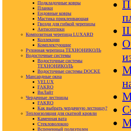
П
Подкладочные ковры
Планки
Ендовные ковры
п
Мастика приклеивающая
Гвозди для гибкой черепицы
Ш
Антисептики
Композитная черепица LUXARD
Коллекции
О
Комплектующие
Рулонная черепица ТЕХНОНИКОЛЬ
и
Водосточные системы
Водосточные системы
ТЕХНОНИКОЛЬ
М
Водосточные системы DOCKE
Мансардные окна
н
VELUX
FAKRO
ВиЛайт
М
Чердачные лестницы
FAKRO
С
Как выбрать чердачную лестницу?
Теплоизоляция для скатной кровли
Каменная вата
М
Стекловолокно
Вспененный полиэтилен