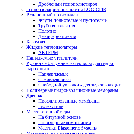
Дробленый пенополистирол
Теплоизоляционные плиты LOGICPIR
Вспененный полиэтилен
Жгуты полнотелые и пустотелые
Трубная изоляция
Полотно
Демпферная лента
Керамзит
Жидкие теплоизоляторы
АКТЕРМ
Напыляемые утеплители
Рулонные битумные материалы для гидро-,
парозащиты
Наплавляемые
Самоклеящиеся
Свободной укладки - для звукоизоляции
Полимерные гидроизоляционные мембраны
Дренаж
Профилированные мембраны
Геотекстиль
Мастики и праймеры
На битумной основе
Полимерные композиции
Мастики Elastomeric Systems
Материалы на цементной основе