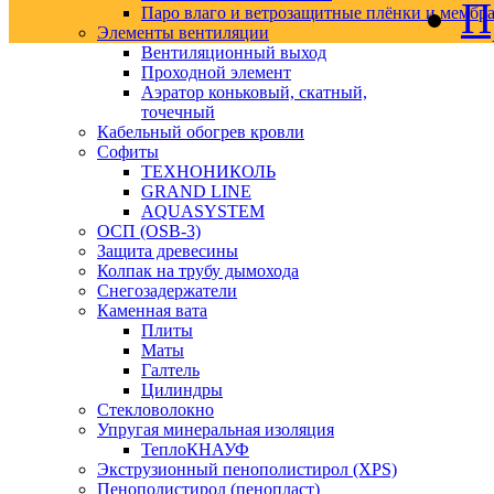
П
Паро влаго и ветрозащитные плёнки и мембр
Элементы вентиляции
Вентиляционный выход
Проходной элемент
Аэратор коньковый, скатный,
точечный
Кабельный обогрев кровли
Софиты
ТЕХНОНИКОЛЬ
GRAND LINE
AQUASYSTEM
ОСП (OSB-3)
Защита древесины
Колпак на трубу дымохода
Снегозадержатели
Каменная вата
Плиты
Маты
Галтель
Цилиндры
Стекловолокно
Упругая минеральная изоляция
ТеплоКНАУФ
Экструзионный пенополистирол (XPS)
Пенополистирол (пенопласт)