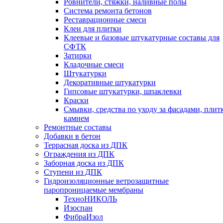
Ровнители, стяжки, наливные полы
Cистема ремонта бетонов
Реставрационные смеси
Клеи для плитки
Клеевые и базовые штукатурные составы для
СФТК
Затирки
Кладочные смеси
Штукатурки
Декоративные штукатурки
Гипсовые штукатурки, шпаклевки
Краски
Смывки, средства по уходу за фасадами, плит
камнем
Ремонтные составы
Добавки в бетон
Террасная доска из ДПК
Ограждения из ДПК
Заборная доска из ДПК
Ступени из ДПК
Гидроизоляционные ветрозащитные
паропроницаемые мембраны
ТехноНИКОЛЬ
Изоспан
ФибраИзол