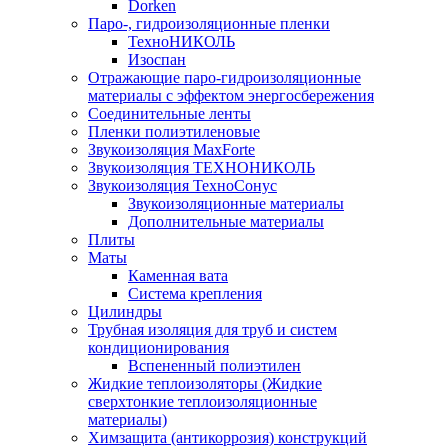
Dorken
Паро-, гидроизоляционные пленки
ТехноНИКОЛЬ
Изоспан
Отражающие паро-гидроизоляционные
материалы с эффектом энергосбережения
Соединительные ленты
Пленки полиэтиленовые
Звукоизоляция MaxForte
Звукоизоляция ТЕХНОНИКОЛЬ
Звукоизоляция ТехноСонус
Звукоизоляционные материалы
Дополнительные материалы
Плиты
Маты
Каменная вата
Система крепления
Цилиндры
Трубная изоляция для труб и систем
кондиционирования
Вспененный полиэтилен
Жидкие теплоизоляторы (Жидкие
сверхтонкие теплоизоляционные
материалы)
Химзащита (антикоррозия) конструкций