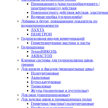
Проникающего (кристаллообразующего /
пенетрирующего) действия
Поверхностного действия жёсткая, эластична
Водяная пробка (гидропломба)
Добавки в бетон, повышающие показатель по
водонепроницаемости
ЛАХТА
ПЕНЕТРОН
Гидроизоляция вводов коммуникаций
Герметизирующие мастики и пасты
Гидрошпонки
ТехноНИКОЛЬ
АКВАСТОП
Клеевые системы для гидроизоляции швов,
трещин
Для кровли и фасадов (межпанельные швы)
Полиуретановые
Акриловые
Бутил-каучуковые
Тиоколовые
Жгуты (полнотелые и пустотелые)
Для окон (паропроницаемые)
Для заделки швов в промышленных полах
Герметики (мастики) полиуретановые
Профильные уплотнения