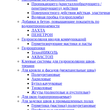
Проникающего (кристаллообразующего /
пенетрирующего) действия
Поверхностного действия жёсткая, эластична
Водяная пробка (гидропломба)
Добавки в бетон, повышающие показатель по
водонепроницаемости
ЛАХТА
ПЕНЕТРОН
Гидроизоляция вводов коммуникаций
Герметизирующие мастики и пасты
Гидрошпонки
ТехноНИКОЛЬ
АКВАСТОП
Клеевые системы для гидроизоляции швов,
трещин
Для кровли и фасадов (межпанельные швы)
Полиуретановые
Акриловые
Бутил-каучуковые
Тиоколовые
Жгуты (полнотелые и пустотелые)
Для окон (паропроницаемые)
Для заделки швов в промышленных полах
Герметики (мастики) полиуретановые
Профильные уплотнения