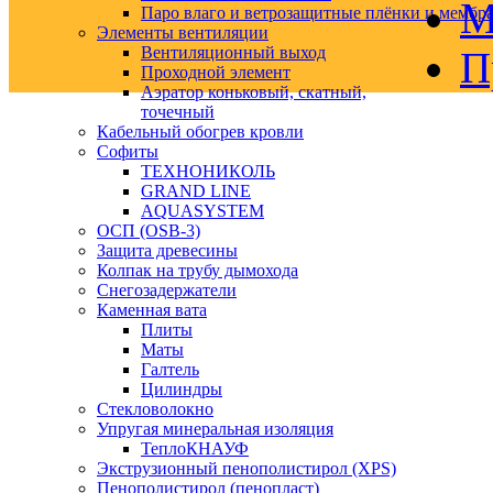
М
Паро влаго и ветрозащитные плёнки и мембр
Элементы вентиляции
Вентиляционный выход
П
Проходной элемент
Аэратор коньковый, скатный,
точечный
Кабельный обогрев кровли
Софиты
ТЕХНОНИКОЛЬ
GRAND LINE
AQUASYSTEM
ОСП (OSB-3)
Защита древесины
Колпак на трубу дымохода
Снегозадержатели
Каменная вата
Плиты
Маты
Галтель
Цилиндры
Стекловолокно
Упругая минеральная изоляция
ТеплоКНАУФ
Экструзионный пенополистирол (XPS)
Пенополистирол (пенопласт)