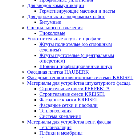
Для вводов коммуникаций
Герметизирующие мастики и пасты
Для дорожных и аэродромных работ
Битумные
Специального назначения
Тиоколовые
Уплотнительные жгуты и профили
Жгуты полнотелые (со сплошным
сечением)
Жгуты пустотелые (с центральным
отверстием)
Шовный профилированный шнур
Фасадная плитка HAUBERK
Фасадные теплоизоляционные системы KREISEL
Материалы для устройства штукатурного фасада
Строительные смеси PERFEKTA
Строительные смеси KREISEL
Фасадные краски KREISEL
Фасадные сетки и профили
Теплоизоляция
Система крепления
Материалы для устройства вент. фасада
Теплоизоляция
Плёнки и мембраны