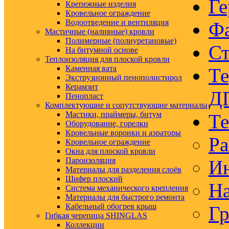
Ге
Крепежные изделия
Кровельное ограждение
Водоотведение и вентиляция
Ф
Мастичные (наливные) кровли
Полимерные (полиуретановые)
Ст
На битумной основе
Теплоизоляция для плоской кровли
Каменная вата
Те
Экструзионный пенополистирол
Керамзит
Д
Пенопласт
Комплектующие и сопутствующие материалы
Мастики, праймеры, битум
Те
Оборудование, горелки
Кровельные воронки и аэраторы
Ра
Кровельное ограждение
Окна для плоской кровли
Пароизоляция
Ин
Материалы для разделения слоёв
Шифер плоский
На
Система механического крепления
Материалы для быстрого ремонта
Кабельный обогрев крыш
Гр
Гибкая черепица SHINGLAS
Коллекции