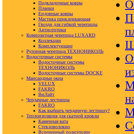
О
Подкладочные ковры
Планки
Ендовные ковры
П
Мастика приклеивающая
Гвозди для гибкой черепицы
п
Антисептики
Композитная черепица LUXARD
Коллекции
Ш
Комплектующие
Рулонная черепица ТЕХНОНИКОЛЬ
О
Водосточные системы
Водосточные системы
ТЕХНОНИКОЛЬ
и
Водосточные системы DOCKE
Мансардные окна
М
VELUX
FAKRO
ВиЛайт
н
Чердачные лестницы
FAKRO
М
Как выбрать чердачную лестницу?
Теплоизоляция для скатной кровли
Каменная вата
С
Стекловолокно
Вспененный полиэтилен