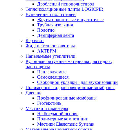
Дробленый пенополистирол
Теплоизоляционные плиты LOGICPIR
Вспененный полиэтилен
Жгуты полнотелые и пустотелые
Трубная изоляция
Полотно
Демпферная лента
Керамзит
Жидкие теплоизоляторы
АКТЕРМ
Напыляемые утеплители
Рулонные битумные материалы для гидро-,
парозащиты
Наплавляемые
Самоклеящиеся
Свободной укладки - для звукоизоляции
Полимерные гидроизоляционные мембраны
Дренаж
Профилированные мембраны
Геотекстиль
Мастики и праймеры
На битумной основе
Полимерные композиции
Мастики Elastomeric Systems
Материалы на цементной основе