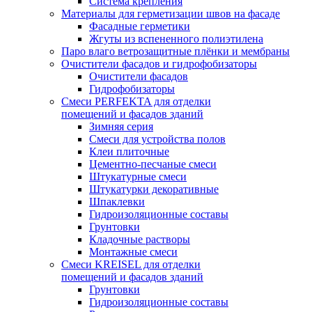
Система крепления
Материалы для герметизации швов на фасаде
Фасадные герметики
Жгуты из вспененного полиэтилена
Паро влаго ветрозащитные плёнки и мембраны
Очистители фасадов и гидрофобизаторы
Очистители фасадов
Гидрофобизаторы
Смеси PERFEKTA для отделки
помещений и фасадов зданий
Зимняя серия
Смеси для устройства полов
Клеи плиточные
Цементно-песчаные смеси
Штукатурные смеси
Штукатурки декоративные
Шпаклевки
Гидроизоляционные составы
Грунтовки
Кладочные растворы
Монтажные смеси
Смеси KREISEL для отделки
помещений и фасадов зданий
Грунтовки
Гидроизоляционные составы