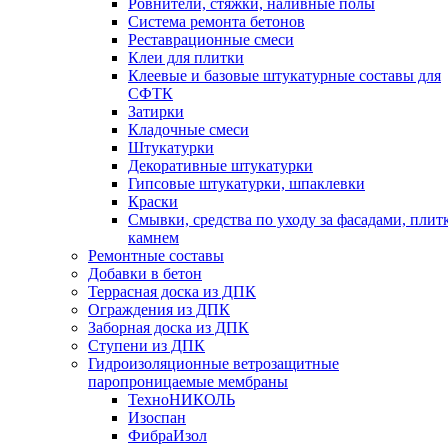
Ровнители, стяжки, наливные полы
Cистема ремонта бетонов
Реставрационные смеси
Клеи для плитки
Клеевые и базовые штукатурные составы для
СФТК
Затирки
Кладочные смеси
Штукатурки
Декоративные штукатурки
Гипсовые штукатурки, шпаклевки
Краски
Смывки, средства по уходу за фасадами, плит
камнем
Ремонтные составы
Добавки в бетон
Террасная доска из ДПК
Ограждения из ДПК
Заборная доска из ДПК
Ступени из ДПК
Гидроизоляционные ветрозащитные
паропроницаемые мембраны
ТехноНИКОЛЬ
Изоспан
ФибраИзол