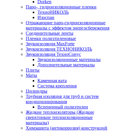
Dorken
Паро-, гидроизоляционные пленки
ТехноНИКОЛЬ
Изоспан
Отражающие паро-гидроизоляционные
материалы с эффектом энергосбережения
Соединительные ленты
Пленки полиэтиленовые
Звукоизоляция MaxForte
Звукоизоляция ТЕХНОНИКОЛЬ
Звукоизоляция ТехноСонус
Звукоизоляционные материалы
Дополнительные материалы
Плиты
Маты
Каменная вата
Система крепления
Цилиндры
Трубная изоляция для труб и систем
кондиционирования
Вспененный полиэтилен
Жидкие теплоизоляторы (Жидкие
сверхтонкие теплоизоляционные
материалы)
Химзащита (антикоррозия) конструкций