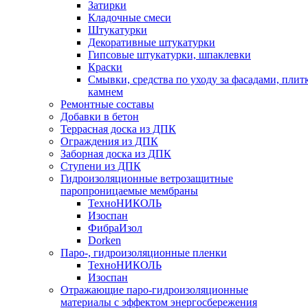
Затирки
Кладочные смеси
Штукатурки
Декоративные штукатурки
Гипсовые штукатурки, шпаклевки
Краски
Смывки, средства по уходу за фасадами, плит
камнем
Ремонтные составы
Добавки в бетон
Террасная доска из ДПК
Ограждения из ДПК
Заборная доска из ДПК
Ступени из ДПК
Гидроизоляционные ветрозащитные
паропроницаемые мембраны
ТехноНИКОЛЬ
Изоспан
ФибраИзол
Dorken
Паро-, гидроизоляционные пленки
ТехноНИКОЛЬ
Изоспан
Отражающие паро-гидроизоляционные
материалы с эффектом энергосбережения