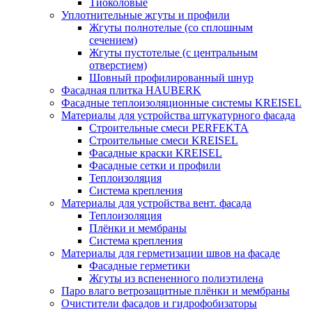
Тиоколовые
Уплотнительные жгуты и профили
Жгуты полнотелые (со сплошным
сечением)
Жгуты пустотелые (с центральным
отверстием)
Шовный профилированный шнур
Фасадная плитка HAUBERK
Фасадные теплоизоляционные системы KREISEL
Материалы для устройства штукатурного фасада
Строительные смеси PERFEKTA
Строительные смеси KREISEL
Фасадные краски KREISEL
Фасадные сетки и профили
Теплоизоляция
Система крепления
Материалы для устройства вент. фасада
Теплоизоляция
Плёнки и мембраны
Система крепления
Материалы для герметизации швов на фасаде
Фасадные герметики
Жгуты из вспененного полиэтилена
Паро влаго ветрозащитные плёнки и мембраны
Очистители фасадов и гидрофобизаторы