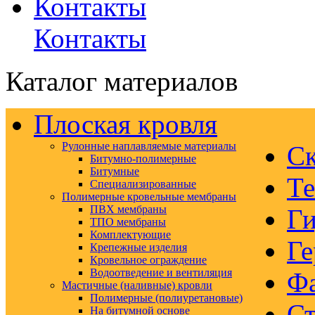
Контакты
Каталог материалов
Плоская кровля
Рулонные наплавляемые материалы
Ск
Битумно-полимерные
Битумные
Те
Специализированные
Полимерные кровельные мембраны
ПВХ мембраны
Ги
ТПО мембраны
Комплектующие
Ге
Крепежные изделия
Кровельное ограждение
Водоотведение и вентиляция
Ф
Мастичные (наливные) кровли
Полимерные (полиуретановые)
Ст
На битумной основе