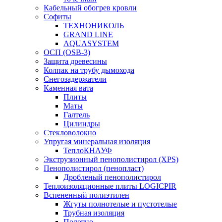
Кабельный обогрев кровли
Софиты
ТЕХНОНИКОЛЬ
GRAND LINE
AQUASYSTEM
ОСП (OSB-3)
Защита древесины
Колпак на трубу дымохода
Снегозадержатели
Каменная вата
Плиты
Маты
Галтель
Цилиндры
Стекловолокно
Упругая минеральная изоляция
ТеплоКНАУФ
Экструзионный пенополистирол (XPS)
Пенополистирол (пенопласт)
Дробленый пенополистирол
Теплоизоляционные плиты LOGICPIR
Вспененный полиэтилен
Жгуты полнотелые и пустотелые
Трубная изоляция
Полотно