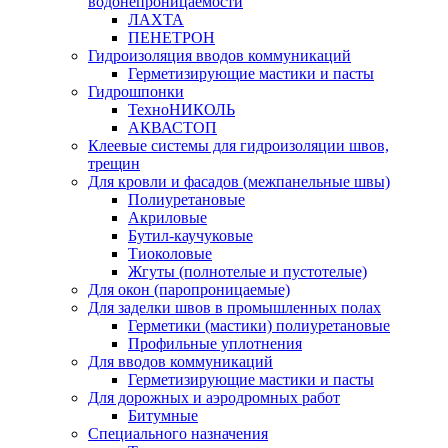
водонепроницаемости
ЛАХТА
ПЕНЕТРОН
Гидроизоляция вводов коммуникаций
Герметизирующие мастики и пасты
Гидрошпонки
ТехноНИКОЛЬ
АКВАСТОП
Клеевые системы для гидроизоляции швов,
трещин
Для кровли и фасадов (межпанельные швы)
Полиуретановые
Акриловые
Бутил-каучуковые
Тиоколовые
Жгуты (полнотелые и пустотелые)
Для окон (паропроницаемые)
Для заделки швов в промышленных полах
Герметики (мастики) полиуретановые
Профильные уплотнения
Для вводов коммуникаций
Герметизирующие мастики и пасты
Для дорожных и аэродромных работ
Битумные
Специального назначения