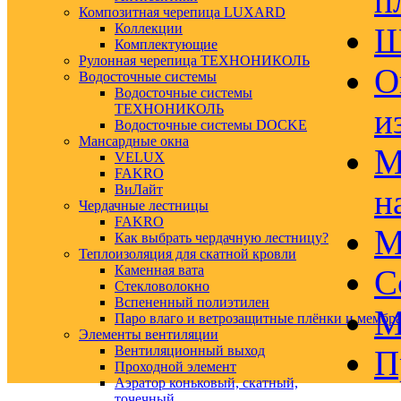
п
Композитная черепица LUXARD
Коллекции
Ш
Комплектующие
Рулонная черепица ТЕХНОНИКОЛЬ
О
Водосточные системы
Водосточные системы
ТЕХНОНИКОЛЬ
и
Водосточные системы DOCKE
Мансардные окна
М
VELUX
FAKRO
ВиЛайт
н
Чердачные лестницы
FAKRO
М
Как выбрать чердачную лестницу?
Теплоизоляция для скатной кровли
Каменная вата
С
Стекловолокно
Вспененный полиэтилен
М
Паро влаго и ветрозащитные плёнки и мембр
Элементы вентиляции
Вентиляционный выход
П
Проходной элемент
Аэратор коньковый, скатный,
точечный