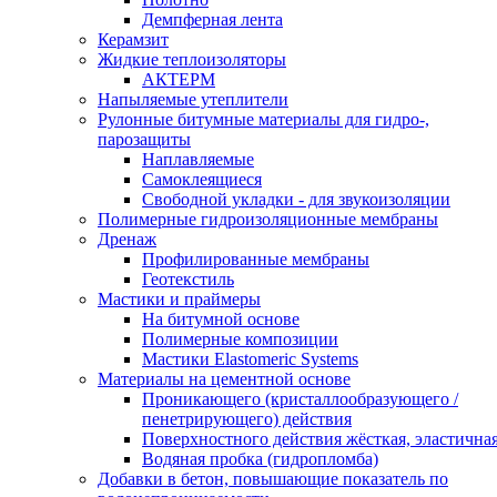
Демпферная лента
Керамзит
Жидкие теплоизоляторы
АКТЕРМ
Напыляемые утеплители
Рулонные битумные материалы для гидро-,
парозащиты
Наплавляемые
Самоклеящиеся
Свободной укладки - для звукоизоляции
Полимерные гидроизоляционные мембраны
Дренаж
Профилированные мембраны
Геотекстиль
Мастики и праймеры
На битумной основе
Полимерные композиции
Мастики Elastomeric Systems
Материалы на цементной основе
Проникающего (кристаллообразующего /
пенетрирующего) действия
Поверхностного действия жёсткая, эластична
Водяная пробка (гидропломба)
Добавки в бетон, повышающие показатель по