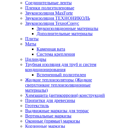
Соединительные ленты
Пленки полиэтиленовые
Звукоизоляция MaxForte
Звукоизоляция ТЕХНОНИКОЛЬ
Звукоизоляция ТехноСонус
Звукоизоляционные материалы
Дополнительные материалы
Плиты
Маты
Каменная вата
Система крепления
Цилиндры
Трубная изоляция для труб и систем
кондиционирования
Вспененный полиэтилен
Жидкие теплоизоляторы (Жидкие
сверхтонкие теплоизоляционные
материалы)
Химзащита (антикоррозия) конструкций
Пропитки для древесины
Геотекстиль
Выдвижные маркизы для террас
Вертикальные маркизы
Оконные (прямые) маркизы
Корзинные маркизы