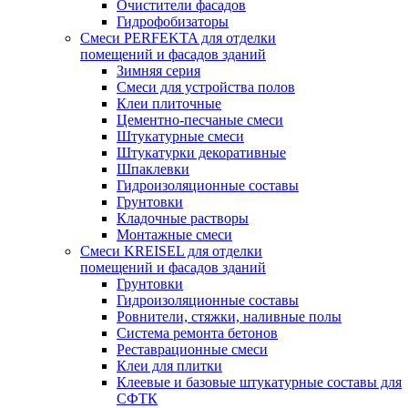
Очистители фасадов
Гидрофобизаторы
Смеси PERFEKTA для отделки
помещений и фасадов зданий
Зимняя серия
Смеси для устройства полов
Клеи плиточные
Цементно-песчаные смеси
Штукатурные смеси
Штукатурки декоративные
Шпаклевки
Гидроизоляционные составы
Грунтовки
Кладочные растворы
Монтажные смеси
Смеси KREISEL для отделки
помещений и фасадов зданий
Грунтовки
Гидроизоляционные составы
Ровнители, стяжки, наливные полы
Cистема ремонта бетонов
Реставрационные смеси
Клеи для плитки
Клеевые и базовые штукатурные составы для
СФТК