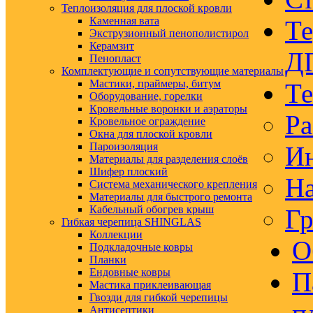
Теплоизоляция для плоской кровли
Каменная вата
Те
Экструзионный пенополистирол
Керамзит
Д
Пенопласт
Комплектующие и сопутствующие материалы
Мастики, праймеры, битум
Те
Оборудование, горелки
Кровельные воронки и аэраторы
Ра
Кровельное ограждение
Окна для плоской кровли
Пароизоляция
Ин
Материалы для разделения слоёв
Шифер плоский
На
Система механического крепления
Материалы для быстрого ремонта
Кабельный обогрев крыш
Гр
Гибкая черепица SHINGLAS
Коллекции
О
Подкладочные ковры
Планки
Ендовные ковры
П
Мастика приклеивающая
Гвозди для гибкой черепицы
Антисептики