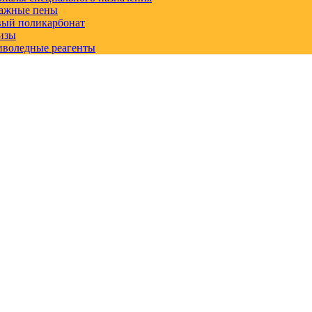
ажные пены
вый поликарбонат
изы
иволедные реагенты