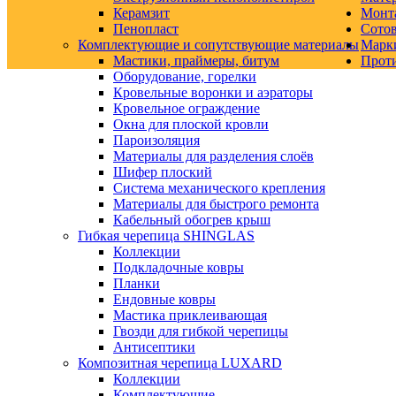
Керамзит
Монт
Пенопласт
Сото
Комплектующие и сопутствующие материалы
Марк
Мастики, праймеры, битум
Прот
Оборудование, горелки
Кровельные воронки и аэраторы
Кровельное ограждение
Окна для плоской кровли
Пароизоляция
Материалы для разделения слоёв
Шифер плоский
Система механического крепления
Материалы для быстрого ремонта
Кабельный обогрев крыш
Гибкая черепица SHINGLAS
Коллекции
Подкладочные ковры
Планки
Ендовные ковры
Мастика приклеивающая
Гвозди для гибкой черепицы
Антисептики
Композитная черепица LUXARD
Коллекции
Комплектующие