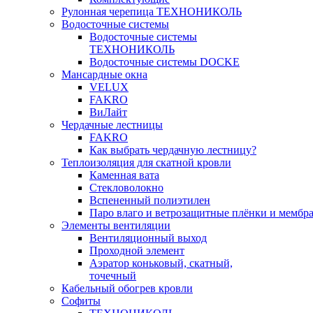
Рулонная черепица ТЕХНОНИКОЛЬ
Водосточные системы
Водосточные системы
ТЕХНОНИКОЛЬ
Водосточные системы DOCKE
Мансардные окна
VELUX
FAKRO
ВиЛайт
Чердачные лестницы
FAKRO
Как выбрать чердачную лестницу?
Теплоизоляция для скатной кровли
Каменная вата
Стекловолокно
Вспененный полиэтилен
Паро влаго и ветрозащитные плёнки и мембр
Элементы вентиляции
Вентиляционный выход
Проходной элемент
Аэратор коньковый, скатный,
точечный
Кабельный обогрев кровли
Софиты