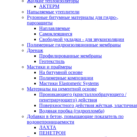
Жидкие теплоизоляторы
АКТЕРМ
Напыляемые утеплители
Рулонные битумные материалы для гидро-,
парозащиты
Наплавляемые
Самоклеящиеся
Свободной укладки - для звукоизоляции
Полимерные гидроизоляционные мембраны
Дренаж
Профилированные мембраны
Геотекстиль
Мастики и праймеры
На битумной основе
Полимерные композиции
Мастики Elastomeric Systems
Материалы на цементной основе
Проникающего (кристаллообразующего /
пенетрирующего) действия
Поверхностного действия жёсткая, эластична
Водяная пробка (гидропломба)
Добавки в бетон, повышающие показатель по
водонепроницаемости
ЛАХТА
ПЕНЕТРОН