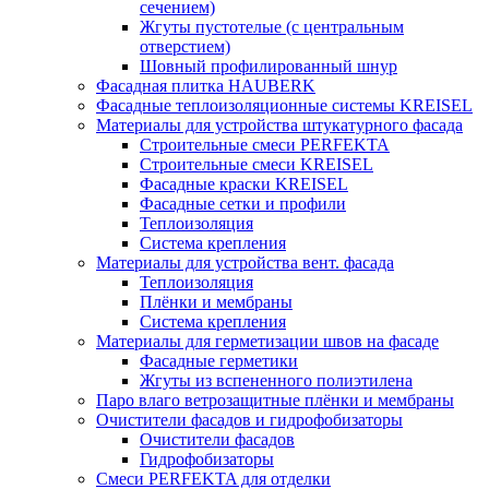
сечением)
Жгуты пустотелые (с центральным
отверстием)
Шовный профилированный шнур
Фасадная плитка HAUBERK
Фасадные теплоизоляционные системы KREISEL
Материалы для устройства штукатурного фасада
Строительные смеси PERFEKTA
Строительные смеси KREISEL
Фасадные краски KREISEL
Фасадные сетки и профили
Теплоизоляция
Система крепления
Материалы для устройства вент. фасада
Теплоизоляция
Плёнки и мембраны
Система крепления
Материалы для герметизации швов на фасаде
Фасадные герметики
Жгуты из вспененного полиэтилена
Паро влаго ветрозащитные плёнки и мембраны
Очистители фасадов и гидрофобизаторы
Очистители фасадов
Гидрофобизаторы
Смеси PERFEKTA для отделки