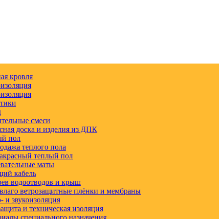
ая кровля
изоляция
изоляция
етики
д
тельные смеси
сная доска и изделия из ДПК
ый пол
одажа теплого пола
акрасный теплый пол
вательные маты
щий кабель
ев водоотводов и крыш
влаго ветрозащитные плёнки и мембраны
 и звукоизоляция
ащита и техническая изоляция
иалы специального назначения