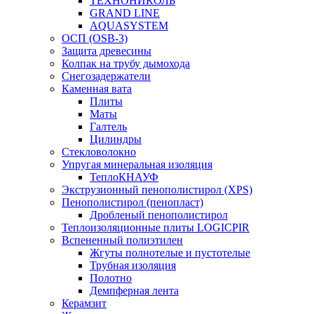
ТЕХНОНИКОЛЬ
GRAND LINE
AQUASYSTEM
ОСП (OSB-3)
Защита древесины
Колпак на трубу дымохода
Снегозадержатели
Каменная вата
Плиты
Маты
Галтель
Цилиндры
Стекловолокно
Упругая минеральная изоляция
ТеплоКНАУФ
Экструзионный пенополистирол (XPS)
Пенополистирол (пенопласт)
Дробленый пенополистирол
Теплоизоляционные плиты LOGICPIR
Вспененный полиэтилен
Жгуты полнотелые и пустотелые
Трубная изоляция
Полотно
Демпферная лента
Керамзит