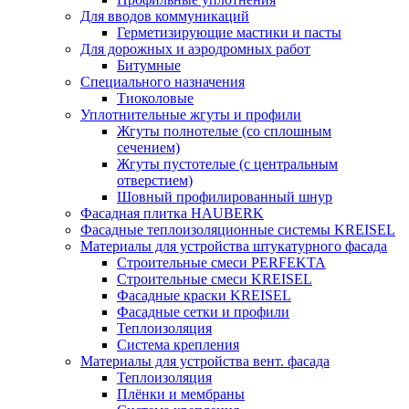
Для вводов коммуникаций
Герметизирующие мастики и пасты
Для дорожных и аэродромных работ
Битумные
Специального назначения
Тиоколовые
Уплотнительные жгуты и профили
Жгуты полнотелые (со сплошным
сечением)
Жгуты пустотелые (с центральным
отверстием)
Шовный профилированный шнур
Фасадная плитка HAUBERK
Фасадные теплоизоляционные системы KREISEL
Материалы для устройства штукатурного фасада
Строительные смеси PERFEKTA
Строительные смеси KREISEL
Фасадные краски KREISEL
Фасадные сетки и профили
Теплоизоляция
Система крепления
Материалы для устройства вент. фасада
Теплоизоляция
Плёнки и мембраны