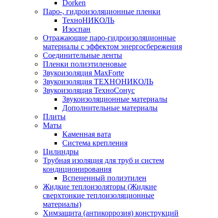
Dorken
Паро-, гидроизоляционные пленки
ТехноНИКОЛЬ
Изоспан
Отражающие паро-гидроизоляционные
материалы с эффектом энергосбережения
Соединительные ленты
Пленки полиэтиленовые
Звукоизоляция MaxForte
Звукоизоляция ТЕХНОНИКОЛЬ
Звукоизоляция ТехноСонус
Звукоизоляционные материалы
Дополнительные материалы
Плиты
Маты
Каменная вата
Система крепления
Цилиндры
Трубная изоляция для труб и систем
кондиционирования
Вспененный полиэтилен
Жидкие теплоизоляторы (Жидкие
сверхтонкие теплоизоляционные
материалы)
Химзащита (антикоррозия) конструкций