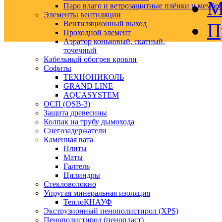
М
Паро влаго и ветрозащитные плёнки и мембр
Элементы вентиляции
Вентиляционный выход
П
Проходной элемент
Аэратор коньковый, скатный,
точечный
Кабельный обогрев кровли
Софиты
ТЕХНОНИКОЛЬ
GRAND LINE
AQUASYSTEM
ОСП (OSB-3)
Защита древесины
Колпак на трубу дымохода
Снегозадержатели
Каменная вата
Плиты
Маты
Галтель
Цилиндры
Стекловолокно
Упругая минеральная изоляция
ТеплоКНАУФ
Экструзионный пенополистирол (XPS)
Пенополистирол (пенопласт)