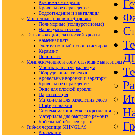
Ге
Крепежные изделия
Кровельное ограждение
Водоотведение и вентиляция
Ф
Мастичные (наливные) кровли
Полимерные (полиуретановые)
Ст
На битумной основе
Теплоизоляция для плоской кровли
Каменная вата
Те
Экструзионный пенополистирол
Керамзит
Д
Пенопласт
Комплектующие и сопутствующие материалы
Мастики, праймеры, битум
Те
Оборудование, горелки
Кровельные воронки и аэраторы
Ра
Кровельное ограждение
Окна для плоской кровли
Пароизоляция
Ин
Материалы для разделения слоёв
Шифер плоский
На
Система механического крепления
Материалы для быстрого ремонта
Кабельный обогрев крыш
Гр
Гибкая черепица SHINGLAS
Коллекции