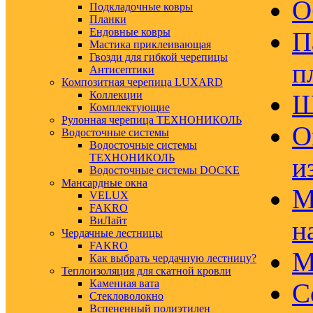
О
Подкладочные ковры
Планки
Ендовные ковры
П
Мастика приклеивающая
Гвозди для гибкой черепицы
п
Антисептики
Композитная черепица LUXARD
Коллекции
Ш
Комплектующие
Рулонная черепица ТЕХНОНИКОЛЬ
О
Водосточные системы
Водосточные системы
ТЕХНОНИКОЛЬ
и
Водосточные системы DOCKE
Мансардные окна
М
VELUX
FAKRO
ВиЛайт
н
Чердачные лестницы
FAKRO
М
Как выбрать чердачную лестницу?
Теплоизоляция для скатной кровли
Каменная вата
С
Стекловолокно
Вспененный полиэтилен