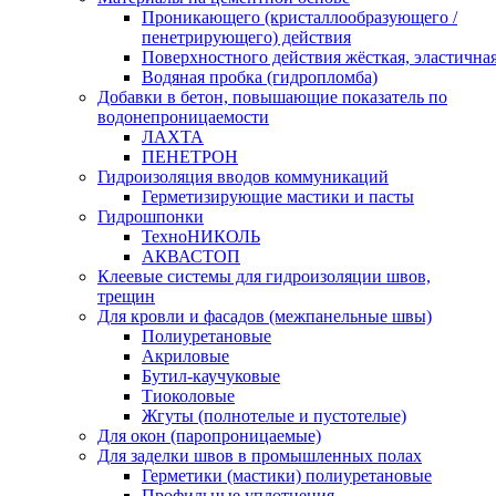
Проникающего (кристаллообразующего /
пенетрирующего) действия
Поверхностного действия жёсткая, эластична
Водяная пробка (гидропломба)
Добавки в бетон, повышающие показатель по
водонепроницаемости
ЛАХТА
ПЕНЕТРОН
Гидроизоляция вводов коммуникаций
Герметизирующие мастики и пасты
Гидрошпонки
ТехноНИКОЛЬ
АКВАСТОП
Клеевые системы для гидроизоляции швов,
трещин
Для кровли и фасадов (межпанельные швы)
Полиуретановые
Акриловые
Бутил-каучуковые
Тиоколовые
Жгуты (полнотелые и пустотелые)
Для окон (паропроницаемые)
Для заделки швов в промышленных полах
Герметики (мастики) полиуретановые
Профильные уплотнения