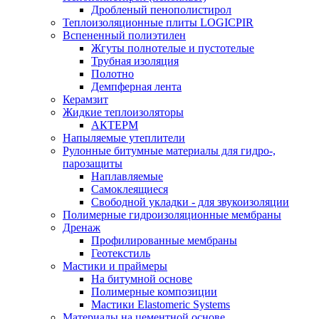
Дробленый пенополистирол
Теплоизоляционные плиты LOGICPIR
Вспененный полиэтилен
Жгуты полнотелые и пустотелые
Трубная изоляция
Полотно
Демпферная лента
Керамзит
Жидкие теплоизоляторы
АКТЕРМ
Напыляемые утеплители
Рулонные битумные материалы для гидро-,
парозащиты
Наплавляемые
Самоклеящиеся
Свободной укладки - для звукоизоляции
Полимерные гидроизоляционные мембраны
Дренаж
Профилированные мембраны
Геотекстиль
Мастики и праймеры
На битумной основе
Полимерные композиции
Мастики Elastomeric Systems
Материалы на цементной основе