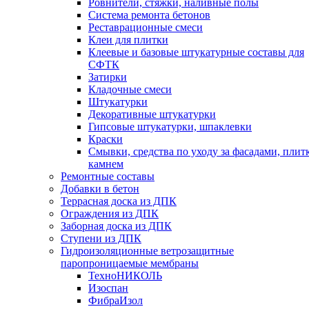
Ровнители, стяжки, наливные полы
Cистема ремонта бетонов
Реставрационные смеси
Клеи для плитки
Клеевые и базовые штукатурные составы для
СФТК
Затирки
Кладочные смеси
Штукатурки
Декоративные штукатурки
Гипсовые штукатурки, шпаклевки
Краски
Смывки, средства по уходу за фасадами, плит
камнем
Ремонтные составы
Добавки в бетон
Террасная доска из ДПК
Ограждения из ДПК
Заборная доска из ДПК
Ступени из ДПК
Гидроизоляционные ветрозащитные
паропроницаемые мембраны
ТехноНИКОЛЬ
Изоспан
ФибраИзол