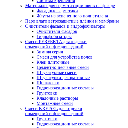
Система крепления
Материалы для герметизации швов на фасаде
Фасадные герметики
Жгуты из вспененного полиэтилена
Паро влаго ветрозащитные плёнки и мембраны
Очистители фасадов и гидрофобизаторы
Очистители фасадов
Гидрофобизаторы
Смеси PERFEKTA для отделки
помещений и фасадов зданий
Зимняя серия
Смеси для устройства полов
Клеи плиточные
Цементно-песчаные смеси
Штукатурные смеси
Штукатурки декоративные
Шпаклевки
Гидроизоляционные составы
Грунтовки
Кладочные растворы
Монтажные смеси
Смеси KREISEL для отделки
помещений и фасадов зданий
Грунтовки
Гидроизоляционные составы