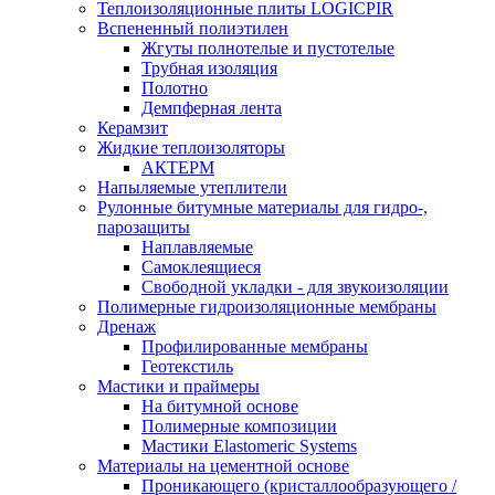
Теплоизоляционные плиты LOGICPIR
Вспененный полиэтилен
Жгуты полнотелые и пустотелые
Трубная изоляция
Полотно
Демпферная лента
Керамзит
Жидкие теплоизоляторы
АКТЕРМ
Напыляемые утеплители
Рулонные битумные материалы для гидро-,
парозащиты
Наплавляемые
Самоклеящиеся
Свободной укладки - для звукоизоляции
Полимерные гидроизоляционные мембраны
Дренаж
Профилированные мембраны
Геотекстиль
Мастики и праймеры
На битумной основе
Полимерные композиции
Мастики Elastomeric Systems
Материалы на цементной основе
Проникающего (кристаллообразующего /