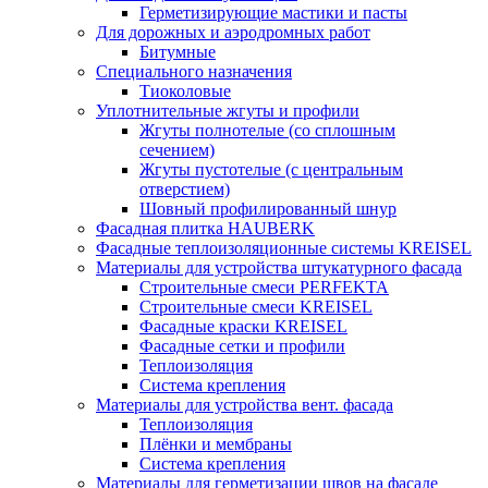
Герметизирующие мастики и пасты
Для дорожных и аэродромных работ
Битумные
Специального назначения
Тиоколовые
Уплотнительные жгуты и профили
Жгуты полнотелые (со сплошным
сечением)
Жгуты пустотелые (с центральным
отверстием)
Шовный профилированный шнур
Фасадная плитка HAUBERK
Фасадные теплоизоляционные системы KREISEL
Материалы для устройства штукатурного фасада
Строительные смеси PERFEKTA
Строительные смеси KREISEL
Фасадные краски KREISEL
Фасадные сетки и профили
Теплоизоляция
Система крепления
Материалы для устройства вент. фасада
Теплоизоляция
Плёнки и мембраны
Система крепления
Материалы для герметизации швов на фасаде