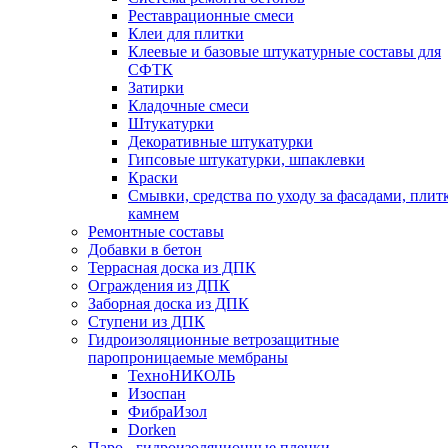
Реставрационные смеси
Клеи для плитки
Клеевые и базовые штукатурные составы для
СФТК
Затирки
Кладочные смеси
Штукатурки
Декоративные штукатурки
Гипсовые штукатурки, шпаклевки
Краски
Смывки, средства по уходу за фасадами, плит
камнем
Ремонтные составы
Добавки в бетон
Террасная доска из ДПК
Ограждения из ДПК
Заборная доска из ДПК
Ступени из ДПК
Гидроизоляционные ветрозащитные
паропроницаемые мембраны
ТехноНИКОЛЬ
Изоспан
ФибраИзол
Dorken
Паро-, гидроизоляционные пленки