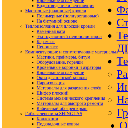
Кровельное ограждение
Водоотведение и вентиляция
Ф
Мастичные (наливные) кровли
Полимерные (полиуретановые)
Ст
На битумной основе
Теплоизоляция для плоской кровли
Каменная вата
Те
Экструзионный пенополистирол
Керамзит
Д
Пенопласт
Комплектующие и сопутствующие материалы
Мастики, праймеры, битум
Те
Оборудование, горелки
Кровельные воронки и аэраторы
Ра
Кровельное ограждение
Окна для плоской кровли
Пароизоляция
Ин
Материалы для разделения слоёв
Шифер плоский
На
Система механического крепления
Материалы для быстрого ремонта
Кабельный обогрев крыш
Гр
Гибкая черепица SHINGLAS
Коллекции
О
Подкладочные ковры