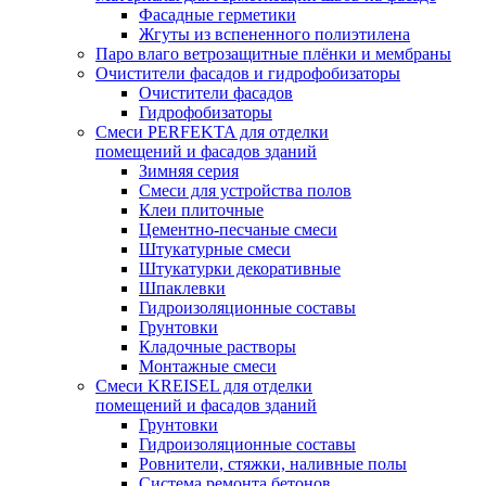
Фасадные герметики
Жгуты из вспененного полиэтилена
Паро влаго ветрозащитные плёнки и мембраны
Очистители фасадов и гидрофобизаторы
Очистители фасадов
Гидрофобизаторы
Смеси PERFEKTA для отделки
помещений и фасадов зданий
Зимняя серия
Смеси для устройства полов
Клеи плиточные
Цементно-песчаные смеси
Штукатурные смеси
Штукатурки декоративные
Шпаклевки
Гидроизоляционные составы
Грунтовки
Кладочные растворы
Монтажные смеси
Смеси KREISEL для отделки
помещений и фасадов зданий
Грунтовки
Гидроизоляционные составы
Ровнители, стяжки, наливные полы
Cистема ремонта бетонов