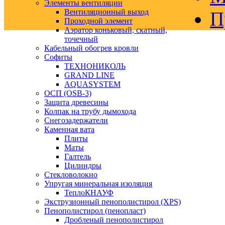
Элементы вентиляции
Вентиляционный выход
П
Проходной элемент
Аэратор коньковый, скатный,
точечный
Кабельный обогрев кровли
Софиты
ТЕХНОНИКОЛЬ
GRAND LINE
AQUASYSTEM
ОСП (OSB-3)
Защита древесины
Колпак на трубу дымохода
Снегозадержатели
Каменная вата
Плиты
Маты
Галтель
Цилиндры
Стекловолокно
Упругая минеральная изоляция
ТеплоКНАУФ
Экструзионный пенополистирол (XPS)
Пенополистирол (пенопласт)
Дробленый пенополистирол