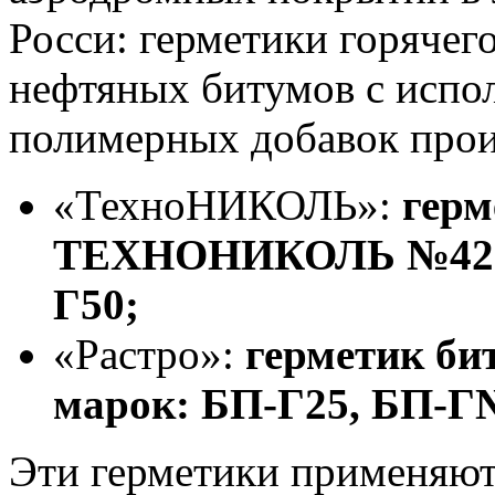
Росси: герметики горячег
нефтяных битумов с испо
полимерных добавок прои
«ТехноНИКОЛЬ»:
герм
ТЕХНОНИКОЛЬ №42 ма
Г50;
«Растро»:
герметик б
марок: БП-Г25, БП-Г
Эти герметики применяют