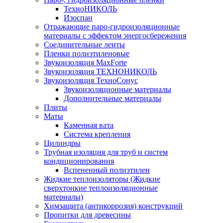
ТехноНИКОЛЬ
Изоспан
Отражающие паро-гидроизоляционные
материалы с эффектом энергосбережения
Соединительные ленты
Пленки полиэтиленовые
Звукоизоляция MaxForte
Звукоизоляция ТЕХНОНИКОЛЬ
Звукоизоляция ТехноСонус
Звукоизоляционные материалы
Дополнительные материалы
Плиты
Маты
Каменная вата
Система крепления
Цилиндры
Трубная изоляция для труб и систем
кондиционирования
Вспененный полиэтилен
Жидкие теплоизоляторы (Жидкие
сверхтонкие теплоизоляционные
материалы)
Химзащита (антикоррозия) конструкций
Пропитки для древесины