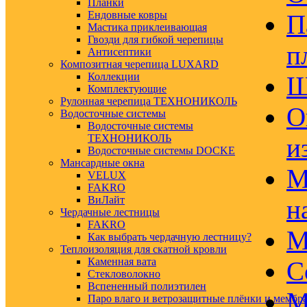
Планки
Ендовные ковры
П
Мастика приклеивающая
Гвозди для гибкой черепицы
п
Антисептики
Композитная черепица LUXARD
Коллекции
Ш
Комплектующие
Рулонная черепица ТЕХНОНИКОЛЬ
О
Водосточные системы
Водосточные системы
ТЕХНОНИКОЛЬ
и
Водосточные системы DOCKE
Мансардные окна
М
VELUX
FAKRO
ВиЛайт
н
Чердачные лестницы
FAKRO
М
Как выбрать чердачную лестницу?
Теплоизоляция для скатной кровли
Каменная вата
С
Стекловолокно
Вспененный полиэтилен
М
Паро влаго и ветрозащитные плёнки и мембр