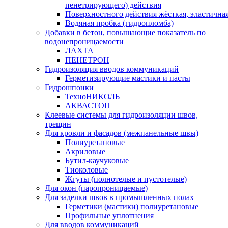
пенетрирующего) действия
Поверхностного действия жёсткая, эластична
Водяная пробка (гидропломба)
Добавки в бетон, повышающие показатель по
водонепроницаемости
ЛАХТА
ПЕНЕТРОН
Гидроизоляция вводов коммуникаций
Герметизирующие мастики и пасты
Гидрошпонки
ТехноНИКОЛЬ
АКВАСТОП
Клеевые системы для гидроизоляции швов,
трещин
Для кровли и фасадов (межпанельные швы)
Полиуретановые
Акриловые
Бутил-каучуковые
Тиоколовые
Жгуты (полнотелые и пустотелые)
Для окон (паропроницаемые)
Для заделки швов в промышленных полах
Герметики (мастики) полиуретановые
Профильные уплотнения
Для вводов коммуникаций