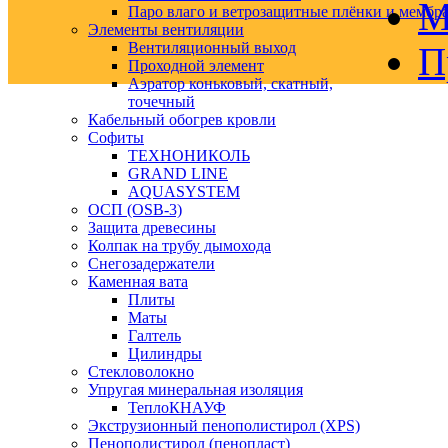
М
Паро влаго и ветрозащитные плёнки и мембр
Элементы вентиляции
Вентиляционный выход
П
Проходной элемент
Аэратор коньковый, скатный,
точечный
Кабельный обогрев кровли
Софиты
ТЕХНОНИКОЛЬ
GRAND LINE
AQUASYSTEM
ОСП (OSB-3)
Защита древесины
Колпак на трубу дымохода
Снегозадержатели
Каменная вата
Плиты
Маты
Галтель
Цилиндры
Стекловолокно
Упругая минеральная изоляция
ТеплоКНАУФ
Экструзионный пенополистирол (XPS)
Пенополистирол (пенопласт)