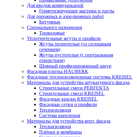
Для вводов коммуникаций
Герметизирующие мастики и пасты
Для дорожных и аэродромных работ
Битумные
Специального назначения
Тиоколовые
Уплотнительные жгуты и профили
Жгуты полнотелые (со сплошным
сечением)
Жгуты пустотелые (с центральным
отверстием)
Шовный профилированный шнур
Фасадная плитка HAUBERK
Фасадные теплоизоляционные системы KREISEL
Материалы для устройства штукатурного фасада
Строительные смеси PERFEKTA
Строительные смеси KREISEL
Фасадные краски KREISEL
Фасадные сетки и профили
Теплоизоляция
Система крепления
Материалы для устройства вент. фасада
Теплоизоляция
Плёнки и мембраны