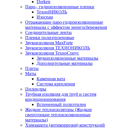
Dorken
Паро-, гидроизоляционные пленки
ТехноНИКОЛЬ
Изоспан
Отражающие паро-гидроизоляционные
материалы с эффектом энергосбережения
Соединительные ленты
Пленки полиэтиленовые
Звукоизоляция MaxForte
Звукоизоляция ТЕХНОНИКОЛЬ
Звукоизоляция ТехноСонус
Звукоизоляционные материалы
Дополнительные материалы
Плиты
Маты
Каменная вата
Система крепления
Цилиндры
Трубная изоляция для труб и систем
кондиционирования
Вспененный полиэтилен
Жидкие теплоизоляторы (Жидкие
сверхтонкие теплоизоляционные
материалы)
Химзащита (антикоррозия) конструкций