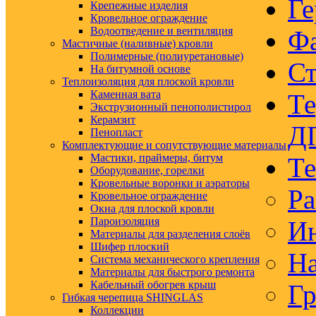
Ге
Крепежные изделия
Кровельное ограждение
Водоотведение и вентиляция
Ф
Мастичные (наливные) кровли
Полимерные (полиуретановые)
Ст
На битумной основе
Теплоизоляция для плоской кровли
Каменная вата
Те
Экструзионный пенополистирол
Керамзит
Д
Пенопласт
Комплектующие и сопутствующие материалы
Мастики, праймеры, битум
Те
Оборудование, горелки
Кровельные воронки и аэраторы
Ра
Кровельное ограждение
Окна для плоской кровли
Пароизоляция
Ин
Материалы для разделения слоёв
Шифер плоский
На
Система механического крепления
Материалы для быстрого ремонта
Кабельный обогрев крыш
Гр
Гибкая черепица SHINGLAS
Коллекции