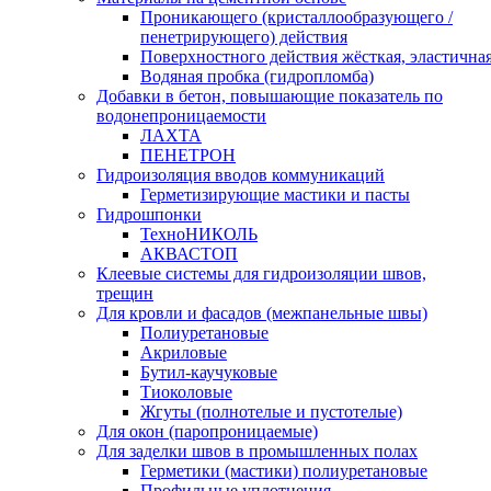
Проникающего (кристаллообразующего /
пенетрирующего) действия
Поверхностного действия жёсткая, эластична
Водяная пробка (гидропломба)
Добавки в бетон, повышающие показатель по
водонепроницаемости
ЛАХТА
ПЕНЕТРОН
Гидроизоляция вводов коммуникаций
Герметизирующие мастики и пасты
Гидрошпонки
ТехноНИКОЛЬ
АКВАСТОП
Клеевые системы для гидроизоляции швов,
трещин
Для кровли и фасадов (межпанельные швы)
Полиуретановые
Акриловые
Бутил-каучуковые
Тиоколовые
Жгуты (полнотелые и пустотелые)
Для окон (паропроницаемые)
Для заделки швов в промышленных полах
Герметики (мастики) полиуретановые
Профильные уплотнения