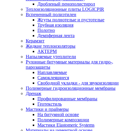
Дробленый пенополистирол
Теплоизоляционные плиты LOGICPIR
Вспененный полиэтилен
Жгуты полнотелые и пустотелые
Трубная изоляция
Полотно
Демпферная лента
Керамзит
Жидкие теплоизоляторы
АКТЕРМ
Напыляемые утеплители
Рулонные битумные материалы для гидро-,
парозащиты
Наплавляемые
Самоклеящиеся
Свободной укладки - для звукоизоляции
Полимерные гидроизоляционные мембраны
Дренаж
Профилированные мембраны
Геотекстиль
Мастики и праймеры
На битумной основе
Полимерные композиции
Мастики Elastomeric Systems
Материалы на цементной основе