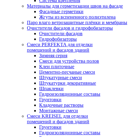
Система крепления
Материалы для герметизации швов на фасаде
Фасадные герметики
Жгуты из вспененного полиэтилена
Паро влаго ветрозащитные плёнки и мембраны
Очистители фасадов и гидрофобизаторы
Очистители фасадов
Гидрофобизаторы
Смеси PERFEKTA для отделки
помещений и фасадов зданий
Зимняя серия
Смеси для устройства полов
Клеи плиточные
Цементно-песчаные смеси
Штукатурные смеси
Штукатурки декоративные
Шпаклевки
Гидроизоляционные составы
Грунтовки
Кладочные растворы
Монтажные смеси
Смеси KREISEL для отделки
помещений и фасадов зданий
Грунтовки
Гидроизоляционные составы