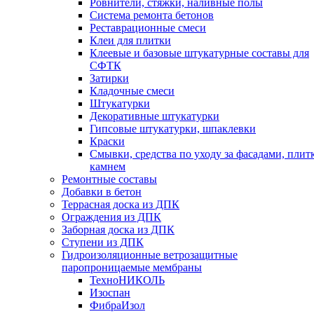
Ровнители, стяжки, наливные полы
Cистема ремонта бетонов
Реставрационные смеси
Клеи для плитки
Клеевые и базовые штукатурные составы для
СФТК
Затирки
Кладочные смеси
Штукатурки
Декоративные штукатурки
Гипсовые штукатурки, шпаклевки
Краски
Смывки, средства по уходу за фасадами, плит
камнем
Ремонтные составы
Добавки в бетон
Террасная доска из ДПК
Ограждения из ДПК
Заборная доска из ДПК
Ступени из ДПК
Гидроизоляционные ветрозащитные
паропроницаемые мембраны
ТехноНИКОЛЬ
Изоспан
ФибраИзол