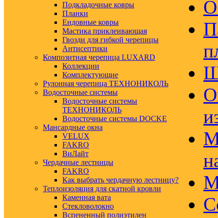
О
Подкладочные ковры
Планки
Ендовные ковры
П
Мастика приклеивающая
Гвозди для гибкой черепицы
п
Антисептики
Композитная черепица LUXARD
Коллекции
Ш
Комплектующие
Рулонная черепица ТЕХНОНИКОЛЬ
О
Водосточные системы
Водосточные системы
ТЕХНОНИКОЛЬ
и
Водосточные системы DOCKE
Мансардные окна
М
VELUX
FAKRO
ВиЛайт
н
Чердачные лестницы
FAKRO
М
Как выбрать чердачную лестницу?
Теплоизоляция для скатной кровли
Каменная вата
С
Стекловолокно
Вспененный полиэтилен