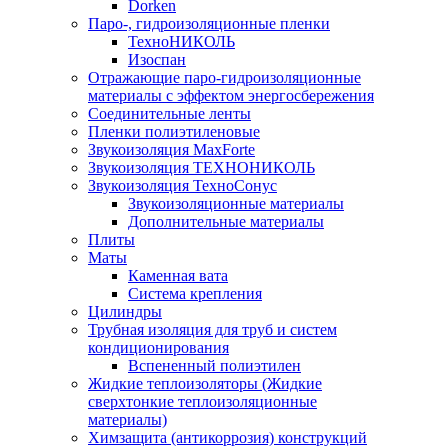
Dorken
Паро-, гидроизоляционные пленки
ТехноНИКОЛЬ
Изоспан
Отражающие паро-гидроизоляционные
материалы с эффектом энергосбережения
Соединительные ленты
Пленки полиэтиленовые
Звукоизоляция MaxForte
Звукоизоляция ТЕХНОНИКОЛЬ
Звукоизоляция ТехноСонус
Звукоизоляционные материалы
Дополнительные материалы
Плиты
Маты
Каменная вата
Система крепления
Цилиндры
Трубная изоляция для труб и систем
кондиционирования
Вспененный полиэтилен
Жидкие теплоизоляторы (Жидкие
сверхтонкие теплоизоляционные
материалы)
Химзащита (антикоррозия) конструкций