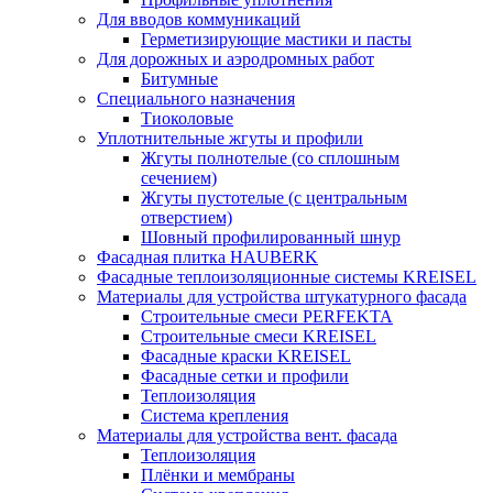
Для вводов коммуникаций
Герметизирующие мастики и пасты
Для дорожных и аэродромных работ
Битумные
Специального назначения
Тиоколовые
Уплотнительные жгуты и профили
Жгуты полнотелые (со сплошным
сечением)
Жгуты пустотелые (с центральным
отверстием)
Шовный профилированный шнур
Фасадная плитка HAUBERK
Фасадные теплоизоляционные системы KREISEL
Материалы для устройства штукатурного фасада
Строительные смеси PERFEKTA
Строительные смеси KREISEL
Фасадные краски KREISEL
Фасадные сетки и профили
Теплоизоляция
Система крепления
Материалы для устройства вент. фасада
Теплоизоляция
Плёнки и мембраны