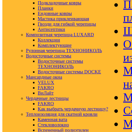
П
Подкладочные ковры
Планки
Ендовные ковры
п
Мастика приклеивающая
Гвозди для гибкой черепицы
Ш
Антисептики
Композитная черепица LUXARD
Коллекции
О
Комплектующие
Рулонная черепица ТЕХНОНИКОЛЬ
и
Водосточные системы
Водосточные системы
ТЕХНОНИКОЛЬ
М
Водосточные системы DOCKE
Мансардные окна
н
VELUX
FAKRO
ВиЛайт
М
Чердачные лестницы
FAKRO
С
Как выбрать чердачную лестницу?
Теплоизоляция для скатной кровли
Каменная вата
М
Стекловолокно
Вспененный полиэтилен