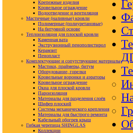
Ге
Крепежные изделия
Кровельное ограждение
Водоотведение и вентиляция
Ф
Мастичные (наливные) кровли
Полимерные (полиуретановые)
Ст
На битумной основе
Теплоизоляция для плоской кровли
Каменная вата
Те
Экструзионный пенополистирол
Керамзит
Д
Пенопласт
Комплектующие и сопутствующие материалы
Мастики, праймеры, битум
Те
Оборудование, горелки
Кровельные воронки и аэраторы
Ин
Кровельное ограждение
Окна для плоской кровли
Пароизоляция
На
Материалы для разделения слоёв
Шифер плоский
Гр
Система механического крепления
Материалы для быстрого ремонта
Кабельный обогрев крыш
Об
Гибкая черепица SHINGLAS
Коллекции