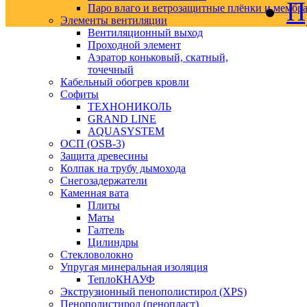
П
Паро влаго и ветрозащитные плёнки и мембр
Элементы вентиляции
Вентиляционный выход
Проходной элемент
Аэратор коньковый, скатный,
точечный
Кабельный обогрев кровли
Софиты
ТЕХНОНИКОЛЬ
GRAND LINE
AQUASYSTEM
ОСП (OSB-3)
Защита древесины
Колпак на трубу дымохода
Снегозадержатели
Каменная вата
Плиты
Маты
Галтель
Цилиндры
Стекловолокно
Упругая минеральная изоляция
ТеплоКНАУФ
Экструзионный пенополистирол (XPS)
Пенополистирол (пенопласт)