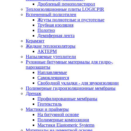
Дробленый пенополистирол
Теплоизоляционные плиты LOGICPIR
Вспененный полиэтилен
Жгуты полнотелые и пустотелые
Трубная изоляция
Полотно
Демпферная лента
Керамзит
Жидкие теплоизоляторы
АКТЕРМ
Напыляемые утеплители
Рулонные битумные материалы для гидро-,
парозащиты
Наплавляемые
Самоклеящиеся
Свободной укладки - для звукоизоляции
Полимерные гидроизоляционные мембраны
Дренаж
Профилированные мембраны
Геотекстиль
Мастики и праймеры
На битумной основе
Полимерные композиции
Мастики Elastomeric Systems
Материалы на цементной основе