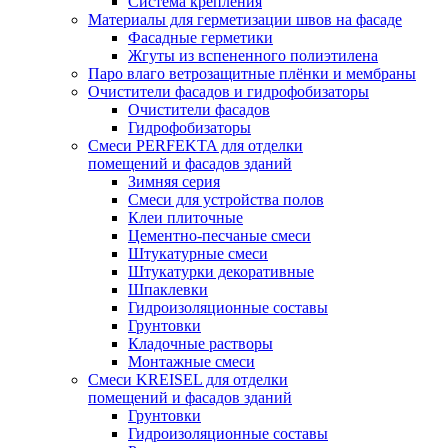
Система крепления
Материалы для герметизации швов на фасаде
Фасадные герметики
Жгуты из вспененного полиэтилена
Паро влаго ветрозащитные плёнки и мембраны
Очистители фасадов и гидрофобизаторы
Очистители фасадов
Гидрофобизаторы
Смеси PERFEKTA для отделки
помещений и фасадов зданий
Зимняя серия
Смеси для устройства полов
Клеи плиточные
Цементно-песчаные смеси
Штукатурные смеси
Штукатурки декоративные
Шпаклевки
Гидроизоляционные составы
Грунтовки
Кладочные растворы
Монтажные смеси
Смеси KREISEL для отделки
помещений и фасадов зданий
Грунтовки
Гидроизоляционные составы