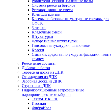
Ровнители, стяжки, наливные полы
Cистема ремонта бетонов
Реставрационные смеси
Клеи для плитки
Клеевые и базовые штукатурные составы для
СФТК
Затирки
Кладочные смеси
Штукатурки
Декоративные штукатурки
Гипсовые штукатурки, шпаклевки
Краски
Смывки, средства по уходу за фасадами, плит
камнем
Ремонтные составы
Добавки в бетон
Террасная доска из ДПК
Ограждения из ДПК
Заборная доска из ДПК
Ступени из ДПК
Гидроизоляционные ветрозащитные
паропроницаемые мембраны
ТехноНИКОЛЬ
Изоспан
ФибраИзол