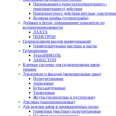
Проникающего (кристаллообразующего /
пенетрирующего) действия
Поверхностного действия жёсткая, эластична
Водяная пробка (гидропломба)
Добавки в бетон, повышающие показатель по
водонепроницаемости
ЛАХТА
ПЕНЕТРОН
Гидроизоляция вводов коммуникаций
Герметизирующие мастики и пасты
Гидрошпонки
ТехноНИКОЛЬ
АКВАСТОП
Клеевые системы для гидроизоляции швов,
трещин
Для кровли и фасадов (межпанельные швы)
Полиуретановые
Акриловые
Бутил-каучуковые
Тиоколовые
Жгуты (полнотелые и пустотелые)
Для окон (паропроницаемые)
Для заделки швов в промышленных полах
Герметики (мастики) полиуретановые
Профильные уплотнения