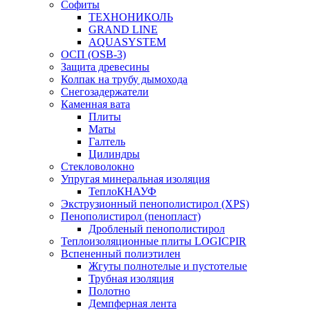
Софиты
ТЕХНОНИКОЛЬ
GRAND LINE
AQUASYSTEM
ОСП (OSB-3)
Защита древесины
Колпак на трубу дымохода
Снегозадержатели
Каменная вата
Плиты
Маты
Галтель
Цилиндры
Стекловолокно
Упругая минеральная изоляция
ТеплоКНАУФ
Экструзионный пенополистирол (XPS)
Пенополистирол (пенопласт)
Дробленый пенополистирол
Теплоизоляционные плиты LOGICPIR
Вспененный полиэтилен
Жгуты полнотелые и пустотелые
Трубная изоляция
Полотно
Демпферная лента