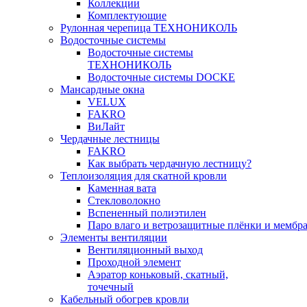
Коллекции
Комплектующие
Рулонная черепица ТЕХНОНИКОЛЬ
Водосточные системы
Водосточные системы
ТЕХНОНИКОЛЬ
Водосточные системы DOCKE
Мансардные окна
VELUX
FAKRO
ВиЛайт
Чердачные лестницы
FAKRO
Как выбрать чердачную лестницу?
Теплоизоляция для скатной кровли
Каменная вата
Стекловолокно
Вспененный полиэтилен
Паро влаго и ветрозащитные плёнки и мембр
Элементы вентиляции
Вентиляционный выход
Проходной элемент
Аэратор коньковый, скатный,
точечный
Кабельный обогрев кровли