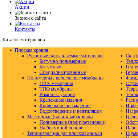
Акции
Звонок с сайта
Контакты
Каталог материалов
Плоская кровля
Рулонные наплавляемые материалы
Скатн
Битумно-полимерные
Тепло
Битумные
Гидро
Специализированные
Герм
Полимерные кровельные мембраны
Фаса
ПВХ мембраны
Строи
ТПО мембраны
Терра
Комплектующие
Тепл
Крепежные изделия
Распр
Кровельное ограждение
Инфр
Водоотведение и вентиляция
Нагре
Мастичные (наливные) кровли
Грею
Полимерные (полиуретановые)
Обогр
На битумной основе
Паро 
Теплоизоляция для плоской кровли
Шумо-