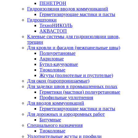
ПЕНЕТРОН
Гидроизоляция вводов коммуникаций
Герметизирующие мастики и пасты
Гидрошпонки
ТехноНИКОЛЬ
АКВАСТОП
Клеевые системы для гидроизоляции швов,
трещин
Для кровли и фасадов (межпанельные швы)
Полиуретановые
Акриловые
Бутил-каучуковые
Тиоколовые
Жгуты (полнотелые и пустотелые)
Для окон (паропроницаемые)
Для заделки швов в промышленных полах
Герметики (мастики) полиуретановые
Профильные уплотнения
Для вводов коммуникаций
Герметизирующие мастики и пасты
Для дорожных и аэродромных работ
Битумные
Специального назначения
Тиоколовые
Уплотнительные жгуты и профили