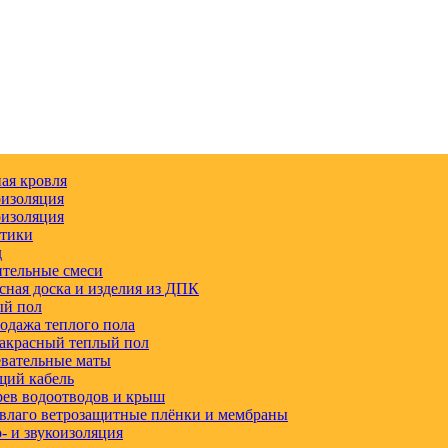
ая кровля
изоляция
изоляция
етики
д
тельные смеси
сная доска и изделия из ДПК
ый пол
одажа теплого пола
акрасный теплый пол
вательные маты
щий кабель
ев водоотводов и крыш
влаго ветрозащитные плёнки и мембраны
 и звукоизоляция