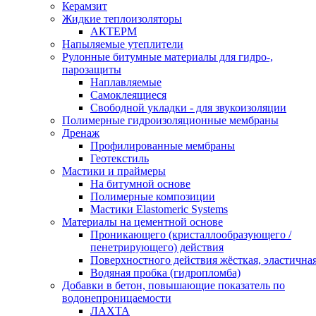
Керамзит
Жидкие теплоизоляторы
АКТЕРМ
Напыляемые утеплители
Рулонные битумные материалы для гидро-,
парозащиты
Наплавляемые
Самоклеящиеся
Свободной укладки - для звукоизоляции
Полимерные гидроизоляционные мембраны
Дренаж
Профилированные мембраны
Геотекстиль
Мастики и праймеры
На битумной основе
Полимерные композиции
Мастики Elastomeric Systems
Материалы на цементной основе
Проникающего (кристаллообразующего /
пенетрирующего) действия
Поверхностного действия жёсткая, эластична
Водяная пробка (гидропломба)
Добавки в бетон, повышающие показатель по
водонепроницаемости
ЛАХТА