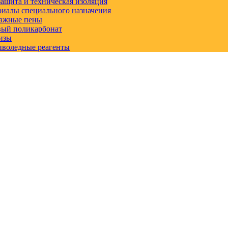
ащита и техническая изоляция
иалы специального назначения
ажные пены
вый поликарбонат
изы
иволедные реагенты