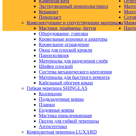
Каменная вата
Огнез
Экструзионный пенополистирол
Матер
Керамзит
Монт
Пенопласт
Сото
Комплектующие и сопутствующие материалы
Марк
Мастики, праймеры, битум
Прот
Оборудование, горелки
Кровельные воронки и аэраторы
Кровельное ограждение
Окна для плоской кровли
Пароизоляция
Материалы для разделения слоёв
Шифер плоский
Система механического крепления
Материалы для быстрого ремонта
Кабельный обогрев крыш
Гибкая черепица SHINGLAS
Коллекции
Подкладочные ковры
Планки
Ендовные ковры
Мастика приклеивающая
Гвозди для гибкой черепицы
Антисептики
Композитная черепица LUXARD