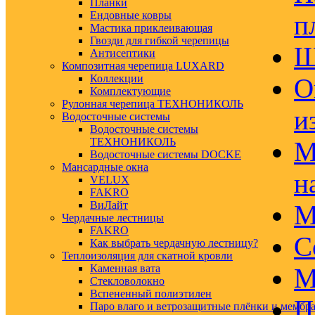
Планки
Ендовные ковры
п
Мастика приклеивающая
Гвозди для гибкой черепицы
Ш
Антисептики
Композитная черепица LUXARD
Коллекции
О
Комплектующие
Рулонная черепица ТЕХНОНИКОЛЬ
и
Водосточные системы
Водосточные системы
ТЕХНОНИКОЛЬ
М
Водосточные системы DOCKE
Мансардные окна
н
VELUX
FAKRO
ВиЛайт
М
Чердачные лестницы
FAKRO
С
Как выбрать чердачную лестницу?
Теплоизоляция для скатной кровли
Каменная вата
М
Стекловолокно
Вспененный полиэтилен
П
Паро влаго и ветрозащитные плёнки и мембр