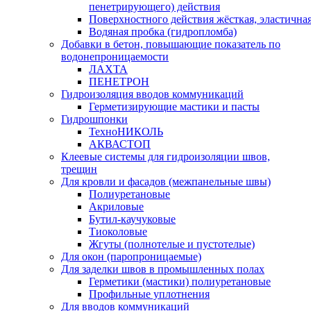
пенетрирующего) действия
Поверхностного действия жёсткая, эластична
Водяная пробка (гидропломба)
Добавки в бетон, повышающие показатель по
водонепроницаемости
ЛАХТА
ПЕНЕТРОН
Гидроизоляция вводов коммуникаций
Герметизирующие мастики и пасты
Гидрошпонки
ТехноНИКОЛЬ
АКВАСТОП
Клеевые системы для гидроизоляции швов,
трещин
Для кровли и фасадов (межпанельные швы)
Полиуретановые
Акриловые
Бутил-каучуковые
Тиоколовые
Жгуты (полнотелые и пустотелые)
Для окон (паропроницаемые)
Для заделки швов в промышленных полах
Герметики (мастики) полиуретановые
Профильные уплотнения
Для вводов коммуникаций