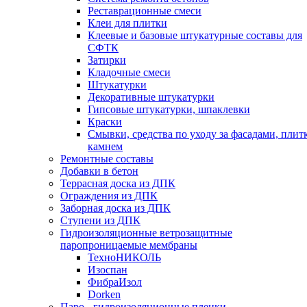
Реставрационные смеси
Клеи для плитки
Клеевые и базовые штукатурные составы для
СФТК
Затирки
Кладочные смеси
Штукатурки
Декоративные штукатурки
Гипсовые штукатурки, шпаклевки
Краски
Смывки, средства по уходу за фасадами, плит
камнем
Ремонтные составы
Добавки в бетон
Террасная доска из ДПК
Ограждения из ДПК
Заборная доска из ДПК
Ступени из ДПК
Гидроизоляционные ветрозащитные
паропроницаемые мембраны
ТехноНИКОЛЬ
Изоспан
ФибраИзол
Dorken
Паро-, гидроизоляционные пленки