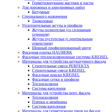
Герметизирующие мастики и пасты
Для дорожных и аэродромных работ
Битумные
Специального назначения
Тиоколовые
Уплотнительные жгуты и профили
Жгуты полнотелые (со сплошным
сечением)
Жгуты пустотелые (с центральным
отверстием)
Шовный профилированный шнур
Фасадная плитка HAUBERK
Фасадные теплоизоляционные системы KREISEL
Материалы для устройства штукатурного фасада
Строительные смеси PERFEKTA
Строительные смеси KREISEL
Фасадные краски KREISEL
Фасадные сетки и профили
Теплоизоляция
Система крепления
Материалы для устройства вент. фасада
Теплоизоляция
Плёнки и мембраны
Система крепления
Материалы для герметизации швов на фасаде