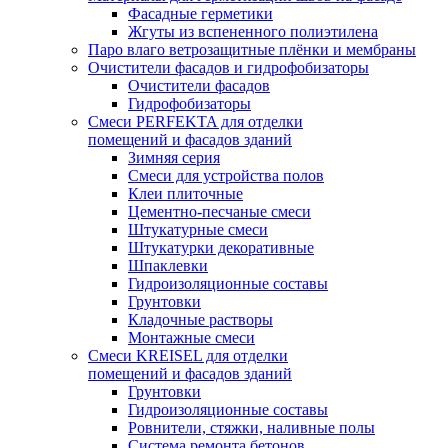
Фасадные герметики
Жгуты из вспененного полиэтилена
Паро влаго ветрозащитные плёнки и мембраны
Очистители фасадов и гидрофобизаторы
Очистители фасадов
Гидрофобизаторы
Смеси PERFEKTA для отделки
помещений и фасадов зданий
Зимняя серия
Смеси для устройства полов
Клеи плиточные
Цементно-песчаные смеси
Штукатурные смеси
Штукатурки декоративные
Шпаклевки
Гидроизоляционные составы
Грунтовки
Кладочные растворы
Монтажные смеси
Смеси KREISEL для отделки
помещений и фасадов зданий
Грунтовки
Гидроизоляционные составы
Ровнители, стяжки, наливные полы
Cистема ремонта бетонов