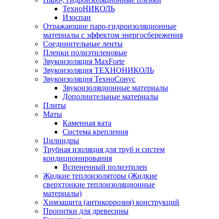
ТехноНИКОЛЬ
Изоспан
Отражающие паро-гидроизоляционные
материалы с эффектом энергосбережения
Соединительные ленты
Пленки полиэтиленовые
Звукоизоляция MaxForte
Звукоизоляция ТЕХНОНИКОЛЬ
Звукоизоляция ТехноСонус
Звукоизоляционные материалы
Дополнительные материалы
Плиты
Маты
Каменная вата
Система крепления
Цилиндры
Трубная изоляция для труб и систем
кондиционирования
Вспененный полиэтилен
Жидкие теплоизоляторы (Жидкие
сверхтонкие теплоизоляционные
материалы)
Химзащита (антикоррозия) конструкций
Пропитки для древесины