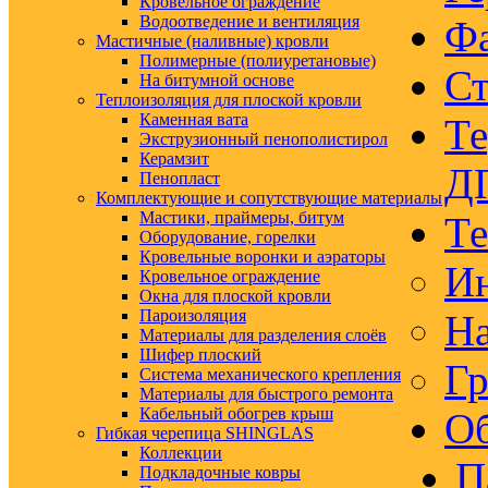
Кровельное ограждение
Водоотведение и вентиляция
Ф
Мастичные (наливные) кровли
Полимерные (полиуретановые)
Ст
На битумной основе
Теплоизоляция для плоской кровли
Каменная вата
Те
Экструзионный пенополистирол
Керамзит
Д
Пенопласт
Комплектующие и сопутствующие материалы
Мастики, праймеры, битум
Те
Оборудование, горелки
Кровельные воронки и аэраторы
Ин
Кровельное ограждение
Окна для плоской кровли
Пароизоляция
На
Материалы для разделения слоёв
Шифер плоский
Гр
Система механического крепления
Материалы для быстрого ремонта
Кабельный обогрев крыш
Об
Гибкая черепица SHINGLAS
Коллекции
П
Подкладочные ковры