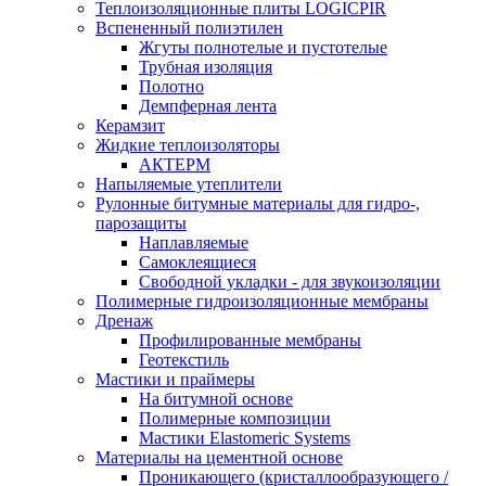
Теплоизоляционные плиты LOGICPIR
Вспененный полиэтилен
Жгуты полнотелые и пустотелые
Трубная изоляция
Полотно
Демпферная лента
Керамзит
Жидкие теплоизоляторы
АКТЕРМ
Напыляемые утеплители
Рулонные битумные материалы для гидро-,
парозащиты
Наплавляемые
Самоклеящиеся
Свободной укладки - для звукоизоляции
Полимерные гидроизоляционные мембраны
Дренаж
Профилированные мембраны
Геотекстиль
Мастики и праймеры
На битумной основе
Полимерные композиции
Мастики Elastomeric Systems
Материалы на цементной основе
Проникающего (кристаллообразующего /