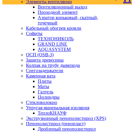
Элементы вентиляции
Вентиляционный выход
Проходной элемент
Аэратор коньковый, скатный,
точечный
Кабельный обогрев кровли
Софиты
ТЕХНОНИКОЛЬ
GRAND LINE
AQUASYSTEM
ОСП (OSB-3)
Защита древесины
Колпак на трубу дымохода
Снегозадержатели
Каменная вата
Плиты
Маты
Галтель
Цилиндры
Стекловолокно
Упругая минеральная изоляция
ТеплоКНАУФ
Экструзионный пенополистирол (XPS)
Пенополистирол (пенопласт)
Дробленый пенополистирол