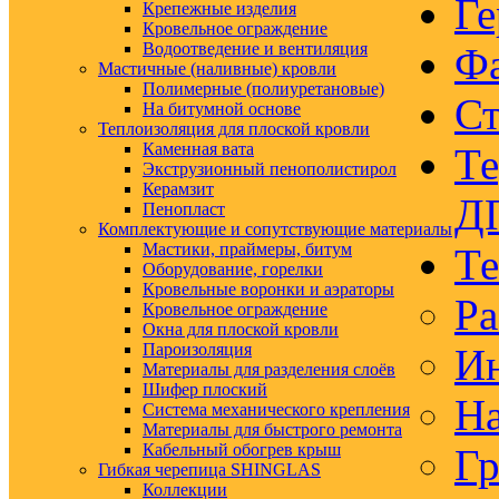
Ге
Крепежные изделия
Кровельное ограждение
Водоотведение и вентиляция
Ф
Мастичные (наливные) кровли
Полимерные (полиуретановые)
Ст
На битумной основе
Теплоизоляция для плоской кровли
Каменная вата
Те
Экструзионный пенополистирол
Керамзит
Д
Пенопласт
Комплектующие и сопутствующие материалы
Мастики, праймеры, битум
Те
Оборудование, горелки
Кровельные воронки и аэраторы
Ра
Кровельное ограждение
Окна для плоской кровли
Пароизоляция
Ин
Материалы для разделения слоёв
Шифер плоский
На
Система механического крепления
Материалы для быстрого ремонта
Кабельный обогрев крыш
Гр
Гибкая черепица SHINGLAS
Коллекции