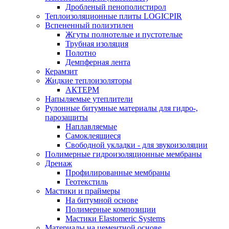
Дробленый пенополистирол
Теплоизоляционные плиты LOGICPIR
Вспененный полиэтилен
Жгуты полнотелые и пустотелые
Трубная изоляция
Полотно
Демпферная лента
Керамзит
Жидкие теплоизоляторы
АКТЕРМ
Напыляемые утеплители
Рулонные битумные материалы для гидро-,
парозащиты
Наплавляемые
Самоклеящиеся
Свободной укладки - для звукоизоляции
Полимерные гидроизоляционные мембраны
Дренаж
Профилированные мембраны
Геотекстиль
Мастики и праймеры
На битумной основе
Полимерные композиции
Мастики Elastomeric Systems
Материалы на цементной основе