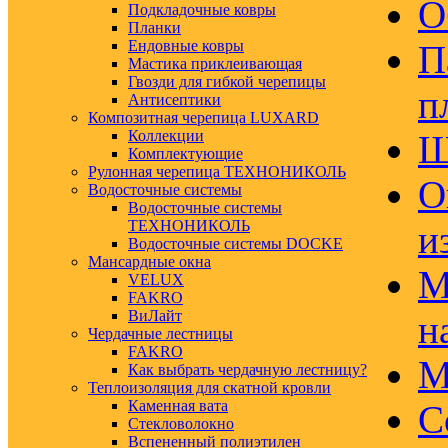
О
Подкладочные ковры
Планки
Ендовные ковры
П
Мастика приклеивающая
Гвозди для гибкой черепицы
п
Антисептики
Композитная черепица LUXARD
Коллекции
Ш
Комплектующие
Рулонная черепица ТЕХНОНИКОЛЬ
О
Водосточные системы
Водосточные системы
ТЕХНОНИКОЛЬ
и
Водосточные системы DOCKE
Мансардные окна
М
VELUX
FAKRO
ВиЛайт
н
Чердачные лестницы
FAKRO
М
Как выбрать чердачную лестницу?
Теплоизоляция для скатной кровли
Каменная вата
С
Стекловолокно
Вспененный полиэтилен