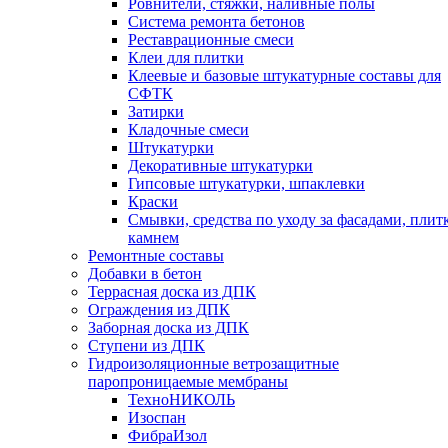
Ровнители, стяжки, наливные полы
Cистема ремонта бетонов
Реставрационные смеси
Клеи для плитки
Клеевые и базовые штукатурные составы для
СФТК
Затирки
Кладочные смеси
Штукатурки
Декоративные штукатурки
Гипсовые штукатурки, шпаклевки
Краски
Смывки, средства по уходу за фасадами, плит
камнем
Ремонтные составы
Добавки в бетон
Террасная доска из ДПК
Ограждения из ДПК
Заборная доска из ДПК
Ступени из ДПК
Гидроизоляционные ветрозащитные
паропроницаемые мембраны
ТехноНИКОЛЬ
Изоспан
ФибраИзол