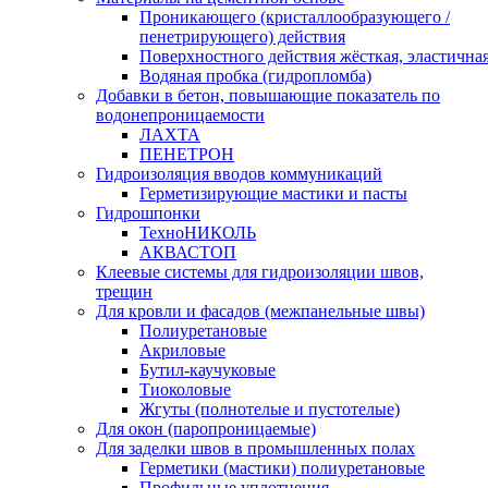
Проникающего (кристаллообразующего /
пенетрирующего) действия
Поверхностного действия жёсткая, эластична
Водяная пробка (гидропломба)
Добавки в бетон, повышающие показатель по
водонепроницаемости
ЛАХТА
ПЕНЕТРОН
Гидроизоляция вводов коммуникаций
Герметизирующие мастики и пасты
Гидрошпонки
ТехноНИКОЛЬ
АКВАСТОП
Клеевые системы для гидроизоляции швов,
трещин
Для кровли и фасадов (межпанельные швы)
Полиуретановые
Акриловые
Бутил-каучуковые
Тиоколовые
Жгуты (полнотелые и пустотелые)
Для окон (паропроницаемые)
Для заделки швов в промышленных полах
Герметики (мастики) полиуретановые
Профильные уплотнения