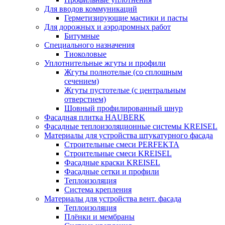
Для вводов коммуникаций
Герметизирующие мастики и пасты
Для дорожных и аэродромных работ
Битумные
Специального назначения
Тиоколовые
Уплотнительные жгуты и профили
Жгуты полнотелые (со сплошным
сечением)
Жгуты пустотелые (с центральным
отверстием)
Шовный профилированный шнур
Фасадная плитка HAUBERK
Фасадные теплоизоляционные системы KREISEL
Материалы для устройства штукатурного фасада
Строительные смеси PERFEKTA
Строительные смеси KREISEL
Фасадные краски KREISEL
Фасадные сетки и профили
Теплоизоляция
Система крепления
Материалы для устройства вент. фасада
Теплоизоляция
Плёнки и мембраны