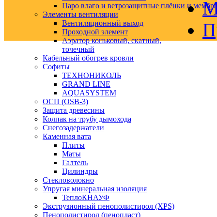
М
Паро влаго и ветрозащитные плёнки и мембр
Элементы вентиляции
Вентиляционный выход
П
Проходной элемент
Аэратор коньковый, скатный,
точечный
Кабельный обогрев кровли
Софиты
ТЕХНОНИКОЛЬ
GRAND LINE
AQUASYSTEM
ОСП (OSB-3)
Защита древесины
Колпак на трубу дымохода
Снегозадержатели
Каменная вата
Плиты
Маты
Галтель
Цилиндры
Стекловолокно
Упругая минеральная изоляция
ТеплоКНАУФ
Экструзионный пенополистирол (XPS)
Пенополистирол (пенопласт)