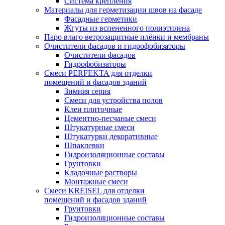
Система крепления
Материалы для герметизации швов на фасаде
Фасадные герметики
Жгуты из вспененного полиэтилена
Паро влаго ветрозащитные плёнки и мембраны
Очистители фасадов и гидрофобизаторы
Очистители фасадов
Гидрофобизаторы
Смеси PERFEKTA для отделки
помещений и фасадов зданий
Зимняя серия
Смеси для устройства полов
Клеи плиточные
Цементно-песчаные смеси
Штукатурные смеси
Штукатурки декоративные
Шпаклевки
Гидроизоляционные составы
Грунтовки
Кладочные растворы
Монтажные смеси
Смеси KREISEL для отделки
помещений и фасадов зданий
Грунтовки
Гидроизоляционные составы