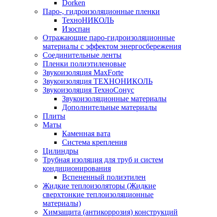
Dorken
Паро-, гидроизоляционные пленки
ТехноНИКОЛЬ
Изоспан
Отражающие паро-гидроизоляционные
материалы с эффектом энергосбережения
Соединительные ленты
Пленки полиэтиленовые
Звукоизоляция MaxForte
Звукоизоляция ТЕХНОНИКОЛЬ
Звукоизоляция ТехноСонус
Звукоизоляционные материалы
Дополнительные материалы
Плиты
Маты
Каменная вата
Система крепления
Цилиндры
Трубная изоляция для труб и систем
кондиционирования
Вспененный полиэтилен
Жидкие теплоизоляторы (Жидкие
сверхтонкие теплоизоляционные
материалы)
Химзащита (антикоррозия) конструкций