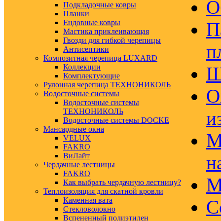
О
Подкладочные ковры
Планки
Ендовные ковры
П
Мастика приклеивающая
Гвозди для гибкой черепицы
п
Антисептики
Композитная черепица LUXARD
Коллекции
Ш
Комплектующие
Рулонная черепица ТЕХНОНИКОЛЬ
О
Водосточные системы
Водосточные системы
ТЕХНОНИКОЛЬ
и
Водосточные системы DOCKE
Мансардные окна
М
VELUX
FAKRO
ВиЛайт
н
Чердачные лестницы
FAKRO
М
Как выбрать чердачную лестницу?
Теплоизоляция для скатной кровли
Каменная вата
С
Стекловолокно
Вспененный полиэтилен