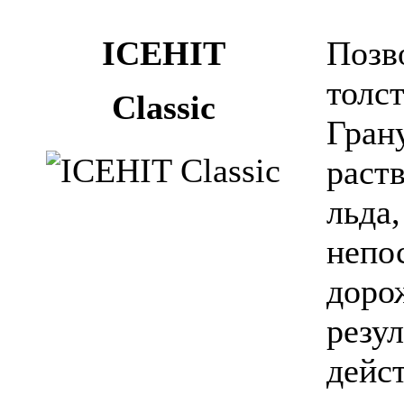
ICEHIT
Позв
толст
Classic
Гран
раств
льда
непо
доро
резул
дейс