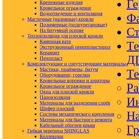
Ге
Крепежные изделия
Кровельное ограждение
Водоотведение и вентиляция
Ф
Мастичные (наливные) кровли
Полимерные (полиуретановые)
Ст
На битумной основе
Теплоизоляция для плоской кровли
Каменная вата
Те
Экструзионный пенополистирол
Керамзит
Д
Пенопласт
Комплектующие и сопутствующие материалы
Мастики, праймеры, битум
Те
Оборудование, горелки
Кровельные воронки и аэраторы
Ра
Кровельное ограждение
Окна для плоской кровли
Пароизоляция
Ин
Материалы для разделения слоёв
Шифер плоский
На
Система механического крепления
Материалы для быстрого ремонта
Кабельный обогрев крыш
Гр
Гибкая черепица SHINGLAS
Коллекции