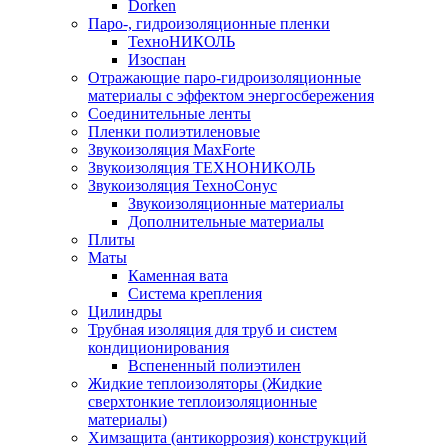
Dorken
Паро-, гидроизоляционные пленки
ТехноНИКОЛЬ
Изоспан
Отражающие паро-гидроизоляционные
материалы с эффектом энергосбережения
Соединительные ленты
Пленки полиэтиленовые
Звукоизоляция MaxForte
Звукоизоляция ТЕХНОНИКОЛЬ
Звукоизоляция ТехноСонус
Звукоизоляционные материалы
Дополнительные материалы
Плиты
Маты
Каменная вата
Система крепления
Цилиндры
Трубная изоляция для труб и систем
кондиционирования
Вспененный полиэтилен
Жидкие теплоизоляторы (Жидкие
сверхтонкие теплоизоляционные
материалы)
Химзащита (антикоррозия) конструкций