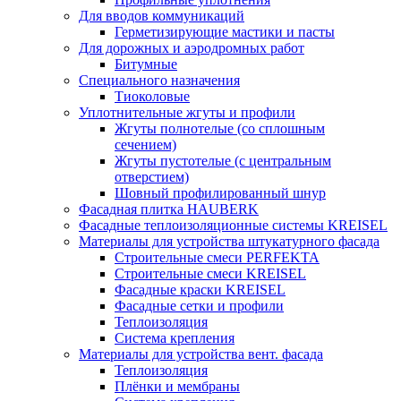
Для вводов коммуникаций
Герметизирующие мастики и пасты
Для дорожных и аэродромных работ
Битумные
Специального назначения
Тиоколовые
Уплотнительные жгуты и профили
Жгуты полнотелые (со сплошным
сечением)
Жгуты пустотелые (с центральным
отверстием)
Шовный профилированный шнур
Фасадная плитка HAUBERK
Фасадные теплоизоляционные системы KREISEL
Материалы для устройства штукатурного фасада
Строительные смеси PERFEKTA
Строительные смеси KREISEL
Фасадные краски KREISEL
Фасадные сетки и профили
Теплоизоляция
Система крепления
Материалы для устройства вент. фасада
Теплоизоляция
Плёнки и мембраны