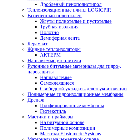
Дробленый пенополистирол
Теплоизоляционные плиты LOGICPIR
Вспененный полиэтилен
Жгуты полнотелые и пустотелые
Трубная изоляция
Полотно
Демпферная лента
Керамзит
Жидкие теплоизоляторы
АКТЕРМ
Напыляемые утеплители
Рулонные битумные материалы для гидро-,
парозащиты
Наплавляемые
Самоклеящиеся
Свободной укладки - для звукоизоляции
Полимерные гидроизоляционные мембраны
Дренаж
Профилированные мембраны
Геотекстиль
Мастики и праймеры
На битумной основе
Полимерные композиции
Мастики Elastomeric Systems
Материалы на цементной основе