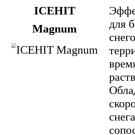
ICEHIT
Эффе
для 
Magnum
снего
терр
врем
раств
Обла
скор
снега
сопо