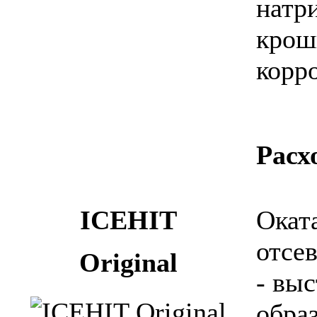
натр
крош
корр
Расх
ICEHIT
Окат
отсе
Original
- вы
обра