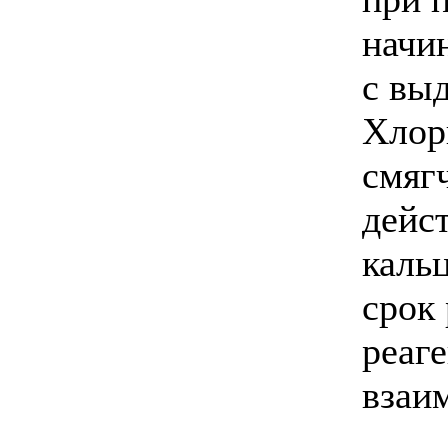
начи
с вы
Хлор
смяг
дейс
каль
срок
реаг
взаи