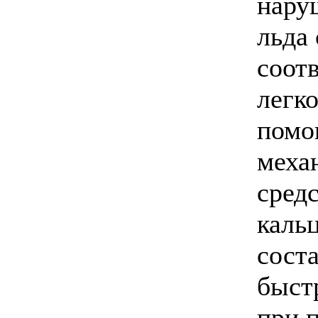
нару
льда 
соот
легко
помо
меха
сред
каль
соста
быст
при 