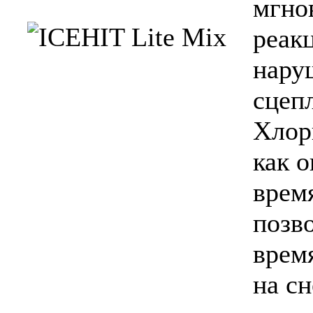
мгно
реак
нару
сцеп
Хлор
как 
врем
позв
врем
на сн