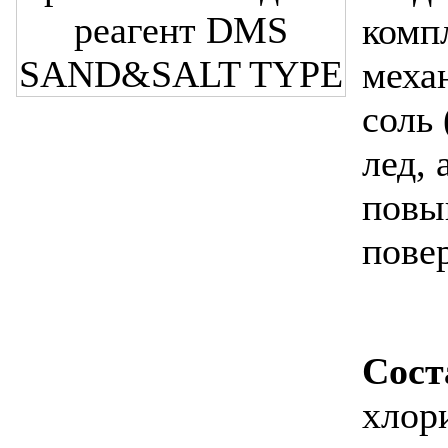
комп
меха
соль 
лед, 
повы
пове
Сост
хлор