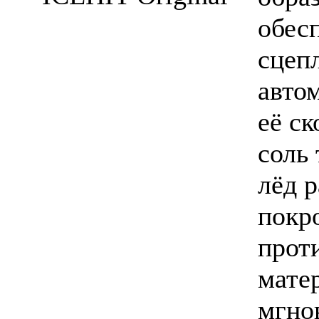
обес
сцеп
авто
её ск
соль
лёд 
покр
прот
мате
мгно