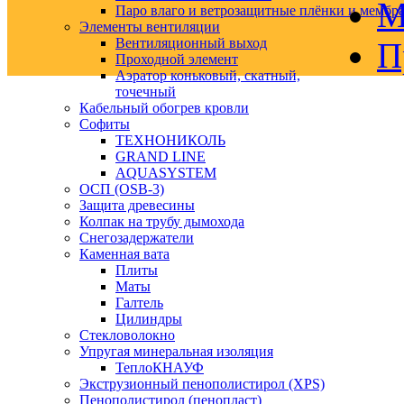
М
Паро влаго и ветрозащитные плёнки и мембр
Элементы вентиляции
Вентиляционный выход
П
Проходной элемент
Аэратор коньковый, скатный,
точечный
Кабельный обогрев кровли
Софиты
ТЕХНОНИКОЛЬ
GRAND LINE
AQUASYSTEM
ОСП (OSB-3)
Защита древесины
Колпак на трубу дымохода
Снегозадержатели
Каменная вата
Плиты
Маты
Галтель
Цилиндры
Стекловолокно
Упругая минеральная изоляция
ТеплоКНАУФ
Экструзионный пенополистирол (XPS)
Пенополистирол (пенопласт)