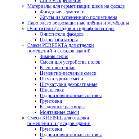
Система крепления
Материалы для герметизации швов на фасаде
Фасадные герметики
Жгуты из вспененного полиэтилена
Паро влаго ветрозащитные плёнки и мембраны
Очистители фасадов и гидрофобизаторы
Очистители фасадов
Гидрофобизаторы
Смеси PERFEKTA для отделки
помещений и фасадов зданий
Зимняя серия
Смеси для устройства полов
Клеи плиточные
Цементно-песчаные смеси
Штукатурные смеси
Штукатурки декоративные
Шпаклевки
Гидроизоляционные составы
Грунтовки
Кладочные растворы
Монтажные смеси
Смеси KREISEL для отделки
помещений и фасадов зданий
Грунтовки
Гидроизоляционные составы