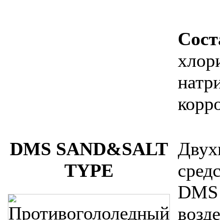
Сост
хлор
натр
корр
DMS SAND&SALT
Двух
TYPE
сред
DMS
возде