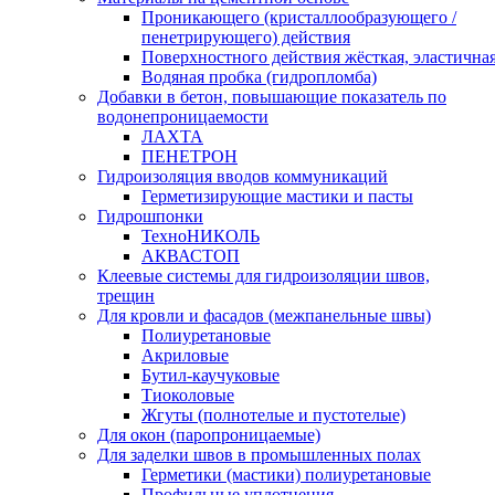
Проникающего (кристаллообразующего /
пенетрирующего) действия
Поверхностного действия жёсткая, эластична
Водяная пробка (гидропломба)
Добавки в бетон, повышающие показатель по
водонепроницаемости
ЛАХТА
ПЕНЕТРОН
Гидроизоляция вводов коммуникаций
Герметизирующие мастики и пасты
Гидрошпонки
ТехноНИКОЛЬ
АКВАСТОП
Клеевые системы для гидроизоляции швов,
трещин
Для кровли и фасадов (межпанельные швы)
Полиуретановые
Акриловые
Бутил-каучуковые
Тиоколовые
Жгуты (полнотелые и пустотелые)
Для окон (паропроницаемые)
Для заделки швов в промышленных полах
Герметики (мастики) полиуретановые
Профильные уплотнения