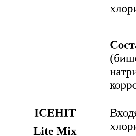
хлор
Сост
(биш
натр
корр
ICEHIT
Вход
хлор
Lite Mix