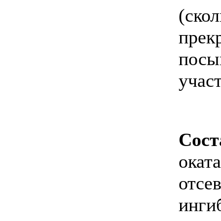
(ско
прек
посы
участ
Сост
окат
отсев
инги