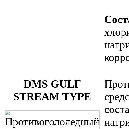
Сост
хлор
натр
корр
DMS GULF
Прот
STREAM TYPE
сред
сост
натр
Задать вопрос