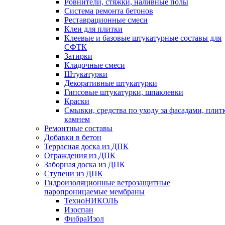
Ровнители, стяжки, наливные полы
Cистема ремонта бетонов
Реставрационные смеси
Клеи для плитки
Клеевые и базовые штукатурные составы для
СФТК
Затирки
Кладочные смеси
Штукатурки
Декоративные штукатурки
Гипсовые штукатурки, шпаклевки
Краски
Смывки, средства по уходу за фасадами, плит
камнем
Ремонтные составы
Добавки в бетон
Террасная доска из ДПК
Ограждения из ДПК
Заборная доска из ДПК
Ступени из ДПК
Гидроизоляционные ветрозащитные
паропроницаемые мембраны
ТехноНИКОЛЬ
Изоспан
ФибраИзол