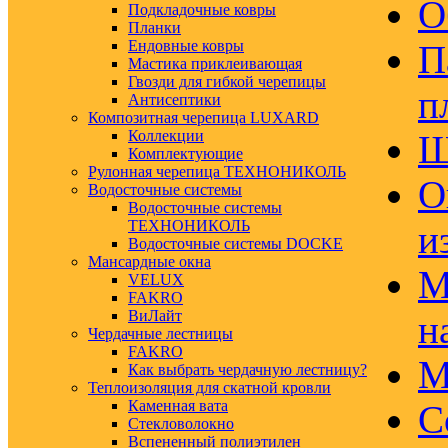
О
Подкладочные ковры
Планки
Ендовные ковры
П
Мастика приклеивающая
Гвозди для гибкой черепицы
п
Антисептики
Композитная черепица LUXARD
Коллекции
Ш
Комплектующие
Рулонная черепица ТЕХНОНИКОЛЬ
О
Водосточные системы
Водосточные системы
ТЕХНОНИКОЛЬ
и
Водосточные системы DOCKE
Мансардные окна
М
VELUX
FAKRO
ВиЛайт
н
Чердачные лестницы
FAKRO
М
Как выбрать чердачную лестницу?
Теплоизоляция для скатной кровли
Каменная вата
С
Стекловолокно
Вспененный полиэтилен