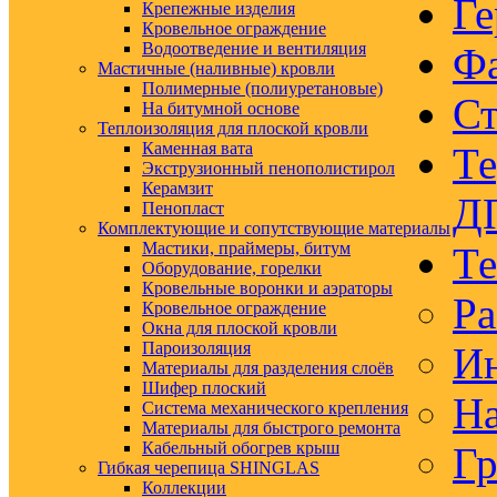
Ге
Крепежные изделия
Кровельное ограждение
Водоотведение и вентиляция
Ф
Мастичные (наливные) кровли
Полимерные (полиуретановые)
Ст
На битумной основе
Теплоизоляция для плоской кровли
Каменная вата
Те
Экструзионный пенополистирол
Керамзит
Д
Пенопласт
Комплектующие и сопутствующие материалы
Мастики, праймеры, битум
Те
Оборудование, горелки
Кровельные воронки и аэраторы
Ра
Кровельное ограждение
Окна для плоской кровли
Пароизоляция
Ин
Материалы для разделения слоёв
Шифер плоский
На
Система механического крепления
Материалы для быстрого ремонта
Кабельный обогрев крыш
Гр
Гибкая черепица SHINGLAS
Коллекции