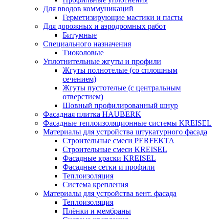
Для вводов коммуникаций
Герметизирующие мастики и пасты
Для дорожных и аэродромных работ
Битумные
Специального назначения
Тиоколовые
Уплотнительные жгуты и профили
Жгуты полнотелые (со сплошным
сечением)
Жгуты пустотелые (с центральным
отверстием)
Шовный профилированный шнур
Фасадная плитка HAUBERK
Фасадные теплоизоляционные системы KREISEL
Материалы для устройства штукатурного фасада
Строительные смеси PERFEKTA
Строительные смеси KREISEL
Фасадные краски KREISEL
Фасадные сетки и профили
Теплоизоляция
Система крепления
Материалы для устройства вент. фасада
Теплоизоляция
Плёнки и мембраны