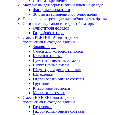
Система крепления
Материалы для герметизации швов на фасаде
Фасадные герметики
Жгуты из вспененного полиэтилена
Паро влаго ветрозащитные плёнки и мембраны
Очистители фасадов и гидрофобизаторы
Очистители фасадов
Гидрофобизаторы
Смеси PERFEKTA для отделки
помещений и фасадов зданий
Зимняя серия
Смеси для устройства полов
Клеи плиточные
Цементно-песчаные смеси
Штукатурные смеси
Штукатурки декоративные
Шпаклевки
Гидроизоляционные составы
Грунтовки
Кладочные растворы
Монтажные смеси
Смеси KREISEL для отделки
помещений и фасадов зданий
Грунтовки
Гидроизоляционные составы