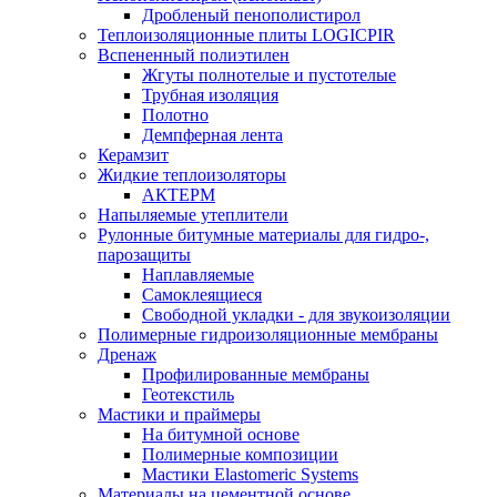
Дробленый пенополистирол
Теплоизоляционные плиты LOGICPIR
Вспененный полиэтилен
Жгуты полнотелые и пустотелые
Трубная изоляция
Полотно
Демпферная лента
Керамзит
Жидкие теплоизоляторы
АКТЕРМ
Напыляемые утеплители
Рулонные битумные материалы для гидро-,
парозащиты
Наплавляемые
Самоклеящиеся
Свободной укладки - для звукоизоляции
Полимерные гидроизоляционные мембраны
Дренаж
Профилированные мембраны
Геотекстиль
Мастики и праймеры
На битумной основе
Полимерные композиции
Мастики Elastomeric Systems
Материалы на цементной основе