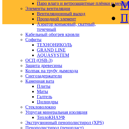
М
Паро влаго и ветрозащитные плёнки и мембр
Элементы вентиляции
Вентиляционный выход
П
Проходной элемент
Аэратор коньковый, скатный,
точечный
Кабельный обогрев кровли
Софиты
ТЕХНОНИКОЛЬ
GRAND LINE
AQUASYSTEM
ОСП (OSB-3)
Защита древесины
Колпак на трубу дымохода
Снегозадержатели
Каменная вата
Плиты
Маты
Галтель
Цилиндры
Стекловолокно
Упругая минеральная изоляция
ТеплоКНАУФ
Экструзионный пенополистирол (XPS)
Пенополистирол (пенопласт)