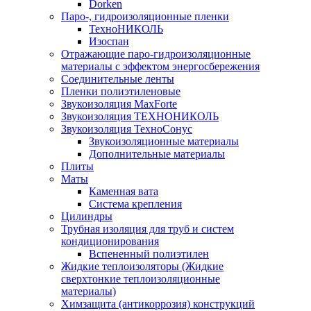
Dorken
Паро-, гидроизоляционные пленки
ТехноНИКОЛЬ
Изоспан
Отражающие паро-гидроизоляционные
материалы с эффектом энергосбережения
Соединительные ленты
Пленки полиэтиленовые
Звукоизоляция MaxForte
Звукоизоляция ТЕХНОНИКОЛЬ
Звукоизоляция ТехноСонус
Звукоизоляционные материалы
Дополнительные материалы
Плиты
Маты
Каменная вата
Система крепления
Цилиндры
Трубная изоляция для труб и систем
кондиционирования
Вспененный полиэтилен
Жидкие теплоизоляторы (Жидкие
сверхтонкие теплоизоляционные
материалы)
Химзащита (антикоррозия) конструкций