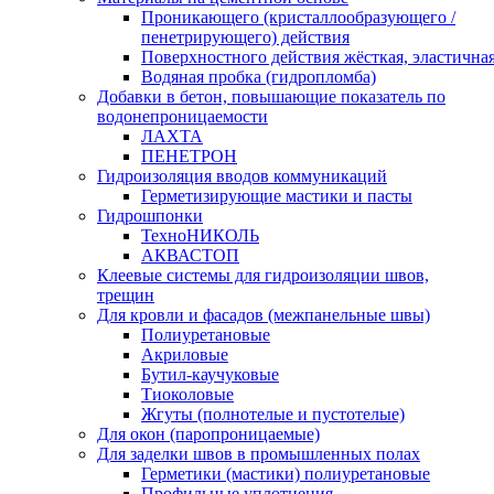
Проникающего (кристаллообразующего /
пенетрирующего) действия
Поверхностного действия жёсткая, эластична
Водяная пробка (гидропломба)
Добавки в бетон, повышающие показатель по
водонепроницаемости
ЛАХТА
ПЕНЕТРОН
Гидроизоляция вводов коммуникаций
Герметизирующие мастики и пасты
Гидрошпонки
ТехноНИКОЛЬ
АКВАСТОП
Клеевые системы для гидроизоляции швов,
трещин
Для кровли и фасадов (межпанельные швы)
Полиуретановые
Акриловые
Бутил-каучуковые
Тиоколовые
Жгуты (полнотелые и пустотелые)
Для окон (паропроницаемые)
Для заделки швов в промышленных полах
Герметики (мастики) полиуретановые
Профильные уплотнения