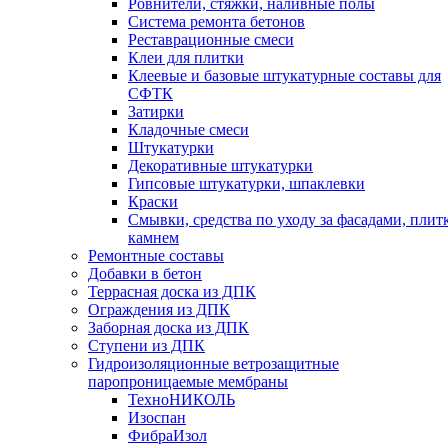
Ровнители, стяжки, наливные полы
Cистема ремонта бетонов
Реставрационные смеси
Клеи для плитки
Клеевые и базовые штукатурные составы для
СФТК
Затирки
Кладочные смеси
Штукатурки
Декоративные штукатурки
Гипсовые штукатурки, шпаклевки
Краски
Смывки, средства по уходу за фасадами, плит
камнем
Ремонтные составы
Добавки в бетон
Террасная доска из ДПК
Ограждения из ДПК
Заборная доска из ДПК
Ступени из ДПК
Гидроизоляционные ветрозащитные
паропроницаемые мембраны
ТехноНИКОЛЬ
Изоспан
ФибраИзол