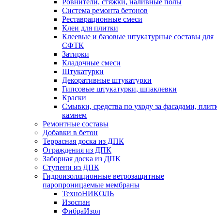
Ровнители, стяжки, наливные полы
Cистема ремонта бетонов
Реставрационные смеси
Клеи для плитки
Клеевые и базовые штукатурные составы для
СФТК
Затирки
Кладочные смеси
Штукатурки
Декоративные штукатурки
Гипсовые штукатурки, шпаклевки
Краски
Смывки, средства по уходу за фасадами, плит
камнем
Ремонтные составы
Добавки в бетон
Террасная доска из ДПК
Ограждения из ДПК
Заборная доска из ДПК
Ступени из ДПК
Гидроизоляционные ветрозащитные
паропроницаемые мембраны
ТехноНИКОЛЬ
Изоспан
ФибраИзол