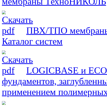
мембраны ТехноНИКОЛЬ
ПВХ/ТПО мембраны
Каталог систем
LOGICBASE и ECOB
фундаментов, заглубленн
применением полимерн