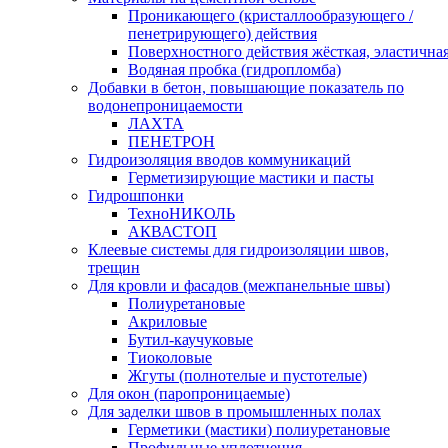
Проникающего (кристаллообразующего /
пенетрирующего) действия
Поверхностного действия жёсткая, эластична
Водяная пробка (гидропломба)
Добавки в бетон, повышающие показатель по
водонепроницаемости
ЛАХТА
ПЕНЕТРОН
Гидроизоляция вводов коммуникаций
Герметизирующие мастики и пасты
Гидрошпонки
ТехноНИКОЛЬ
АКВАСТОП
Клеевые системы для гидроизоляции швов,
трещин
Для кровли и фасадов (межпанельные швы)
Полиуретановые
Акриловые
Бутил-каучуковые
Тиоколовые
Жгуты (полнотелые и пустотелые)
Для окон (паропроницаемые)
Для заделки швов в промышленных полах
Герметики (мастики) полиуретановые
Профильные уплотнения