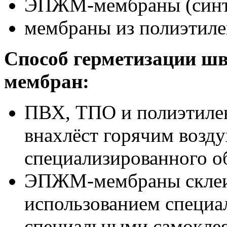
ЭПЖМ-мембраны (синте
мембраны из полиэтиле
Способ герметизации ш
мембран:
ПВХ, ТПО и полиэтиле
внахлёст горячим возд
специализированного о
ЭПЖМ-мембраны склеив
использованием специа
специальными самокле