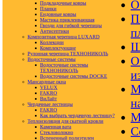
О
Подкладочные ковры
Планки
Ендовные ковры
П
Мастика приклеивающая
Гвозди для гибкой черепицы
п
Антисептики
Композитная черепица LUXARD
Коллекции
Ш
Комплектующие
Рулонная черепица ТЕХНОНИКОЛЬ
О
Водосточные системы
Водосточные системы
ТЕХНОНИКОЛЬ
и
Водосточные системы DOCKE
Мансардные окна
М
VELUX
FAKRO
ВиЛайт
н
Чердачные лестницы
FAKRO
М
Как выбрать чердачную лестницу?
Теплоизоляция для скатной кровли
Каменная вата
С
Стекловолокно
Вспененный полиэтилен