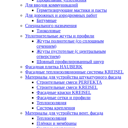
Для вводов коммуникаций
Герметизирующие мастики и пасты
Для дорожных и аэродромных работ
Битумные
Специального назначения
Тиоколовые
Уплотнительные жгуты и профили
Жгуты полнотелые (со сплошным
сечением)
Жгуты пустотелые (с центральным
отверстием)
Шовный профилированный шнур
Фасадная плитка HAUBERK
Фасадные теплоизоляционные системы KREISEL
Материалы для устройства штукатурного фасада
Строительные смеси PERFEKTA
Строительные смеси KREISEL
Фасадные краски KREISEL
Фасадные сетки и профили
Теплоизоляция
Система крепления
Материалы для устройства вент. фасада
Теплоизоляция
Плёнки и мембраны