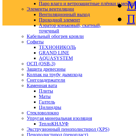
М
Паро влаго и ветрозащитные плёнки и мембр
Элементы вентиляции
Вентиляционный выход
П
Проходной элемент
Аэратор коньковый, скатный,
точечный
Кабельный обогрев кровли
Софиты
ТЕХНОНИКОЛЬ
GRAND LINE
AQUASYSTEM
ОСП (OSB-3)
Защита древесины
Колпак на трубу дымохода
Снегозадержатели
Каменная вата
Плиты
Маты
Галтель
Цилиндры
Стекловолокно
Упругая минеральная изоляция
ТеплоКНАУФ
Экструзионный пенополистирол (XPS)
Пенополистирол (пенопласт)