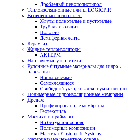
Дробленый пенополистирол
Теплоизоляционные плиты LOGICPIR
Вспененный полиэтилен
Жгуты полнотелые и пустотелые
Трубная изоляция
Полотно
Демпферная лента
Керамзит
Жидкие теплоизоляторы
АКТЕРМ
Напыляемые утеплители
Рулонные битумные материалы для гидро-,
парозащиты
Наплавляемые
Самоклеящиеся
Свободной укладки - для звукоизоляции
Полимерные гидроизоляционные мембраны
Дренаж
Профилированные мембраны
Геотекстиль
Мастики и праймеры
На битумной основе
Полимерные композиции
Мастики Elastomeric Systems
Материалы на цементной основе