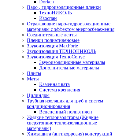
Dorken
Паро-, гидроизоляционные пленки
ТехноНИКОЛЬ
Изоспан
Отражающие паро-гидроизоляционные
материалы с эффектом энергосбережения
Соединительные ленты
Пленки полиэтиленовые
Звукоизоляция MaxForte
Звукоизоляция ТЕХНОНИКОЛЬ
Звукоизоляция ТехноСонус
Звукоизоляционные материалы
Дополнительные материалы
Плиты
Маты
Каменная вата
Система крепления
Цилиндры
Трубная изоляция для труб и систем
кондиционирования
Вспененный полиэтилен
Жидкие теплоизоляторы (Жидкие
сверхтонкие теплоизоляционные
материалы)
Химзащита (антикоррозия) конструкций