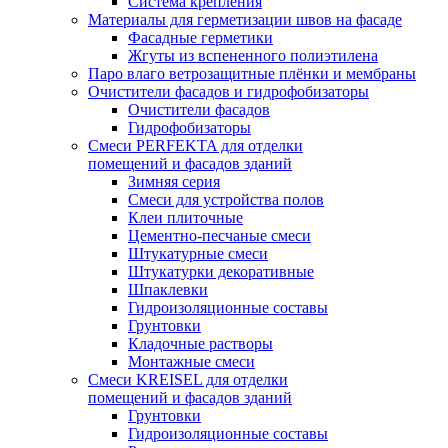
Система крепления
Материалы для герметизации швов на фасаде
Фасадные герметики
Жгуты из вспененного полиэтилена
Паро влаго ветрозащитные плёнки и мембраны
Очистители фасадов и гидрофобизаторы
Очистители фасадов
Гидрофобизаторы
Смеси PERFEKTA для отделки
помещений и фасадов зданий
Зимняя серия
Смеси для устройства полов
Клеи плиточные
Цементно-песчаные смеси
Штукатурные смеси
Штукатурки декоративные
Шпаклевки
Гидроизоляционные составы
Грунтовки
Кладочные растворы
Монтажные смеси
Смеси KREISEL для отделки
помещений и фасадов зданий
Грунтовки
Гидроизоляционные составы