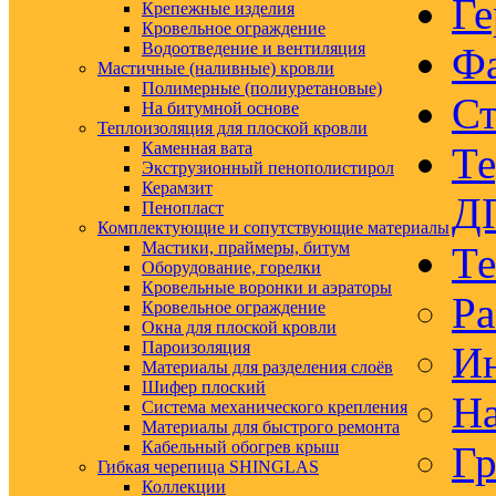
Ге
Крепежные изделия
Кровельное ограждение
Водоотведение и вентиляция
Ф
Мастичные (наливные) кровли
Полимерные (полиуретановые)
Ст
На битумной основе
Теплоизоляция для плоской кровли
Каменная вата
Те
Экструзионный пенополистирол
Керамзит
Д
Пенопласт
Комплектующие и сопутствующие материалы
Мастики, праймеры, битум
Те
Оборудование, горелки
Кровельные воронки и аэраторы
Ра
Кровельное ограждение
Окна для плоской кровли
Пароизоляция
Ин
Материалы для разделения слоёв
Шифер плоский
На
Система механического крепления
Материалы для быстрого ремонта
Кабельный обогрев крыш
Гр
Гибкая черепица SHINGLAS
Коллекции