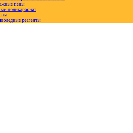
ажные пены
вый поликарбонат
изы
иволедные реагенты