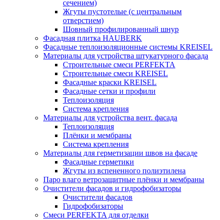
сечением)
Жгуты пустотелые (с центральным
отверстием)
Шовный профилированный шнур
Фасадная плитка HAUBERK
Фасадные теплоизоляционные системы KREISEL
Материалы для устройства штукатурного фасада
Строительные смеси PERFEKTA
Строительные смеси KREISEL
Фасадные краски KREISEL
Фасадные сетки и профили
Теплоизоляция
Система крепления
Материалы для устройства вент. фасада
Теплоизоляция
Плёнки и мембраны
Система крепления
Материалы для герметизации швов на фасаде
Фасадные герметики
Жгуты из вспененного полиэтилена
Паро влаго ветрозащитные плёнки и мембраны
Очистители фасадов и гидрофобизаторы
Очистители фасадов
Гидрофобизаторы
Смеси PERFEKTA для отделки