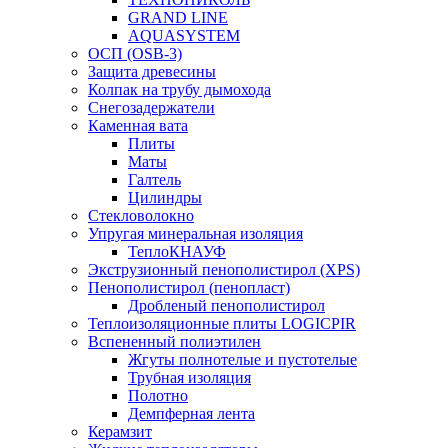
GRAND LINE
AQUASYSTEM
ОСП (OSB-3)
Защита древесины
Колпак на трубу дымохода
Снегозадержатели
Каменная вата
Плиты
Маты
Галтель
Цилиндры
Стекловолокно
Упругая минеральная изоляция
ТеплоКНАУФ
Экструзионный пенополистирол (XPS)
Пенополистирол (пенопласт)
Дробленый пенополистирол
Теплоизоляционные плиты LOGICPIR
Вспененный полиэтилен
Жгуты полнотелые и пустотелые
Трубная изоляция
Полотно
Демпферная лента
Керамзит