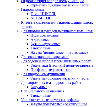
Гидроизоляция вводов коммуникаций
Герметизирующие мастики и пасты
Гидрошпонки
ТехноНИКОЛЬ
АКВАСТОП
Клеевые системы для гидроизоляции швов,
трещин
Для кровли и фасадов (межпанельные швы)
Полиуретановые
Акриловые
Бутил-каучуковые
Тиоколовые
Жгуты (полнотелые и пустотелые)
Для окон (паропроницаемые)
Для заделки швов в промышленных полах
Герметики (мастики) полиуретановые
Профильные уплотнения
Для вводов коммуникаций
Герметизирующие мастики и пасты
Для дорожных и аэродромных работ
Битумные
Специального назначения
Тиоколовые
Уплотнительные жгуты и профили
Жгуты полнотелые (со сплошным