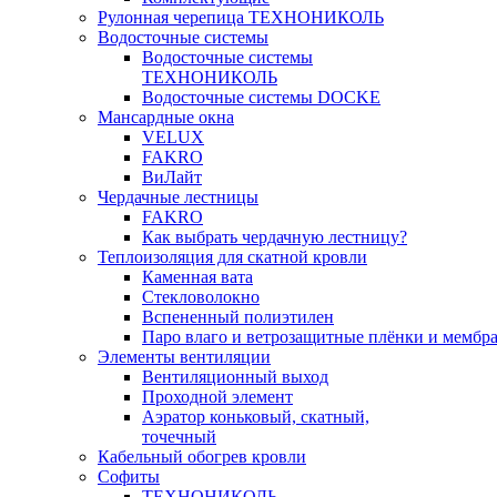
Рулонная черепица ТЕХНОНИКОЛЬ
Водосточные системы
Водосточные системы
ТЕХНОНИКОЛЬ
Водосточные системы DOCKE
Мансардные окна
VELUX
FAKRO
ВиЛайт
Чердачные лестницы
FAKRO
Как выбрать чердачную лестницу?
Теплоизоляция для скатной кровли
Каменная вата
Стекловолокно
Вспененный полиэтилен
Паро влаго и ветрозащитные плёнки и мембр
Элементы вентиляции
Вентиляционный выход
Проходной элемент
Аэратор коньковый, скатный,
точечный
Кабельный обогрев кровли
Софиты
ТЕХНОНИКОЛЬ