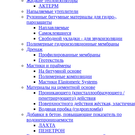
Жидкие теплоизоляторы
АКТЕРМ
Напыляемые утеплители
Рулонные битумные материалы для гидро-,
парозащиты
Наплавляемые
Самоклеящиеся
Свободной укладки - для звукоизоляции
Полимерные гидроизоляционные мембраны
Дренаж
Профилированные мембраны
Геотекстиль
Мастики и праймеры
На битумной основе
Полимерные композиции
Мастики Elastomeric Systems
Материалы на цементной основе
Проникающего (кристаллообразующего /
пенетрирующего) действия
Поверхностного действия жёсткая, эластична
Водяная пробка (гидропломба)
Добавки в бетон, повышающие показатель по
водонепроницаемости
ЛАХТА
ПЕНЕТРОН