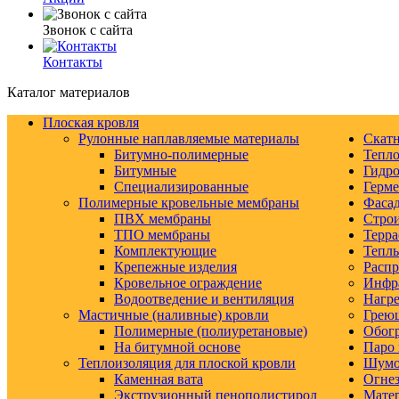
Звонок с сайта
Контакты
Каталог материалов
Плоская кровля
Рулонные наплавляемые материалы
Скатн
Битумно-полимерные
Тепло
Битумные
Гидро
Специализированные
Герм
Полимерные кровельные мембраны
Фаса
ПВХ мембраны
Строи
ТПО мембраны
Терра
Комплектующие
Тепл
Крепежные изделия
Распр
Кровельное ограждение
Инфр
Водоотведение и вентиляция
Нагре
Мастичные (наливные) кровли
Грею
Полимерные (полиуретановые)
Обогр
На битумной основе
Паро 
Теплоизоляция для плоской кровли
Шумо-
Каменная вата
Огнез
Экструзионный пенополистирол
Матер