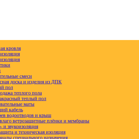
ая кровля
изоляция
изоляция
етики
д
тельные смеси
сная доска и изделия из ДПК
ый пол
одажа теплого пола
акрасный теплый пол
вательные маты
щий кабель
ев водоотводов и крыш
влаго ветрозащитные плёнки и мембраны
 и звукоизоляция
ащита и техническая изоляция
иалы специального назначения