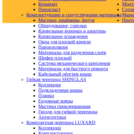
Керамзит
Монт
Пенопласт
Сото
Комплектующие и сопутствующие материалы
Марк
Мастики, праймеры, битум
Прот
Оборудование, горелки
Кровельные воронки и аэраторы
Кровельное ограждение
Окна для плоской кровли
Пароизоляция
Материалы для разделения слоёв
Шифер плоский
Система механического крепления
Материалы для быстрого ремонта
Кабельный обогрев крыш
Гибкая черепица SHINGLAS
Коллекции
Подкладочные ковры
Планки
Ендовные ковры
Мастика приклеивающая
Гвозди для гибкой черепицы
Антисептики
Композитная черепица LUXARD
Коллекции
Комплектующие