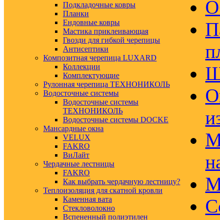
О
Подкладочные ковры
Планки
Ендовные ковры
П
Мастика приклеивающая
Гвозди для гибкой черепицы
п
Антисептики
Композитная черепица LUXARD
Коллекции
Ш
Комплектующие
Рулонная черепица ТЕХНОНИКОЛЬ
О
Водосточные системы
Водосточные системы
ТЕХНОНИКОЛЬ
и
Водосточные системы DOCKE
Мансардные окна
М
VELUX
FAKRO
ВиЛайт
н
Чердачные лестницы
FAKRO
М
Как выбрать чердачную лестницу?
Теплоизоляция для скатной кровли
Каменная вата
С
Стекловолокно
Вспененный полиэтилен