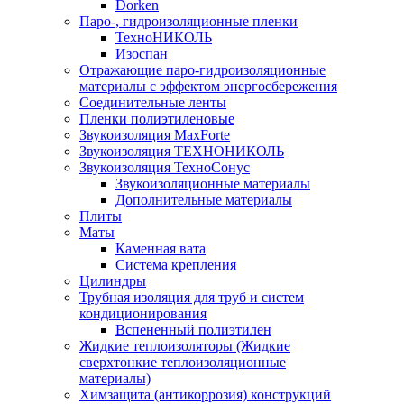
Dorken
Паро-, гидроизоляционные пленки
ТехноНИКОЛЬ
Изоспан
Отражающие паро-гидроизоляционные
материалы с эффектом энергосбережения
Соединительные ленты
Пленки полиэтиленовые
Звукоизоляция MaxForte
Звукоизоляция ТЕХНОНИКОЛЬ
Звукоизоляция ТехноСонус
Звукоизоляционные материалы
Дополнительные материалы
Плиты
Маты
Каменная вата
Система крепления
Цилиндры
Трубная изоляция для труб и систем
кондиционирования
Вспененный полиэтилен
Жидкие теплоизоляторы (Жидкие
сверхтонкие теплоизоляционные
материалы)
Химзащита (антикоррозия) конструкций