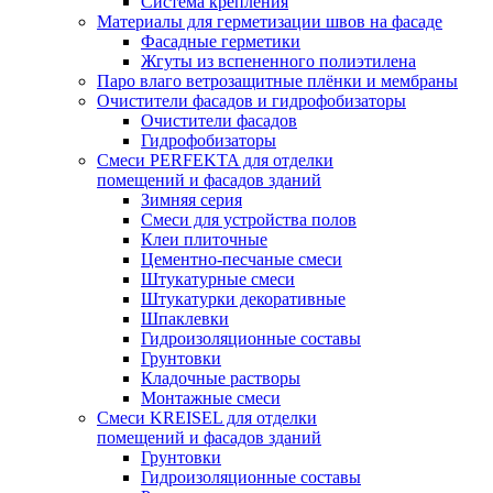
Система крепления
Материалы для герметизации швов на фасаде
Фасадные герметики
Жгуты из вспененного полиэтилена
Паро влаго ветрозащитные плёнки и мембраны
Очистители фасадов и гидрофобизаторы
Очистители фасадов
Гидрофобизаторы
Смеси PERFEKTA для отделки
помещений и фасадов зданий
Зимняя серия
Смеси для устройства полов
Клеи плиточные
Цементно-песчаные смеси
Штукатурные смеси
Штукатурки декоративные
Шпаклевки
Гидроизоляционные составы
Грунтовки
Кладочные растворы
Монтажные смеси
Смеси KREISEL для отделки
помещений и фасадов зданий
Грунтовки
Гидроизоляционные составы