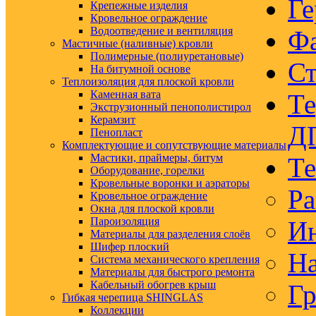
Ге
Крепежные изделия
Кровельное ограждение
Водоотведение и вентиляция
Ф
Мастичные (наливные) кровли
Полимерные (полиуретановые)
Ст
На битумной основе
Теплоизоляция для плоской кровли
Каменная вата
Те
Экструзионный пенополистирол
Керамзит
Д
Пенопласт
Комплектующие и сопутствующие материалы
Мастики, праймеры, битум
Те
Оборудование, горелки
Кровельные воронки и аэраторы
Ра
Кровельное ограждение
Окна для плоской кровли
Пароизоляция
Ин
Материалы для разделения слоёв
Шифер плоский
На
Система механического крепления
Материалы для быстрого ремонта
Кабельный обогрев крыш
Гр
Гибкая черепица SHINGLAS
Коллекции