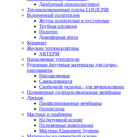
Дробленый пенополистирол
Теплоизоляционные плиты LOGICPIR
Вспененный полиэтилен
Жгуты полнотелые и пустотелые
Трубная изоляция
Полотно
Демпферная лента
Керамзит
Жидкие теплоизоляторы
АКТЕРМ
Напыляемые утеплители
Рулонные битумные материалы для гидро-,
парозащиты
Наплавляемые
Самоклеящиеся
Свободной укладки - для звукоизоляции
Полимерные гидроизоляционные мембраны
Дренаж
Профилированные мембраны
Геотекстиль
Мастики и праймеры
На битумной основе
Полимерные композиции
Мастики Elastomeric Systems
Материалы на цементной основе