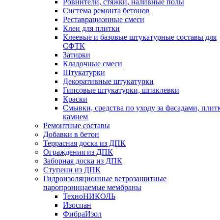
Ровнители, стяжки, наливные полы
Cистема ремонта бетонов
Реставрационные смеси
Клеи для плитки
Клеевые и базовые штукатурные составы для
СФТК
Затирки
Кладочные смеси
Штукатурки
Декоративные штукатурки
Гипсовые штукатурки, шпаклевки
Краски
Смывки, средства по уходу за фасадами, плит
камнем
Ремонтные составы
Добавки в бетон
Террасная доска из ДПК
Ограждения из ДПК
Заборная доска из ДПК
Ступени из ДПК
Гидроизоляционные ветрозащитные
паропроницаемые мембраны
ТехноНИКОЛЬ
Изоспан
ФибраИзол