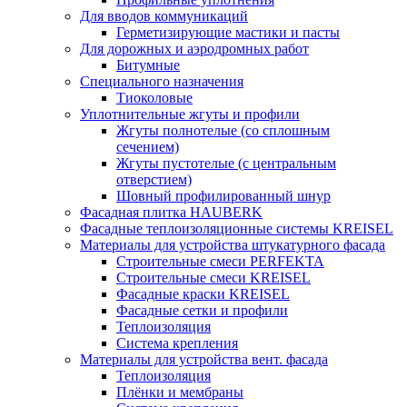
Для вводов коммуникаций
Герметизирующие мастики и пасты
Для дорожных и аэродромных работ
Битумные
Специального назначения
Тиоколовые
Уплотнительные жгуты и профили
Жгуты полнотелые (со сплошным
сечением)
Жгуты пустотелые (с центральным
отверстием)
Шовный профилированный шнур
Фасадная плитка HAUBERK
Фасадные теплоизоляционные системы KREISEL
Материалы для устройства штукатурного фасада
Строительные смеси PERFEKTA
Строительные смеси KREISEL
Фасадные краски KREISEL
Фасадные сетки и профили
Теплоизоляция
Система крепления
Материалы для устройства вент. фасада
Теплоизоляция
Плёнки и мембраны