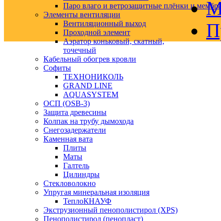
М
Паро влаго и ветрозащитные плёнки и мембр
Элементы вентиляции
Вентиляционный выход
П
Проходной элемент
Аэратор коньковый, скатный,
точечный
Кабельный обогрев кровли
Софиты
ТЕХНОНИКОЛЬ
GRAND LINE
AQUASYSTEM
ОСП (OSB-3)
Защита древесины
Колпак на трубу дымохода
Снегозадержатели
Каменная вата
Плиты
Маты
Галтель
Цилиндры
Стекловолокно
Упругая минеральная изоляция
ТеплоКНАУФ
Экструзионный пенополистирол (XPS)
Пенополистирол (пенопласт)