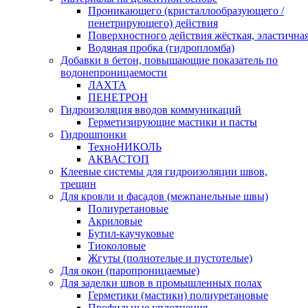
Проникающего (кристаллообразующего /
пенетрирующего) действия
Поверхностного действия жёсткая, эластична
Водяная пробка (гидропломба)
Добавки в бетон, повышающие показатель по
водонепроницаемости
ЛАХТА
ПЕНЕТРОН
Гидроизоляция вводов коммуникаций
Герметизирующие мастики и пасты
Гидрошпонки
ТехноНИКОЛЬ
АКВАСТОП
Клеевые системы для гидроизоляции швов,
трещин
Для кровли и фасадов (межпанельные швы)
Полиуретановые
Акриловые
Бутил-каучуковые
Тиоколовые
Жгуты (полнотелые и пустотелые)
Для окон (паропроницаемые)
Для заделки швов в промышленных полах
Герметики (мастики) полиуретановые
Профильные уплотнения