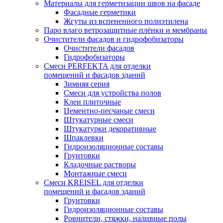
Материалы для герметизации швов на фасаде
Фасадные герметики
Жгуты из вспененного полиэтилена
Паро влаго ветрозащитные плёнки и мембраны
Очистители фасадов и гидрофобизаторы
Очистители фасадов
Гидрофобизаторы
Смеси PERFEKTA для отделки
помещений и фасадов зданий
Зимняя серия
Смеси для устройства полов
Клеи плиточные
Цементно-песчаные смеси
Штукатурные смеси
Штукатурки декоративные
Шпаклевки
Гидроизоляционные составы
Грунтовки
Кладочные растворы
Монтажные смеси
Смеси KREISEL для отделки
помещений и фасадов зданий
Грунтовки
Гидроизоляционные составы
Ровнители, стяжки, наливные полы