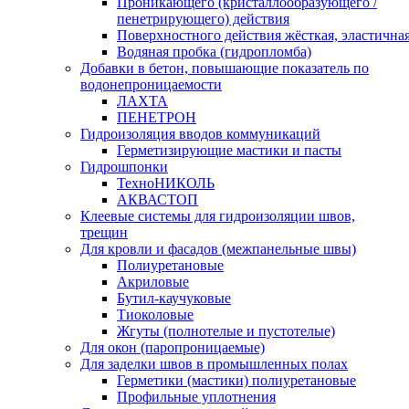
Проникающего (кристаллообразующего /
пенетрирующего) действия
Поверхностного действия жёсткая, эластична
Водяная пробка (гидропломба)
Добавки в бетон, повышающие показатель по
водонепроницаемости
ЛАХТА
ПЕНЕТРОН
Гидроизоляция вводов коммуникаций
Герметизирующие мастики и пасты
Гидрошпонки
ТехноНИКОЛЬ
АКВАСТОП
Клеевые системы для гидроизоляции швов,
трещин
Для кровли и фасадов (межпанельные швы)
Полиуретановые
Акриловые
Бутил-каучуковые
Тиоколовые
Жгуты (полнотелые и пустотелые)
Для окон (паропроницаемые)
Для заделки швов в промышленных полах
Герметики (мастики) полиуретановые
Профильные уплотнения