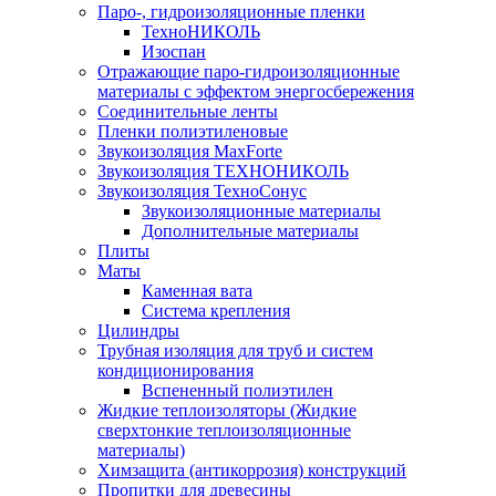
Паро-, гидроизоляционные пленки
ТехноНИКОЛЬ
Изоспан
Отражающие паро-гидроизоляционные
материалы с эффектом энергосбережения
Соединительные ленты
Пленки полиэтиленовые
Звукоизоляция MaxForte
Звукоизоляция ТЕХНОНИКОЛЬ
Звукоизоляция ТехноСонус
Звукоизоляционные материалы
Дополнительные материалы
Плиты
Маты
Каменная вата
Система крепления
Цилиндры
Трубная изоляция для труб и систем
кондиционирования
Вспененный полиэтилен
Жидкие теплоизоляторы (Жидкие
сверхтонкие теплоизоляционные
материалы)
Химзащита (антикоррозия) конструкций
Пропитки для древесины