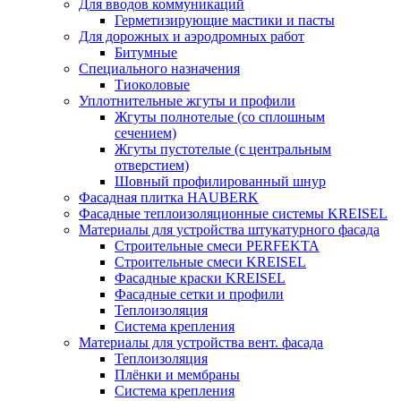
Для вводов коммуникаций
Герметизирующие мастики и пасты
Для дорожных и аэродромных работ
Битумные
Специального назначения
Тиоколовые
Уплотнительные жгуты и профили
Жгуты полнотелые (со сплошным
сечением)
Жгуты пустотелые (с центральным
отверстием)
Шовный профилированный шнур
Фасадная плитка HAUBERK
Фасадные теплоизоляционные системы KREISEL
Материалы для устройства штукатурного фасада
Строительные смеси PERFEKTA
Строительные смеси KREISEL
Фасадные краски KREISEL
Фасадные сетки и профили
Теплоизоляция
Система крепления
Материалы для устройства вент. фасада
Теплоизоляция
Плёнки и мембраны
Система крепления