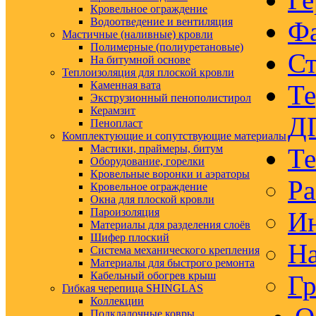
Кровельное ограждение
Водоотведение и вентиляция
Ф
Мастичные (наливные) кровли
Полимерные (полиуретановые)
Ст
На битумной основе
Теплоизоляция для плоской кровли
Каменная вата
Те
Экструзионный пенополистирол
Керамзит
Д
Пенопласт
Комплектующие и сопутствующие материалы
Мастики, праймеры, битум
Те
Оборудование, горелки
Кровельные воронки и аэраторы
Ра
Кровельное ограждение
Окна для плоской кровли
Пароизоляция
Ин
Материалы для разделения слоёв
Шифер плоский
На
Система механического крепления
Материалы для быстрого ремонта
Кабельный обогрев крыш
Гр
Гибкая черепица SHINGLAS
Коллекции
Подкладочные ковры