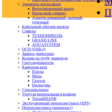
М
Элементы вентиляции
Вентиляционный выход
П
Проходной элемент
Аэратор коньковый, скатный,
точечный
Кабельный обогрев кровли
Софиты
ТЕХНОНИКОЛЬ
GRAND LINE
AQUASYSTEM
ОСП (OSB-3)
Защита древесины
Колпак на трубу дымохода
Снегозадержатели
Каменная вата
Плиты
Маты
Галтель
Цилиндры
Стекловолокно
Упругая минеральная изоляция
ТеплоКНАУФ
Экструзионный пенополистирол (XPS)
Пенополистирол (пенопласт)