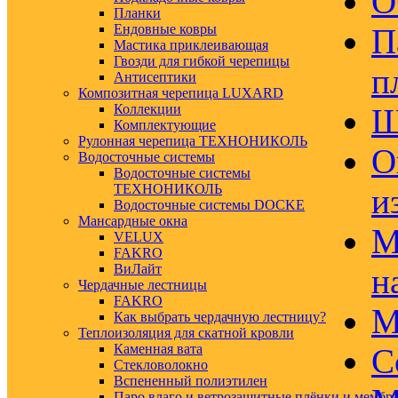
О
Планки
Ендовные ковры
П
Мастика приклеивающая
Гвозди для гибкой черепицы
п
Антисептики
Композитная черепица LUXARD
Коллекции
Ш
Комплектующие
Рулонная черепица ТЕХНОНИКОЛЬ
О
Водосточные системы
Водосточные системы
ТЕХНОНИКОЛЬ
и
Водосточные системы DOCKE
Мансардные окна
М
VELUX
FAKRO
ВиЛайт
н
Чердачные лестницы
FAKRO
М
Как выбрать чердачную лестницу?
Теплоизоляция для скатной кровли
Каменная вата
С
Стекловолокно
Вспененный полиэтилен
Паро влаго и ветрозащитные плёнки и мембр