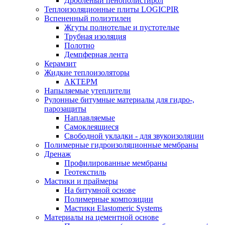
Дробленый пенополистирол
Теплоизоляционные плиты LOGICPIR
Вспененный полиэтилен
Жгуты полнотелые и пустотелые
Трубная изоляция
Полотно
Демпферная лента
Керамзит
Жидкие теплоизоляторы
АКТЕРМ
Напыляемые утеплители
Рулонные битумные материалы для гидро-,
парозащиты
Наплавляемые
Самоклеящиеся
Свободной укладки - для звукоизоляции
Полимерные гидроизоляционные мембраны
Дренаж
Профилированные мембраны
Геотекстиль
Мастики и праймеры
На битумной основе
Полимерные композиции
Мастики Elastomeric Systems
Материалы на цементной основе