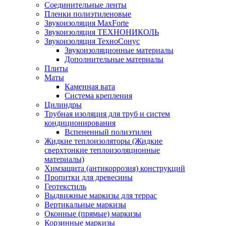
Соединительные ленты
Пленки полиэтиленовые
Звукоизоляция MaxForte
Звукоизоляция ТЕХНОНИКОЛЬ
Звукоизоляция ТехноСонус
Звукоизоляционные материалы
Дополнительные материалы
Плиты
Маты
Каменная вата
Система крепления
Цилиндры
Трубная изоляция для труб и систем
кондиционирования
Вспененный полиэтилен
Жидкие теплоизоляторы (Жидкие
сверхтонкие теплоизоляционные
материалы)
Химзащита (антикоррозия) конструкций
Пропитки для древесины
Геотекстиль
Выдвижные маркизы для террас
Вертикальные маркизы
Оконные (прямые) маркизы
Корзинные маркизы