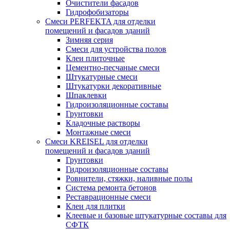
Очистители фасадов
Гидрофобизаторы
Смеси PERFEKTA для отделки
помещений и фасадов зданий
Зимняя серия
Смеси для устройства полов
Клеи плиточные
Цементно-песчаные смеси
Штукатурные смеси
Штукатурки декоративные
Шпаклевки
Гидроизоляционные составы
Грунтовки
Кладочные растворы
Монтажные смеси
Смеси KREISEL для отделки
помещений и фасадов зданий
Грунтовки
Гидроизоляционные составы
Ровнители, стяжки, наливные полы
Cистема ремонта бетонов
Реставрационные смеси
Клеи для плитки
Клеевые и базовые штукатурные составы для
СФТК