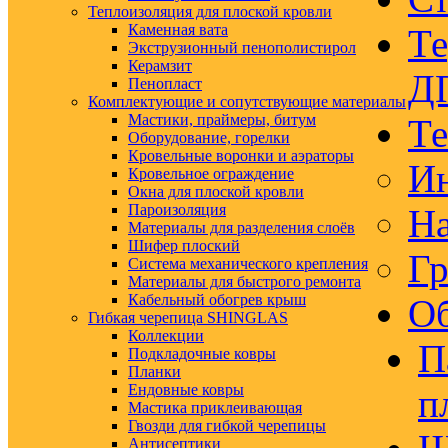
Теплоизоляция для плоской кровли
Каменная вата
Те
Экструзионный пенополистирол
Керамзит
Д
Пенопласт
Комплектующие и сопутствующие материалы
Мастики, праймеры, битум
Те
Оборудование, горелки
Кровельные воронки и аэраторы
Ин
Кровельное ограждение
Окна для плоской кровли
Пароизоляция
На
Материалы для разделения слоёв
Шифер плоский
Гр
Система механического крепления
Материалы для быстрого ремонта
Кабельный обогрев крыш
Об
Гибкая черепица SHINGLAS
Коллекции
П
Подкладочные ковры
Планки
Ендовные ковры
п
Мастика приклеивающая
Гвозди для гибкой черепицы
Антисептики