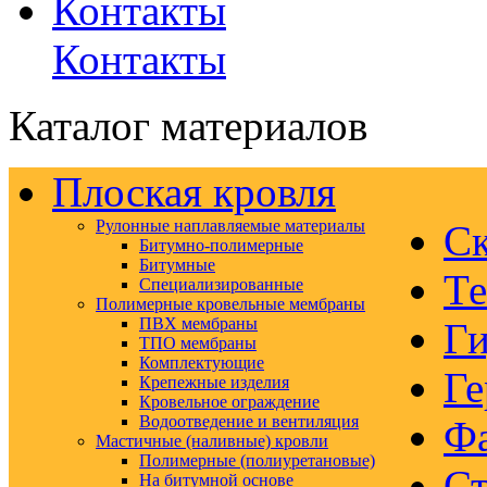
Контакты
Каталог материалов
Плоская кровля
Рулонные наплавляемые материалы
Ск
Битумно-полимерные
Битумные
Те
Специализированные
Полимерные кровельные мембраны
ПВХ мембраны
Ги
ТПО мембраны
Комплектующие
Ге
Крепежные изделия
Кровельное ограждение
Водоотведение и вентиляция
Ф
Мастичные (наливные) кровли
Полимерные (полиуретановые)
Ст
На битумной основе