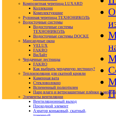
Ш
Композитная черепица LUXARD
Коллекции
О
Комплектующие
Рулонная черепица ТЕХНОНИКОЛЬ
и
Водосточные системы
Водосточные системы
ТЕХНОНИКОЛЬ
М
Водосточные системы DOCKE
Мансардные окна
н
VELUX
FAKRO
ВиЛайт
М
Чердачные лестницы
FAKRO
С
Как выбрать чердачную лестницу?
Теплоизоляция для скатной кровли
Каменная вата
М
Стекловолокно
Вспененный полиэтилен
П
Паро влаго и ветрозащитные плёнки и мембр
Элементы вентиляции
Вентиляционный выход
Проходной элемент
Аэратор коньковый, скатный,
точечный