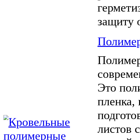
гермети
защиту 
Полиме
Полимер
совреме
Это пол
пленка,
подгото
листов 