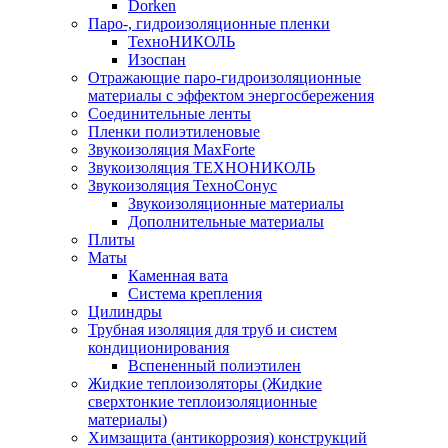
Dorken
Паро-, гидроизоляционные пленки
ТехноНИКОЛЬ
Изоспан
Отражающие паро-гидроизоляционные
материалы с эффектом энергосбережения
Соединительные ленты
Пленки полиэтиленовые
Звукоизоляция MaxForte
Звукоизоляция ТЕХНОНИКОЛЬ
Звукоизоляция ТехноСонус
Звукоизоляционные материалы
Дополнительные материалы
Плиты
Маты
Каменная вата
Система крепления
Цилиндры
Трубная изоляция для труб и систем
кондиционирования
Вспененный полиэтилен
Жидкие теплоизоляторы (Жидкие
сверхтонкие теплоизоляционные
материалы)
Химзащита (антикоррозия) конструкций