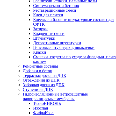
Ровнители, стяжки, наливные полы
Cистема ремонта бетонов
Реставрационные смеси
Клеи для плитки
Клеевые и базовые штукатурные составы для
СФТК
Затирки
Кладочные смеси
Штукатурки
Декоративные штукатурки
Гипсовые штукатурки, шпаклевки
Краски
Смывки, средства по уходу за фасадами, плит
камнем
Ремонтные составы
Добавки в бетон
Террасная доска из ДПК
Ограждения из ДПК
Заборная доска из ДПК
Ступени из ДПК
Гидроизоляционные ветрозащитные
паропроницаемые мембраны
ТехноНИКОЛЬ
Изоспан
ФибраИзол