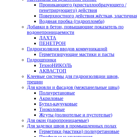
Проникающего (кристаллообразующего /
пенетрирующего) действия
Поверхностного действия жёсткая, эластична
Водяная пробка (гидропломба)
Добавки в бетон, повышающие показатель по
водонепроницаемости
ЛАХТА
ПЕНЕТРОН
Гидроизоляция вводов коммуникаций
Герметизирующие мастики и пасты
Гидрошпонки
ТехноНИКОЛЬ
АКВАСТОП
Клеевые системы для гидроизоляции швов,
трещин
Для кровли и фасадов (межпанельные швы)
Полиуретановые
Акриловые
Бутил-каучуковые
Тиоколовые
Жгуты (полнотелые и пустотелые)
Для окон (паропроницаемые)
Для заделки швов в промышленных полах
Герметики (мастики) полиуретановые
Профильные уплотнения