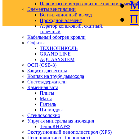
М
Паро влаго и ветрозащитные плёнки и мембр
Элементы вентиляции
Вентиляционный выход
П
Проходной элемент
Аэратор коньковый, скатный,
точечный
Кабельный обогрев кровли
Софиты
ТЕХНОНИКОЛЬ
GRAND LINE
AQUASYSTEM
ОСП (OSB-3)
Защита древесины
Колпак на трубу дымохода
Снегозадержатели
Каменная вата
Плиты
Маты
Галтель
Цилиндры
Стекловолокно
Упругая минеральная изоляция
ТеплоКНАУФ
Экструзионный пенополистирол (XPS)
Пенополистирол (пенопласт)