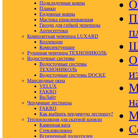
О
Подкладочные ковры
Планки
Ендовные ковры
П
Мастика приклеивающая
Гвозди для гибкой черепицы
п
Антисептики
Композитная черепица LUXARD
Коллекции
Ш
Комплектующие
Рулонная черепица ТЕХНОНИКОЛЬ
О
Водосточные системы
Водосточные системы
ТЕХНОНИКОЛЬ
и
Водосточные системы DOCKE
Мансардные окна
М
VELUX
FAKRO
ВиЛайт
н
Чердачные лестницы
FAKRO
М
Как выбрать чердачную лестницу?
Теплоизоляция для скатной кровли
Каменная вата
С
Стекловолокно
Вспененный полиэтилен