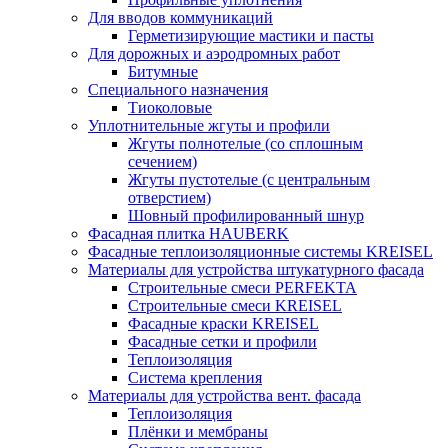
Для вводов коммуникаций
Герметизирующие мастики и пасты
Для дорожных и аэродромных работ
Битумные
Специального назначения
Тиоколовые
Уплотнительные жгуты и профили
Жгуты полнотелые (со сплошным
сечением)
Жгуты пустотелые (с центральным
отверстием)
Шовный профилированный шнур
Фасадная плитка HAUBERK
Фасадные теплоизоляционные системы KREISEL
Материалы для устройства штукатурного фасада
Строительные смеси PERFEKTA
Строительные смеси KREISEL
Фасадные краски KREISEL
Фасадные сетки и профили
Теплоизоляция
Система крепления
Материалы для устройства вент. фасада
Теплоизоляция
Плёнки и мембраны