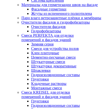
Система крепления
Материалы для герметизации швов на фасаде
Фасадные герметики
Жгуты из вспененного полиэтилена
Паро влаго ветрозащитные плёнки и мембраны
Очистители фасадов и гидрофобизаторы
Очистители фасадов
Гидрофобизаторы
Смеси PERFEKTA для отделки
помещений и фасадов зданий
Зимняя серия
Смеси для устройства полов
Клеи плиточные
Цементно-песчаные смеси
Штукатурные смеси
Штукатурки декоративные
Шпаклевки
Гидроизоляционные составы
Грунтовки
Кладочные растворы
Монтажные смеси
Смеси KREISEL для отделки
помещений и фасадов зданий
Грунтовки
Гидроизоляционные составы