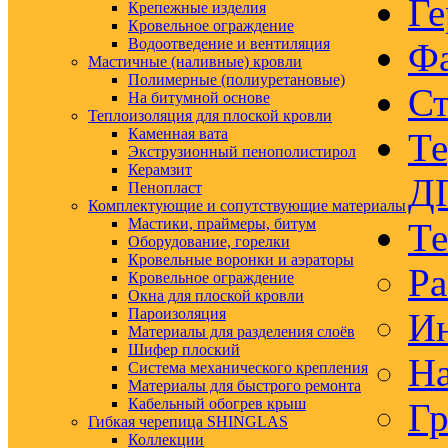
Ге
Крепежные изделия
Кровельное ограждение
Водоотведение и вентиляция
Ф
Мастичные (наливные) кровли
Полимерные (полиуретановые)
Ст
На битумной основе
Теплоизоляция для плоской кровли
Каменная вата
Те
Экструзионный пенополистирол
Керамзит
Д
Пенопласт
Комплектующие и сопутствующие материалы
Мастики, праймеры, битум
Те
Оборудование, горелки
Кровельные воронки и аэраторы
Ра
Кровельное ограждение
Окна для плоской кровли
Пароизоляция
Ин
Материалы для разделения слоёв
Шифер плоский
На
Система механического крепления
Материалы для быстрого ремонта
Кабельный обогрев крыш
Гр
Гибкая черепица SHINGLAS
Коллекции