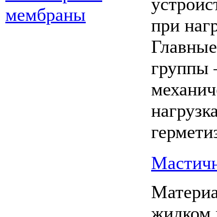
устройс
при нагр
Главные
группы 
механич
нагрузк
гермети
Мастичн
Материа
жидком 