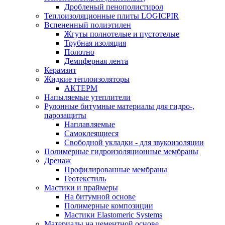
Дробленый пенополистирол
Теплоизоляционные плиты LOGICPIR
Вспененный полиэтилен
Жгуты полнотелые и пустотелые
Трубная изоляция
Полотно
Демпферная лента
Керамзит
Жидкие теплоизоляторы
АКТЕРМ
Напыляемые утеплители
Рулонные битумные материалы для гидро-,
парозащиты
Наплавляемые
Самоклеящиеся
Свободной укладки - для звукоизоляции
Полимерные гидроизоляционные мембраны
Дренаж
Профилированные мембраны
Геотекстиль
Мастики и праймеры
На битумной основе
Полимерные композиции
Мастики Elastomeric Systems
Материалы на цементной основе