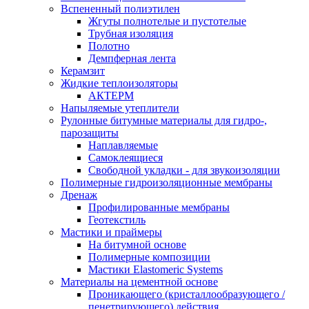
Вспененный полиэтилен
Жгуты полнотелые и пустотелые
Трубная изоляция
Полотно
Демпферная лента
Керамзит
Жидкие теплоизоляторы
АКТЕРМ
Напыляемые утеплители
Рулонные битумные материалы для гидро-,
парозащиты
Наплавляемые
Самоклеящиеся
Свободной укладки - для звукоизоляции
Полимерные гидроизоляционные мембраны
Дренаж
Профилированные мембраны
Геотекстиль
Мастики и праймеры
На битумной основе
Полимерные композиции
Мастики Elastomeric Systems
Материалы на цементной основе
Проникающего (кристаллообразующего /
пенетрирующего) действия