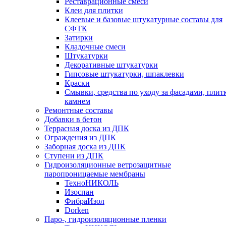
Реставрационные смеси
Клеи для плитки
Клеевые и базовые штукатурные составы для
СФТК
Затирки
Кладочные смеси
Штукатурки
Декоративные штукатурки
Гипсовые штукатурки, шпаклевки
Краски
Смывки, средства по уходу за фасадами, плит
камнем
Ремонтные составы
Добавки в бетон
Террасная доска из ДПК
Ограждения из ДПК
Заборная доска из ДПК
Ступени из ДПК
Гидроизоляционные ветрозащитные
паропроницаемые мембраны
ТехноНИКОЛЬ
Изоспан
ФибраИзол
Dorken
Паро-, гидроизоляционные пленки