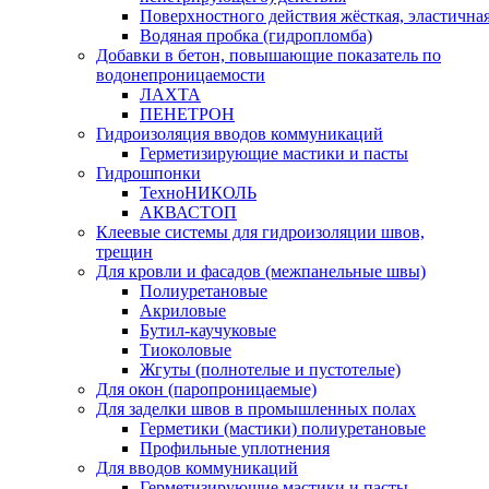
Поверхностного действия жёсткая, эластична
Водяная пробка (гидропломба)
Добавки в бетон, повышающие показатель по
водонепроницаемости
ЛАХТА
ПЕНЕТРОН
Гидроизоляция вводов коммуникаций
Герметизирующие мастики и пасты
Гидрошпонки
ТехноНИКОЛЬ
АКВАСТОП
Клеевые системы для гидроизоляции швов,
трещин
Для кровли и фасадов (межпанельные швы)
Полиуретановые
Акриловые
Бутил-каучуковые
Тиоколовые
Жгуты (полнотелые и пустотелые)
Для окон (паропроницаемые)
Для заделки швов в промышленных полах
Герметики (мастики) полиуретановые
Профильные уплотнения
Для вводов коммуникаций
Герметизирующие мастики и пасты