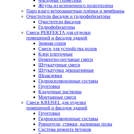
Фасадные герметики
Жгуты из вспененного полиэтилена
Паро влаго ветрозащитные плёнки и мембраны
Очистители фасадов и гидрофобизаторы
Очистители фасадов
Гидрофобизаторы
Смеси PERFEKTA для отделки
помещений и фасадов зданий
Зимняя серия
Смеси для устройства полов
Клеи плиточные
Цементно-песчаные смеси
Штукатурные смеси
Штукатурки декоративные
Шпаклевки
Гидроизоляционные составы
Грунтовки
Кладочные растворы
Монтажные смеси
Смеси KREISEL для отделки
помещений и фасадов зданий
Грунтовки
Гидроизоляционные составы
Ровнители, стяжки, наливные полы
Cистема ремонта бетонов