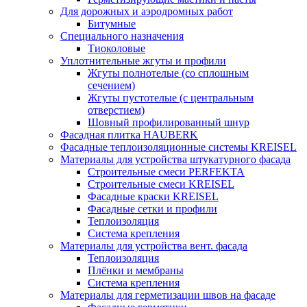
Для дорожных и аэродромных работ
Битумные
Специального назначения
Тиоколовые
Уплотнительные жгуты и профили
Жгуты полнотелые (со сплошным
сечением)
Жгуты пустотелые (с центральным
отверстием)
Шовный профилированный шнур
Фасадная плитка HAUBERK
Фасадные теплоизоляционные системы KREISEL
Материалы для устройства штукатурного фасада
Строительные смеси PERFEKTA
Строительные смеси KREISEL
Фасадные краски KREISEL
Фасадные сетки и профили
Теплоизоляция
Система крепления
Материалы для устройства вент. фасада
Теплоизоляция
Плёнки и мембраны
Система крепления
Материалы для герметизации швов на фасаде