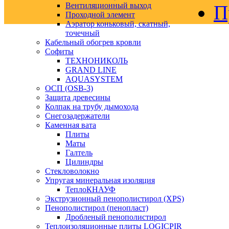
Вентиляционный выход
П
Проходной элемент
Аэратор коньковый, скатный,
точечный
Кабельный обогрев кровли
Софиты
ТЕХНОНИКОЛЬ
GRAND LINE
AQUASYSTEM
ОСП (OSB-3)
Защита древесины
Колпак на трубу дымохода
Снегозадержатели
Каменная вата
Плиты
Маты
Галтель
Цилиндры
Стекловолокно
Упругая минеральная изоляция
ТеплоКНАУФ
Экструзионный пенополистирол (XPS)
Пенополистирол (пенопласт)
Дробленый пенополистирол
Теплоизоляционные плиты LOGICPIR