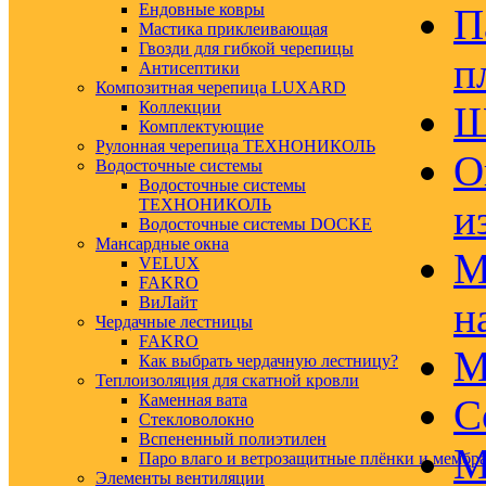
Ендовные ковры
П
Мастика приклеивающая
Гвозди для гибкой черепицы
п
Антисептики
Композитная черепица LUXARD
Коллекции
Ш
Комплектующие
Рулонная черепица ТЕХНОНИКОЛЬ
О
Водосточные системы
Водосточные системы
ТЕХНОНИКОЛЬ
и
Водосточные системы DOCKE
Мансардные окна
М
VELUX
FAKRO
ВиЛайт
н
Чердачные лестницы
FAKRO
М
Как выбрать чердачную лестницу?
Теплоизоляция для скатной кровли
Каменная вата
С
Стекловолокно
Вспененный полиэтилен
М
Паро влаго и ветрозащитные плёнки и мембр
Элементы вентиляции