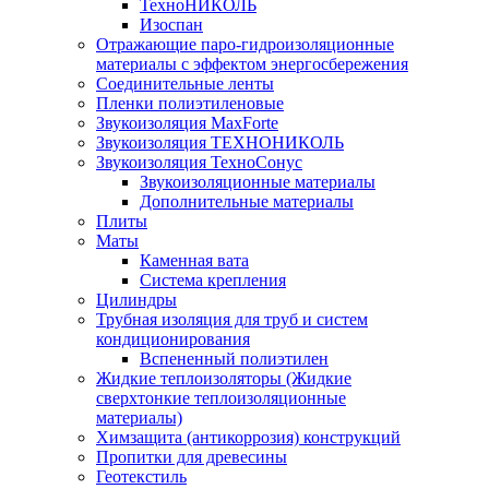
ТехноНИКОЛЬ
Изоспан
Отражающие паро-гидроизоляционные
материалы с эффектом энергосбережения
Соединительные ленты
Пленки полиэтиленовые
Звукоизоляция MaxForte
Звукоизоляция ТЕХНОНИКОЛЬ
Звукоизоляция ТехноСонус
Звукоизоляционные материалы
Дополнительные материалы
Плиты
Маты
Каменная вата
Система крепления
Цилиндры
Трубная изоляция для труб и систем
кондиционирования
Вспененный полиэтилен
Жидкие теплоизоляторы (Жидкие
сверхтонкие теплоизоляционные
материалы)
Химзащита (антикоррозия) конструкций
Пропитки для древесины
Геотекстиль