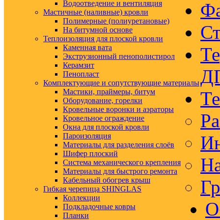
Водоотведение и вентиляция
Ф
Мастичные (наливные) кровли
Полимерные (полиуретановые)
Ст
На битумной основе
Теплоизоляция для плоской кровли
Каменная вата
Те
Экструзионный пенополистирол
Керамзит
Д
Пенопласт
Комплектующие и сопутствующие материалы
Мастики, праймеры, битум
Те
Оборудование, горелки
Кровельные воронки и аэраторы
Ра
Кровельное ограждение
Окна для плоской кровли
Пароизоляция
Ин
Материалы для разделения слоёв
Шифер плоский
На
Система механического крепления
Материалы для быстрого ремонта
Кабельный обогрев крыш
Гр
Гибкая черепица SHINGLAS
Коллекции
О
Подкладочные ковры
Планки