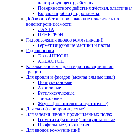
пенетрирующего) действия
Поверхностного действия жёсткая, эластична
Водяная пробка (гидропломба)
Добавки в бетон, повышающие показатель по
водонепроницаемости
ЛАХТА
ПЕНЕТРОН
Гидроизоляция вводов коммуникаций
Герметизирующие мастики и пасты
Гидрошпонки
ТехноНИКОЛЬ
АКВАСТОП
Клеевые системы для гидроизоляции швов,
трещин
Для кровли и фасадов (межпанельные швы)
Полиуретановые
Акриловые
Бутил-каучуковые
Тиоколовые
Жгуты (полнотелые и пустотелые)
Для окон (паропроницаемые)
Для заделки швов в промышленных полах
Герметики (мастики) полиуретановые
Профильные уплотнения
Для вводов коммуникаций