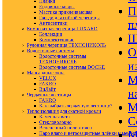
Планки
Ендовные ковры
П
Мастика приклеивающая
Гвозди для гибкой черепицы
п
Антисептики
Композитная черепица LUXARD
Коллекции
Ш
Комплектующие
Рулонная черепица ТЕХНОНИКОЛЬ
О
Водосточные системы
Водосточные системы
ТЕХНОНИКОЛЬ
и
Водосточные системы DOCKE
Мансардные окна
М
VELUX
FAKRO
ВиЛайт
н
Чердачные лестницы
FAKRO
М
Как выбрать чердачную лестницу?
Теплоизоляция для скатной кровли
Каменная вата
С
Стекловолокно
Вспененный полиэтилен
М
Паро влаго и ветрозащитные плёнки и мембр