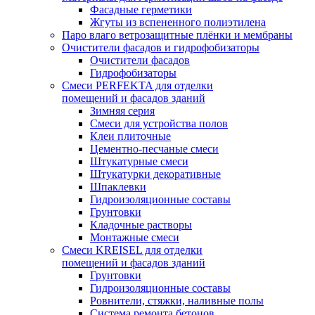
Фасадные герметики
Жгуты из вспененного полиэтилена
Паро влаго ветрозащитные плёнки и мембраны
Очистители фасадов и гидрофобизаторы
Очистители фасадов
Гидрофобизаторы
Смеси PERFEKTA для отделки
помещений и фасадов зданий
Зимняя серия
Смеси для устройства полов
Клеи плиточные
Цементно-песчаные смеси
Штукатурные смеси
Штукатурки декоративные
Шпаклевки
Гидроизоляционные составы
Грунтовки
Кладочные растворы
Монтажные смеси
Смеси KREISEL для отделки
помещений и фасадов зданий
Грунтовки
Гидроизоляционные составы
Ровнители, стяжки, наливные полы
Cистема ремонта бетонов