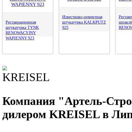
Известково-цементная
Рестав
Реставрационная
штукатурка KALKPUTZ
шпакл
штукатурка TYNK
925
RENOW
RENOWACYJNY
WAPIENNY 923
Компания "Артель-Стро
дилером KREISEL в Лип