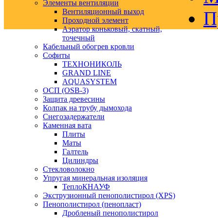
Элементы вентиляции
Вентиляционный выход
П
Проходной элемент
Аэратор коньковый, скатный,
точечный
Кабельный обогрев кровли
Софиты
ТЕХНОНИКОЛЬ
GRAND LINE
AQUASYSTEM
ОСП (OSB-3)
Защита древесины
Колпак на трубу дымохода
Снегозадержатели
Каменная вата
Плиты
Маты
Галтель
Цилиндры
Стекловолокно
Упругая минеральная изоляция
ТеплоКНАУФ
Экструзионный пенополистирол (XPS)
Пенополистирол (пенопласт)
Дробленый пенополистирол