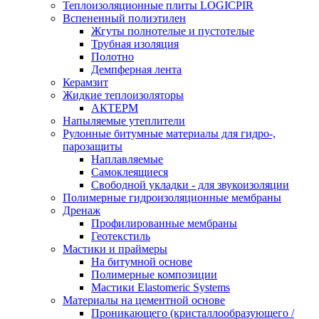
Теплоизоляционные плиты LOGICPIR
Вспененный полиэтилен
Жгуты полнотелые и пустотелые
Трубная изоляция
Полотно
Демпферная лента
Керамзит
Жидкие теплоизоляторы
АКТЕРМ
Напыляемые утеплители
Рулонные битумные материалы для гидро-,
парозащиты
Наплавляемые
Самоклеящиеся
Свободной укладки - для звукоизоляции
Полимерные гидроизоляционные мембраны
Дренаж
Профилированные мембраны
Геотекстиль
Мастики и праймеры
На битумной основе
Полимерные композиции
Мастики Elastomeric Systems
Материалы на цементной основе
Проникающего (кристаллообразующего /