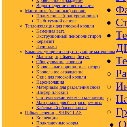
Кровельное ограждение
Водоотведение и вентиляция
Ф
Мастичные (наливные) кровли
Полимерные (полиуретановые)
Ст
На битумной основе
Теплоизоляция для плоской кровли
Каменная вата
Те
Экструзионный пенополистирол
Керамзит
Д
Пенопласт
Комплектующие и сопутствующие материалы
Мастики, праймеры, битум
Те
Оборудование, горелки
Кровельные воронки и аэраторы
Ра
Кровельное ограждение
Окна для плоской кровли
Пароизоляция
Ин
Материалы для разделения слоёв
Шифер плоский
На
Система механического крепления
Материалы для быстрого ремонта
Кабельный обогрев крыш
Гр
Гибкая черепица SHINGLAS
Коллекции
О
Подкладочные ковры