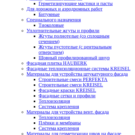
Герметизирующие мастики и пасты
Для дорожных и аэродромных работ
Битумные
Специального назначения
Тиоколовые
Уплотнительные жгуты и профили
Жгуты полнотелые (со сплошным
сечением)
Жгуты пустотелые (с центральным
отверстием)
Шовный профилированный шнур
Фасадная плитка HAUBERK
Фасадные теплоизоляционные системы KREISEL
Материалы для устройства штукатурного фасада
Строительные смеси PERFEKTA
Строительные смеси KREISEL
Фасадные краски KREISEL
Фасадные сетки и профили
Теплоизоляция
Система крепления
Материалы для устройства вент. фасада
Теплоизоляция
Плёнки и мембраны
Система крепления
Материалы для герметизации швов на фасаде