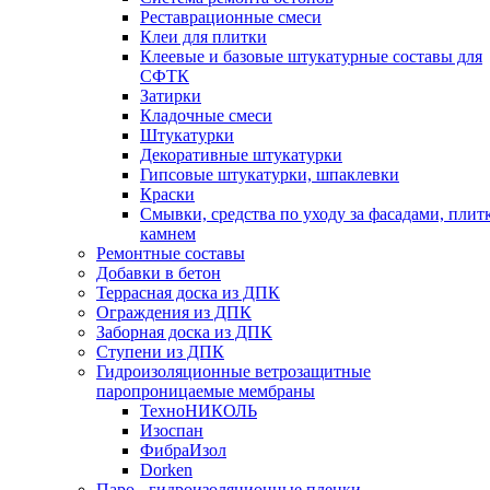
Реставрационные смеси
Клеи для плитки
Клеевые и базовые штукатурные составы для
СФТК
Затирки
Кладочные смеси
Штукатурки
Декоративные штукатурки
Гипсовые штукатурки, шпаклевки
Краски
Смывки, средства по уходу за фасадами, плит
камнем
Ремонтные составы
Добавки в бетон
Террасная доска из ДПК
Ограждения из ДПК
Заборная доска из ДПК
Ступени из ДПК
Гидроизоляционные ветрозащитные
паропроницаемые мембраны
ТехноНИКОЛЬ
Изоспан
ФибраИзол
Dorken
Паро-, гидроизоляционные пленки