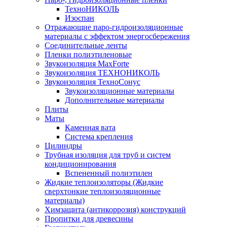
ТехноНИКОЛЬ
Изоспан
Отражающие паро-гидроизоляционные
материалы с эффектом энергосбережения
Соединительные ленты
Пленки полиэтиленовые
Звукоизоляция MaxForte
Звукоизоляция ТЕХНОНИКОЛЬ
Звукоизоляция ТехноСонус
Звукоизоляционные материалы
Дополнительные материалы
Плиты
Маты
Каменная вата
Система крепления
Цилиндры
Трубная изоляция для труб и систем
кондиционирования
Вспененный полиэтилен
Жидкие теплоизоляторы (Жидкие
сверхтонкие теплоизоляционные
материалы)
Химзащита (антикоррозия) конструкций
Пропитки для древесины