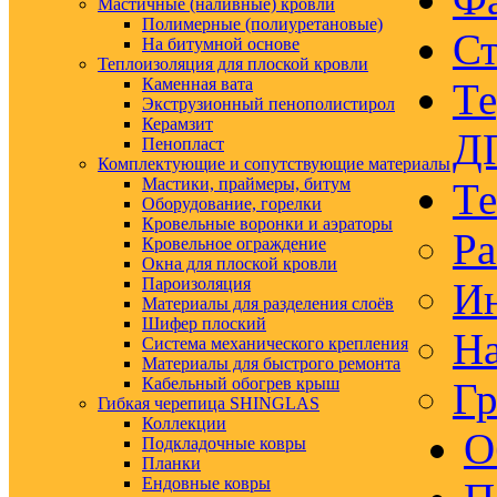
Мастичные (наливные) кровли
Полимерные (полиуретановые)
Ст
На битумной основе
Теплоизоляция для плоской кровли
Каменная вата
Те
Экструзионный пенополистирол
Керамзит
Д
Пенопласт
Комплектующие и сопутствующие материалы
Мастики, праймеры, битум
Те
Оборудование, горелки
Кровельные воронки и аэраторы
Ра
Кровельное ограждение
Окна для плоской кровли
Пароизоляция
Ин
Материалы для разделения слоёв
Шифер плоский
На
Система механического крепления
Материалы для быстрого ремонта
Кабельный обогрев крыш
Гр
Гибкая черепица SHINGLAS
Коллекции
О
Подкладочные ковры
Планки
Ендовные ковры