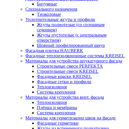
Битумные
Специального назначения
Тиоколовые
Уплотнительные жгуты и профили
Жгуты полнотелые (со сплошным
сечением)
Жгуты пустотелые (с центральным
отверстием)
Шовный профилированный шнур
Фасадная плитка HAUBERK
Фасадные теплоизоляционные системы KREISEL
Материалы для устройства штукатурного фасада
Строительные смеси PERFEKTA
Строительные смеси KREISEL
Фасадные краски KREISEL
Фасадные сетки и профили
Теплоизоляция
Система крепления
Материалы для устройства вент. фасада
Теплоизоляция
Плёнки и мембраны
Система крепления
Материалы для герметизации швов на фасаде
Фасадные герметики
Жгуты из вспененного полиэтилена