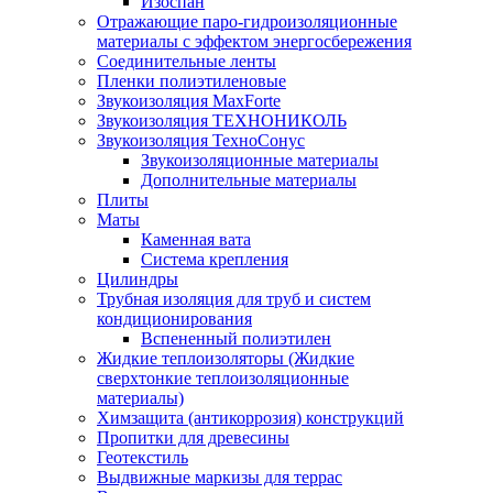
Изоспан
Отражающие паро-гидроизоляционные
материалы с эффектом энергосбережения
Соединительные ленты
Пленки полиэтиленовые
Звукоизоляция MaxForte
Звукоизоляция ТЕХНОНИКОЛЬ
Звукоизоляция ТехноСонус
Звукоизоляционные материалы
Дополнительные материалы
Плиты
Маты
Каменная вата
Система крепления
Цилиндры
Трубная изоляция для труб и систем
кондиционирования
Вспененный полиэтилен
Жидкие теплоизоляторы (Жидкие
сверхтонкие теплоизоляционные
материалы)
Химзащита (антикоррозия) конструкций
Пропитки для древесины
Геотекстиль
Выдвижные маркизы для террас