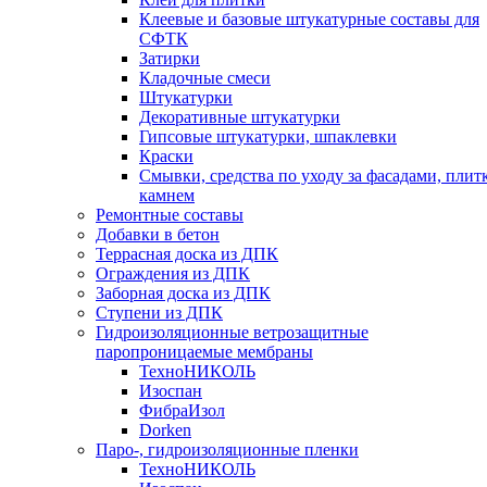
Клеевые и базовые штукатурные составы для
СФТК
Затирки
Кладочные смеси
Штукатурки
Декоративные штукатурки
Гипсовые штукатурки, шпаклевки
Краски
Смывки, средства по уходу за фасадами, плит
камнем
Ремонтные составы
Добавки в бетон
Террасная доска из ДПК
Ограждения из ДПК
Заборная доска из ДПК
Ступени из ДПК
Гидроизоляционные ветрозащитные
паропроницаемые мембраны
ТехноНИКОЛЬ
Изоспан
ФибраИзол
Dorken
Паро-, гидроизоляционные пленки
ТехноНИКОЛЬ