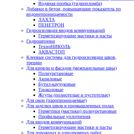
Водяная пробка (гидропломба)
Добавки в бетон, повышающие показатель по
водонепроницаемости
ЛАХТА
ПЕНЕТРОН
Гидроизоляция вводов коммуникаций
Герметизирующие мастики и пасты
Гидрошпонки
ТехноНИКОЛЬ
АКВАСТОП
Клеевые системы для гидроизоляции швов,
трещин
Для кровли и фасадов (межпанельные швы)
Полиуретановые
Акриловые
Бутил-каучуковые
Тиоколовые
Жгуты (полнотелые и пустотелые)
Для окон (паропроницаемые)
Для заделки швов в промышленных полах
Герметики (мастики) полиуретановые
Профильные уплотнения
Для вводов коммуникаций
Герметизирующие мастики и пасты
Для дорожных и аэродромных работ