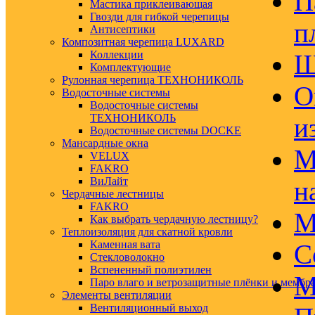
П
Мастика приклеивающая
Гвозди для гибкой черепицы
п
Антисептики
Композитная черепица LUXARD
Коллекции
Ш
Комплектующие
Рулонная черепица ТЕХНОНИКОЛЬ
О
Водосточные системы
Водосточные системы
ТЕХНОНИКОЛЬ
и
Водосточные системы DOCKE
Мансардные окна
М
VELUX
FAKRO
ВиЛайт
н
Чердачные лестницы
FAKRO
М
Как выбрать чердачную лестницу?
Теплоизоляция для скатной кровли
Каменная вата
С
Стекловолокно
Вспененный полиэтилен
М
Паро влаго и ветрозащитные плёнки и мембр
Элементы вентиляции
Вентиляционный выход