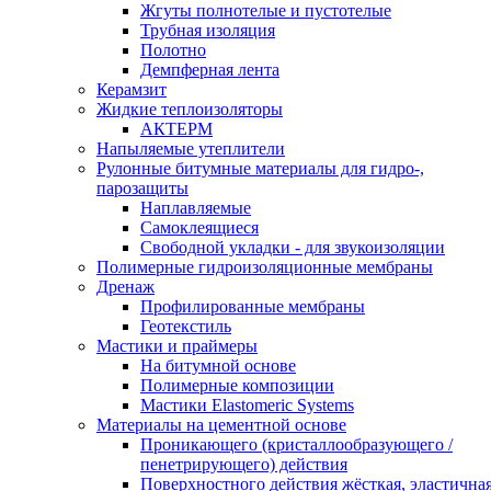
Жгуты полнотелые и пустотелые
Трубная изоляция
Полотно
Демпферная лента
Керамзит
Жидкие теплоизоляторы
АКТЕРМ
Напыляемые утеплители
Рулонные битумные материалы для гидро-,
парозащиты
Наплавляемые
Самоклеящиеся
Свободной укладки - для звукоизоляции
Полимерные гидроизоляционные мембраны
Дренаж
Профилированные мембраны
Геотекстиль
Мастики и праймеры
На битумной основе
Полимерные композиции
Мастики Elastomeric Systems
Материалы на цементной основе
Проникающего (кристаллообразующего /
пенетрирующего) действия
Поверхностного действия жёсткая, эластична