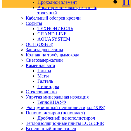
П
Проходной элемент
Аэратор коньковый, скатный,
точечный
Кабельный обогрев кровли
Софиты
ТЕХНОНИКОЛЬ
GRAND LINE
AQUASYSTEM
ОСП (OSB-3)
Защита древесины
Колпак на трубу дымохода
Снегозадержатели
Каменная вата
Плиты
Маты
Галтель
Цилиндры
Стекловолокно
Упругая минеральная изоляция
ТеплоКНАУФ
Экструзионный пенополистирол (XPS)
Пенополистирол (пенопласт)
Дробленый пенополистирол
Теплоизоляционные плиты LOGICPIR
Вспененный полиэтилен