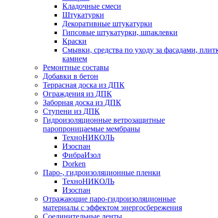
Кладочные смеси
Штукатурки
Декоративные штукатурки
Гипсовые штукатурки, шпаклевки
Краски
Смывки, средства по уходу за фасадами, плит
камнем
Ремонтные составы
Добавки в бетон
Террасная доска из ДПК
Ограждения из ДПК
Заборная доска из ДПК
Ступени из ДПК
Гидроизоляционные ветрозащитные
паропроницаемые мембраны
ТехноНИКОЛЬ
Изоспан
ФибраИзол
Dorken
Паро-, гидроизоляционные пленки
ТехноНИКОЛЬ
Изоспан
Отражающие паро-гидроизоляционные
материалы с эффектом энергосбережения
Соединительные ленты