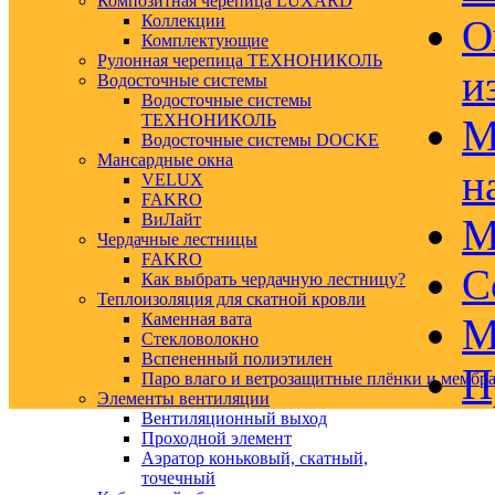
Композитная черепица LUXARD
Коллекции
О
Комплектующие
Рулонная черепица ТЕХНОНИКОЛЬ
и
Водосточные системы
Водосточные системы
ТЕХНОНИКОЛЬ
М
Водосточные системы DOCKE
Мансардные окна
н
VELUX
FAKRO
ВиЛайт
М
Чердачные лестницы
FAKRO
С
Как выбрать чердачную лестницу?
Теплоизоляция для скатной кровли
Каменная вата
М
Стекловолокно
Вспененный полиэтилен
П
Паро влаго и ветрозащитные плёнки и мембр
Элементы вентиляции
Вентиляционный выход
Проходной элемент
Аэратор коньковый, скатный,
точечный