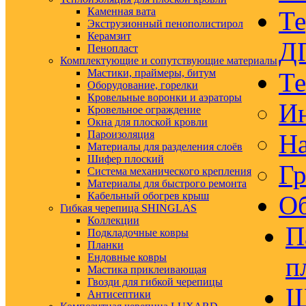
Каменная вата
Те
Экструзионный пенополистирол
Керамзит
Д
Пенопласт
Комплектующие и сопутствующие материалы
Мастики, праймеры, битум
Те
Оборудование, горелки
Кровельные воронки и аэраторы
Ин
Кровельное ограждение
Окна для плоской кровли
Пароизоляция
На
Материалы для разделения слоёв
Шифер плоский
Гр
Система механического крепления
Материалы для быстрого ремонта
Кабельный обогрев крыш
Об
Гибкая черепица SHINGLAS
Коллекции
П
Подкладочные ковры
Планки
Ендовные ковры
п
Мастика приклеивающая
Гвозди для гибкой черепицы
Ш
Антисептики