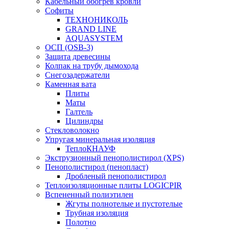
Кабельный обогрев кровли
Софиты
ТЕХНОНИКОЛЬ
GRAND LINE
AQUASYSTEM
ОСП (OSB-3)
Защита древесины
Колпак на трубу дымохода
Снегозадержатели
Каменная вата
Плиты
Маты
Галтель
Цилиндры
Стекловолокно
Упругая минеральная изоляция
ТеплоКНАУФ
Экструзионный пенополистирол (XPS)
Пенополистирол (пенопласт)
Дробленый пенополистирол
Теплоизоляционные плиты LOGICPIR
Вспененный полиэтилен
Жгуты полнотелые и пустотелые
Трубная изоляция
Полотно