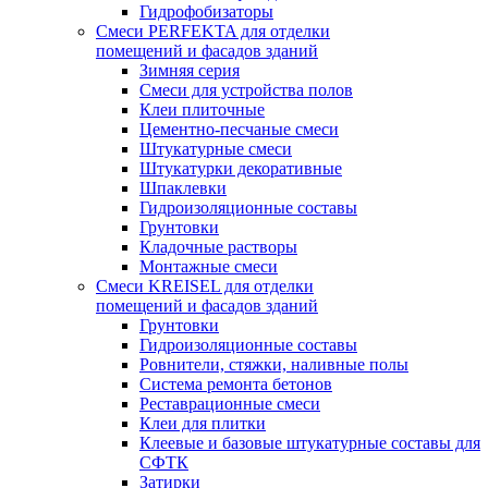
Гидрофобизаторы
Смеси PERFEKTA для отделки
помещений и фасадов зданий
Зимняя серия
Смеси для устройства полов
Клеи плиточные
Цементно-песчаные смеси
Штукатурные смеси
Штукатурки декоративные
Шпаклевки
Гидроизоляционные составы
Грунтовки
Кладочные растворы
Монтажные смеси
Смеси KREISEL для отделки
помещений и фасадов зданий
Грунтовки
Гидроизоляционные составы
Ровнители, стяжки, наливные полы
Cистема ремонта бетонов
Реставрационные смеси
Клеи для плитки
Клеевые и базовые штукатурные составы для
СФТК
Затирки