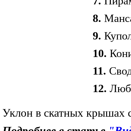
7.
Пирам
8.
Манс
9.
Купол
10.
Кони
11.
Свод
12.
Люба
Уклон в скатных крышах с
Подробнее в статье
"Ви