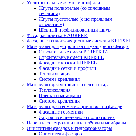
Уплотнительные жгуты и профили
Жгуты полнотелые (со сплошным
сечением)
Жгуты пустотелые (с центральным
отверстием)
Шовный профилированный шнур
Фасадная плитка HAUBERK
Фасадные теплоизоляционные системы KREISEL
Материалы для устройства штукатурного фасада
Строительные смеси PERFEKTA
Строительные смеси KREISEL
Фасадные краски KREISEL
Фасадные сетки и профили
Теплоизоляция
Система крепления
Материалы для устройства вент. фасада
Теплоизоляция
Плёнки и мембраны
Система крепления
Материалы для герметизации швов на фасаде
Фасадные герметики
Жгуты из вспененного полиэтилена
Паро влаго ветрозащитные плёнки и мембраны
Очистители фасадов и гидрофобизаторы
Очистители фасадов