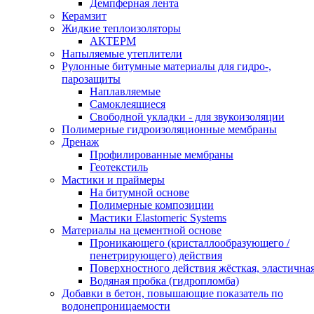
Демпферная лента
Керамзит
Жидкие теплоизоляторы
АКТЕРМ
Напыляемые утеплители
Рулонные битумные материалы для гидро-,
парозащиты
Наплавляемые
Самоклеящиеся
Свободной укладки - для звукоизоляции
Полимерные гидроизоляционные мембраны
Дренаж
Профилированные мембраны
Геотекстиль
Мастики и праймеры
На битумной основе
Полимерные композиции
Мастики Elastomeric Systems
Материалы на цементной основе
Проникающего (кристаллообразующего /
пенетрирующего) действия
Поверхностного действия жёсткая, эластична
Водяная пробка (гидропломба)
Добавки в бетон, повышающие показатель по
водонепроницаемости