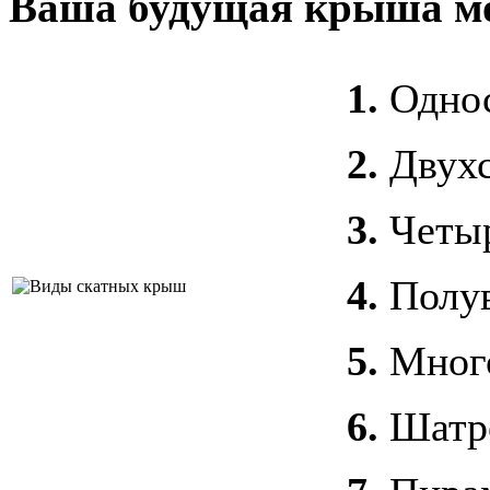
Ваша будущая крыша мо
1.
Однос
2.
Двухс
3.
Четыр
4.
Полув
5.
Мног
6.
Шатр