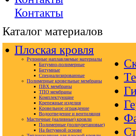
Контакты
Каталог материалов
Плоская кровля
Рулонные наплавляемые материалы
Ск
Битумно-полимерные
Битумные
Те
Специализированные
Полимерные кровельные мембраны
ПВХ мембраны
Ги
ТПО мембраны
Комплектующие
Ге
Крепежные изделия
Кровельное ограждение
Водоотведение и вентиляция
Ф
Мастичные (наливные) кровли
Полимерные (полиуретановые)
Ст
На битумной основе
Теплоизоляция для плоской кровли