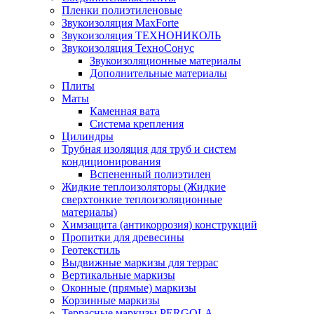
Пленки полиэтиленовые
Звукоизоляция MaxForte
Звукоизоляция ТЕХНОНИКОЛЬ
Звукоизоляция ТехноСонус
Звукоизоляционные материалы
Дополнительные материалы
Плиты
Маты
Каменная вата
Система крепления
Цилиндры
Трубная изоляция для труб и систем
кондиционирования
Вспененный полиэтилен
Жидкие теплоизоляторы (Жидкие
сверхтонкие теплоизоляционные
материалы)
Химзащита (антикоррозия) конструкций
Пропитки для древесины
Геотекстиль
Выдвижные маркизы для террас
Вертикальные маркизы
Оконные (прямые) маркизы
Корзинные маркизы
Террасные маркизы PERGOLA