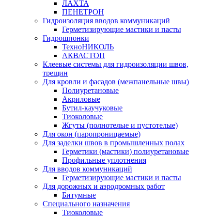
ЛАХТА
ПЕНЕТРОН
Гидроизоляция вводов коммуникаций
Герметизирующие мастики и пасты
Гидрошпонки
ТехноНИКОЛЬ
АКВАСТОП
Клеевые системы для гидроизоляции швов,
трещин
Для кровли и фасадов (межпанельные швы)
Полиуретановые
Акриловые
Бутил-каучуковые
Тиоколовые
Жгуты (полнотелые и пустотелые)
Для окон (паропроницаемые)
Для заделки швов в промышленных полах
Герметики (мастики) полиуретановые
Профильные уплотнения
Для вводов коммуникаций
Герметизирующие мастики и пасты
Для дорожных и аэродромных работ
Битумные
Специального назначения
Тиоколовые