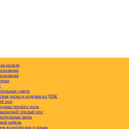
ая кровля
изоляция
изоляция
етики
д
тельные смеси
сная доска и изделия из ДПК
ый пол
одажа теплого пола
акрасный теплый пол
вательные маты
щий кабель
ев водоотводов и крыш