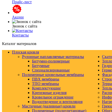
Прайс-лист
Акции
Звонок с сайта
Контакты
Каталог материалов
Плоская кровля
Рулонные наплавляемые материалы
Скатн
Битумно-полимерные
Тепло
Битумные
Гидро
Специализированные
Герм
Полимерные кровельные мембраны
Фаса
ПВХ мембраны
Строи
ТПО мембраны
Терра
Комплектующие
Тепл
Крепежные изделия
Распр
Кровельное ограждение
Инфр
Водоотведение и вентиляция
Нагре
Мастичные (наливные) кровли
Грею
Полимерные (полиуретановые)
Обогр