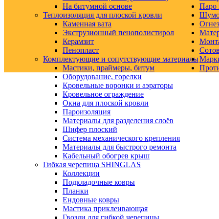
На битумной основе
Паро 
Теплоизоляция для плоской кровли
Шумо-
Каменная вата
Огнез
Экструзионный пенополистирол
Матер
Керамзит
Монт
Пенопласт
Сото
Комплектующие и сопутствующие материалы
Марк
Мастики, праймеры, битум
Прот
Оборудование, горелки
Кровельные воронки и аэраторы
Кровельное ограждение
Окна для плоской кровли
Пароизоляция
Материалы для разделения слоёв
Шифер плоский
Система механического крепления
Материалы для быстрого ремонта
Кабельный обогрев крыш
Гибкая черепица SHINGLAS
Коллекции
Подкладочные ковры
Планки
Ендовные ковры
Мастика приклеивающая
Гвозди для гибкой черепицы