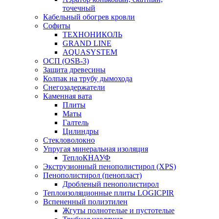
точечный
Кабельный обогрев кровли
Софиты
ТЕХНОНИКОЛЬ
GRAND LINE
AQUASYSTEM
ОСП (OSB-3)
Защита древесины
Колпак на трубу дымохода
Снегозадержатели
Каменная вата
Плиты
Маты
Галтель
Цилиндры
Стекловолокно
Упругая минеральная изоляция
ТеплоКНАУФ
Экструзионный пенополистирол (XPS)
Пенополистирол (пенопласт)
Дробленый пенополистирол
Теплоизоляционные плиты LOGICPIR
Вспененный полиэтилен
Жгуты полнотелые и пустотелые