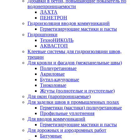
Добавки в бетон, повышающие показатель по
водонепроницаемости
ЛАХТА
ПЕНЕТРОН
Гидроизоляция вводов коммуникаций
Герметизирующие мастики и пасты
Гидрошпонки
ТехноНИКОЛЬ
АКВАСТОП
Клеевые системы для гидроизоляции швов,
трещин
Для кровли и фасадов (межпанельные швы)
Полиуретановые
Акриловые
Бутил-каучуковые
Тиоколовые
Жгуты (полнотелые и пустотелые)
Для окон (паропроницаемые)
Для заделки швов в промышленных полах
Герметики (мастики) полиуретановые
Профильные уплотнения
Для вводов коммуникаций
Герметизирующие мастики и пасты
Для дорожных и аэродромных работ
Битумные