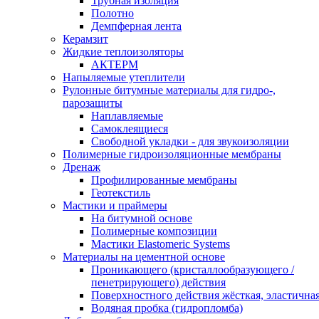
Трубная изоляция
Полотно
Демпферная лента
Керамзит
Жидкие теплоизоляторы
АКТЕРМ
Напыляемые утеплители
Рулонные битумные материалы для гидро-,
парозащиты
Наплавляемые
Самоклеящиеся
Свободной укладки - для звукоизоляции
Полимерные гидроизоляционные мембраны
Дренаж
Профилированные мембраны
Геотекстиль
Мастики и праймеры
На битумной основе
Полимерные композиции
Мастики Elastomeric Systems
Материалы на цементной основе
Проникающего (кристаллообразующего /
пенетрирующего) действия
Поверхностного действия жёсткая, эластична
Водяная пробка (гидропломба)