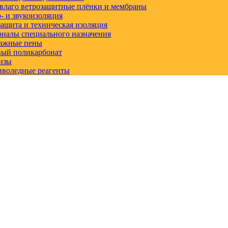
влаго ветрозащитные плёнки и мембраны
 и звукоизоляция
ащита и техническая изоляция
иалы специального назначения
ажные пены
вый поликарбонат
изы
иволедные реагенты