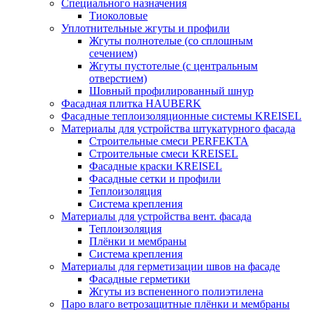
Специального назначения
Тиоколовые
Уплотнительные жгуты и профили
Жгуты полнотелые (со сплошным
сечением)
Жгуты пустотелые (с центральным
отверстием)
Шовный профилированный шнур
Фасадная плитка HAUBERK
Фасадные теплоизоляционные системы KREISEL
Материалы для устройства штукатурного фасада
Строительные смеси PERFEKTA
Строительные смеси KREISEL
Фасадные краски KREISEL
Фасадные сетки и профили
Теплоизоляция
Система крепления
Материалы для устройства вент. фасада
Теплоизоляция
Плёнки и мембраны
Система крепления
Материалы для герметизации швов на фасаде
Фасадные герметики
Жгуты из вспененного полиэтилена
Паро влаго ветрозащитные плёнки и мембраны