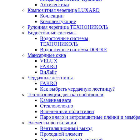
Антисептики
Композитная черепица LUXARD
Коллекции
Комплектующие
Рулонная черепица ТЕХНОНИКОЛЬ
Водосточные системы
Водосточные системы
ТЕХНОНИКОЛЬ
Водосточные системы DOCKE
Мансардные окна
VELUX
FAKRO
ВиЛайт
Чердачные лестницы
FAKRO
Как выбрать чердачную лестницу?
Теплоизоляция для скатной кровли
Каменная вата
Стекловолокно
Вспененный полиэтилен
Паро влаго и ветрозащитные плёнки и мембр
Элементы вентиляции
Вентиляционный выход
Проходной элемент
Аэратор коньковый, скатный,