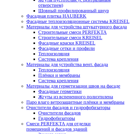
отверстием)
Шовный профилированный шнур
Фасадная плитка HAUBERK
Фасадные теплоизоляционные системы KREISEL
Материалы для устройства штукатурного фасада
Строительные смеси PERFEKTA
Строительные смеси KREISEL
Фасадные краски KREISEL
Фасадные сетки и профили
Теплоизоляция
Система крепления
Материалы для устройства вент. фасада
Теплоизоляция
Плёнки и мембраны
Система крепления
Материалы для герметизации швов на фасаде
Фасадные герметики
Жгуты из вспененного полиэтилена
Паро влаго ветрозащитные плёнки и мембраны
Очистители фасадов и гидрофобизаторы
Очистители фасадов
Гидрофобизаторы
Смеси PERFEKTA для отделки
помещений и фасадов зданий