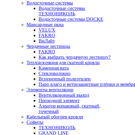
Водосточные системы
Водосточные системы
ТЕХНОНИКОЛЬ
Водосточные системы DOCKE
Мансардные окна
VELUX
FAKRO
ВиЛайт
Чердачные лестницы
FAKRO
Как выбрать чердачную лестницу?
Теплоизоляция для скатной кровли
Каменная вата
Стекловолокно
Вспененный полиэтилен
Паро влаго и ветрозащитные плёнки и мембр
Элементы вентиляции
Вентиляционный выход
Проходной элемент
Аэратор коньковый, скатный,
точечный
Кабельный обогрев кровли
Софиты
ТЕХНОНИКОЛЬ
GRAND LINE