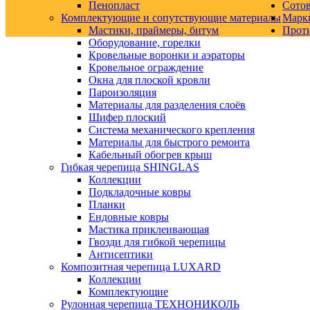
Пенопласт
Сото
Комплектующие и сопутствующие материалы
Марк
Мастики, праймеры, битум
Прот
Оборудование, горелки
Кровельные воронки и аэраторы
Кровельное ограждение
Окна для плоской кровли
Пароизоляция
Материалы для разделения слоёв
Шифер плоский
Система механического крепления
Материалы для быстрого ремонта
Кабельный обогрев крыш
Гибкая черепица SHINGLAS
Коллекции
Подкладочные ковры
Планки
Ендовные ковры
Мастика приклеивающая
Гвозди для гибкой черепицы
Антисептики
Композитная черепица LUXARD
Коллекции
Комплектующие
Рулонная черепица ТЕХНОНИКОЛЬ