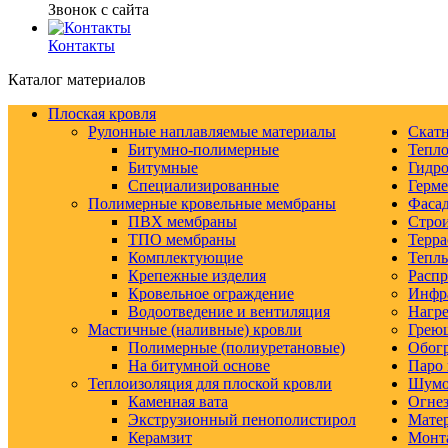
Звонок с сайта
Контакты
Каталог материалов
Плоская кровля
Рулонные наплавляемые материалы
Скатн
Битумно-полимерные
Тепло
Битумные
Гидро
Специализированные
Герм
Полимерные кровельные мембраны
Фаса
ПВХ мембраны
Строи
ТПО мембраны
Терра
Комплектующие
Тепл
Крепежные изделия
Распр
Кровельное ограждение
Инфр
Водоотведение и вентиляция
Нагре
Мастичные (наливные) кровли
Грею
Полимерные (полиуретановые)
Обогр
На битумной основе
Паро 
Теплоизоляция для плоской кровли
Шумо-
Каменная вата
Огнез
Экструзионный пенополистирол
Матер
Керамзит
Монт