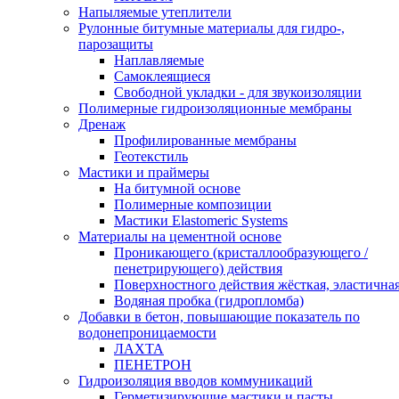
Напыляемые утеплители
Рулонные битумные материалы для гидро-,
парозащиты
Наплавляемые
Самоклеящиеся
Свободной укладки - для звукоизоляции
Полимерные гидроизоляционные мембраны
Дренаж
Профилированные мембраны
Геотекстиль
Мастики и праймеры
На битумной основе
Полимерные композиции
Мастики Elastomeric Systems
Материалы на цементной основе
Проникающего (кристаллообразующего /
пенетрирующего) действия
Поверхностного действия жёсткая, эластична
Водяная пробка (гидропломба)
Добавки в бетон, повышающие показатель по
водонепроницаемости
ЛАХТА
ПЕНЕТРОН
Гидроизоляция вводов коммуникаций
Герметизирующие мастики и пасты