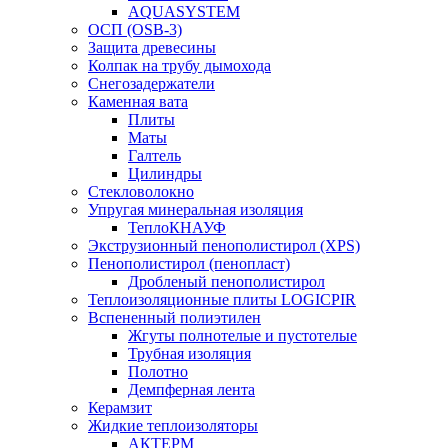
AQUASYSTEM
ОСП (OSB-3)
Защита древесины
Колпак на трубу дымохода
Снегозадержатели
Каменная вата
Плиты
Маты
Галтель
Цилиндры
Стекловолокно
Упругая минеральная изоляция
ТеплоКНАУФ
Экструзионный пенополистирол (XPS)
Пенополистирол (пенопласт)
Дробленый пенополистирол
Теплоизоляционные плиты LOGICPIR
Вспененный полиэтилен
Жгуты полнотелые и пустотелые
Трубная изоляция
Полотно
Демпферная лента
Керамзит
Жидкие теплоизоляторы
АКТЕРМ