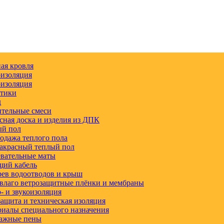
ая кровля
изоляция
изоляция
етики
д
тельные смеси
сная доска и изделия из ДПК
ый пол
одажа теплого пола
акрасный теплый пол
вательные маты
щий кабель
ев водоотводов и крыш
влаго ветрозащитные плёнки и мембраны
 и звукоизоляция
ащита и техническая изоляция
иалы специального назначения
ажные пены