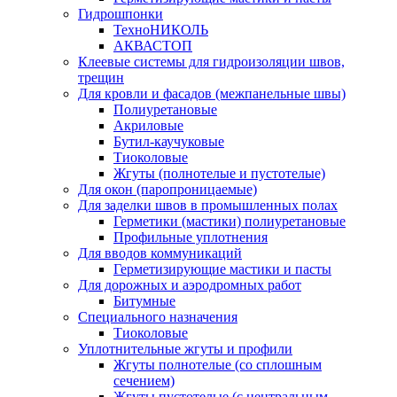
Гидрошпонки
ТехноНИКОЛЬ
АКВАСТОП
Клеевые системы для гидроизоляции швов,
трещин
Для кровли и фасадов (межпанельные швы)
Полиуретановые
Акриловые
Бутил-каучуковые
Тиоколовые
Жгуты (полнотелые и пустотелые)
Для окон (паропроницаемые)
Для заделки швов в промышленных полах
Герметики (мастики) полиуретановые
Профильные уплотнения
Для вводов коммуникаций
Герметизирующие мастики и пасты
Для дорожных и аэродромных работ
Битумные
Специального назначения
Тиоколовые
Уплотнительные жгуты и профили
Жгуты полнотелые (со сплошным
сечением)
Жгуты пустотелые (с центральным